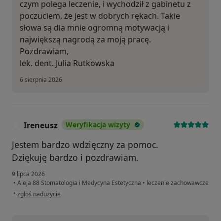
czym polega leczenie, i wychodził z gabinetu z
poczuciem, że jest w dobrych rękach. Takie
słowa są dla mnie ogromną motywacją i
największą nagrodą za moją pracę.
Pozdrawiam,
lek. dent. Julia Rutkowska
6 sierpnia 2026
Ireneusz
Weryfikacja wizyty
I
Jestem bardzo wdzięczny za pomoc.
Dziękuję bardzo i pozdrawiam.
9 lipca 2026
•
Aleja 88 Stomatologia i Medycyna Estetyczna
•
leczenie zachowawcze
w opinii użytkownika Ireneusz
•
zgłoś nadużycie