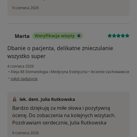
9 czerwca 2026
Marta
Weryfikacja wizyty
M
Dbanie o pacjenta, delikatne znieczulanie
wszystko super
4 czerwca 2026
•
Aleja 88 Stomatologia i Medycyna Estetyczna
•
leczenie zachowawcze
w opinii użytkownika Marta
•
zgłoś nadużycie
lek. dent. Julia Rutkowska
Bardzo dziękuję za miłe słowa i pozytywną
ocenę. Do zobaczenia na kolejnych wizytach.
Pozdrawiam serdecznie, Julia Rutkowska
9 czerwca 2026