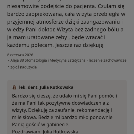
niesamowite podejście do pacjenta. Czułam się
bardzo zaopiekowana, cała wizyta przebiegła w
przyjemnej atmosferze dzięki zaangażowaniu i
wiedzy Pani doktor. Wizyta bez żadnego bólu a
ja mam uratowane zęby , będę wracać i
każdemu polecam. Jeszcze raz dziękuję
8 czerwca 2026
•
Aleja 88 Stomatologia i Medycyna Estetyczna
•
leczenie zachowawcze
w opinii użytkownika Dominika
•
zgłoś nadużycie
lek. dent. Julia Rutkowska
Bardzo się cieszę, że udało mi się Pani pomóc i
że ma Pani tak pozytywne doświadczenia z
wizyty. Dziękuję za zaufanie, rekomendację i
miłe słowa. Będzie mi bardzo miło ponownie
Panią gościć w gabinecie.
Pozdrawiam, Julia Rutkowska