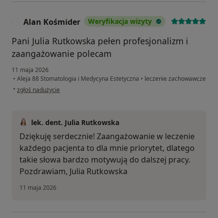
Alan Kośmider
Weryfikacja wizyty
A
Pani Julia Rutkowska pełen profesjonalizm i
zaangażowanie polecam
11 maja 2026
•
Aleja 88 Stomatologia i Medycyna Estetyczna
•
leczenie zachowawcze
w opinii użytkownika Alan Kośmider
•
zgłoś nadużycie
lek. dent. Julia Rutkowska
Dziękuję serdecznie! Zaangażowanie w leczenie
każdego pacjenta to dla mnie priorytet, dlatego
takie słowa bardzo motywują do dalszej pracy.
Pozdrawiam, Julia Rutkowska
11 maja 2026