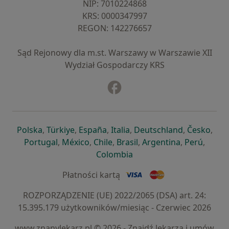
NIP: ⁠7010224868
KRS: ⁠0000347997
REGON: ⁠142276657
Sąd Rejonowy dla m.st. Warszawy w Warszawie XII
Wydział Gospodarczy KRS
Facebook
otwiera się w nowej karcie
otwiera się w nowej karcie
otwiera się w nowej karcie
otwiera się w nowej karcie
otwiera się w nowej karci
otwiera się
otwi
Polska
,
Türkiye
,
España
,
Italia
,
Deutschland
,
Česko
,
otwiera się w nowej karcie
otwiera się w nowej karcie
otwiera się w nowej karcie
otwiera się w nowej kar
otwiera się 
otwier
Portugal
,
México
,
Chile
,
Brasil
,
Argentina
,
Perú
,
otwiera się w nowej karc
Colombia
Płatności kartą
ROZPORZĄDZENIE (UE) 2022/2065 (DSA) art. 24:
15.395.179 użytkowników/miesiąc - Czerwiec 2026
www.znanylekarz.pl © 2026 - Znajdź lekarza i umów