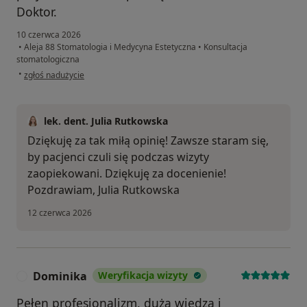
Doktor.
10 czerwca 2026
•
Aleja 88 Stomatologia i Medycyna Estetyczna
•
Konsultacja
stomatologiczna
w opinii użytkownika JM
•
zgłoś nadużycie
lek. dent. Julia Rutkowska
Dziękuję za tak miłą opinię! Zawsze staram się,
by pacjenci czuli się podczas wizyty
zaopiekowani. Dziękuję za docenienie!
Pozdrawiam, Julia Rutkowska
12 czerwca 2026
Dominika
Weryfikacja wizyty
D
Pełen profesjonalizm, duża wiedza i