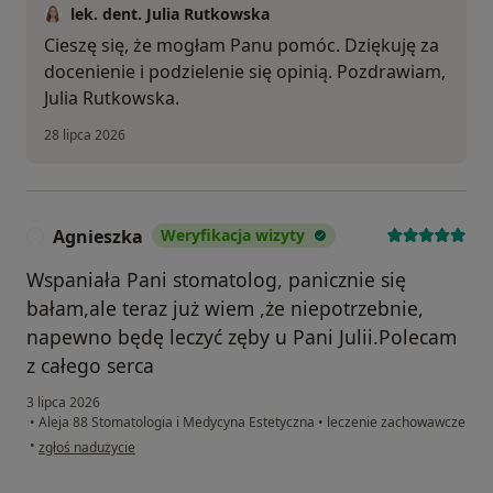
lek. dent. Julia Rutkowska
Cieszę się, że mogłam Panu pomóc. Dziękuję za
docenienie i podzielenie się opinią. Pozdrawiam,
Julia Rutkowska.
28 lipca 2026
Agnieszka
Weryfikacja wizyty
A
Wspaniała Pani stomatolog, panicznie się
bałam,ale teraz już wiem ,że niepotrzebnie,
napewno będę leczyć zęby u Pani Julii.Polecam
z całego serca
3 lipca 2026
•
Aleja 88 Stomatologia i Medycyna Estetyczna
•
leczenie zachowawcze
w opinii użytkownika Agnieszka
•
zgłoś nadużycie