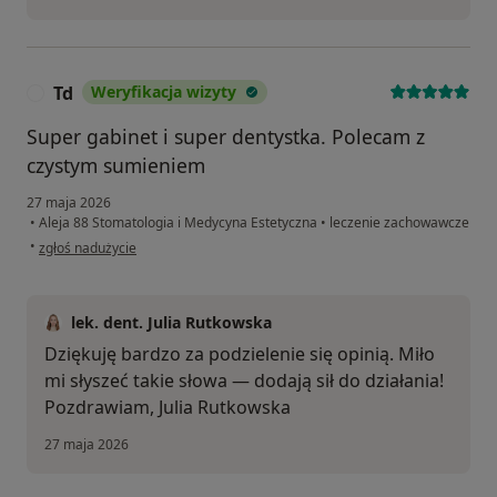
Td
Weryfikacja wizyty
T
Super gabinet i super dentystka. Polecam z
czystym sumieniem
27 maja 2026
•
Aleja 88 Stomatologia i Medycyna Estetyczna
•
leczenie zachowawcze
w opinii użytkownika Td
•
zgłoś nadużycie
lek. dent. Julia Rutkowska
Dziękuję bardzo za podzielenie się opinią. Miło
mi słyszeć takie słowa — dodają sił do działania!
Pozdrawiam, Julia Rutkowska
27 maja 2026