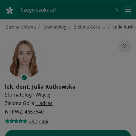
Me
Czego szukasz?
Strona Główna
Stomatolog
Zielona Góra
Julia Rutk
Zmień miasto
lek. dent.
Julia Rutkowska
O specjalizacjach
Stomatolog
·
Więcej
Zielona Góra
1 adres
Nr PWZ: 4657640
25 opinii