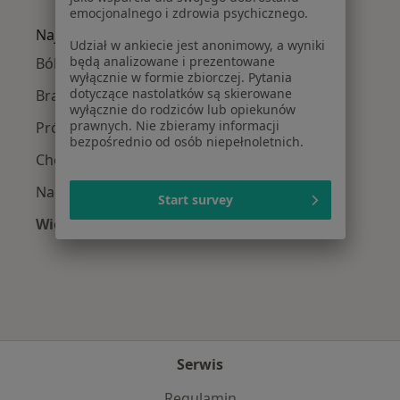
Więcej w kategorii: W pobliżu Zielonej Góry
emocjonalnego i zdrowia psychicznego.
Najczęście leczone choroby
Udział w ankiecie jest anonimowy, a wyniki
będą analizowane i prezentowane
Ból zęba w Zielonej Górze
wyłącznie w formie zbiorczej. Pytania
dotyczące nastolatków są skierowane
Braki zębowe w Zielonej Górze
wyłącznie do rodziców lub opiekunów
prawnych. Nie zbieramy informacji
Próchnica w Zielonej Górze
bezpośrednio od osób niepełnoletnich.
Choroby miazgi w Zielonej Górze
Nadwrażliwość zębów w Zielonej Górze
Start survey
Więcej (15)
Więcej w kategorii: Najczęście leczone chorob
Serwis
Regulamin