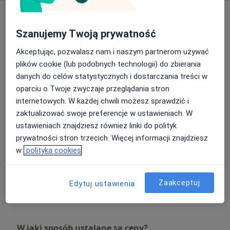
Usługi i ceny
Szanujemy Twoją prywatność
Konsultacja stomatologiczna
Umów wizytę
Od 150 zł
Szczegóły
Akceptując, pozwalasz nam i naszym partnerom używać
plików cookie (lub podobnych technologii) do zbierania
danych do celów statystycznych i dostarczania treści w
Doraźna pomoc stomatologiczna,
pacjent z bólem
Umów wizytę
oparciu o Twoje zwyczaje przeglądania stron
Od 250 zł
Szczegóły
internetowych. W każdej chwili możesz sprawdzić i
zaktualizować swoje preferencje w ustawieniach. W
ustawieniach znajdziesz również linki do polityk
Leczenie zachowawcze
Umów wizytę
prywatności stron trzecich. Więcej informacji znajdziesz
Od 450 zł
Szczegóły
w
polityka cookies
Wypełnienie w zębie mlecznym
Umów wizytę
Zaakceptuj
Edytuj ustawienia
Od 350 zł
Szczegóły
W jaki sposób ustalane są ceny?