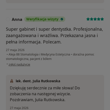
Anna
Weryfikacja wizyty
A
Super gabinet i super dentystka. Profesjonalna,
zaangażowana i wrażliwa. Przekazana jasna i
pełna informacja. Polecam.
27 maja 2026
•
Aleja 88 Stomatologia i Medycyna Estetyczna
•
doraźna pomoc
stomatologiczna, pacjent z bólem
w opinii użytkownika Anna
•
zgłoś nadużycie
lek. dent. Julia Rutkowska
Dziękuję serdecznie za miłe słowa! Do
zobaczenia na następnej wizycie.
Pozdrawiam, Julia Rutkowska.
27 maja 2026