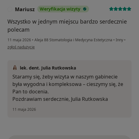
Mariusz
Weryfikacja wizyty
M
Wszystko w jednym miejscu bardzo serdecznie
polecam
11 maja 2026
•
Aleja 88 Stomatologia i Medycyna Estetyczna
•
Inny
•
w opinii użytkownika Mariusz
zgłoś nadużycie
lek. dent. Julia Rutkowska
Staramy się, żeby wizyta w naszym gabinecie
była wygodna i kompleksowa – cieszymy się, że
Pan to docenia.
Pozdrawiam serdecznie, Julia Rutkowska
11 maja 2026