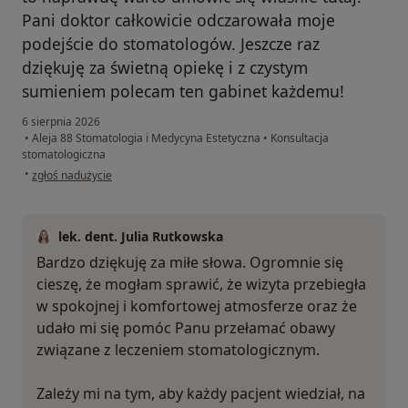
Pani doktor całkowicie odczarowała moje
podejście do stomatologów. Jeszcze raz
dziękuję za świetną opiekę i z czystym
sumieniem polecam ten gabinet każdemu!
6 sierpnia 2026
•
Aleja 88 Stomatologia i Medycyna Estetyczna
•
Konsultacja
stomatologiczna
w opinii użytkownika Jan
•
zgłoś nadużycie
lek. dent. Julia Rutkowska
Bardzo dziękuję za miłe słowa. Ogromnie się
cieszę, że mogłam sprawić, że wizyta przebiegła
w spokojnej i komfortowej atmosferze oraz że
udało mi się pomóc Panu przełamać obawy
związane z leczeniem stomatologicznym.
Zależy mi na tym, aby każdy pacjent wiedział, na