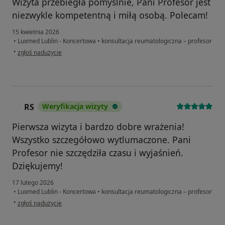
Wizyta przebiegła pomyślnie, Pani Profesor jest
niezwykle kompetentną i miłą osobą. Polecam!
15 kwietnia 2026
•
Luxmed Lublin - Koncertowa
•
konsultacja reumatologiczna – profesor
w opinii użytkownika Danuta
•
zgłoś nadużycie
RS
Weryfikacja wizyty
R
Pierwsza wizyta i bardzo dobre wrażenia!
Wszystko szczegółowo wytlumaczone. Pani
Profesor nie szczędziła czasu i wyjaśnień.
Dziękujemy!
17 lutego 2026
•
Luxmed Lublin - Koncertowa
•
konsultacja reumatologiczna – profesor
w opinii użytkownika RS
•
zgłoś nadużycie