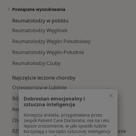
Powiązane wyszukiwania
Reumatolodzy w pobliżu
Reumatolodzy Węglinek
Reumatolodzy Węglin Południowy
Reumatolodzy Węglin-Południe
Reumatolodzy Czuby
Najczęście leczone choroby
Osteoporoza w Lublinie
Bóle stawów w Lublinie
Dobrostan emocjonalny i
sztuczna inteligencja
Reumatoidalne zapalenie stawów w Lublinie
Niniejsza ankieta, przygotowana przez
Choroby reumatologiczne w Lublinie
zespół Patient Care Doctoralia, ma na celu
lepsze zrozumienie, w jaki sposób ludzie
RZS – reumatoidalne zapalenie stawów w Lublinie
korzystają z narzędzi sztucznej inteligencji