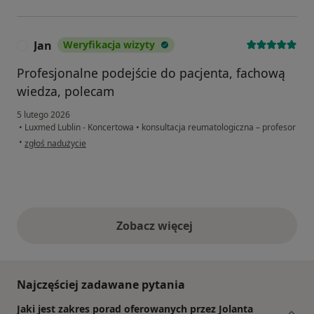
Jan
Weryfikacja wizyty
J
Profesjonalne podejście do pacjenta, fachową
wiedza, polecam
5 lutego 2026
•
Luxmed Lublin - Koncertowa
•
konsultacja reumatologiczna – profesor
w opinii użytkownika Jan
•
zgłoś nadużycie
Zobacz więcej
opinie powyżej
Najczęściej zadawane pytania
Jaki jest zakres porad oferowanych przez Jolanta