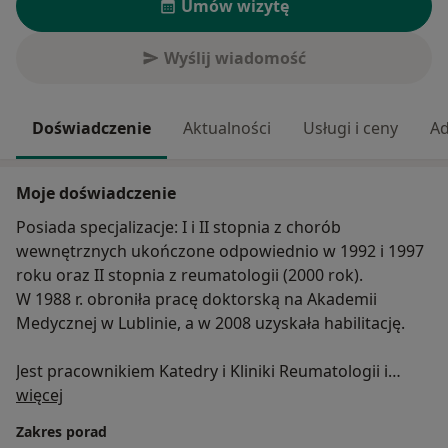
Umów wizytę
Wyślij wiadomość
Doświadczenie
Aktualności
Usługi i ceny
Ad
Moje doświadczenie
Posiada specjalizacje: I i II stopnia z chorób
wewnętrznych ukończone odpowiednio w 1992 i 1997
roku oraz II stopnia z reumatologii (2000 rok).
W 1988 r. obroniła pracę doktorską na Akademii
Medycznej w Lublinie, a w 2008 uzyskała habilitację.
Jest pracownikiem Katedry i Kliniki Reumatologii i
O mnie
Układowych Chorób Tkanki Łącznej Uniwersytetu
więcej
Medycznego w Lublinie.
Zakres porad
W Samodzielnym Publicznym Szpitalu Klinicznym Nr 4