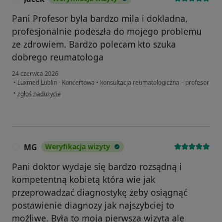
Pani Profesor byla bardzo mila i dokladna,
profesjonalnie podeszła do mojego problemu
ze zdrowiem. Bardzo polecam kto szuka
dobrego reumatologa
24 czerwca 2026
•
Luxmed Lublin - Koncertowa
•
konsultacja reumatologiczna – profesor
w opinii użytkownika Jacek
•
zgłoś nadużycie
MG
Weryfikacja wizyty
M
Pani doktor wydaje się bardzo rozsądną i
kompetentną kobietą która wie jak
przeprowadzać diagnostykę żeby osiągnąć
postawienie diagnozy jak najszybciej to
możliwe. Była to moja pierwsza wizyta ale