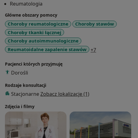
Reumatologia
pełni funkcję Zastępcy Lekarza Kierującego Oddziałem
w tej samej klinice.
Główne obszary pomocy
Choroby reumatologiczne
Choroby stawów
Specjalista chorób wewnętrznych
Choroby tkanki łącznej
Specjalista Reumatolog
Choroby autoimmunologiczne
a11y_sr_more_dis
Reumatoidalne zapalenie stawów
+7
Por. reumatologiczna - konsultacja profesorska: od 18
r.ż.
Pacjenci których przyjmuję
Punkcja stawu
Dorośli
Rodzaje konsultacji
Stacjonarne
Zobacz lokalizacje (1)
Zdjęcia i filmy