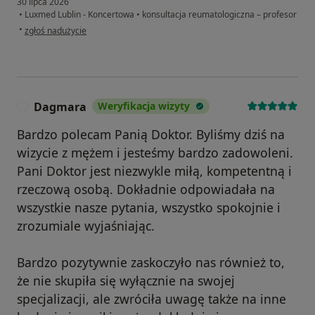
30 lipca 2026
•
Luxmed Lublin - Koncertowa
•
konsultacja reumatologiczna – profesor
w opinii użytkownika M.A.K
•
zgłoś nadużycie
Dagmara
Weryfikacja wizyty
D
Bardzo polecam Panią Doktor. Byliśmy dziś na
wizycie z mężem i jesteśmy bardzo zadowoleni.
Pani Doktor jest niezwykle miłą, kompetentną i
rzeczową osobą. Dokładnie odpowiadała na
wszystkie nasze pytania, wszystko spokojnie i
zrozumiale wyjaśniając.
Bardzo pozytywnie zaskoczyło nas również to,
że nie skupiła się wyłącznie na swojej
specjalizacji, ale zwróciła uwagę także na inne