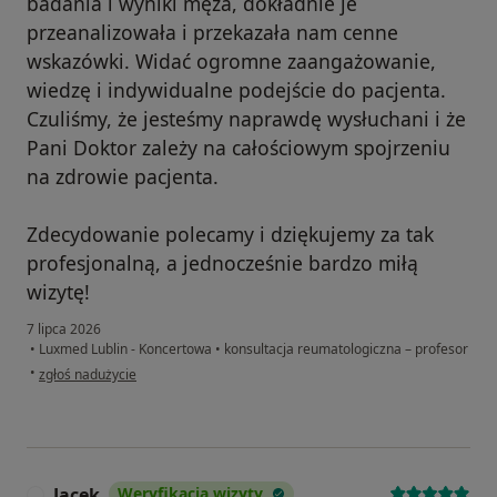
badania i wyniki męża, dokładnie je
przeanalizowała i przekazała nam cenne
wskazówki. Widać ogromne zaangażowanie,
wiedzę i indywidualne podejście do pacjenta.
Czuliśmy, że jesteśmy naprawdę wysłuchani i że
Pani Doktor zależy na całościowym spojrzeniu
na zdrowie pacjenta.
Zdecydowanie polecamy i dziękujemy za tak
profesjonalną, a jednocześnie bardzo miłą
wizytę!
7 lipca 2026
•
Luxmed Lublin - Koncertowa
•
konsultacja reumatologiczna – profesor
w opinii użytkownika Dagmara
•
zgłoś nadużycie
Jacek
Weryfikacja wizyty
J