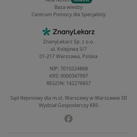
Baza wiedzy
Centrum Pomocy dla Specjalisty
Kontakt
ZnanyLekarz - Strona główna
ZnanyLekarz Sp. z o.o.
ul. Kolejowa 5/7
01-217 Warszawa, Polska
NIP: ⁠7010224868
KRS: ⁠0000347997
REGON: ⁠142276657
Sąd Rejonowy dla m.st. Warszawy w Warszawie XII
Wydział Gospodarczy KRS
Facebook
otwiera się w nowej karcie