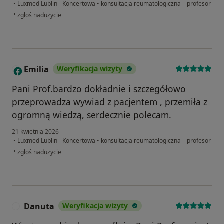
•
Luxmed Lublin - Koncertowa
•
konsultacja reumatologiczna – profesor
w opinii użytkownika Joanna
•
zgłoś nadużycie
Emilia
Weryfikacja wizyty
E
Pani Prof.bardzo dokładnie i szczegółowo
przeprowadza wywiad z pacjentem , przemiła z
ogromną wiedzą, serdecznie polecam.
21 kwietnia 2026
•
Luxmed Lublin - Koncertowa
•
konsultacja reumatologiczna – profesor
w opinii użytkownika Emilia
•
zgłoś nadużycie
Danuta
Weryfikacja wizyty
D