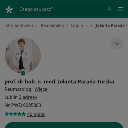
Me
Czego szukasz?
Strona Główna
Reumatolog
Lublin
Jolanta Parada-
Zmień miasto
prof. dr hab. n. med.
Jolanta Parada-Turska
O specjalizacjach
Reumatolog
·
Więcej
Lublin
2 adresy
Nr PWZ: 6005883
46 opinii