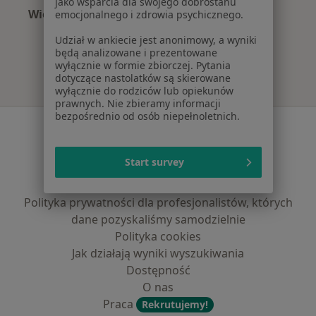
jako wsparcia dla swojego dobrostanu
Więcej (15)
emocjonalnego i zdrowia psychicznego.
Więcej w kategorii: Najczęście leczone chorob
Udział w ankiecie jest anonimowy, a wyniki
będą analizowane i prezentowane
wyłącznie w formie zbiorczej. Pytania
dotyczące nastolatków są skierowane
wyłącznie do rodziców lub opiekunów
prawnych. Nie zbieramy informacji
bezpośrednio od osób niepełnoletnich.
Serwis
Regulamin
Start survey
Polityka prywatności pacjentów
Polityka prywatności profesjonalistów
Polityka prywatności dla profesjonalistów, których
dane pozyskaliśmy samodzielnie
Polityka cookies
Jak działają wyniki wyszukiwania
Dostępność
O nas
Praca
Rekrutujemy!