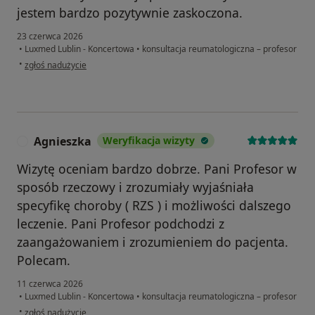
jestem bardzo pozytywnie zaskoczona.
23 czerwca 2026
•
Luxmed Lublin - Koncertowa
•
konsultacja reumatologiczna – profesor
w opinii użytkownika MG
•
zgłoś nadużycie
Agnieszka
Weryfikacja wizyty
A
Wizytę oceniam bardzo dobrze. Pani Profesor w
sposób rzeczowy i zrozumiały wyjaśniała
specyfikę choroby ( RZS ) i możliwości dalszego
leczenie. Pani Profesor podchodzi z
zaangażowaniem i zrozumieniem do pacjenta.
Polecam.
11 czerwca 2026
•
Luxmed Lublin - Koncertowa
•
konsultacja reumatologiczna – profesor
w opinii użytkownika Agnieszka
•
zgłoś nadużycie