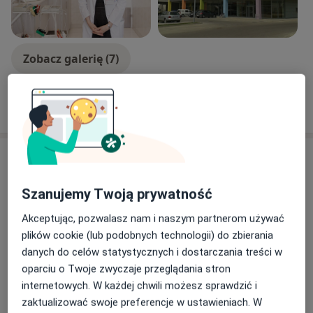
Zobacz galerię (7)
Pokaż więcej
o doświadczeniu
Aktualności
prof. dr hab. n. med. Jolanta Parada-Turska
Szanujemy Twoją prywatność
Koncertowa 4d, 20-866 Lublin
Powiększona śledziona lub małopłytkowość? Nie
Akceptując, pozwalasz nam i naszym partnerom używać
ignoruj tych objawów.
plików cookie (lub podobnych technologii) do zbierania
To mogą być pierwsze sygnały choroby Gauchera
danych do celów statystycznych i dostarczania treści w
– rzadkiej, genetycznej choroby metabolicznej,
oparciu o Twoje zwyczaje przeglądania stron
która przez długi czas rozwija się skrycie i
internetowych. W każdej chwili możesz sprawdzić i
niespecyficznie.
Dowiedz się więcej
zaktualizować swoje preferencje w ustawieniach. W