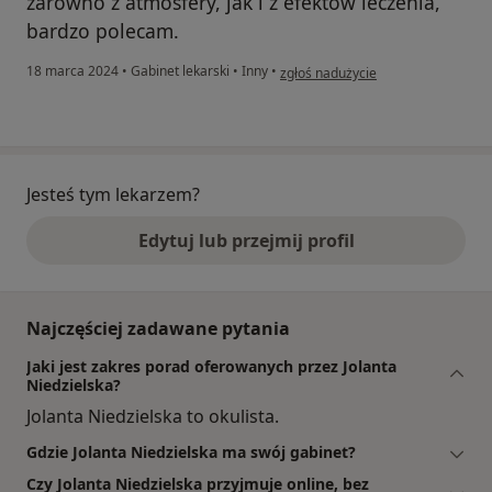
zarówno z atmosfery, jak i z efektów leczenia,
bardzo polecam.
w opinii użytkownika A.R.
18 marca 2024
•
Gabinet lekarski
•
Inny
•
zgłoś nadużycie
Jesteś tym lekarzem?
Edytuj lub przejmij profil
Najczęściej zadawane pytania
Jaki jest zakres porad oferowanych przez Jolanta
Niedzielska?
Jolanta Niedzielska to okulista.
Gdzie Jolanta Niedzielska ma swój gabinet?
Czy Jolanta Niedzielska przyjmuje online, bez