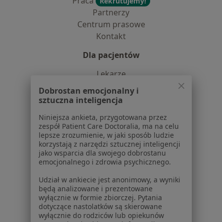
Praca
Rekrutujemy!
Partnerzy
Centrum prasowe
Kontakt
Dla pacjentów
Lekarze
Placówki medyczne
Dobrostan emocjonalny i
Pytania i odpowiedzi
sztuczna inteligencja
Usługi i zabiegi
Niniejsza ankieta, przygotowana przez
Choroby
zespół Patient Care Doctoralia, ma na celu
Pomoc
lepsze zrozumienie, w jaki sposób ludzie
korzystają z narzędzi sztucznej inteligencji
Aplikacje mobilne
jako wsparcia dla swojego dobrostanu
Blog dla pacjentów
emocjonalnego i zdrowia psychicznego.
Dla profesjonalistów
Udział w ankiecie jest anonimowy, a wyniki
będą analizowane i prezentowane
Cennik
wyłącznie w formie zbiorczej. Pytania
Dla lekarzy
dotyczące nastolatków są skierowane
wyłącznie do rodziców lub opiekunów
Dla placówek medycznych