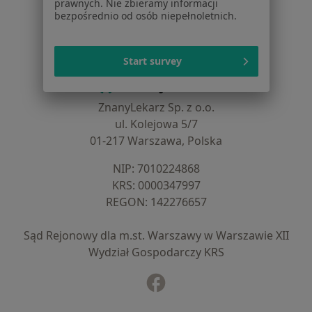
prawnych. Nie zbieramy informacji
Noa Notes
nowość
bezpośrednio od osób niepełnoletnich.
Baza wiedzy
Centrum Pomocy dla Specjalisty
Start survey
Kontakt
ZnanyLekarz - Strona główna
ZnanyLekarz Sp. z o.o.
ul. Kolejowa 5/7
01-217 Warszawa, Polska
NIP: ⁠7010224868
KRS: ⁠0000347997
REGON: ⁠142276657
Sąd Rejonowy dla m.st. Warszawy w Warszawie XII
Wydział Gospodarczy KRS
Facebook
otwiera się w nowej karcie