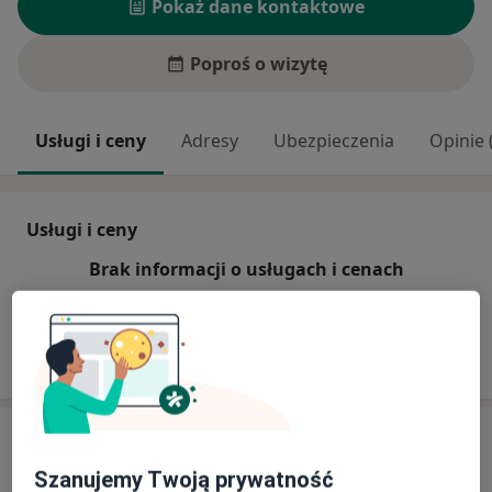
Pokaż dane kontaktowe
Poproś o wizytę
Usługi i ceny
Adresy
Ubezpieczenia
Opinie 
Usługi i ceny
Brak informacji o usługach i cenach
Ten lekarz nie dodał jeszcze informacji o usługach i
cenach.
Adres
Szanujemy Twoją prywatność