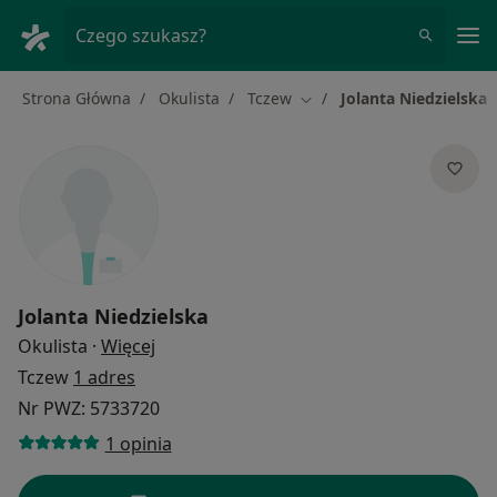
Me
Czego szukasz?
Strona Główna
Okulista
Tczew
Jolanta Niedzielska
Zmień miasto
Jolanta Niedzielska
O specjalizacjach
Okulista
·
Więcej
Tczew
1 adres
Nr PWZ: 5733720
1 opinia