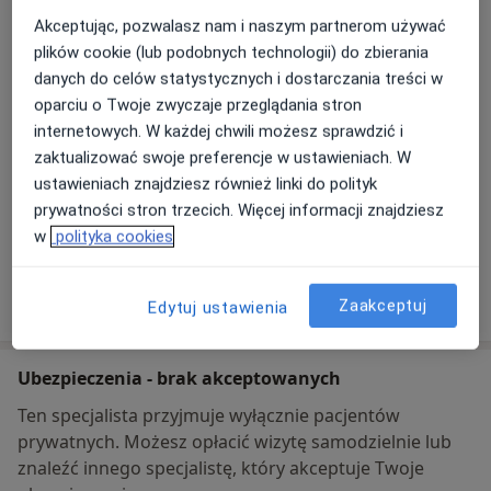
Poradnia Okulistyczna Oculus
ul. Wojska Polskiego 5,
83-110
Tczew
Akceptując, pozwalasz nam i naszym partnerom używać
plików cookie (lub podobnych technologii) do zbierania
danych do celów statystycznych i dostarczania treści w
Powiększ mapę
otwiera się w nowej karcie
oparciu o Twoje zwyczaje przeglądania stron
internetowych. W każdej chwili możesz sprawdzić i
Dostępność
W tym gabinecie nie można umawiać wizyt przez
zaktualizować swoje preferencje w ustawieniach. W
internet
ustawieniach znajdziesz również linki do polityk
prywatności stron trzecich. Więcej informacji znajdziesz
Co mam zrobić w tej sytuacji?
w
polityka cookies
Pokaż więcej
o adresie
Zaakceptuj
Edytuj ustawienia
Ubezpieczenia - brak akceptowanych
Ten specjalista przyjmuje wyłącznie pacjentów
prywatnych. Możesz opłacić wizytę samodzielnie lub
znaleźć innego specjalistę, który akceptuje Twoje