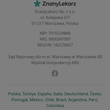
ZnanyLekarz - Strona główna
ZnanyLekarz Sp. z o.o.
ul. Kolejowa 5/7
01-217 Warszawa, Polska
NIP: ⁠7010224868
KRS: ⁠0000347997
REGON: ⁠142276657
Sąd Rejonowy dla m.st. Warszawy w Warszawie XII
Wydział Gospodarczy KRS
Facebook
otwiera się w nowej karcie
otwiera się w nowej karcie
otwiera się w nowej karcie
otwiera się w nowej karcie
otwiera się w nowej karci
otwiera się
otwi
Polska
,
Türkiye
,
España
,
Italia
,
Deutschland
,
Česko
,
otwiera się w nowej karcie
otwiera się w nowej karcie
otwiera się w nowej karcie
otwiera się w nowej kar
otwiera się 
otwier
Portugal
,
México
,
Chile
,
Brasil
,
Argentina
,
Perú
,
otwiera się w nowej karc
Colombia