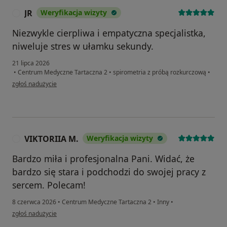
JR
Weryfikacja wizyty
J
Niezwykle cierpliwa i empatyczna specjalistka,
niweluje stres w ułamku sekundy.
21 lipca 2026
•
Centrum Medyczne Tartaczna 2
•
spirometria z próbą rozkurczową
•
w opinii użytkownika JR
zgłoś nadużycie
VIKTORIIA M.
Weryfikacja wizyty
V
Bardzo miła i profesjonalna Pani. Widać, że
bardzo się stara i podchodzi do swojej pracy z
sercem. Polecam!
8 czerwca 2026
•
Centrum Medyczne Tartaczna 2
•
Inny
•
w opinii użytkownika VIKTORIIA M.
zgłoś nadużycie