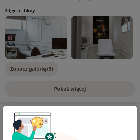
Zdjęcia i filmy
Zobacz galerię (5)
Pokaż więcej
o doświadczeniu
Usługi i ceny
Badanie HPV 14 typów
(genotypowanie HPV 16 i 18 oraz
pozostałe 12 typów w jednym
Umów wizytę