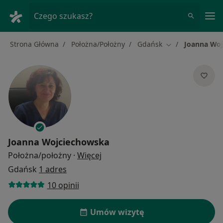
Me
Czego szukasz?
Strona Główna
Położna/Położny
Gdańsk
Joanna Wo
Zmień miasto
Joanna Wojciechowska
O specjalizacjach
Położna/położny
·
Więcej
Gdańsk
1 adres
10 opinii
Umów wizytę