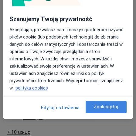
pakiecie)
220 zł
Szczegóły
Szanujemy Twoją prywatność
Cytologia cienkowarstwowa LBC
Umów wizytę
Akceptując, pozwalasz nam i naszym partnerom używać
150 zł
Szczegóły
plików cookie (lub podobnych technologii) do zbierania
danych do celów statystycznych i dostarczania treści w
Cytologia płynna LBC + HPV-HR 14
oparciu o Twoje zwyczaje przeglądania stron
wysokoonkogennych typów wirusa
Umów wizytę
internetowych. W każdej chwili możesz sprawdzić i
350 zł
Szczegóły
zaktualizować swoje preferencje w ustawieniach. W
ustawieniach znajdziesz również linki do polityk
EKG - elektrokardiografia
prywatności stron trzecich. Więcej informacji znajdziesz
Umów wizytę
100 zł
Szczegóły
w
polityka cookies
HPV z podłoża płynnego (14
Zaakceptuj
Edytuj ustawienia
genotypów) + cytologia płynna LBC
Umów wizytę
350 zł
Szczegóły
+ 10 usług