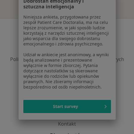
Dobrostan emocjonalny i
sztuczna inteligencja
Niniejsza ankieta, przygotowana przez
zespół Patient Care Doctoralia, ma na celu
Serwis
lepsze zrozumienie, w jaki sposób ludzie
korzystają z narzędzi sztucznej inteligencji
Regulamin
jako wsparcia dla swojego dobrostanu
emocjonalnego i zdrowia psychicznego.
Polityka prywatności pacjentów
Polityka prywatności profesjonalistów
Udział w ankiecie jest anonimowy, a wyniki
Polityka prywatności dla profesjonalistów, których
będą analizowane i prezentowane
wyłącznie w formie zbiorczej. Pytania
dane pozyskaliśmy samodzielnie
dotyczące nastolatków są skierowane
Polityka cookies
wyłącznie do rodziców lub opiekunów
Jak działają wyniki wyszukiwania
prawnych. Nie zbieramy informacji
bezpośrednio od osób niepełnoletnich.
Dostępność
O nas
Praca
Rekrutujemy!
Start survey
Partnerzy
Centrum prasowe
Kontakt