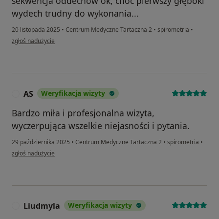
sekwencja oddechów ok, choć pierwszy głęboki
wydech trudny do wykonania...
20 listopada 2025
•
Centrum Medyczne Tartaczna 2
•
spirometria
•
w opinii użytkownika Adrianna
zgłoś nadużycie
AS
Weryfikacja wizyty
A
Bardzo miła i profesjonalna wizyta,
wyczerpująca wszelkie niejasności i pytania.
29 października 2025
•
Centrum Medyczne Tartaczna 2
•
spirometria
•
w opinii użytkownika AS
zgłoś nadużycie
Liudmyla
Weryfikacja wizyty
L