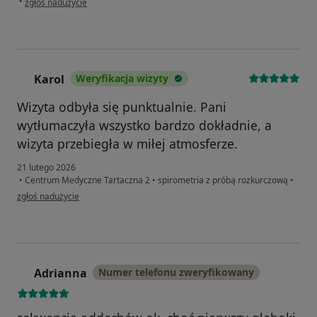
•
zgłoś nadużycie
Karol
Weryfikacja wizyty
K
Wizyta odbyła się punktualnie. Pani
wytłumaczyła wszystko bardzo dokładnie, a
wizyta przebiegła w miłej atmosferze.
21 lutego 2026
•
Centrum Medyczne Tartaczna 2
•
spirometria z próbą rozkurczową
•
w opinii użytkownika Karol
zgłoś nadużycie
Adrianna
Numer telefonu zweryfikowany
A