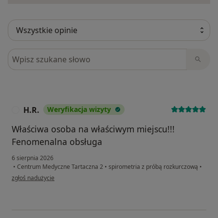
Szukaj w opiniach
H.R.
Weryfikacja wizyty
H
Właściwa osoba na właściwym miejscu!!!
Fenomenalna obsługa
6 sierpnia 2026
•
Centrum Medyczne Tartaczna 2
•
spirometria z próbą rozkurczową
•
w opinii użytkownika H.R.
zgłoś nadużycie