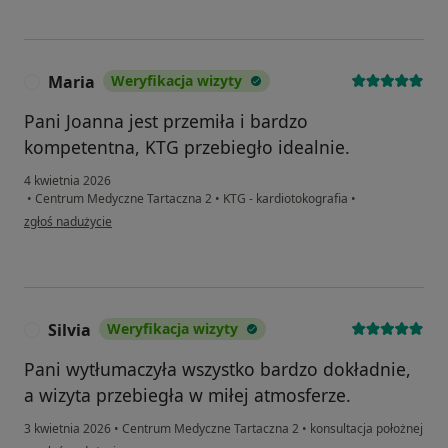
Maria
Weryfikacja wizyty
M
Pani Joanna jest przemiła i bardzo
kompetentna, KTG przebiegło idealnie.
4 kwietnia 2026
•
Centrum Medyczne Tartaczna 2
•
KTG - kardiotokografia
•
w opinii użytkownika Maria
zgłoś nadużycie
Silvia
Weryfikacja wizyty
S
Pani wytłumaczyła wszystko bardzo dokładnie,
a wizyta przebiegła w miłej atmosferze.
3 kwietnia 2026
•
Centrum Medyczne Tartaczna 2
•
konsultacja położnej
w opinii użytkownika Silvia