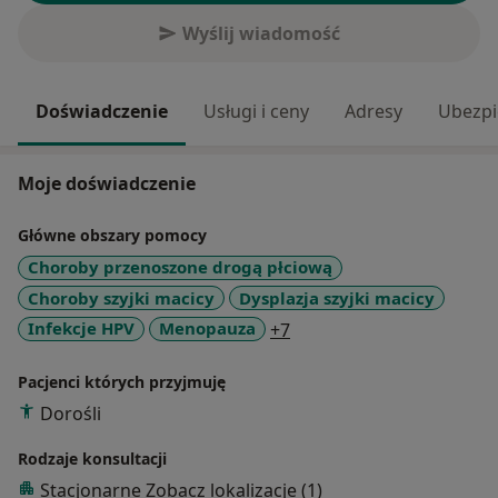
Wyślij wiadomość
Doświadczenie
Usługi i ceny
Adresy
Ubezpi
Moje doświadczenie
Główne obszary pomocy
Choroby przenoszone drogą płciową
Choroby szyjki macicy
Dysplazja szyjki macicy
a11y_sr_more_diseases
Infekcje HPV
Menopauza
+7
Pacjenci których przyjmuję
Dorośli
Rodzaje konsultacji
Stacjonarne
Zobacz lokalizacje (1)