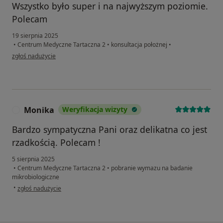
Wszystko było super i na najwyższym poziomie.
Polecam
19 sierpnia 2025
•
Centrum Medyczne Tartaczna 2
•
konsultacja położnej
•
w opinii użytkownika Liudmyla
zgłoś nadużycie
Monika
Weryfikacja wizyty
M
Bardzo sympatyczna Pani oraz delikatna co jest
rzadkością. Polecam !
5 sierpnia 2025
•
Centrum Medyczne Tartaczna 2
•
pobranie wymazu na badanie
mikrobiologiczne
w opinii użytkownika Monika
•
zgłoś nadużycie