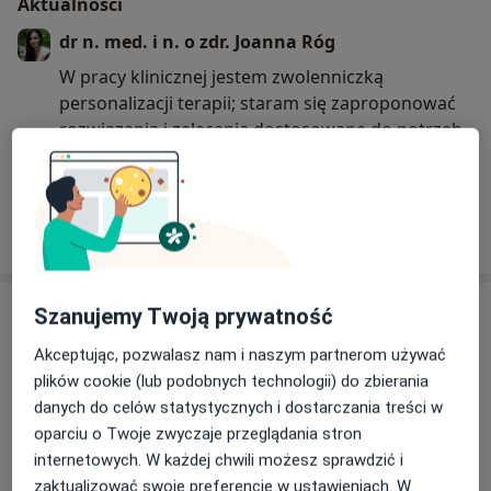
Aktualności
dr n. med. i n. o zdr. Joanna Róg
W pracy klinicznej jestem zwolenniczką
personalizacji terapii; staram się zaproponować
rozwiązania i zalecenia dostosowane do potrzeb
pacjenta, jego możliwości oraz gotowości do
zmian.
Cenię sobie interdyscyplinarne podejście do
Dowiedz się więcej
problemów zdrowotnych i współpracę z innymi
11/08/2025
specjalistami, ponieważ umożliwia to
wzmocnienie efektów terapii.
Usługi i ceny
Szanujemy Twoją prywatność
Udzielam także konsultacji oraz prowadzę
Konsultacja dietetyczna (kolejna
Akceptując, pozwalasz nam i naszym partnerom używać
pacjentów w obszarze medycznej terapii (diety)
wizyta)
Umów wizytę
plików cookie (lub podobnych technologii) do zbierania
ketogenicznej, indywidualnie ustalając jej zasady i
200 zł
Szczegóły
danych do celów statystycznych i dostarczania treści w
przebieg w zależności od celu terapeutycznego
oparciu o Twoje zwyczaje przeglądania stron
oraz stanu zdrowia.
Konsultacja dietetyczna (pierwsza)
internetowych. W każdej chwili możesz sprawdzić i
+ analiza składu ciała
Umów wizytę
zaktualizować swoje preferencje w ustawieniach. W