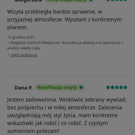
Wizyta przebiegła bardzo sprawnie, w
przyjaznej atmosferze. Wyszłam z konkretnym
planem.
15 grudnia 2025
•
Magwise Centrum Medyczne
•
konsultacja dietetyczna (pierwsza) +
analiza składu ciała
w opinii użytkownika Malgorzata
•
zgłoś nadużycie
Dana P.
Weryfikacja wizyty
D
Jestem zadowolona. Wnikliwie zebrany wywiad,
bez pośpiechu i w miłej atmosferze. Zalecenia
uwzględniają mój styl życia, mam konkretne
wskazówki jak robić i co robić. Z czystym
sumieniem polecam!