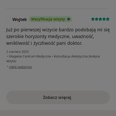
Wojtek
Weryfikacja wizyty
W
Już po pierwszej wizycie bardzo podobają mi się
szerokie horyzonty medyczne, uważność,
wnikliwość i życzliwość pani doktor.
2 czerwca 2025
•
Magwise Centrum Medyczne
•
Konsultacja dietetyczna (kolejna
wizyta)
w opinii użytkownika Wojtek
•
zgłoś nadużycie
Zobacz więcej
opinie powyżej