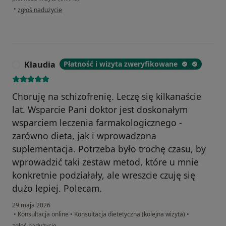
w opinii użytkownika Jaroslaw
•
zgłoś nadużycie
Klaudia
Płatność i wizyta zweryfikowane
K
Choruję na schizofrenię. Leczę się kilkanaście
lat. Wsparcie Pani doktor jest doskonałym
wsparciem leczenia farmakologicznego -
zarówno dieta, jak i wprowadzona
suplementacja. Potrzeba było trochę czasu, by
wprowadzić taki zestaw metod, które u mnie
konkretnie podziałały, ale wreszcie czuję się
dużo lepiej. Polecam.
29 maja 2026
•
Konsultacja online
•
Konsultacja dietetyczna (kolejna wizyta)
•
w opinii użytkownika Klaudia
zgłoś nadużycie