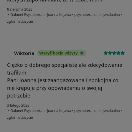
8 sierpnia 2023
•
Gabinet Psychoterapii Joanna Kujawa
•
psychoterapia indywidualna
•
w opinii użytkownika Patrycja
zgłoś nadużycie
Wiktoria
Weryfikacja wizyty
W
Ciężko o dobrego specjalistę ale zdecydowanie
trafiłam
Pani Joanna jest zaangażowana i spokojna co
nie krępuje przy opowiadaniu o swojej
potrzebie
3 lutego 2023
•
Gabinet Psychoterapii Joanna Kujawa
•
psychoterapia indywidualna
•
w opinii użytkownika Wiktoria
zgłoś nadużycie