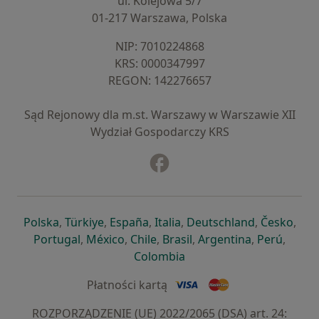
ul. Kolejowa 5/7
01-217 Warszawa, Polska
NIP: ⁠7010224868
KRS: ⁠0000347997
REGON: ⁠142276657
Sąd Rejonowy dla m.st. Warszawy w Warszawie XII
Wydział Gospodarczy KRS
Facebook
otwiera się w nowej karcie
otwiera się w nowej karcie
otwiera się w nowej karcie
otwiera się w nowej karcie
otwiera się w nowej karci
otwiera się
otwi
Polska
,
Türkiye
,
España
,
Italia
,
Deutschland
,
Česko
,
otwiera się w nowej karcie
otwiera się w nowej karcie
otwiera się w nowej karcie
otwiera się w nowej kar
otwiera się 
otwier
Portugal
,
México
,
Chile
,
Brasil
,
Argentina
,
Perú
,
otwiera się w nowej karc
Colombia
Płatności kartą
ROZPORZĄDZENIE (UE) 2022/2065 (DSA) art. 24: