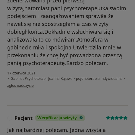
zdenerwowana przed pierwszą
wizytą,natomiast pani psychoterapeutka swoim
podejściem i zaangażowaniem sprawiła że
nawet się nie spostrzegłam a czas wizyty
dobiegł końca.Dokładnie wsłuchiwała się i
analizowała to co mówiłam.Atmosfera w
gabinecie miła i spokojna.Utwierdziła mnie w
przekonaniu że chcę być prowadzona przez tą
panią psychoterapeutę.Bardzo polecam.
17 czerwca 2021
•
Gabinet Psychoterapii Joanna Kujawa
•
psychoterapia indywidualna
•
w opinii użytkownika Iwona
zgłoś nadużycie
Pacjent
Weryfikacja wizyty
P
Jak najbardziej polecam. Jedna wizyta a