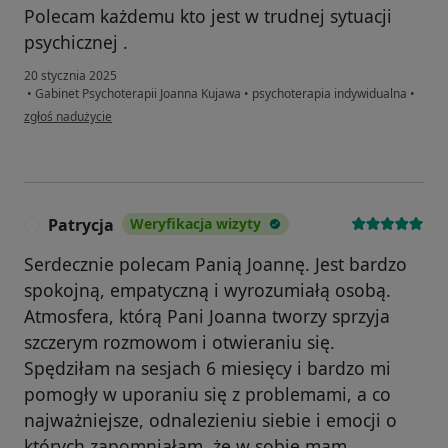
Polecam każdemu kto jest w trudnej sytuacji
psychicznej .
20 stycznia 2025
•
Gabinet Psychoterapii Joanna Kujawa
•
psychoterapia indywidualna
•
w opinii użytkownika Ewelina
zgłoś nadużycie
Patrycja
Weryfikacja wizyty
P
Serdecznie polecam Panią Joannę. Jest bardzo
spokojną, empatyczną i wyrozumiałą osobą.
Atmosfera, którą Pani Joanna tworzy sprzyja
szczerym rozmowom i otwieraniu się.
Spędziłam na sesjach 6 miesięcy i bardzo mi
pomogły w uporaniu się z problemami, a co
najważniejsze, odnalezieniu siebie i emocji o
których zapomniałam, że w sobie mam.