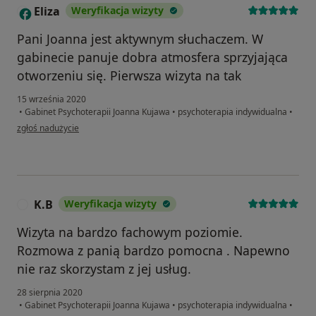
Eliza
Weryfikacja wizyty
E
Pani Joanna jest aktywnym słuchaczem. W
gabinecie panuje dobra atmosfera sprzyjająca
otworzeniu się. Pierwsza wizyta na tak
15 września 2020
•
Gabinet Psychoterapii Joanna Kujawa
•
psychoterapia indywidualna
•
w opinii użytkownika Eliza
zgłoś nadużycie
K.B
Weryfikacja wizyty
K
Wizyta na bardzo fachowym poziomie.
Rozmowa z panią bardzo pomocna . Napewno
nie raz skorzystam z jej usług.
28 sierpnia 2020
•
Gabinet Psychoterapii Joanna Kujawa
•
psychoterapia indywidualna
•