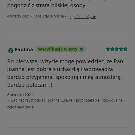
pogodzić z strata bliskiej osoby.
w opinii użytkownika Ula D.
4 lutego 2021
•
Konsultacja online
•
•
zgłoś nadużycie
Paulina
Weryfikacja wizyty
P
Po pierwszej wizycie mogę powiedzieć, że Pani
Joanna jest dobra słuchaczką i wprowadza
bardzo przyjemna, spokojną i miłą atmosferę.
Bardzo polecam :)
8 stycznia 2021
•
Gabinet Psychoterapii Joanna Kujawa
•
psychoterapia indywidualna
•
w opinii użytkownika Paulina
zgłoś nadużycie