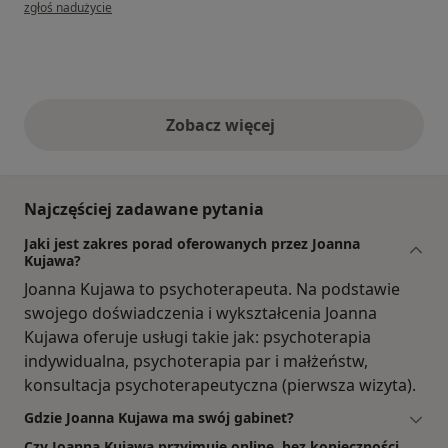
w opinii użytkownika K.B
zgłoś nadużycie
Zobacz więcej
opinie powyżej
Najczęściej zadawane pytania
Jaki jest zakres porad oferowanych przez Joanna
Kujawa?
Joanna Kujawa to psychoterapeuta. Na podstawie
swojego doświadczenia i wykształcenia Joanna
Kujawa oferuje usługi takie jak: psychoterapia
indywidualna, psychoterapia par i małżeństw,
konsultacja psychoterapeutyczna (pierwsza wizyta).
Gdzie Joanna Kujawa ma swój gabinet?
Czy Joanna Kujawa przyjmuje online, bez konieczności