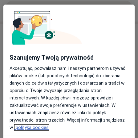
Pokaż więcej
o doświadczeniu
Usługi i ceny
Konsultacja psychoterapeutyczna
(pierwsza wizyta)
Umów wizytę
190 zł
Szczegóły
Szanujemy Twoją prywatność
Akceptując, pozwalasz nam i naszym partnerom używać
Psychoterapia indywidualna
plików cookie (lub podobnych technologii) do zbierania
Umów wizytę
190 zł
Szczegóły
danych do celów statystycznych i dostarczania treści w
oparciu o Twoje zwyczaje przeglądania stron
internetowych. W każdej chwili możesz sprawdzić i
Psychoterapia par i małżeństw
zaktualizować swoje preferencje w ustawieniach. W
250 zł
Szczegóły
ustawieniach znajdziesz również linki do polityk
prywatności stron trzecich. Więcej informacji znajdziesz
w
polityka cookies
W jaki sposób ustalane są ceny?