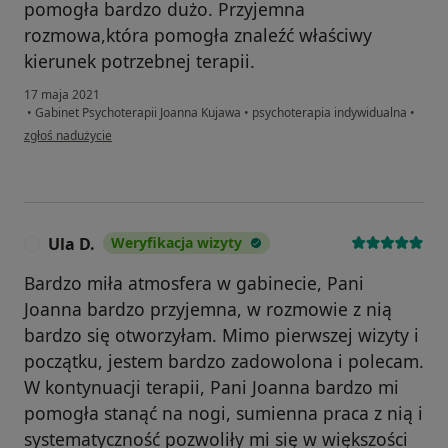
pomogła bardzo dużo. Przyjemna
rozmowa,która pomogła znaleźć właściwy
kierunek potrzebnej terapii.
17 maja 2021
•
Gabinet Psychoterapii Joanna Kujawa
•
psychoterapia indywidualna
•
w opinii użytkownika Pacjent
zgłoś nadużycie
Ula D.
Weryfikacja wizyty
U
Bardzo miła atmosfera w gabinecie, Pani
Joanna bardzo przyjemna, w rozmowie z nią
bardzo się otworzyłam. Mimo pierwszej wizyty i
początku, jestem bardzo zadowolona i polecam.
W kontynuacji terapii, Pani Joanna bardzo mi
pomogła stanąć na nogi, sumienna praca z nią i
systematyczność pozwoliły mi się w większości