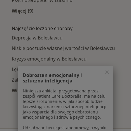
Psychoterapeuci w Lubaniu
Więcej (9)
Więcej w kategorii: W pobliżu Bolesławca
Najczęście leczone choroby
Depresja w Bolesławcu
Niskie poczucie własnej wartości w Bolesławcu
Kryzys emocjonalny w Bolesławcu
Lęki w Bolesławcu
Dobrostan emocjonalny i
Zaburzenia nastroju w Bolesławcu
sztuczna inteligencja
Więcej (15)
Niniejsza ankieta, przygotowana przez
zespół Patient Care Doctoralia, ma na celu
Więcej w kategorii: Najczęście leczone chorob
lepsze zrozumienie, w jaki sposób ludzie
korzystają z narzędzi sztucznej inteligencji
jako wsparcia dla swojego dobrostanu
emocjonalnego i zdrowia psychicznego.
Udział w ankiecie jest anonimowy, a wyniki