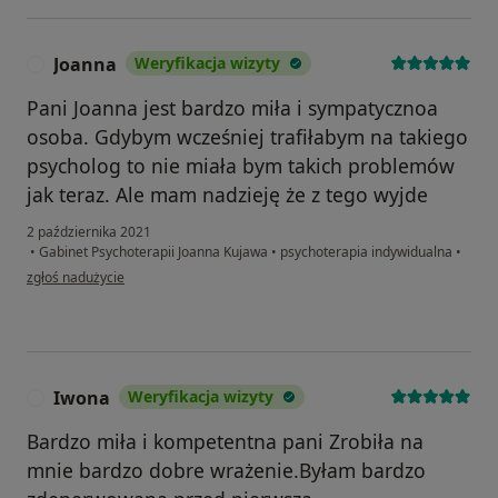
Joanna
Weryfikacja wizyty
J
Pani Joanna jest bardzo miła i sympatycznoa
osoba. Gdybym wcześniej trafiłabym na takiego
psycholog to nie miała bym takich problemów
jak teraz. Ale mam nadzieję że z tego wyjde
2 października 2021
•
Gabinet Psychoterapii Joanna Kujawa
•
psychoterapia indywidualna
•
w opinii użytkownika Joanna
zgłoś nadużycie
Iwona
Weryfikacja wizyty
I
Bardzo miła i kompetentna pani Zrobiła na
mnie bardzo dobre wrażenie.Byłam bardzo