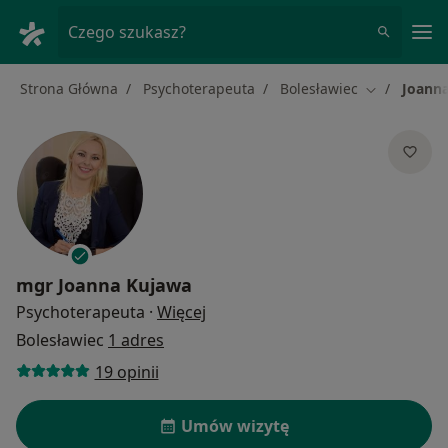
Me
Czego szukasz?
Strona Główna
Psychoterapeuta
Bolesławiec
Joann
Zmień miast
mgr
Joanna Kujawa
O specjalizacjach
Psychoterapeuta
·
Więcej
Bolesławiec
1 adres
19 opinii
Umów wizytę