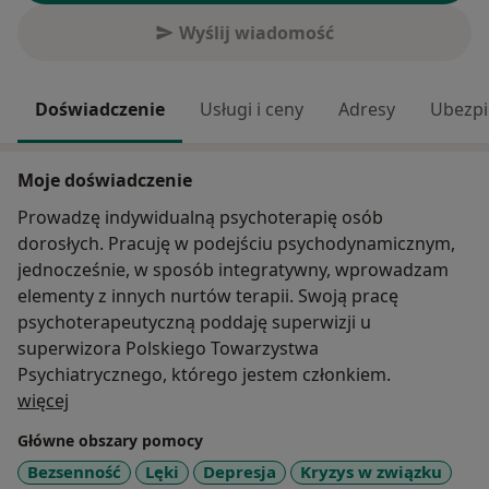
Wyślij wiadomość
Doświadczenie
Usługi i ceny
Adresy
Ubezpi
Moje doświadczenie
Prowadzę indywidualną psychoterapię osób
dorosłych. Pracuję w podejściu psychodynamicznym,
jednocześnie, w sposób integratywny, wprowadzam
elementy z innych nurtów terapii. Swoją pracę
psychoterapeutyczną poddaję superwizji u
superwizora Polskiego Towarzystwa
Psychiatrycznego, którego jestem członkiem.
O mnie
więcej
Główne obszary pomocy
Bezsenność
Lęki
Depresja
Kryzys w związku