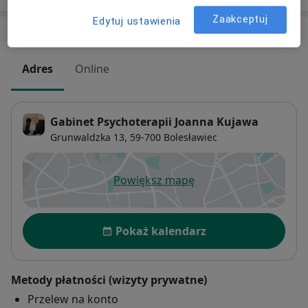
Zaakceptuj
Edytuj ustawienia
Adresy (2)
Adres
Online
Gabinet Psychoterapii Joanna Kujawa
Grunwaldzka 13,
59-700
Bolesławiec
Powiększ mapę
otwiera się w nowej karcie
Dostępność
Pokaż kalendarz
Metody płatności (wizyty prywatne)
Przelew na konto