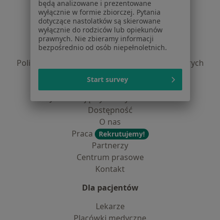
będą analizowane i prezentowane
Serwis
wyłącznie w formie zbiorczej. Pytania
dotyczące nastolatków są skierowane
Regulamin
wyłącznie do rodziców lub opiekunów
prawnych. Nie zbieramy informacji
Polityka prywatności pacjentów
bezpośrednio od osób niepełnoletnich.
Polityka prywatności profesjonalistów
Polityka prywatności dla profesjonalistów, których
dane pozyskaliśmy samodzielnie
Start survey
Polityka cookies
Jak działają wyniki wyszukiwania
Dostępność
O nas
Praca
Rekrutujemy!
Partnerzy
Centrum prasowe
Kontakt
Dla pacjentów
Lekarze
Placówki medyczne