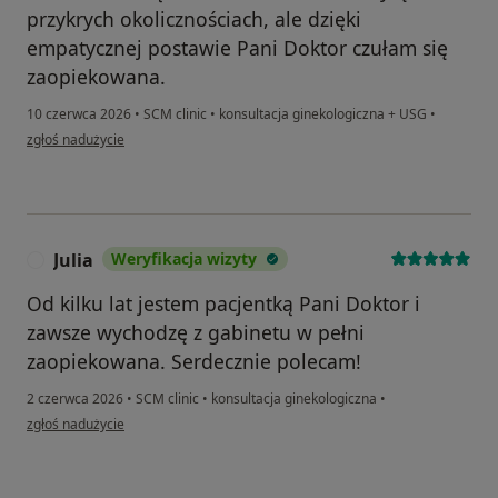
przykrych okolicznościach, ale dzięki
empatycznej postawie Pani Doktor czułam się
zaopiekowana.
10 czerwca 2026
•
SCM clinic
•
konsultacja ginekologiczna + USG
•
w opinii użytkownika Paulina G
zgłoś nadużycie
Julia
Weryfikacja wizyty
J
Od kilku lat jestem pacjentką Pani Doktor i
zawsze wychodzę z gabinetu w pełni
zaopiekowana. Serdecznie polecam!
2 czerwca 2026
•
SCM clinic
•
konsultacja ginekologiczna
•
w opinii użytkownika Julia
zgłoś nadużycie