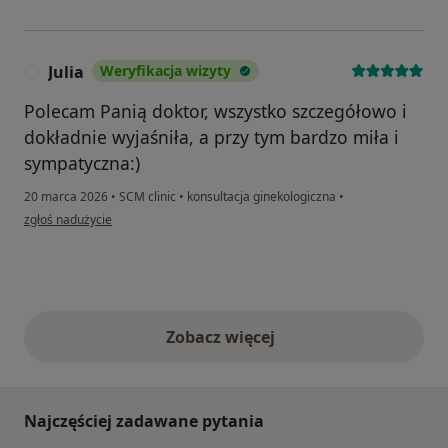
Julia
Weryfikacja wizyty
J
Polecam Panią doktor, wszystko szczegółowo i
dokładnie wyjaśniła, a przy tym bardzo miła i
sympatyczna:)
20 marca 2026
•
SCM clinic
•
konsultacja ginekologiczna
•
w opinii użytkownika Julia
zgłoś nadużycie
Zobacz więcej
opinie powyżej
Najczęściej zadawane pytania