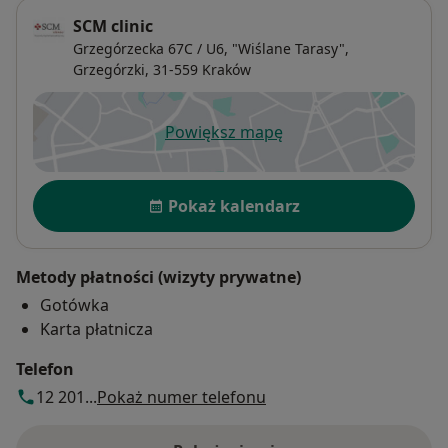
SCM clinic
Grzegórzecka 67C / U6, "Wiślane Tarasy",
Grzegórzki
, 31-559
Kraków
Powiększ mapę
otwiera się w nowej karcie
Dostępność
Pokaż kalendarz
Metody płatności (wizyty prywatne)
Gotówka
Karta płatnicza
Telefon
12 201...
Pokaż numer telefonu