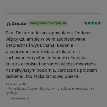
Danuta
Weryfikacja wizyty
D
Pani Doktor to lekarz z powołania. Podczas
wizyty czułam się w pełni zaopiekowana,
bezpieczna i wysłuchana. Badanie
przeprowadzone zostało delikatnie i z
zachowaniem pełnej intymności.Empatia,
kultura osobista i ogromna wiedza medyczna
na najwyższym poziomie. Serdecznie polecam
każdemu, kto szuka fachowej opieki!
13 kwietnia 2026
•
Rajtar-Medica Centrum Medyczne
•
konsultacja ginekologiczna +
cytologia
w opinii użytkownika Danuta
•
zgłoś nadużycie