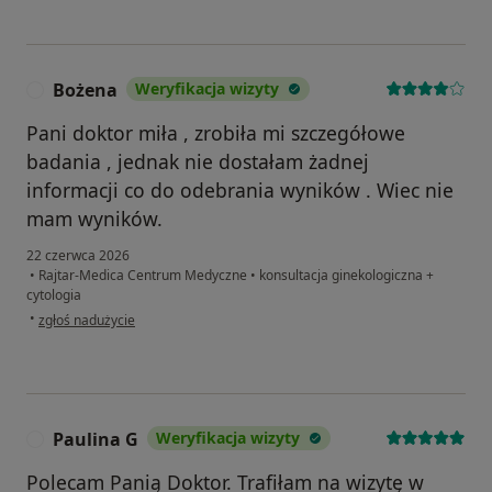
Bożena
Weryfikacja wizyty
B
Pani doktor miła , zrobiła mi szczegółowe
badania , jednak nie dostałam żadnej
informacji co do odebrania wyników . Wiec nie
mam wyników.
22 czerwca 2026
•
Rajtar-Medica Centrum Medyczne
•
konsultacja ginekologiczna +
cytologia
w opinii użytkownika Bożena
•
zgłoś nadużycie
Paulina G
Weryfikacja wizyty
P
Polecam Panią Doktor. Trafiłam na wizytę w