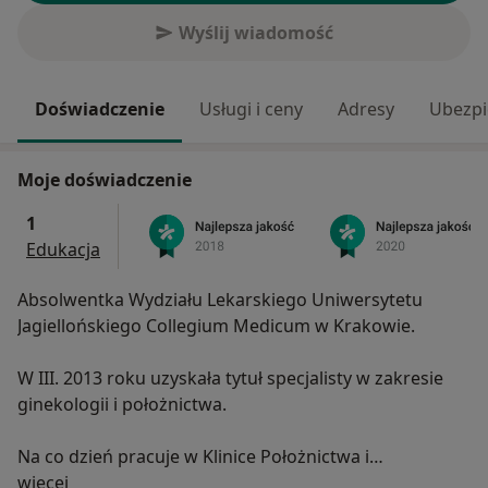
Wyślij wiadomość
Doświadczenie
Usługi i ceny
Adresy
Ubezpi
Moje doświadczenie
1
Edukacja
Absolwentka Wydziału Lekarskiego Uniwersytetu
Jagiellońskiego Collegium Medicum w Krakowie.
W III. 2013 roku uzyskała tytuł specjalisty w zakresie
ginekologii i położnictwa.
Na co dzień pracuje w Klinice Położnictwa i
O mnie
Perinatologii Szpitala Uniwersyteckiego w Krakowie na
więcej