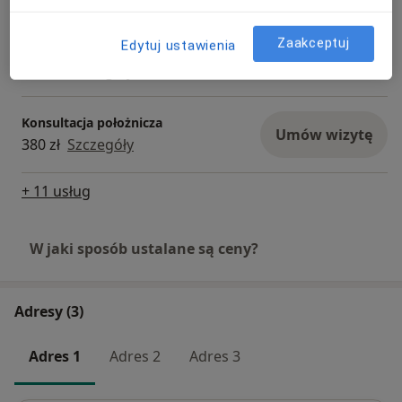
Konsultacja ginekologiczna + USG
Zaakceptuj
Edytuj ustawienia
ginekologiczne + cytologia
Umów wizytę
450 zł
Szczegóły
Konsultacja położnicza
Umów wizytę
380 zł
Szczegóły
+ 11 usług
W jaki sposób ustalane są ceny?
Adresy (3)
Adres 1
Adres 2
Adres 3