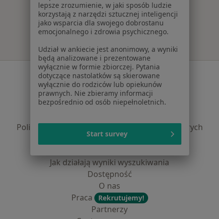
lepsze zrozumienie, w jaki sposób ludzie
Więcej w kategorii: Najpopularniejsze ubezpi
korzystają z narzędzi sztucznej inteligencji
jako wsparcia dla swojego dobrostanu
emocjonalnego i zdrowia psychicznego.
Udział w ankiecie jest anonimowy, a wyniki
będą analizowane i prezentowane
wyłącznie w formie zbiorczej. Pytania
Serwis
dotyczące nastolatków są skierowane
wyłącznie do rodziców lub opiekunów
Regulamin
prawnych. Nie zbieramy informacji
bezpośrednio od osób niepełnoletnich.
Polityka prywatności pacjentów
Polityka prywatności profesjonalistów
Polityka prywatności dla profesjonalistów, których
Start survey
dane pozyskaliśmy samodzielnie
Polityka cookies
Jak działają wyniki wyszukiwania
Dostępność
O nas
Praca
Rekrutujemy!
Partnerzy