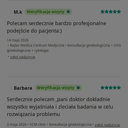
M.k
Weryfikacja wizyty
M
Polecam serdecznie bardzo profesjonalne
podejście do pacjenta:)
14 maja 2026
•
Rajtar-Medica Centrum Medyczne
•
konsultacja ginekologiczna + USG
ginekologiczne + cytologia
w opinii użytkownika M.k
•
zgłoś nadużycie
Barbara
Weryfikacja wizyty
B
Serdecznie polecam ,pani doktor dokładnie
wszystko wyjaśniała i zleciała badania w celu
rozwiązania problemu
w opinii użytkownika
3 maja 2026
•
SCM clinic
•
konsultacja ginekologiczna
•
zgłoś nadużycie