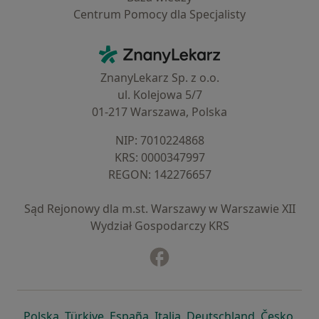
Centrum Pomocy dla Specjalisty
Kontakt
ZnanyLekarz - Strona główna
ZnanyLekarz Sp. z o.o.
ul. Kolejowa 5/7
01-217 Warszawa, Polska
NIP: ⁠7010224868
KRS: ⁠0000347997
REGON: ⁠142276657
Sąd Rejonowy dla m.st. Warszawy w Warszawie XII
Wydział Gospodarczy KRS
Facebook
otwiera się w nowej karcie
otwiera się w nowej karcie
otwiera się w nowej karcie
otwiera się w nowej karcie
otwiera się w nowej karci
otwiera się
otwi
Polska
,
Türkiye
,
España
,
Italia
,
Deutschland
,
Česko
,