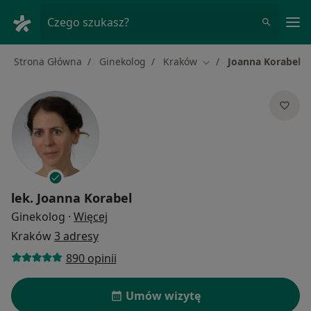
Me
Czego szukasz?
Strona Główna
Ginekolog
Kraków
Joanna Korabel
Zmień miasto
lek.
Joanna Korabel
O specjalizacjach
Ginekolog
·
Więcej
Kraków
3 adresy
890 opinii
Umów wizytę