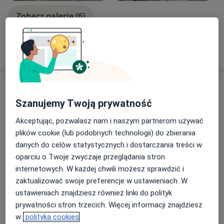
Zobacz galerię (6)
Pokaż więcej
o doświadczeniu
Usługi i ceny
Szanujemy Twoją prywatność
Konsultacja ginekologiczna +
cytologia
Umów wizytę
Akceptując, pozwalasz nam i naszym partnerom używać
350 zł
Szczegóły
plików cookie (lub podobnych technologii) do zbierania
danych do celów statystycznych i dostarczania treści w
Konsultacja ginekologiczna
oparciu o Twoje zwyczaje przeglądania stron
Umów wizytę
Od 300 zł
Szczegóły
internetowych. W każdej chwili możesz sprawdzić i
zaktualizować swoje preferencje w ustawieniach. W
ustawieniach znajdziesz również linki do polityk
Konsultacja ginekologiczna + USG
ginekologiczne
prywatności stron trzecich. Więcej informacji znajdziesz
Umów wizytę
400 zł
Szczegóły
w
polityka cookies