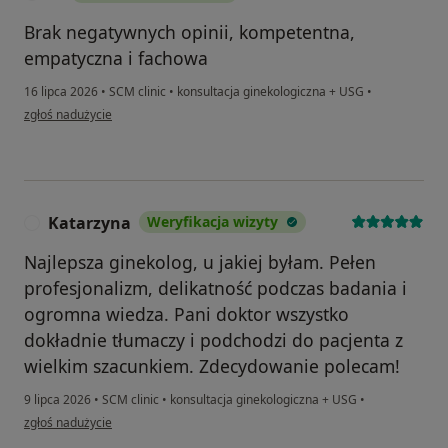
Brak negatywnych opinii, kompetentna,
empatyczna i fachowa
16 lipca 2026
•
SCM clinic
•
konsultacja ginekologiczna + USG
•
w opinii użytkownika IZ
zgłoś nadużycie
Katarzyna
Weryfikacja wizyty
K
Najlepsza ginekolog, u jakiej byłam. Pełen
profesjonalizm, delikatność podczas badania i
ogromna wiedza. Pani doktor wszystko
dokładnie tłumaczy i podchodzi do pacjenta z
wielkim szacunkiem. Zdecydowanie polecam!
9 lipca 2026
•
SCM clinic
•
konsultacja ginekologiczna + USG
•
w opinii użytkownika Katarzyna
zgłoś nadużycie