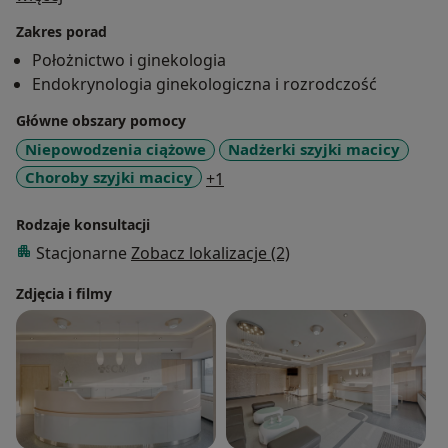
oddziale Patologii Ciąży, gdzie sprawuje opiekę nad
Zakres porad
Pacjentkami z ciążą powikłaną chorobami matki i
Położnictwo i ginekologia
płodu.
Endokrynologia ginekologiczna i rozrodczość
W latach 2005-2008 pracowała na Oddziale
Główne obszary pomocy
Endokrynologii Ginekologicznej gdzie zdobywała
Niepowodzenia ciążowe
Nadżerki szyjki macicy
wiedzę i doświadczenie w diagnostyce i leczeniu
a11y_sr_more_diseases
Choroby szyjki macicy
+1
zaburzeń hormonalnych i niepłodności.
Rodzaje konsultacji
Obszarem jej zainteresowań jest szczególnie opieka
Stacjonarne
Zobacz lokalizacje (2)
nad kobieta ciężarną oraz diagnostyka i leczenie
zaburzeń hormonalnych.
Zdjęcia i filmy