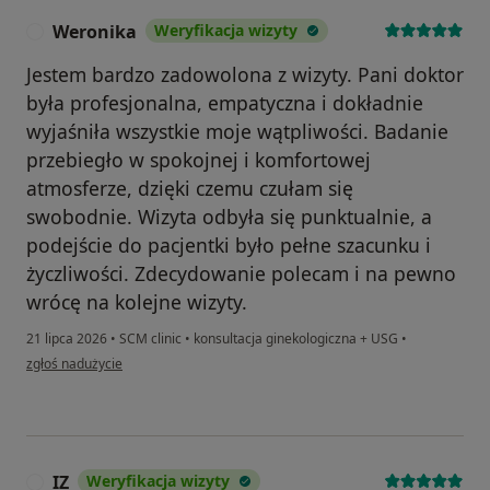
Weronika
Weryfikacja wizyty
W
Jestem bardzo zadowolona z wizyty. Pani doktor
była profesjonalna, empatyczna i dokładnie
wyjaśniła wszystkie moje wątpliwości. Badanie
przebiegło w spokojnej i komfortowej
atmosferze, dzięki czemu czułam się
swobodnie. Wizyta odbyła się punktualnie, a
podejście do pacjentki było pełne szacunku i
życzliwości. Zdecydowanie polecam i na pewno
wrócę na kolejne wizyty.
21 lipca 2026
•
SCM clinic
•
konsultacja ginekologiczna + USG
•
w opinii użytkownika Weronika
zgłoś nadużycie
IZ
Weryfikacja wizyty
I