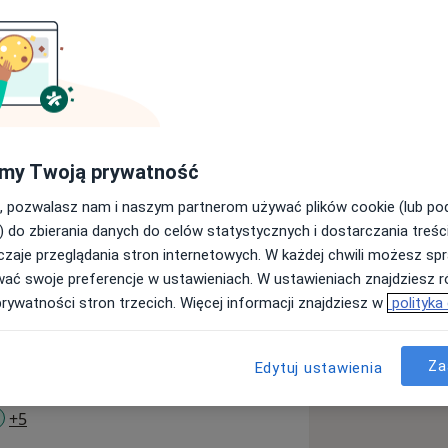
cjalistka z wieloletnim doświadczeniem
apewnienie pacjentom opieki na
my Twoją prywatność
dejście do każdego przypadku. Jest
, pozwalasz nam i naszym partnerom używać plików cookie (lub p
spółpracowników za swoje empatyczne
) do zbierania danych do celów statystycznych i dostarczania treśc
yzję w diagnostyce.
zaje przeglądania stron internetowych. W każdej chwili możesz spr
wać swoje preferencje w ustawieniach. W ustawieniach znajdziesz ró
prywatności stron trzecich. Więcej informacji znajdziesz w
polityka
Za
Edytuj ustawienia
ne
Zapalenie zatok
a11y_sr_more_diseases
+5