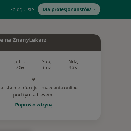
Zaloguj się
Dla profesjonalistów
e na ZnanyLekarz
Jutro
Sob,
Ndz,
Pon,
Wt,
7 Sie
8 Sie
9 Sie
10 Sie
11 Si
jalista nie oferuje umawiania online
pod tym adresem.
Poproś o wizytę