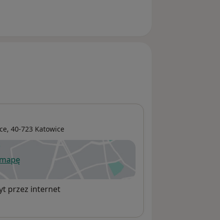
ce,
40-723
Katowice
 mapę
wiera się w nowej karcie
t przez internet