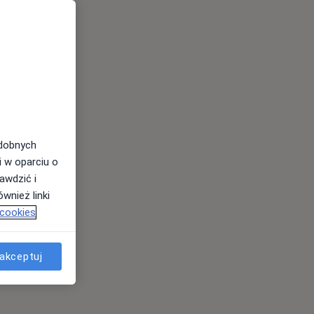
odobnych
i w oparciu o
awdzić i
wnież linki
 cookies
akceptuj