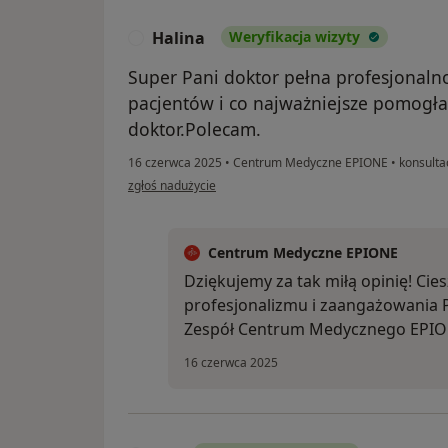
Halina
Weryfikacja wizyty
H
Super Pani doktor pełna profesjonal
pacjentów i co najważniejsze pomogła
doktor.Polecam.
16 czerwca 2025
•
Centrum Medyczne EPIONE
•
konsultac
w opinii użytkownika Halina
zgłoś nadużycie
Centrum Medyczne EPIONE
Dziękujemy za tak miłą opinię! Cie
profesjonalizmu i zaangażowania P
Zespół Centrum Medycznego EPI
16 czerwca 2025