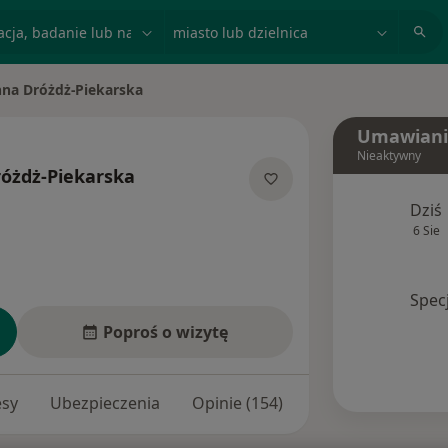
acja, badanie lub nazwisko
miasto lub dzielnica
nna Dróżdż-Piekarska
asto
Umawiani
Nieaktywny
óżdż-Piekarska
cjalizacjach
Dziś
6 Sie
Spec
Poproś o wizytę
esy
Ubezpieczenia
Opinie (154)