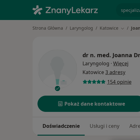
specjaliz
Strona Główna
Laryngolog
Katowice
Joa
Zmień mi
dr n. med.
Joanna Dr
O spe
Laryngolog
·
Więcej
Katowice
3 adresy
154 opinie
Pokaż dane kontaktowe
Doświadczenie
Usługi i ceny
Adr