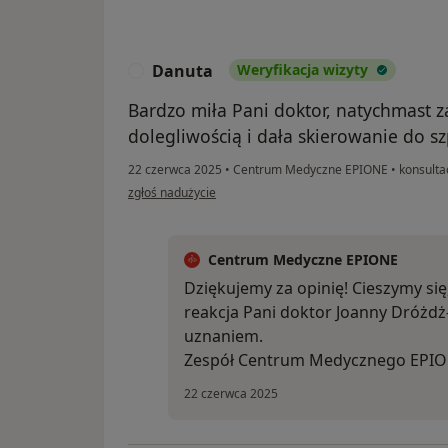
Danuta
Weryfikacja wizyty
D
Bardzo miła Pani doktor, natychmast z
dolegliwością i dała skierowanie do sz
22 czerwca 2025
•
Centrum Medyczne EPIONE
•
konsultac
w opinii użytkownika Danuta
zgłoś nadużycie
Centrum Medyczne EPIONE
Dziękujemy za opinię! Cieszymy si
reakcja Pani doktor Joanny Dróżdż-
uznaniem.
Zespół Centrum Medycznego EPI
22 czerwca 2025