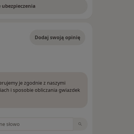
e ubezpieczenia
Dodaj swoją opinię
rujemy je zgodnie z naszymi
iach i sposobie obliczania gwiazdek
ięcej o opiniach
niach