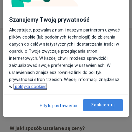
Pokaż więcej
o doświadczeniu
Szanujemy Twoją prywatność
Akceptując, pozwalasz nam i naszym partnerom używać
plików cookie (lub podobnych technologii) do zbierania
Usługi i ceny
danych do celów statystycznych i dostarczania treści w
Konsultacja pulmonologiczna
oparciu o Twoje zwyczaje przeglądania stron
Umów wizytę
250 zł
Szczegóły
internetowych. W każdej chwili możesz sprawdzić i
zaktualizować swoje preferencje w ustawieniach. W
ustawieniach znajdziesz również linki do polityk
Konsultacja pulmonologiczna + spirometria
prywatności stron trzecich. Więcej informacji znajdziesz
330 zł
Szczegóły
w
polityka cookies
Konsultacja pulmonologiczna + USG
250 zł
Szczegóły
Zaakceptuj
Edytuj ustawienia
W jaki sposób ustalane są ceny?