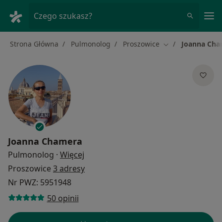
Me
Czego szukasz?
Strona Główna
Pulmonolog
Proszowice
Joanna Cha
Zmień miasto
Joanna Chamera
O specjalizacjach
Pulmonolog
·
Więcej
Proszowice
3 adresy
Nr PWZ: 5951948
50 opinii