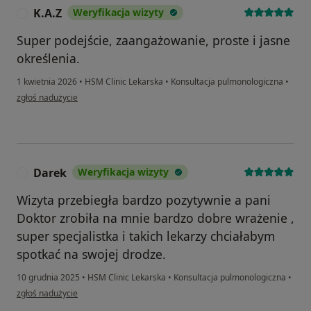
K.A.Z
Weryfikacja wizyty
K
Super podejście, zaangażowanie, proste i jasne
określenia.
1 kwietnia 2026
•
HSM Clinic Lekarska
•
Konsultacja pulmonologiczna
•
w opinii użytkownika K.A.Z
zgłoś nadużycie
Darek
Weryfikacja wizyty
D
Wizyta przebiegła bardzo pozytywnie a pani
Doktor zrobiła na mnie bardzo dobre wrażenie ,
super specjalistka i takich lekarzy chciałabym
spotkać na swojej drodze.
10 grudnia 2025
•
HSM Clinic Lekarska
•
Konsultacja pulmonologiczna
•
w opinii użytkownika Darek
zgłoś nadużycie