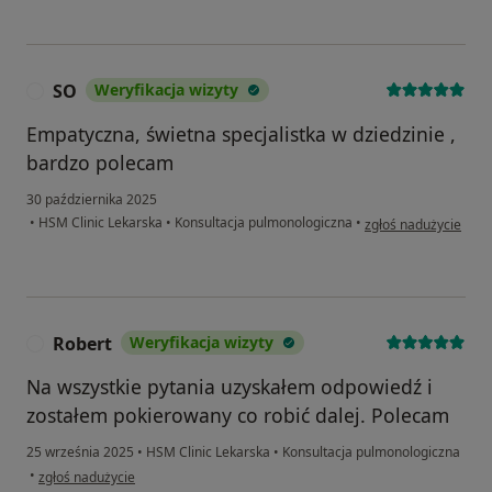
SO
Weryfikacja wizyty
S
Empatyczna, świetna specjalistka w dziedzinie ,
bardzo polecam
30 października 2025
w opinii użytkownika
•
HSM Clinic Lekarska
•
Konsultacja pulmonologiczna
•
zgłoś nadużycie
Robert
Weryfikacja wizyty
R
Na wszystkie pytania uzyskałem odpowiedź i
zostałem pokierowany co robić dalej. Polecam
25 września 2025
•
HSM Clinic Lekarska
•
Konsultacja pulmonologiczna
w opinii użytkownika Robert
•
zgłoś nadużycie