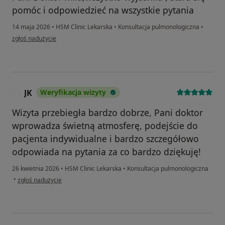
pomóc i odpowiedzieć na wszystkie pytania
14 maja 2026
•
HSM Clinic Lekarska
•
Konsultacja pulmonologiczna
•
w opinii użytkownika Magdalena
zgłoś nadużycie
JK
Weryfikacja wizyty
J
Wizyta przebiegła bardzo dobrze, Pani doktor
wprowadza świetną atmosferę, podejście do
pacjenta indywidualne i bardzo szczegółowo
odpowiada na pytania za co bardzo dziękuję!
26 kwietnia 2026
•
HSM Clinic Lekarska
•
Konsultacja pulmonologiczna
w opinii użytkownika JK
•
zgłoś nadużycie