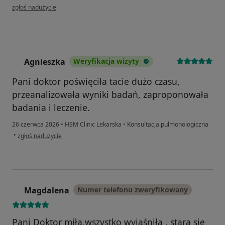
w opinii użytkownika Krzysztof
zgłoś nadużycie
Agnieszka
Weryfikacja wizyty
A
Pani doktor poświęciła tacie dużo czasu,
przeanalizowała wyniki badań, zaproponowała
badania i leczenie.
26 czerwca 2026
•
HSM Clinic Lekarska
•
Konsultacja pulmonologiczna
w opinii użytkownika Agnieszka
•
zgłoś nadużycie
Magdalena
Numer telefonu zweryfikowany
M
Pani Doktor miła,wszystko wyjaśniła , stara się