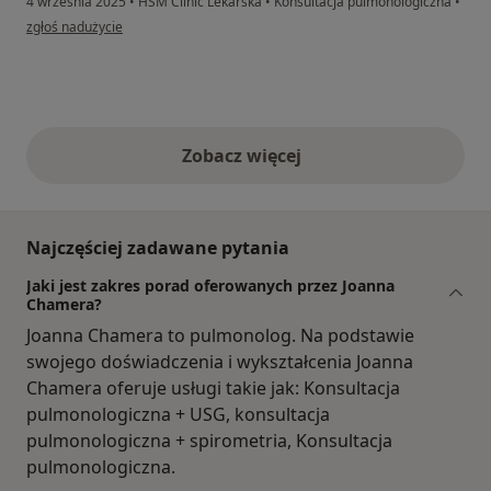
4 września 2025
•
HSM Clinic Lekarska
•
Konsultacja pulmonologiczna
•
w opinii użytkownika KINGA
zgłoś nadużycie
Zobacz więcej
opinie powyżej
Najczęściej zadawane pytania
Jaki jest zakres porad oferowanych przez Joanna
Chamera?
Joanna Chamera to pulmonolog. Na podstawie
swojego doświadczenia i wykształcenia Joanna
Chamera oferuje usługi takie jak: Konsultacja
pulmonologiczna + USG, konsultacja
pulmonologiczna + spirometria, Konsultacja
pulmonologiczna.