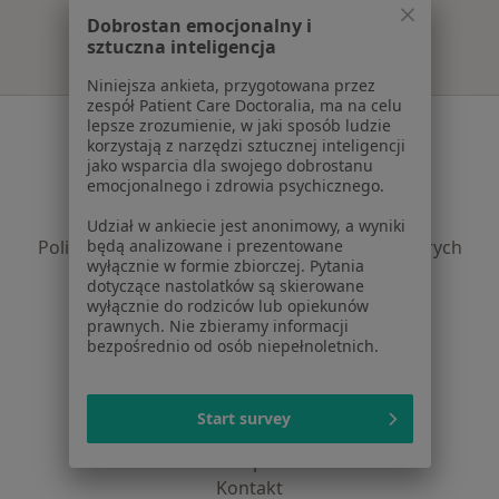
Dobrostan emocjonalny i
sztuczna inteligencja
Niniejsza ankieta, przygotowana przez
zespół Patient Care Doctoralia, ma na celu
Serwis
lepsze zrozumienie, w jaki sposób ludzie
korzystają z narzędzi sztucznej inteligencji
jako wsparcia dla swojego dobrostanu
Regulamin
emocjonalnego i zdrowia psychicznego.
Polityka prywatności pacjentów
Polityka prywatności profesjonalistów
Udział w ankiecie jest anonimowy, a wyniki
Polityka prywatności dla profesjonalistów, których
będą analizowane i prezentowane
wyłącznie w formie zbiorczej. Pytania
dane pozyskaliśmy samodzielnie
dotyczące nastolatków są skierowane
Polityka cookies
wyłącznie do rodziców lub opiekunów
prawnych. Nie zbieramy informacji
Jak działają wyniki wyszukiwania
bezpośrednio od osób niepełnoletnich.
Dostępność
O nas
Praca
Rekrutujemy!
Start survey
Partnerzy
Centrum prasowe
Kontakt