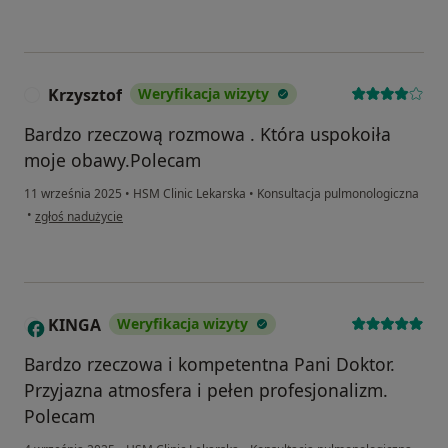
Krzysztof
Weryfikacja wizyty
K
Bardzo rzeczową rozmowa . Która uspokoiła
moje obawy.Polecam
11 września 2025
•
HSM Clinic Lekarska
•
Konsultacja pulmonologiczna
w opinii użytkownika Krzysztof
•
zgłoś nadużycie
KINGA
Weryfikacja wizyty
K
Bardzo rzeczowa i kompetentna Pani Doktor.
Przyjazna atmosfera i pełen profesjonalizm.
Polecam