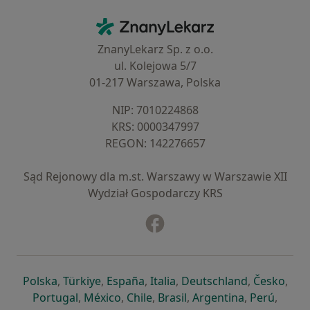
Kontakt
ZnanyLekarz - Strona główna
ZnanyLekarz Sp. z o.o.
ul. Kolejowa 5/7
01-217 Warszawa, Polska
NIP: ⁠7010224868
KRS: ⁠0000347997
REGON: ⁠142276657
Sąd Rejonowy dla m.st. Warszawy w Warszawie XII
Wydział Gospodarczy KRS
Facebook
otwiera się w nowej karcie
otwiera się w nowej karcie
otwiera się w nowej karcie
otwiera się w nowej karcie
otwiera się w nowej karci
otwiera się
otwi
Polska
,
Türkiye
,
España
,
Italia
,
Deutschland
,
Česko
,
otwiera się w nowej karcie
otwiera się w nowej karcie
otwiera się w nowej karcie
otwiera się w nowej kar
otwiera się 
otwier
Portugal
,
México
,
Chile
,
Brasil
,
Argentina
,
Perú
,