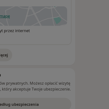
 mapę
wiera się w nowej karcie
t przez internet
ęcej
adresie
h
ntów prywatnych. Możesz opłacić wizytę
ę, który akceptuje Twoje ubezpieczenie.
według ubezpieczenia