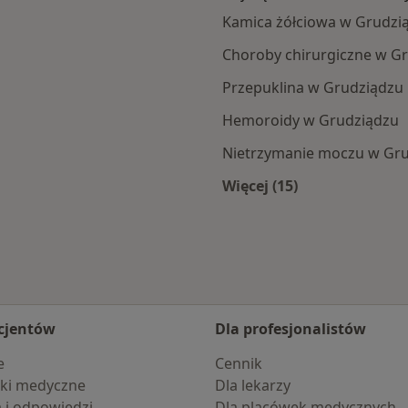
Kamica żółciowa w Grudzi
Choroby chirurgiczne w G
Przepuklina w Grudziądzu
Hemoroidy w Grudziądzu
Nietrzymanie moczu w Gr
Więcej (15)
iądza
Więcej w kategorii: 
cjentów
Dla profesjonalistów
e
Cennik
ki medyczne
Dla lekarzy
a i odpowiedzi
Dla placówek medycznych