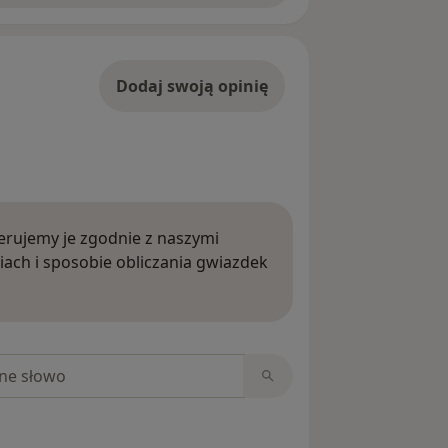
Dodaj swoją opinię
rujemy je zgodnie z naszymi
iach i sposobie obliczania gwiazdek
ięcej o opiniach
niach