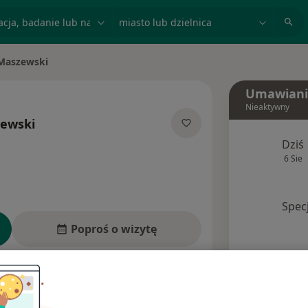
acja, badanie lub nazwisko
miasto lub dzielnica
 Maszewski
to
Umawiani
Nieaktywny
zewski
lizacjach
Dziś
6 Sie
Spec
Poproś o wizytę
esy
Ubezpieczenia
Opinie (2)