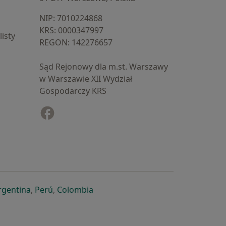
NIP: ⁠7010224868
KRS: ⁠0000347997
isty
REGON: ⁠142276657
Sąd Rejonowy dla m.st. Warszawy
w Warszawie XII Wydział
Gospodarczy KRS
Facebook
otwiera się w nowej karcie
cie
owej karcie
ię w nowej karcie
iera się w nowej karcie
otwiera się w nowej karcie
otwiera się w nowej karcie
otwiera się w nowej karcie
rgentina
,
Perú
,
Colombia