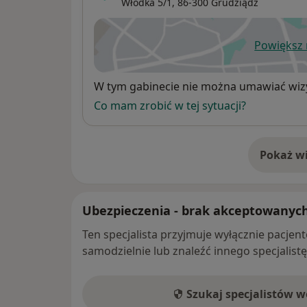
Włodka 5/1,
86-300
Grudziądz
Powiększ
ot
Dostępność
W tym gabinecie nie można umawiać wizy
Co mam zrobić w tej sytuacji?
Pokaż wi
o 
Ubezpieczenia - brak akceptowanyc
Ten specjalista przyjmuje wyłącznie pacje
samodzielnie lub znaleźć innego specjalist
Szukaj specjalistów 