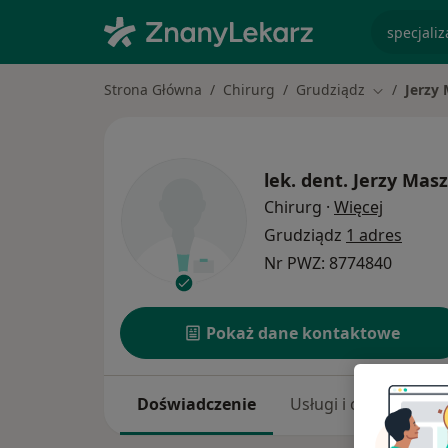
specjaliz
Strona Główna
Chirurg
Grudziądz
Jerzy
Zmień mias
lek. dent.
Jerzy Mas
O specja
Chirurg
·
Więcej
Grudziądz
1 adres
Nr PWZ: 8774840
Pokaż dane kontaktowe
Doświadczenie
Usługi i ceny
Adr