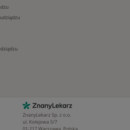
ądzu
rudziądzu
udziądzu
Najczęście leczone choroby
Kontakt
ZnanyLekarz - Strona główna
ZnanyLekarz Sp. z o.o.
ul. Kolejowa 5/7
01-217 Warszawa, Polska