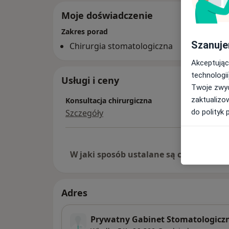
Moje doświadczenie
Zakres porad
Szanuje
Chirurgia stomatologiczna
Akceptując
technologii
Usługi i ceny
Twoje zwyc
zaktualizo
Konsultacja chirurgiczna
do polityk 
Szczegóły
W jaki sposób ustalane są ceny?
Adres
Prywatny Gabinet Stomatologiczn