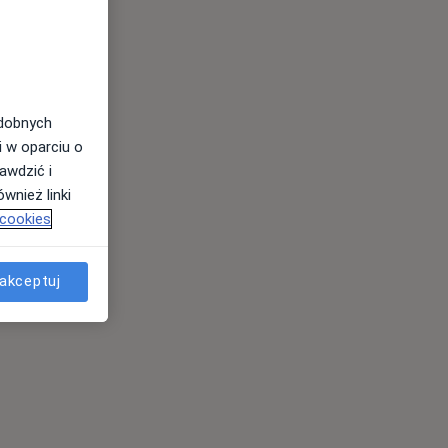
odobnych
i w oparciu o
awdzić i
wnież linki
 cookies
akceptuj