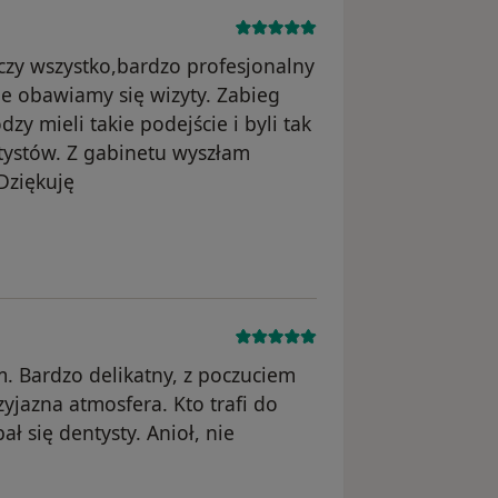
czy wszystko,bardzo profesjonalny
ie obawiamy się wizyty. Zabieg
y mieli takie podejście i byli tak
ntystów. Z gabinetu wyszłam
Dziękuję
unięte
m. Bardzo delikatny, z poczuciem
yjazna atmosfera. Kto trafi do
ał się dentysty. Anioł, nie
ało usunięte