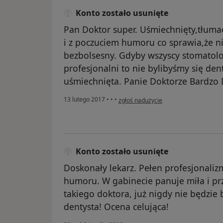
Konto zostało usunięte
Pan Doktor super. Uśmiechnięty,tłuma
i z poczuciem humoru co sprawia,że n
bezbolsesny. Gdyby wszyscy stomatolodz
profesjonalni to nie bylibyśmy się de
uśmiechnięta. Panie Doktorze Bardzo 
w opinii użytkownika Konto zostało us
13 lutego 2017
•
•
•
zgłoś nadużycie
Konto zostało usunięte
Doskonały lekarz. Pełen profesjonaliz
humoru. W gabinecie panuje miła i prz
takiego doktora, już nigdy nie będzie b
dentysta! Ocena celująca!
w opinii użytkownika Konto zost