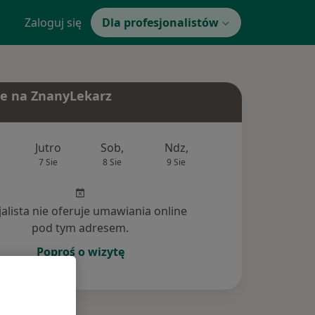
Zaloguj się
Dla profesjonalistów
e na ZnanyLekarz
Jutro
Sob,
Ndz,
Pon,
Wt,
7 Sie
8 Sie
9 Sie
10 Sie
11 Si
jalista nie oferuje umawiania online
pod tym adresem.
Poproś o wizytę