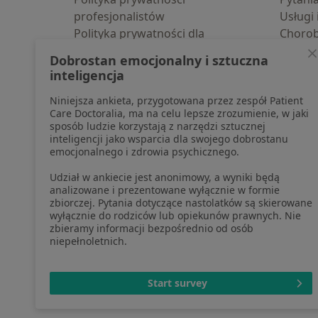
profesjonalistów
Usługi 
Polityka prywatności dla
Choro
profesjonalistów, których dane
Pomoc
Dobrostan emocjonalny i sztuczna
pozyskaliśmy samodzielnie
Aplika
inteligencja
Polityka cookies
Blog d
Niniejsza ankieta, przygotowana przez zespół Patient
Jak działają wyniki wyszukiwania
Care Doctoralia, ma na celu lepsze zrozumienie, w jaki
Dostępność
sposób ludzie korzystają z narzędzi sztucznej
O nas
inteligencji jako wsparcia dla swojego dobrostanu
emocjonalnego i zdrowia psychicznego.
Praca
Rekrutujemy!
Partnerzy
Udział w ankiecie jest anonimowy, a wyniki będą
Centrum prasowe
analizowane i prezentowane wyłącznie w formie
zbiorczej. Pytania dotyczące nastolatków są skierowane
Kontakt
wyłącznie do rodziców lub opiekunów prawnych. Nie
zbieramy informacji bezpośrednio od osób
niepełnoletnich.
otwiera się w now
otwiera s
o
Polska
,
Türkiye
,
España
,
Start survey