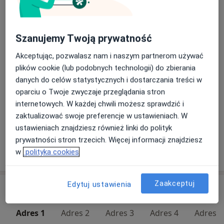
Konsultacja internistyczna
Od 250 zł
Szczegóły
Szanujemy Twoją prywatność
Akceptując, pozwalasz nam i naszym partnerom używać
Konsultacja reumatologiczna (kolejna wizyta)
plików cookie (lub podobnych technologii) do zbierania
280 zł
Szczegóły
danych do celów statystycznych i dostarczania treści w
oparciu o Twoje zwyczaje przeglądania stron
Konsultacja reumatologiczna (pierwsza wizyta)
internetowych. W każdej chwili możesz sprawdzić i
280 zł
Szczegóły
zaktualizować swoje preferencje w ustawieniach. W
ustawieniach znajdziesz również linki do polityk
prywatności stron trzecich. Więcej informacji znajdziesz
w
polityka cookies
W jaki sposób ustalane są ceny?
Zaakceptuj
Edytuj ustawienia
Adresy (5)
Adres 1
Adres 2
Adres 3
Adres 4
Adres 5