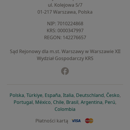
ul. Kolejowa 5/7
01-217 Warszawa, Polska
NIP: ⁠7010224868
KRS: ⁠0000347997
REGON: ⁠142276657
Sąd Rejonowy dla m.st. Warszawy w Warszawie XII
Wydział Gospodarczy KRS
Facebook
otwiera się w nowej karcie
otwiera się w nowej karcie
otwiera się w nowej karcie
otwiera się w nowej karcie
otwiera się w nowej karci
otwiera się
otwi
Polska
,
Türkiye
,
España
,
Italia
,
Deutschland
,
Česko
,
otwiera się w nowej karcie
otwiera się w nowej karcie
otwiera się w nowej karcie
otwiera się w nowej kar
otwiera się 
otwier
Portugal
,
México
,
Chile
,
Brasil
,
Argentina
,
Perú
,
otwiera się w nowej karc
Colombia
Płatności kartą