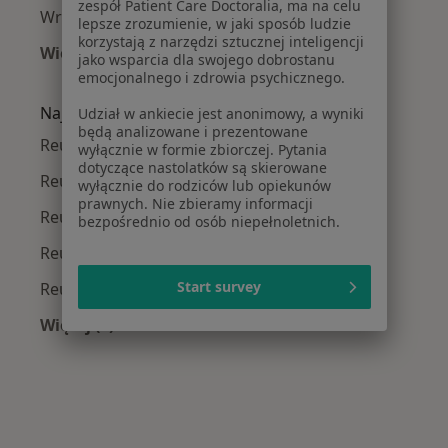
zespół Patient Care Doctoralia, ma na celu
Wrocławiu
lepsze zrozumienie, w jaki sposób ludzie
korzystają z narzędzi sztucznej inteligencji
Więcej (15)
jako wsparcia dla swojego dobrostanu
Więcej w kategorii: Najczęście leczone chorob
emocjonalnego i zdrowia psychicznego.
Najpopularniejsze ubezpieczenia
Udział w ankiecie jest anonimowy, a wyniki
będą analizowane i prezentowane
Reumatolodzy z Allianz w Wrocławiu
wyłącznie w formie zbiorczej. Pytania
dotyczące nastolatków są skierowane
Reumatolodzy z NFZ w Wrocławiu
wyłącznie do rodziców lub opiekunów
prawnych. Nie zbieramy informacji
Reumatolodzy z Medicover w Wrocławiu
bezpośrednio od osób niepełnoletnich.
Reumatolodzy z POLMED w Wrocławiu
Start survey
Reumatolodzy z LUX MED w Wrocławiu
Więcej (1)
Więcej w kategorii: Najpopularniejsze ubezpie