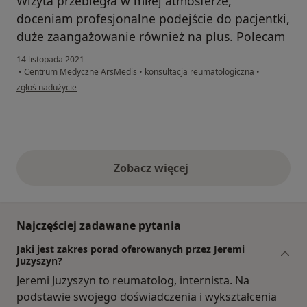
Wizyta przebiegła w miłej atmosferze,
doceniam profesjonalne podejście do pacjentki,
duże zaangażowanie również na plus. Polecam
14 listopada 2021
•
Centrum Medyczne ArsMedis
•
konsultacja reumatologiczna
•
w opinii użytkownika Agata
zgłoś nadużycie
Zobacz więcej
opinie powyżej
Najczęściej zadawane pytania
Jaki jest zakres porad oferowanych przez Jeremi
Juzyszyn?
Jeremi Juzyszyn to reumatolog, internista. Na
podstawie swojego doświadczenia i wykształcenia