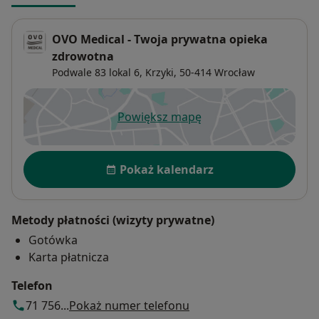
OVO Medical - Twoja prywatna opieka
zdrowotna
Podwale 83 lokal 6,
Krzyki
, 50-414
Wrocław
Powiększ mapę
otwiera się w nowej karcie
Dostępność
Pokaż kalendarz
Metody płatności (wizyty prywatne)
Gotówka
Karta płatnicza
Telefon
71 756...
Pokaż numer telefonu