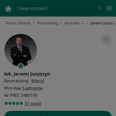
Me
Czego szukasz?
Strona Główna
Reumatolog
Wrocław
Jeremi Juzysz
Zmień miasto
lek.
Jeremi Juzyszyn
O specjalizacjach
Reumatolog
·
Więcej
Wrocław
5 adresów
Nr PWZ: 2480199
37 opinii