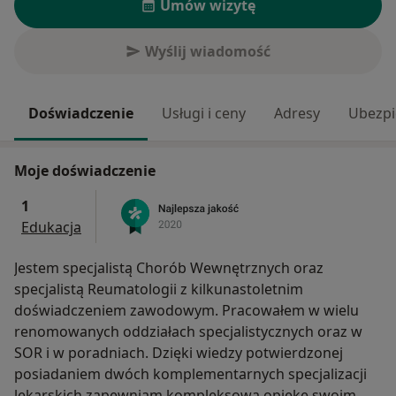
Umów wizytę
Wyślij wiadomość
Doświadczenie
Usługi i ceny
Adresy
Ubezpi
Moje doświadczenie
1
Edukacja
Jestem specjalistą Chorób Wewnętrznych oraz
specjalistą Reumatologii z kilkunastoletnim
doświadczeniem zawodowym. Pracowałem w wielu
renomowanych oddziałach specjalistycznych oraz w
SOR i w poradniach. Dzięki wiedzy potwierdzonej
posiadaniem dwóch komplementarnych specjalizacji
lekarskich zapewniam kompleksową opiekę swoim