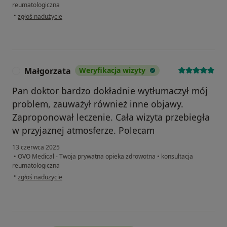
reumatologiczna
w opinii użytkownika Agata
•
zgłoś nadużycie
Małgorzata
Weryfikacja wizyty
M
Pan doktor bardzo dokładnie wytłumaczył mój
problem, zauważył również inne objawy.
Zaproponował leczenie. Cała wizyta przebiegła
w przyjaznej atmosferze. Polecam
13 czerwca 2025
•
OVO Medical - Twoja prywatna opieka zdrowotna
•
konsultacja
reumatologiczna
w opinii użytkownika Małgorzata
•
zgłoś nadużycie