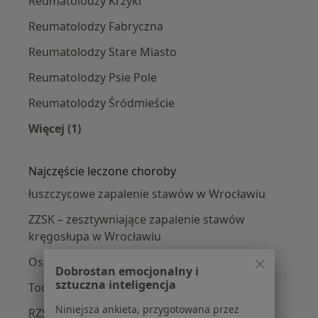
Reumatolodzy Krzyki
Reumatolodzy Fabryczna
Reumatolodzy Stare Miasto
Reumatolodzy Psie Pole
Reumatolodzy Śródmieście
Więcej (1)
Więcej w kategorii: Reumatolodzy w pobliżu
Najczęście leczone choroby
łuszczycowe zapalenie stawów w Wrocławiu
ZZSK – zesztywniające zapalenie stawów
kręgosłupa w Wrocławiu
Osteoporoza w Wrocławiu
Dobrostan emocjonalny i
sztuczna inteligencja
Toczeń rumieniowaty układowy w Wrocławiu
Niniejsza ankieta, przygotowana przez
RZS – reumatoidalne zapalenie stawów w