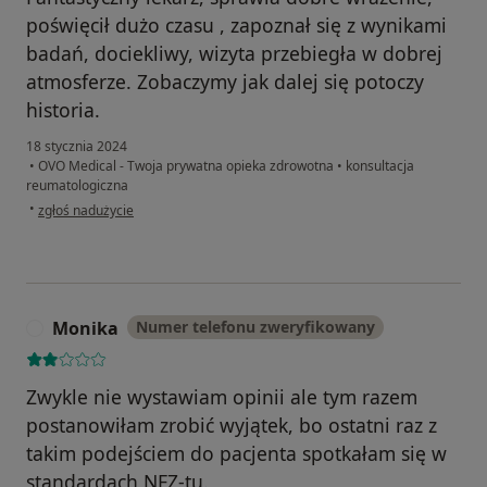
poświęcił dużo czasu , zapoznał się z wynikami
badań, dociekliwy, wizyta przebiegła w dobrej
atmosferze. Zobaczymy jak dalej się potoczy
historia.
18 stycznia 2024
•
OVO Medical - Twoja prywatna opieka zdrowotna
•
konsultacja
reumatologiczna
w opinii użytkownika Barbara
•
zgłoś nadużycie
Monika
Numer telefonu zweryfikowany
M
Zwykle nie wystawiam opinii ale tym razem
postanowiłam zrobić wyjątek, bo ostatni raz z
takim podejściem do pacjenta spotkałam się w
standardach NFZ-tu.