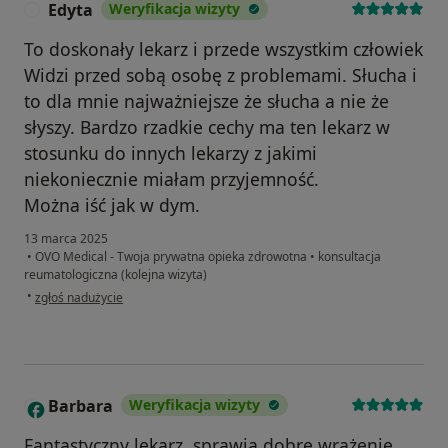
Edyta
Weryfikacja wizyty
E
To doskonały lekarz i przede wszystkim człowiek
Widzi przed sobą osobę z problemami. Słucha i
to dla mnie najważniejsze że słucha a nie że
słyszy. Bardzo rzadkie cechy ma ten lekarz w
stosunku do innych lekarzy z jakimi
niekoniecznie miałam przyjemność.
Można iść jak w dym.
13 marca 2025
•
OVO Medical - Twoja prywatna opieka zdrowotna
•
konsultacja
reumatologiczna (kolejna wizyta)
w opinii użytkownika Edyta
•
zgłoś nadużycie
Barbara
Weryfikacja wizyty
B
Fantastyczny lekarz, sprawia dobre wrażenie,