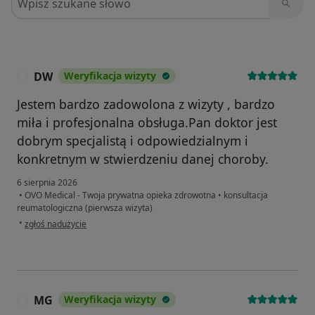
DW
Weryfikacja wizyty
D
Jestem bardzo zadowolona z wizyty , bardzo
miła i profesjonalna obsługa.Pan doktor jest
dobrym specjalistą i odpowiedzialnym i
konkretnym w stwierdzeniu danej choroby.
6 sierpnia 2026
•
OVO Medical - Twoja prywatna opieka zdrowotna
•
konsultacja
reumatologiczna (pierwsza wizyta)
w opinii użytkownika DW
•
zgłoś nadużycie
MG
Weryfikacja wizyty
M