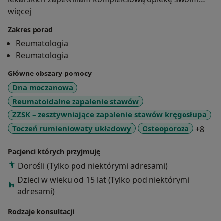
O mnie
pacjentom.
więcej
Jestem otwarty na dialog, cenię holistyczne podejście
Zakres porad
do leczenia.
Reumatologia
Reumatologia
Główne obszary pomocy
Dna moczanowa
Reumatoidalne zapalenie stawów
ZZSK – zesztywniające zapalenie stawów kręgosłupa
a11y
Toczeń rumieniowaty układowy
Osteoporoza
+8
Pacjenci których przyjmuję
Dorośli (Tylko pod niektórymi adresami)
Dzieci w wieku od 15 lat (Tylko pod niektórymi
adresami)
Rodzaje konsultacji