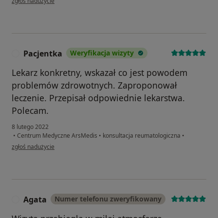
zgłoś nadużycie
Pacjentka
Weryfikacja wizyty
P
Lekarz konkretny, wskazał co jest powodem
problemów zdrowotnych. Zaproponował
leczenie. Przepisał odpowiednie lekarstwa.
Polecam.
8 lutego 2022
•
Centrum Medyczne ArsMedis
•
konsultacja reumatologiczna
•
w opinii użytkownika Pacjentka
zgłoś nadużycie
Agata
Numer telefonu zweryfikowany
A