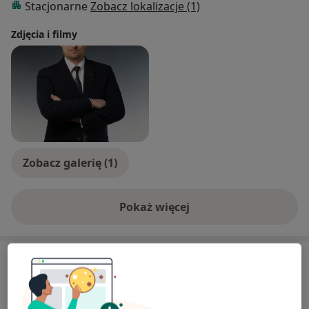
Stacjonarne
Zobacz lokalizacje (1)
Zdjęcia i filmy
Zobacz galerię (1)
Pokaż więcej
o doświadczeniu
Usługi i ceny
Konsultacja reumatologiczna
Od 250 zł
Szczegóły