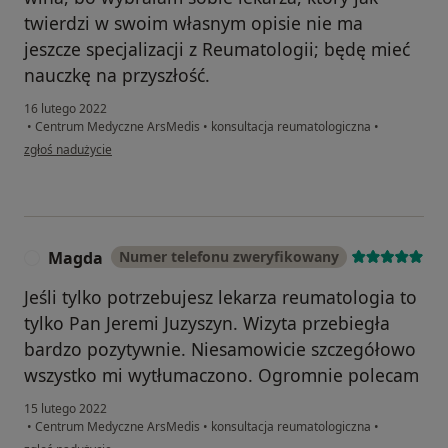
twierdzi w swoim własnym opisie nie ma
jeszcze specjalizacji z Reumatologii; będę mieć
nauczkę na przyszłość.
16 lutego 2022
•
Centrum Medyczne ArsMedis
•
konsultacja reumatologiczna
•
w opinii użytkownika Monika
zgłoś nadużycie
Magda
Numer telefonu zweryfikowany
M
Jeśli tylko potrzebujesz lekarza reumatologia to
tylko Pan Jeremi Juzyszyn. Wizyta przebiegła
bardzo pozytywnie. Niesamowicie szczegółowo
wszystko mi wytłumaczono. Ogromnie polecam
15 lutego 2022
•
Centrum Medyczne ArsMedis
•
konsultacja reumatologiczna
•
w opinii użytkownika Magda