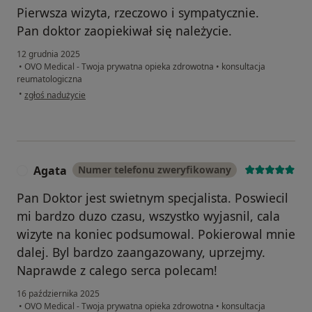
Pierwsza wizyta, rzeczowo i sympatycznie.
Pan doktor zaopiekiwał się należycie.
12 grudnia 2025
•
OVO Medical - Twoja prywatna opieka zdrowotna
•
konsultacja
reumatologiczna
w opinii użytkownika MG
•
zgłoś nadużycie
Agata
Numer telefonu zweryfikowany
A
Pan Doktor jest swietnym specjalista. Poswiecil
mi bardzo duzo czasu, wszystko wyjasnil, cala
wizyte na koniec podsumowal. Pokierowal mnie
dalej. Byl bardzo zaangazowany, uprzejmy.
Naprawde z calego serca polecam!
16 października 2025
•
OVO Medical - Twoja prywatna opieka zdrowotna
•
konsultacja