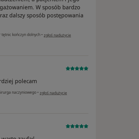
ngażowaniem. W sposób bardzo
oraz dalszy sposób postępowania
w opinii użytkownika Helena
tętnic kończyn dolnych
•
zgłoś nadużycie
rdziej polecam
w opinii użytkownika Sebastian
hirurga naczyniowego
•
zgłoś nadużycie
 warto zaufać