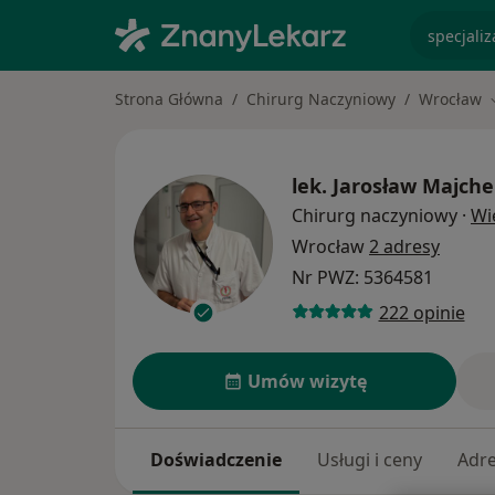
specjaliz
Strona Główna
Chirurg Naczyniowy
Wrocław
lek.
Jarosław Majche
Chirurg naczyniowy
·
Wi
Wrocław
2 adresy
Nr PWZ: 5364581
222 opinie
Umów wizytę
Doświadczenie
Usługi i ceny
Adr