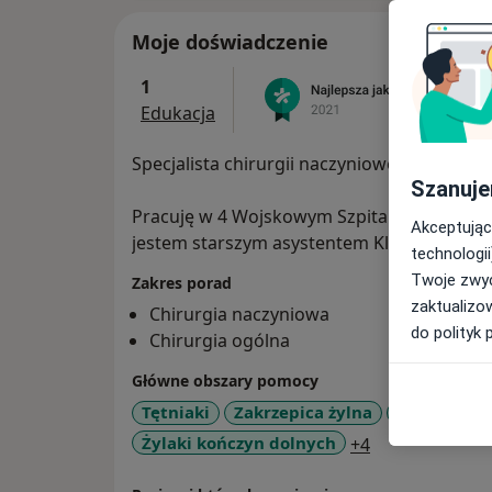
Moje doświadczenie
1
Edukacja
Specjalista chirurgii naczyniowej i ogólnej .
Szanuje
Pracuję w 4 Wojskowym Szpitalu Klinicznym P
Akceptując
jestem starszym asystentem Klinicznego Od
technologii
Twoje zwyc
Zakres porad
zaktualizo
Chirurgia naczyniowa
do polityk 
Chirurgia ogólna
Główne obszary pomocy
Tętniaki
Zakrzepica żylna
Choroba R
a11y_sr_more_
Żylaki kończyn dolnych
+4