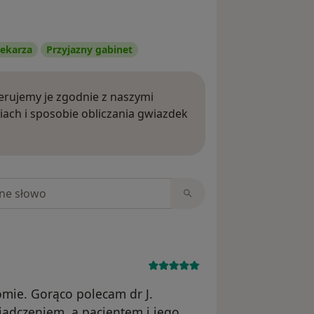
ekarza
Przyjazny gabinet
rujemy je zgodnie z naszymi
iach i sposobie obliczania gwiazdek
ięcej o opiniach
niach
mie. Gorąco polecam dr J.
iadczeniem, a pacjentem i jego