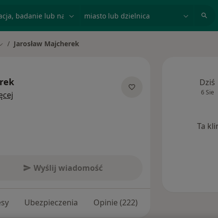
acja, badanie lub nazwisko
miasto lub dzielnica
Jarosław Majcherek
Zmień miasto
rek
Dziś
6 Sie
O specjalizacjach
ęcej
Ta kl
Wyślij wiadomość
esy
Ubezpieczenia
Opinie (222)