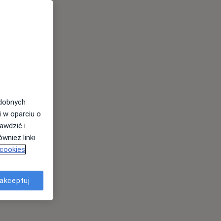
odobnych
i w oparciu o
awdzić i
wnież linki
 cookies
akceptuj