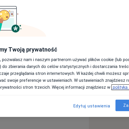
my Twoją prywatność
olikliniką , w Klinice Chirurgicznej,
, pozwalasz nam i naszym partnerom używać plików cookie (lub p
działu Chirurgii Naczyniowej.
) do zbierania danych do celów statystycznych i dostarczania treśc
zaje przeglądania stron internetowych. W każdej chwili możesz spr
wać swoje preferencje w ustawieniach. W ustawieniach znajdziesz ró
prywatności stron trzecich. Więcej informacji znajdziesz w
polityka
Za
Edytuj ustawienia
aynauda
Miażdżyca
diseases