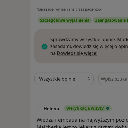
Najczęściej wymieniane przez pacjentów
Szczegółowe wyjaśnienia
Zaangażowanie l
Sprawdzamy wszystkie opinie. Mode
zasadami, dowiedz się więcej o opin
Dowiedz się w
na
Dowiedz się więcej
Szukaj w opi
Helena
Weryfikacja wizyty
H
Wiedza i empatia na najwyższym pozio
Majcherka jest to lekarz z dużym dośw