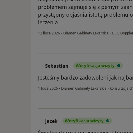
problemem zajmuje się z pełnym zaa
przystępny objaśnia istotę problemu 
leczenia….
12 lipca 2026
•
Diamen Gabinety Lekarskie
•
USG Doppler 
Sebastian
Weryfikacja wizyty
S
Jesteśmy bardzo zadowoleni jak najba
1 lipca 2026
•
Diamen Gabinety Lekarskie
•
konsultacja c
Jacek
Weryfikacja wizyty
J
Świetny chirurg naczyniowec ,któremu