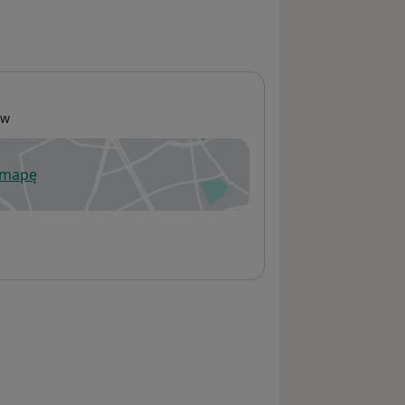
aw
 mapę
wiera się w nowej karcie