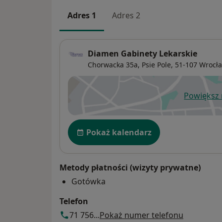
Adres 1
Adres 2
Diamen Gabinety Lekarskie
Chorwacka 35a,
Psie Pole
, 51-107
Wrocł
Powiększ
ot
Dostępność
Pokaż kalendarz
Metody płatności (wizyty prywatne)
Gotówka
Telefon
71 756...
Pokaż numer telefonu