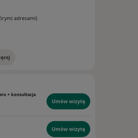
tórymi adresami)
ęcej
doświadczeniu
ru + konsultacja
Umów wizytę
Umów wizytę