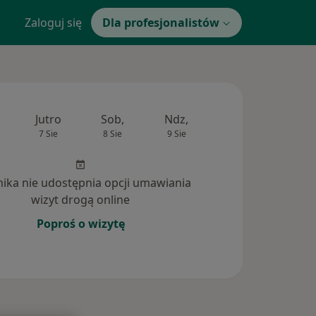
Zaloguj się
Dla profesjonalistów
Jutro
Sob,
Ndz,
Pon,
Wt,
7 Sie
8 Sie
9 Sie
10 Sie
11 Si
inika nie udostępnia opcji umawiania
wizyt drogą online
Poproś o wizytę