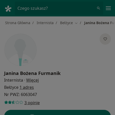
Me
Czego szukasz?
Strona Główna
Internista
Bełżyce
Janina Bożena F
Zmień miasto
Janina Bożena Furmanik
O specjalizacjach
Internista
·
Więcej
Bełżyce
1 adres
Nr PWZ: 6063047
3 opinie