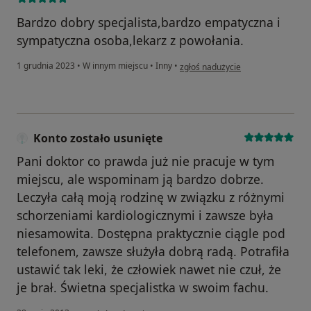
Bardzo dobry specjalista,bardzo empatyczna i
sympatyczna osoba,lekarz z powołania.
w opinii użytkownika Małgorzata
1 grudnia 2023
•
W innym miejscu
•
Inny
•
zgłoś nadużycie
Konto zostało usunięte
Pani doktor co prawda już nie pracuje w tym
miejscu, ale wspominam ją bardzo dobrze.
Leczyła całą moją rodzinę w związku z różnymi
schorzeniami kardiologicznymi i zawsze była
niesamowita. Dostępna praktycznie ciągle pod
telefonem, zawsze służyła dobrą radą. Potrafiła
ustawić tak leki, że człowiek nawet nie czuł, że
je brał. Świetna specjalistka w swoim fachu.
w opinii użytkownika Konto zostało usunięte