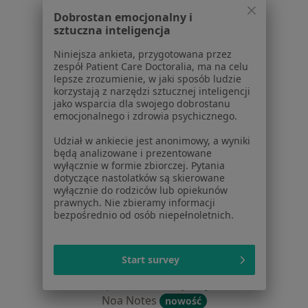
Centrum prasowe
Dobrostan emocjonalny i
sztuczna inteligencja
Kontakt
Niniejsza ankieta, przygotowana przez
Dla pacjentów
zespół Patient Care Doctoralia, ma na celu
lepsze zrozumienie, w jaki sposób ludzie
Lekarze
korzystają z narzędzi sztucznej inteligencji
Placówki medyczne
jako wsparcia dla swojego dobrostanu
Pytania i odpowiedzi
emocjonalnego i zdrowia psychicznego.
Usługi i zabiegi
Udział w ankiecie jest anonimowy, a wyniki
Choroby
będą analizowane i prezentowane
Pomoc
wyłącznie w formie zbiorczej. Pytania
dotyczące nastolatków są skierowane
Aplikacje mobilne
wyłącznie do rodziców lub opiekunów
Blog dla pacjentów
prawnych. Nie zbieramy informacji
bezpośrednio od osób niepełnoletnich.
Dla profesjonalistów
Cennik
Start survey
Dla lekarzy
Dla placówek medycznych
Noa Notes
nowość