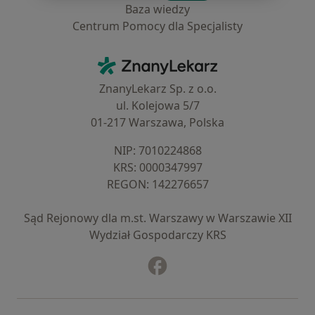
Baza wiedzy
Centrum Pomocy dla Specjalisty
Kontakt
ZnanyLekarz - Strona główna
ZnanyLekarz Sp. z o.o.
ul. Kolejowa 5/7
01-217 Warszawa, Polska
NIP: ⁠7010224868
KRS: ⁠0000347997
REGON: ⁠142276657
Sąd Rejonowy dla m.st. Warszawy w Warszawie XII
Wydział Gospodarczy KRS
Facebook
otwiera się w nowej karcie