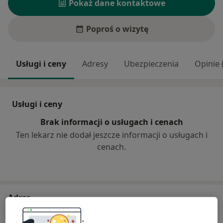
Pokaż dane kontaktowe
Poproś o wizytę
Usługi i ceny
Adresy
Ubezpieczenia
Opinie 
Usługi i ceny
Brak informacji o usługach i cenach
Ten lekarz nie dodał jeszcze informacji o usługach i
cenach.
Adres