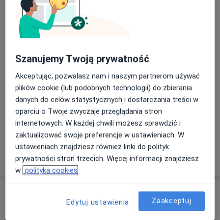
Szpital Powiatowy im. Dr Wojciecha Oczki
Samodzielny Publiczny Zakład Opieki
Zdrowotnej w Bełżycach
Lubelska 90,
24-200
Bełżyce
Szanujemy Twoją prywatność
Powiększ mapę
otwiera się w nowej karcie
Akceptując, pozwalasz nam i naszym partnerom używać
plików cookie (lub podobnych technologii) do zbierania
Dostępność
W tym gabinecie nie można umawiać wizyt przez
danych do celów statystycznych i dostarczania treści w
internet
oparciu o Twoje zwyczaje przeglądania stron
Co mam zrobić w tej sytuacji?
internetowych. W każdej chwili możesz sprawdzić i
zaktualizować swoje preferencje w ustawieniach. W
ustawieniach znajdziesz również linki do polityk
Pokaż więcej
prywatności stron trzecich. Więcej informacji znajdziesz
o adresie
w
polityka cookies
Ubezpieczenia - brak akceptowanych
Zaakceptuj
Edytuj ustawienia
Ten specjalista przyjmuje wyłącznie pacjentów