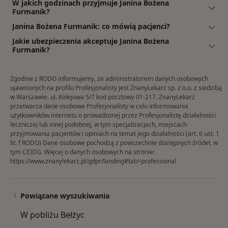
W jakich godzinach przyjmuje Janina Bożena
Furmanik?
Janina Bożena Furmanik: co mówią pacjenci?
Jakie ubezpieczenia akceptuje Janina Bożena
Furmanik?
Zgodnie z RODO informujemy, że administratorem danych osobowych
ujawnionych na profilu Profesjonalisty jest ZnanyLekarz sp. z o.o. z siedzibą
w Warszawie, ul. Kolejowa 5/7 kod pocztowy 01-217. ZnanyLekarz
przetwarza dane osobowe Profesjonalisty w celu informowania
użytkowników internetu o prowadzonej przez Profesjonalistę działalności
leczniczej lub innej podobnej, w tym specjalizacjach, miejscach
przyjmowania pacjentów i opiniach na temat jego działalności (art. 6 ust. 1
lit. f RODO) Dane osobowe pochodzą z powszechnie dostępnych źródeł, w
tym CEIDG. Więcej o danych osobowych na stronie:
https://www.znanylekarz.pl/gdpr/landing#tab=professional
Powiązane wyszukiwania
W pobliżu Bełżyc