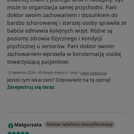
może to organizacja samej przychodni. Pani
doktor swoim zachowaniem i stosunkiem do
bardzo schorowanej i starszej osoby sprawiła że
babcia odmawia kolejnych wizyt. Różne są
poziomy zdrowia fizycznego i kondycji
psychicznej u seniorów. Pani doktor swoim
zachowaniem wprawiła w konsternację osobę
towarzyszącą pacjentowi.
w opinii użytkownika Anna
12 kwietnia 2026
•
W innym miejscu
•
Inny
•
zgłoś nadużycie
Jesteś tym lekarzem? Odpowiedz na tę opinię!
Zarejestruj się teraz
Małgorzata
Numer telefonu zweryfikowany
M