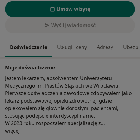
Umów wizytę
Wyślij wiadomość
Doświadczenie
Usługi i ceny
Adresy
Ubezpi
Moje doświadczenie
Jestem lekarzem, absolwentem Uniwersytetu
Medycznego im. Piastów Śląskich we Wrocławiu.
Pierwsze doświadczenia zawodowe zdobywałem jako
lekarz podstawowej opieki zdrowotnej, gdzie
opiekowałem się głównie dorosłymi pacjentami,
stosując podejście interdyscyplinarne.
W 2023 roku rozpocząłem specjalizację z
O mnie
endokrynologii i diabetologii dziecięcej – początkowo
więcej
w Klinice Diabetologii, Auksologii i Otyłości Wieku