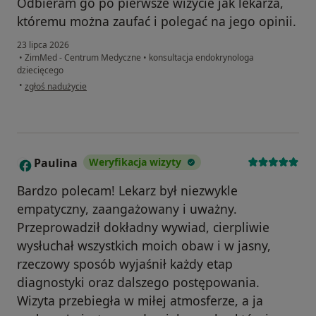
Odbieram go po pierwsze wizycie jak lekarza,
któremu można zaufać i polegać na jego opinii.
23 lipca 2026
•
ZimMed - Centrum Medyczne
•
konsultacja endokrynologa
dziecięcego
w opinii użytkownika W.K.
•
zgłoś nadużycie
Paulina
Weryfikacja wizyty
P
Bardzo polecam! Lekarz był niezwykle
empatyczny, zaangażowany i uważny.
Przeprowadził dokładny wywiad, cierpliwie
wysłuchał wszystkich moich obaw i w jasny,
rzeczowy sposób wyjaśnił każdy etap
diagnostyki oraz dalszego postępowania.
Wizyta przebiegła w miłej atmosferze, a ja