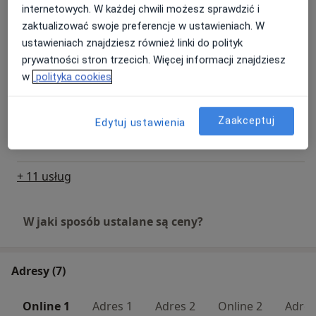
internetowych. W każdej chwili możesz sprawdzić i
zaktualizować swoje preferencje w ustawieniach. W
Konsultacja specjalistyczna w
ustawieniach znajdziesz również linki do polityk
poradni leczenia otyłości i zaburzeń
Umów wizytę
odżywiania - dzieci
prywatności stron trzecich. Więcej informacji znajdziesz
Od 250 zł
Szczegóły
w
polityka cookies
Leczenie nadwagi i otyłości -
Zaakceptuj
Edytuj ustawienia
konsultacja kontrolna
Umów wizytę
Od 220 zł
Szczegóły
+ 11 usług
W jaki sposób ustalane są ceny?
Adresy (7)
Online 1
Adres 1
Adres 2
Online 2
Adres