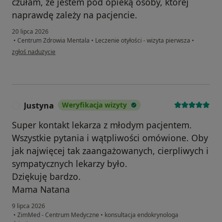
czułam, że jestem pod opieką osoby, której
naprawdę zależy na pacjencie.
20 lipca 2026
•
Centrum Zdrowia Mentala
•
Leczenie otyłości - wizyta pierwsza
•
w opinii użytkownika Paulina
zgłoś nadużycie
Justyna
Weryfikacja wizyty
J
Super kontakt lekarza z młodym pacjentem.
Wszystkie pytania i wątpliwości omówione. Oby
jak najwięcej tak zaangażowanych, cierpliwych i
sympatycznych lekarzy było.
Dziękuję bardzo.
Mama Natana
9 lipca 2026
•
ZimMed - Centrum Medyczne
•
konsultacja endokrynologa