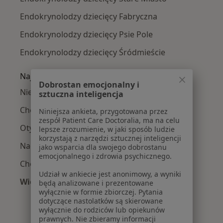
Endokrynolodzy dziecięcy Fabryczna
Endokrynolodzy dziecięcy Psie Pole
Endokrynolodzy dziecięcy Śródmieście
Najczęście leczone choroby
Dobrostan emocjonalny i
Niedoczynność tarczycy w Wrocławiu
sztuczna inteligencja
Choroby tarczycy w Wrocławiu
Niniejsza ankieta, przygotowana przez
zespół Patient Care Doctoralia, ma na celu
Otyłość w Wrocławiu
lepsze zrozumienie, w jaki sposób ludzie
korzystają z narzędzi sztucznej inteligencji
Nadczynność tarczycy w Wrocławiu
jako wsparcia dla swojego dobrostanu
emocjonalnego i zdrowia psychicznego.
Choroba Hashimoto w Wrocławiu
Udział w ankiecie jest anonimowy, a wyniki
Więcej (15)
będą analizowane i prezentowane
wyłącznie w formie zbiorczej. Pytania
Więcej w kategorii: Najczęście leczone chorob
dotyczące nastolatków są skierowane
wyłącznie do rodziców lub opiekunów
prawnych. Nie zbieramy informacji