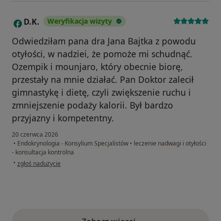
D.K.
Weryfikacja wizyty
D
Odwiedziłam pana dra Jana Bajtka z powodu
otyłości, w nadziei, że pomoże mi schudnąć.
Ozempik i mounjaro, który obecnie biorę,
przestały na mnie działać. Pan Doktor zalecił
gimnastykę i dietę, czyli zwiększenie ruchu i
zmniejszenie podaży kalorii. Był bardzo
przyjazny i kompetentny.
20 czerwca 2026
•
Endokrynologia - Konsylium Specjalistów
•
leczenie nadwagi i otyłości
- konsultacja kontrolna
w opinii użytkownika D.K.
•
zgłoś nadużycie