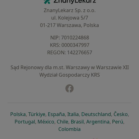
ZnanyLekarz Sp. z o.o.
ul. Kolejowa 5/7
01-217 Warszawa, Polska
NIP: ⁠7010224868
KRS: ⁠0000347997
REGON: ⁠142276657
Sąd Rejonowy dla m.st. Warszawy w Warszawie XII
Wydział Gospodarczy KRS
Facebook
otwiera się w nowej karcie
otwiera się w nowej karcie
otwiera się w nowej karcie
otwiera się w nowej karcie
otwiera się w nowej karci
otwiera się
otwi
Polska
,
Türkiye
,
España
,
Italia
,
Deutschland
,
Česko
,
otwiera się w nowej karcie
otwiera się w nowej karcie
otwiera się w nowej karcie
otwiera się w nowej kar
otwiera się 
otwier
Portugal
,
México
,
Chile
,
Brasil
,
Argentina
,
Perú
,
otwiera się w nowej karc
Colombia