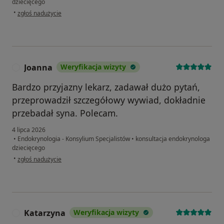
dziecięcego
w opinii użytkownika Justyna
•
zgłoś nadużycie
Joanna
Weryfikacja wizyty
J
Bardzo przyjazny lekarz, zadawał dużo pytań,
przeprowadził szczegółowy wywiad, dokładnie
przebadał syna. Polecam.
4 lipca 2026
•
Endokrynologia - Konsylium Specjalistów
•
konsultacja endokrynologa
dziecięcego
w opinii użytkownika Joanna
•
zgłoś nadużycie
Katarzyna
Weryfikacja wizyty
K