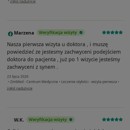
•
zgłoś nadużycie
Marzena
Weryfikacja wizyty
M
Nasza pierwsza wizyta u doktora , i muszę
powiedzieć ze jestesmy zachwyceni podejściem
doktora do pacjenta , już po 1 wizycie jesteśmy
zachwyceni z synem .
23 lipca 2026
•
ZimMed - Centrum Medyczne
•
Leczenie otyłości - wizyta pierwsza
•
w opinii użytkownika Marzena
zgłoś nadużycie
W.K.
Weryfikacja wizyty
W