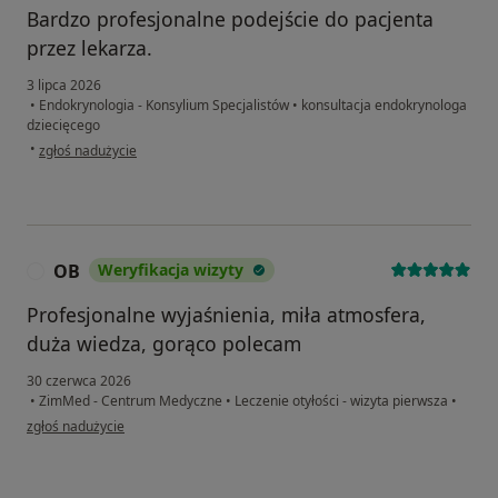
Bardzo profesjonalne podejście do pacjenta
przez lekarza.
3 lipca 2026
•
Endokrynologia - Konsylium Specjalistów
•
konsultacja endokrynologa
dziecięcego
w opinii użytkownika Katarzyna
•
zgłoś nadużycie
OB
Weryfikacja wizyty
O
Profesjonalne wyjaśnienia, miła atmosfera,
duża wiedza, gorąco polecam
30 czerwca 2026
•
ZimMed - Centrum Medyczne
•
Leczenie otyłości - wizyta pierwsza
•
w opinii użytkownika OB
zgłoś nadużycie