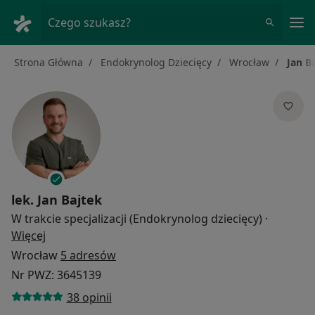
Me
Czego szukasz?
Strona Główna
Endokrynolog Dziecięcy
Wrocław
Jan B
lek.
Jan Bajtek
W trakcie specjalizacji (Endokrynolog dziecięcy)
·
O specjalizacjach
Więcej
Wrocław
5 adresów
Nr PWZ: 3645139
38 opinii