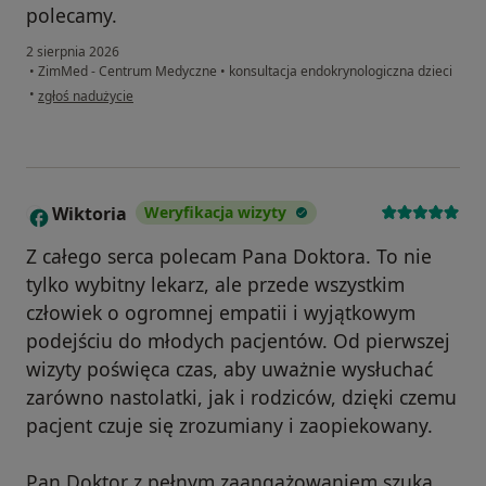
polecamy.
2 sierpnia 2026
•
ZimMed - Centrum Medyczne
•
konsultacja endokrynologiczna dzieci
w opinii użytkownika KM
•
zgłoś nadużycie
Wiktoria
Weryfikacja wizyty
W
Z całego serca polecam Pana Doktora. To nie
tylko wybitny lekarz, ale przede wszystkim
człowiek o ogromnej empatii i wyjątkowym
podejściu do młodych pacjentów. Od pierwszej
wizyty poświęca czas, aby uważnie wysłuchać
zarówno nastolatki, jak i rodziców, dzięki czemu
pacjent czuje się zrozumiany i zaopiekowany.
Pan Doktor z pełnym zaangażowaniem szuka