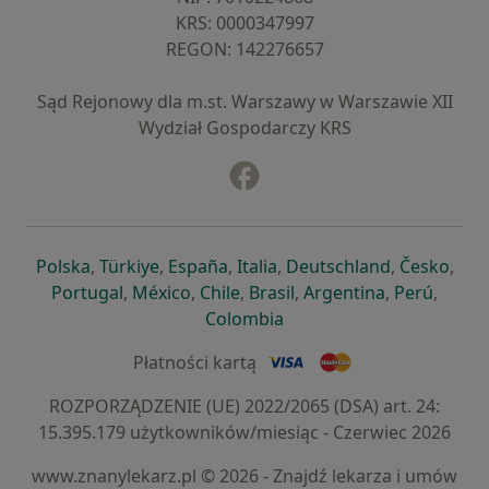
KRS: ⁠0000347997
REGON: ⁠142276657
Sąd Rejonowy dla m.st. Warszawy w Warszawie XII
Wydział Gospodarczy KRS
Facebook
otwiera się w nowej karcie
otwiera się w nowej karcie
otwiera się w nowej karcie
otwiera się w nowej karcie
otwiera się w nowej karci
otwiera się
otwi
Polska
,
Türkiye
,
España
,
Italia
,
Deutschland
,
Česko
,
otwiera się w nowej karcie
otwiera się w nowej karcie
otwiera się w nowej karcie
otwiera się w nowej kar
otwiera się 
otwier
Portugal
,
México
,
Chile
,
Brasil
,
Argentina
,
Perú
,
otwiera się w nowej karc
Colombia
Płatności kartą
ROZPORZĄDZENIE (UE) 2022/2065 (DSA) art. 24:
15.395.179 użytkowników/miesiąc - Czerwiec 2026
www.znanylekarz.pl © 2026 - Znajdź lekarza i umów