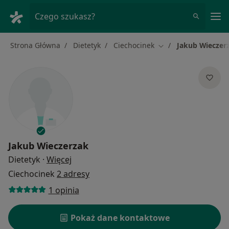
Me
Czego szukasz?
Strona Główna
Dietetyk
Ciechocinek
Jakub Wieczer
Zmień miasto
Jakub Wieczerzak
O specjalizacjach
Dietetyk
·
Więcej
Ciechocinek
2 adresy
1 opinia
Pokaż dane kontaktowe