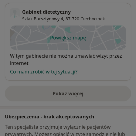
Gabinet dietetyczny
Szlak Bursztynowy 4,
87-720
Ciechocinek
Powiększ mapę
otwiera się w nowej karcie
Dostępność
W tym gabinecie nie można umawiać wizyt przez
internet
Co mam zrobić w tej sytuacji?
Pokaż więcej
o adresie
Ubezpieczenia - brak akceptowanych
Ten specjalista przyjmuje wyłącznie pacjentów
prywatnych. Możesz opłacić wizytę samodzielnie lub