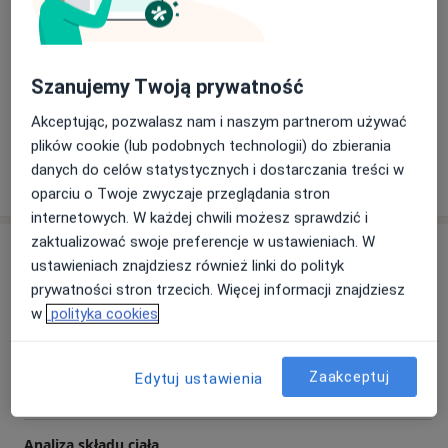
Dietetyk sportowy
Główne obszary pomocy
Anemia
Miażdżyca
Choroby tarczycy
Szanujemy Twoją prywatność
a11y_sr_more_
Choroby dietozależne
Niedowaga
+14
Akceptując, pozwalasz nam i naszym partnerom używać
plików cookie (lub podobnych technologii) do zbierania
danych do celów statystycznych i dostarczania treści w
Pokaż więcej
o doświadczeniu
oparciu o Twoje zwyczaje przeglądania stron
internetowych. W każdej chwili możesz sprawdzić i
zaktualizować swoje preferencje w ustawieniach. W
Usługi i ceny
ustawieniach znajdziesz również linki do polityk
Konsultacja dietetyczna
prywatności stron trzecich. Więcej informacji znajdziesz
Od 50 zł
Szczegóły
w
polityka cookies
Konsultacja dietetyczna (pierwsza wizyta)
Zaakceptuj
Edytuj ustawienia
100 zł
Szczegóły
Analiza składu ciała