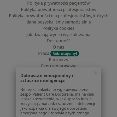
Polityka prywatności pacjentów
Polityka prywatności profesjonalistów
Polityka prywatności dla profesjonalistów, których
dane pozyskaliśmy samodzielnie
Polityka cookies
Jak działają wyniki wyszukiwania
Dostępność
O nas
Praca
Rekrutujemy!
Partnerzy
Centrum prasowe
Kontakt
Dobrostan emocjonalny i
sztuczna inteligencja
Dla pacjentów
Niniejsza ankieta, przygotowana przez
Lekarze
zespół Patient Care Doctoralia, ma na celu
Placówki medyczne
lepsze zrozumienie, w jaki sposób ludzie
korzystają z narzędzi sztucznej inteligencji
Pytania i odpowiedzi
jako wsparcia dla swojego dobrostanu
Usługi i zabiegi
emocjonalnego i zdrowia psychicznego.