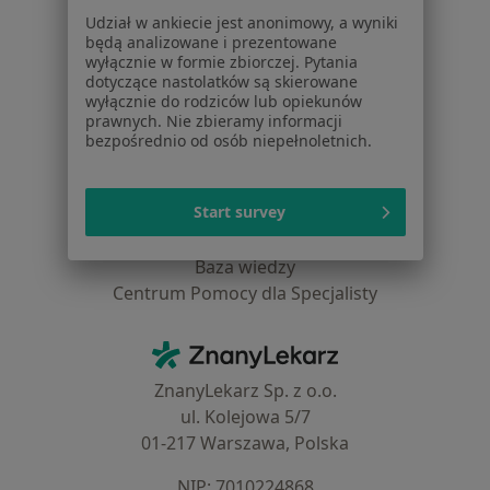
Choroby
Udział w ankiecie jest anonimowy, a wyniki
Pomoc
będą analizowane i prezentowane
Aplikacje mobilne
wyłącznie w formie zbiorczej. Pytania
Blog dla pacjentów
dotyczące nastolatków są skierowane
wyłącznie do rodziców lub opiekunów
Dla profesjonalistów
prawnych. Nie zbieramy informacji
bezpośrednio od osób niepełnoletnich.
Cennik
Dla lekarzy
Start survey
Dla placówek medycznych
Noa Notes
nowość
Baza wiedzy
Centrum Pomocy dla Specjalisty
Kontakt
ZnanyLekarz - Strona główna
ZnanyLekarz Sp. z o.o.
ul. Kolejowa 5/7
01-217 Warszawa, Polska
NIP: ⁠7010224868