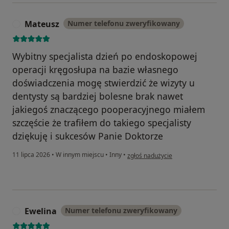
Mateusz
Numer telefonu zweryfikowany
M
Wybitny specjalista dzień po endoskopowej
operacji kręgosłupa na bazie własnego
doświadczenia mogę stwierdzić że wizyty u
dentysty są bardziej bolesne brak nawet
jakiegoś znaczącego pooperacyjnego miałem
szczęście że trafiłem do takiego specjalisty
dziękuję i sukcesów Panie Doktorze
w opinii użytkownika Mateusz
11 lipca 2026
•
W innym miejscu
•
Inny
•
zgłoś nadużycie
Ewelina
Numer telefonu zweryfikowany
E