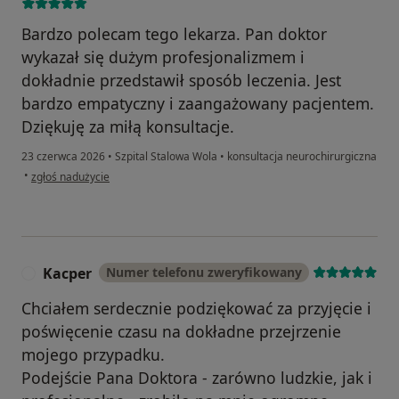
Bardzo polecam tego lekarza. Pan doktor
wykazał się dużym profesjonalizmem i
dokładnie przedstawił sposób leczenia. Jest
bardzo empatyczny i zaangażowany pacjentem.
Dziękuję za miłą konsultacje.
23 czerwca 2026
•
Szpital Stalowa Wola
•
konsultacja neurochirurgiczna
w opinii użytkownika Barbara C
•
zgłoś nadużycie
Kacper
Numer telefonu zweryfikowany
K
Chciałem serdecznie podziękować za przyjęcie i
poświęcenie czasu na dokładne przejrzenie
mojego przypadku.
Podejście Pana Doktora - zarówno ludzkie, jak i