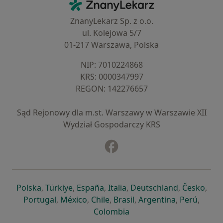
ZnanyLekarz - Strona główna
ZnanyLekarz Sp. z o.o.
ul. Kolejowa 5/7
01-217 Warszawa, Polska
NIP: ⁠7010224868
KRS: ⁠0000347997
REGON: ⁠142276657
Sąd Rejonowy dla m.st. Warszawy w Warszawie XII
Wydział Gospodarczy KRS
Facebook
otwiera się w nowej karcie
otwiera się w nowej karcie
otwiera się w nowej karcie
otwiera się w nowej karcie
otwiera się w nowej karci
otwiera się
otwi
Polska
,
Türkiye
,
España
,
Italia
,
Deutschland
,
Česko
,
otwiera się w nowej karcie
otwiera się w nowej karcie
otwiera się w nowej karcie
otwiera się w nowej kar
otwiera się 
otwier
Portugal
,
México
,
Chile
,
Brasil
,
Argentina
,
Perú
,
otwiera się w nowej karc
Colombia