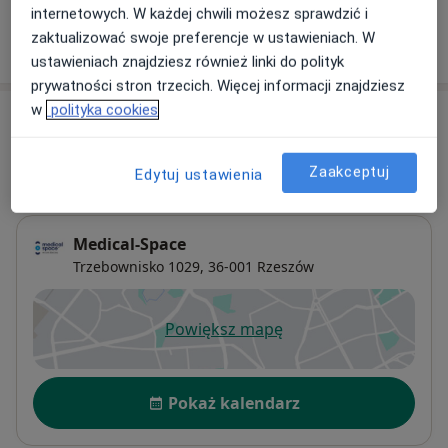
internetowych. W każdej chwili możesz sprawdzić i
zaktualizować swoje preferencje w ustawieniach. W
W jaki sposób ustalane są ceny?
ustawieniach znajdziesz również linki do polityk
prywatności stron trzecich. Więcej informacji znajdziesz
w
polityka cookies
Adresy (6)
Adres 1
Adres 2
Adres 3
Adres 4
Adres 5
Zaakceptuj
Edytuj ustawienia
Medical-Space
Trzebownisko 1029,
36-001
Rzeszów
Powiększ mapę
otwiera się w nowej karcie
Dostępność
Pokaż kalendarz