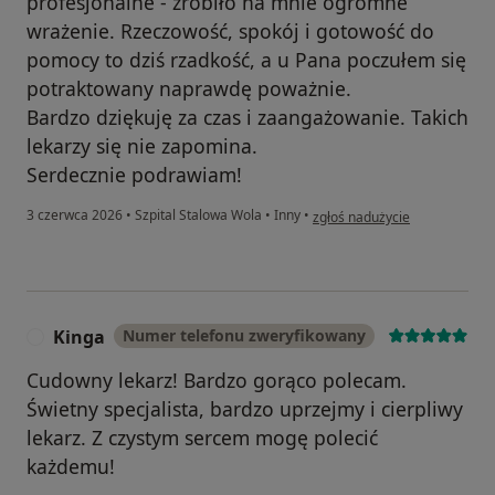
profesjonalne - zrobiło na mnie ogromne
wrażenie. Rzeczowość, spokój i gotowość do
pomocy to dziś rzadkość, a u Pana poczułem się
potraktowany naprawdę poważnie.
Bardzo dziękuję za czas i zaangażowanie. Takich
lekarzy się nie zapomina.
Serdecznie podrawiam!
w opinii użytkownika Kacper
3 czerwca 2026
•
Szpital Stalowa Wola
•
Inny
•
zgłoś nadużycie
Kinga
Numer telefonu zweryfikowany
K
Cudowny lekarz! Bardzo gorąco polecam.
Świetny specjalista, bardzo uprzejmy i cierpliwy
lekarz. Z czystym sercem mogę polecić
każdemu!