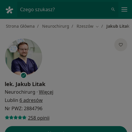
Me
Czego szukasz?
Strona Główna
Neurochirurg
Rzeszów
Jakub Litak
Zmień miasto
lek.
Jakub Litak
O specjalizacjach
Neurochirurg
·
Więcej
Lublin
6 adresów
Nr PWZ: 2884796
258 opinii