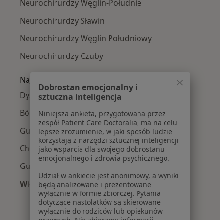
Neurochirurdzy Węglin-Południe
Neurochirurdzy Sławin
Neurochirurdzy Węglin Południowy
Neurochirurdzy Czuby
Najczęście leczone choroby
Dobrostan emocjonalny i
Dyskopatia w Lublinie
sztuczna inteligencja
Bóle kręgosłupa w Lublinie
Niniejsza ankieta, przygotowana przez
zespół Patient Care Doctoralia, ma na celu
Guzy rdzenia kręgowego w Lublinie
lepsze zrozumienie, w jaki sposób ludzie
korzystają z narzędzi sztucznej inteligencji
Choroby kręgosłupa w Lublinie
jako wsparcia dla swojego dobrostanu
emocjonalnego i zdrowia psychicznego.
Guzy mózgu w Lublinie
Udział w ankiecie jest anonimowy, a wyniki
Więcej (15)
będą analizowane i prezentowane
wyłącznie w formie zbiorczej. Pytania
Więcej w kategorii: Najczęście leczone chorob
dotyczące nastolatków są skierowane
wyłącznie do rodziców lub opiekunów
prawnych. Nie zbieramy informacji