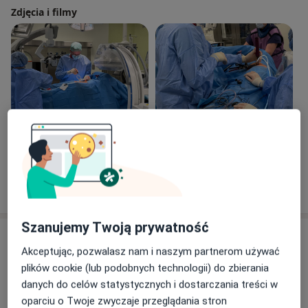
Zdjęcia i filmy
Zobacz galerię (5)
Pokaż więcej
o doświadczeniu
Szanujemy Twoją prywatność
Usługi i ceny
Akceptując, pozwalasz nam i naszym partnerom używać
Konsultacja neurochirurgiczna
plików cookie (lub podobnych technologii) do zbierania
Umów wizytę
Od 400 zł
Szczegóły
danych do celów statystycznych i dostarczania treści w
oparciu o Twoje zwyczaje przeglądania stron