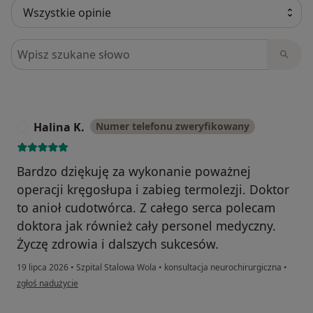
Szukaj w opiniach
Halina K.
Numer telefonu zweryfikowany
H
Bardzo dziękuję za wykonanie poważnej
operacji kręgosłupa i zabieg termolezji. Doktor
to anioł cudotwórca. Z całego serca polecam
doktora jak również cały personel medyczny.
Życzę zdrowia i dalszych sukcesów.
19 lipca 2026
•
Szpital Stalowa Wola
•
konsultacja neurochirurgiczna
•
w opinii użytkownika Halina K.
zgłoś nadużycie