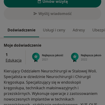
Umów wizytę
Wyślij wiadomość
Doświadczenie
Usługi i ceny
Adresy
Ubezpi
Moje doświadczenie
1
Edukacja
Kierujący Oddziałem Neurochirurgii w Stalowej Woli.
Specjalista w dziedzinie Neurochirurgii i Chirurgii
Kręgosłupa. Specjalizujący się w endoskopii
kręgosłupa, technikach małoinwazyjnych i
przezskórnych. Wykonuje operacje z zastosowaniem
nowoczesnych implantów w technikach
przezskórnych, stabilzacje endoskopowe, XLIF, OLIF.