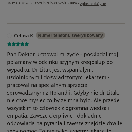
w opinii użytkownika Kinga
29 maja 2026
•
Szpital Stalowa Wola
•
Inny
•
zgłoś nadużycie
Celina K
Numer telefonu zweryfikowany
C
Pan Doktor uratowal mi zycie - poskladal moj
polamany w odcinku szyjnym kregoslup po
wypadku. Dr Litak jest wspanialym,
uzdolnionym i doswiadczonym lekarzem -
pracowal na specjalnym sprzecie
sprowadzanym z Holandii. Gdyby nie dr Litak,
nie chce myslec co by ze mna bylo. Ale przede
wszystkim to czlowiek z ogromna wiedza i
empatia. Zawsze cierpliwie i dokladnie
odpowiada na pytania i zawsze znajdzie chwile,
zeby pomoc. To nie tylko swietny lekarz, to