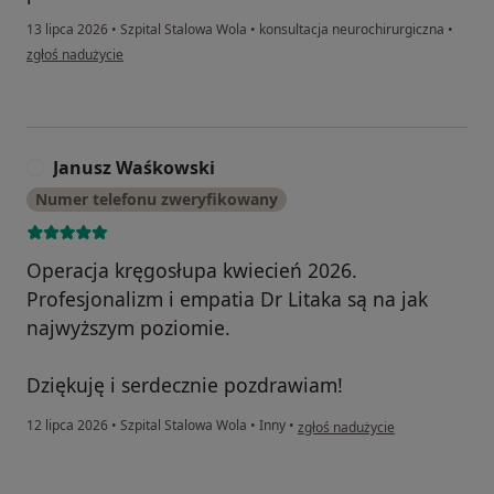
13 lipca 2026
•
Szpital Stalowa Wola
•
konsultacja neurochirurgiczna
•
w opinii użytkownika Szymon
zgłoś nadużycie
Janusz Waśkowski
J
Numer telefonu zweryfikowany
Operacja kręgosłupa kwiecień 2026.
Profesjonalizm i empatia Dr Litaka są na jak
najwyższym poziomie.
Dziękuję i serdecznie pozdrawiam!
w opinii użytkownika Janusz Wa
12 lipca 2026
•
Szpital Stalowa Wola
•
Inny
•
zgłoś nadużycie