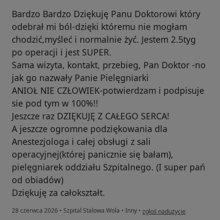
Bardzo Bardzo Dziękuję Panu Doktorowi który
odebrał mi ból-dzięki któremu nie mogłam
chodzić,myśleć i normalnie żyć. Jestem 2.5tyg
po operacji i jest SUPER.
Sama wizyta, kontakt, przebieg, Pan Doktor -no
jak go nazwały Panie Pielęgniarki
ANIOŁ NIE CZŁOWIEK-potwierdzam i podpisuje
sie pod tym w 100%!!
Jeszcze raz DZIĘKUJĘ Z CAŁEGO SERCA!
A jeszcze ogromne podziękowania dla
Anestezjologa i całej obsługi z sali
operacyjnej(której panicznie się bałam),
pielęgniarek oddziału Szpitalnego. (I super pań
od obiadów)
Dziękuję za całokształt.
w opinii użytkownika Ewelina
28 czerwca 2026
•
Szpital Stalowa Wola
•
Inny
•
zgłoś nadużycie