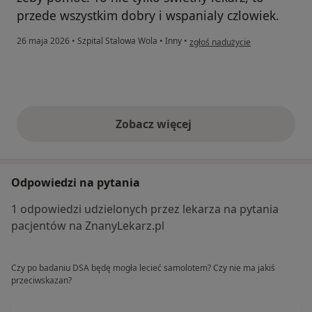
przede wszystkim dobry i wspanialy czlowiek.
w opinii użytkownika Celina K
26 maja 2026
•
Szpital Stalowa Wola
•
Inny
•
zgłoś nadużycie
Zobacz więcej
opinie powyżej
Odpowiedzi na pytania
1 odpowiedzi udzielonych przez lekarza na pytania
pacjentów na ZnanyLekarz.pl
Czy po badaniu DSA będę mogła lecieć samolotem? Czy nie ma jakiś
przeciwskazan?