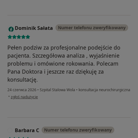
Dominik Sałata
Numer telefonu zweryfikowany
D
Pełen podziw za profesjonalne podejście do
pacjenta. Szczegółowa analiza , wyjaśnienie
problemu i omówione rokowania. Polecam
Pana Doktora i jeszcze raz dziękuję za
konsultację.
24 czerwca 2026
•
Szpital Stalowa Wola
•
konsultacja neurochirurgiczna
w opinii użytkownika Dominik Sałata
•
zgłoś nadużycie
Barbara C
Numer telefonu zweryfikowany
B