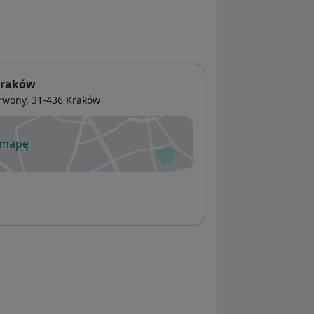
Kraków
rwony
, 31-436
Kraków
 mapę
wiera się w nowej karcie