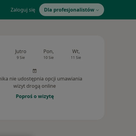
Zaloguj się
Dla profesjonalistów
Jutro
Pon,
Wt,
Śr,
Czw
9 Sie
10 Sie
11 Sie
12 Sie
13 Si
inika nie udostępnia opcji umawiania
wizyt drogą online
Poproś o wizytę