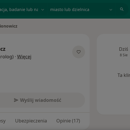
acja, badanie lub nazwisko
miasto lub dzielnica
ionowicz
cz
Dziś
8 Sie
O specjalizacjach
Urolog)
·
Więcej
Ta kl
Wyślij wiadomość
esy
Ubezpieczenia
Opinie (17)