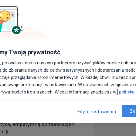
rologii i absolwentem kierunku
u Jagiellońskiego.
em jako lekarz stażysta w Szpitalu
alizuję szkolenie specjalizacyjne z
my Twoją prywatność
ólnej, Onkologicznej i Laparoskopowej
, pozwalasz nam i naszym partnerom używać plików cookie (lub p
 Bełchatowie, a obecnie kontynuuję je
) do zbierania danych do celów statystycznych i dostarczania treśc
iejskiego Specjalistycznego im.
zaje przeglądania stron internetowych. W każdej chwili możesz spr
ą – aktywnie uczestniczę w
wać swoje preferencje w ustawieniach. W ustawieniach znajdziesz ró
Polskiego Towarzystwa Urologicznego.
prywatności stron trzecich. Więcej informacji znajdziesz w
polityka
ób układu moczowego, a szczególnym
a onkologiczna oraz techniki
Za
enia kursu ultrasonografii układu
Edytuj ustawienia
onografii i wykonuję badania USG w
stykę, empatyczną komunikację z
acji.