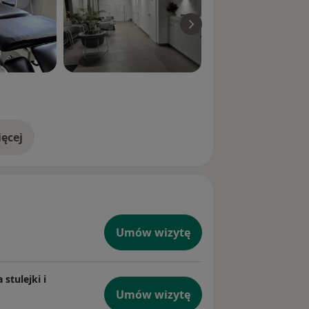
ęcej
doświadczeniu
Umów wizytę
stulejki i
Umów wizytę