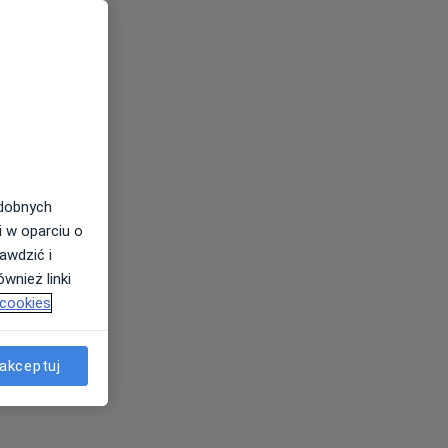
odobnych
i w oparciu o
awdzić i
wnież linki
 cookies
akceptuj