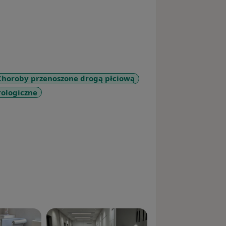
Choroby przenoszone drogą płciową
ologiczne
re_diseases