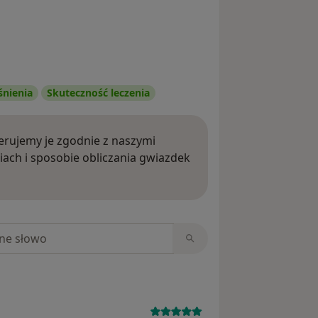
śnienia
Skuteczność leczenia
rujemy je zgodnie z naszymi
iach i sposobie obliczania gwiazdek
ięcej o opiniach
niach