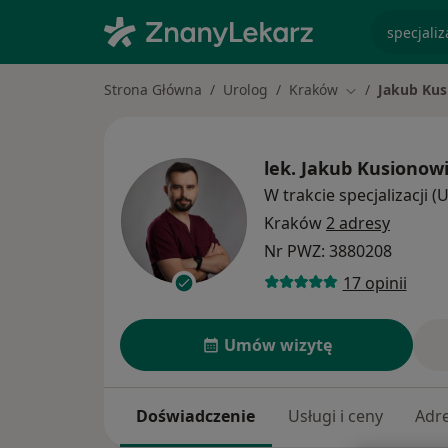
specjaliz
Strona Główna
Urolog
Kraków
Jakub Kus
Zmień miasto
lek.
Jakub Kusionowi
W trakcie specjalizacji (
Kraków
2 adresy
Nr PWZ: 3880208
17 opinii
Umów wizytę
Doświadczenie
Usługi i ceny
Adr