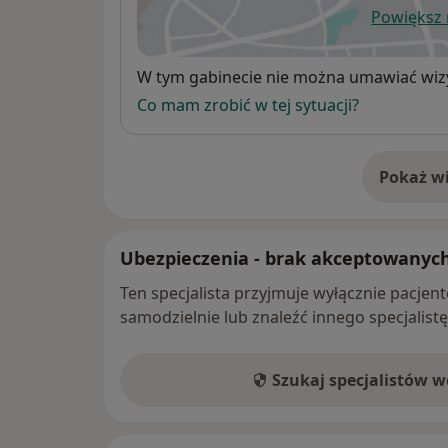
Powiększ
ot
Dostępność
W tym gabinecie nie można umawiać wizy
Co mam zrobić w tej sytuacji?
Pokaż wi
o 
Ubezpieczenia - brak akceptowanyc
Ten specjalista przyjmuje wyłącznie pacje
samodzielnie lub znaleźć innego specjalist
Szukaj specjalistów 