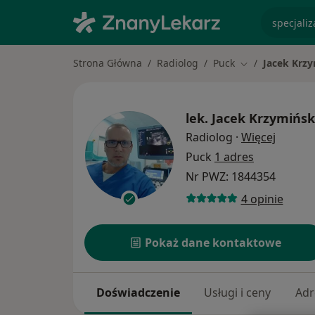
specjaliz
Strona Główna
Radiolog
Puck
Jacek Krzy
Zmień miasto
lek.
Jacek Krzymińsk
O specj
Radiolog
·
Więcej
Puck
1 adres
Nr PWZ: 1844354
4 opinie
Pokaż dane kontaktowe
Doświadczenie
Usługi i ceny
Adr