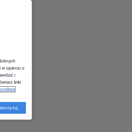
odobnych
i w oparciu o
awdzić i
wnież linki
 cookies
akceptuj