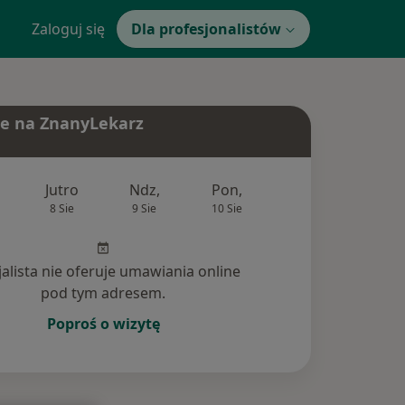
Zaloguj się
Dla profesjonalistów
e na ZnanyLekarz
Jutro
Ndz,
Pon,
Wt,
Śr,
8 Sie
9 Sie
10 Sie
11 Sie
12 Si
jalista nie oferuje umawiania online
pod tym adresem.
Poproś o wizytę