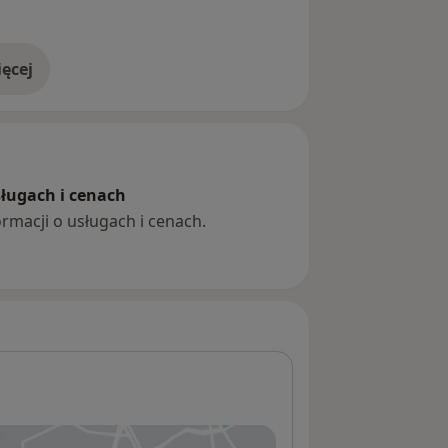
ję kierownika Zakładu Radiologii w
ęcej
doświadczeniu
sługach i cenach
ormacji o usługach i cenach.