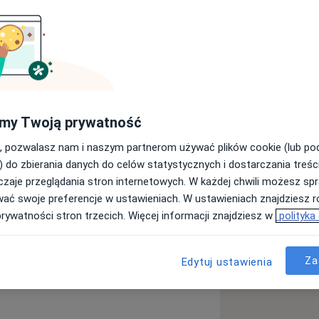
lata 1997-2003. Staż podyplomowy
znej we Wrocławiu i w Regionalnym
dnicy. W latach 2004-2011 zdobywał
m w Wejherowie: w dziedzinie Medycyny
my Twoją prywatność
e Radiologii i Diagnostyki Obrazowej
pecjalistycznych na terenie Gdańska,
, pozwalasz nam i naszym partnerom używać plików cookie (lub p
jalisty radiologii i diagnostyki
) do zbierania danych do celów statystycznych i dostarczania treśc
korporacji Euromedic na terenie 7
zaje przeglądania stron internetowych. W każdej chwili możesz spr
dzie zdobywał doświadczenie w
wać swoje preferencje w ustawieniach. W ustawieniach znajdziesz ró
i rezonansu magnetycznego (MR).
prywatności stron trzecich. Więcej informacji znajdziesz w
polityka
a się również pasją zwłaszcza
Rak trzustki
Guzy tarczycy
rednim następstwem wieloletniego
ortowcami, trenerami, kontuzjami.
Za
Edytuj ustawienia
iologa od 2008 roku.