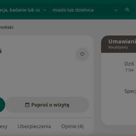
acja, badanie lub nazwisko
miasto lub dzielnica
miński
Umawiani
Nieaktywny
i
alizacjach
Dziś
7 Sie
Spec
Poproś o wizytę
esy
Ubezpieczenia
Opinie (4)