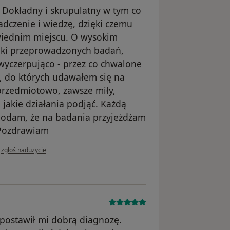
. Dokładny i skrupulatny w tym co
dczenie i wiedzę, dzięki czemu
owiednim miejscu. O wysokim
niki przeprowadzonych badań,
wyczerpująco - przez co chwalone
w, do których udawałem się na
 przedmiotowo, zawsze miły,
jakie działania podjąć. Każdą
dodam, że na badania przyjeżdżam
 Pozdrawiam
w opinii użytkownika Konto zostało usunięte
•
zgłoś nadużycie
y postawił mi dobrą diagnozę.