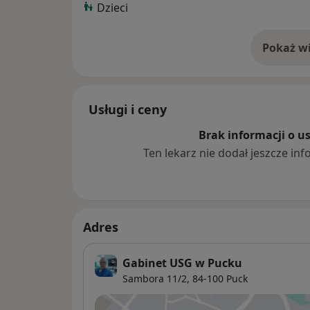
Dzieci
Od 2012 roku do chwili obecnej pełni funkc
Szpitalu Puckim Sp. z o.o.
Pokaż wi
o 
Usługi i ceny
Brak informacji o u
Ten lekarz nie dodał jeszcze inf
Adres
Gabinet USG w Pucku
Sambora 11/2,
84-100
Puck