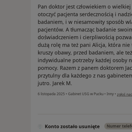
Pan doktor jest człowiekiem o wielkiej 
otoczyć pacjenta serdecznością i nadz
badaniem, i w niesamowity sposób wl
pacjentów. A tłumacząc badanie swoi
doświadczeniem i cierpliwością pozwa
dużą rolę ma też pani Alicja, która ni
kruszy obawy, przed badaniem, ale też
indywidualne potrzeby każdej osoby n
pomocy. Razem z panem doktorem Jac
przytulny dla każdego z nas gabinetem
jutro. Jarek M.
w opinii 
6 listopada 2025
•
Gabinet USG w Pucku
•
Inny
•
zgłoś na
Konto zostało usunięte
Numer tele