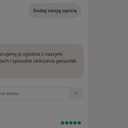
Dodaj swoją opinię
rujemy je zgodnie z naszymi
iach i sposobie obliczania gwiazdek
ięcej o opiniach
niach