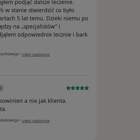
głem podjąć dalsze leczenie.
li w stanie stwierdzić co było
artach 5 lat temu. Dzieki niemu po
dzy na „specjalistów” i
jąłem odpowiednie lecznie i bark
w opinii użytkownika Konto zostało usunięte
barkowego
•
zgłoś nadużycie
y
powinien a nie jak klienta.
ta.
w opinii użytkownika Marcin
skokowego
•
zgłoś nadużycie