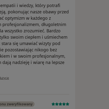
empatii i wiedzy, który potrafi
ieją, pokonując nasze obawy przed
ać optymizm w każdego z
m profesjonalizmem, długoletnim
la wszystko zrozumieć. Bardzo
e tylko swoim ciepłem i uśmiechem
 stara się umawiać wizyty pod
ie pozostawiając nikogo bez
kiem i w swoim profesjonalnym,
 dają nadzieję i wiarę na lepsze
użytkownika jarek
dużycie
fonu zweryfikowany