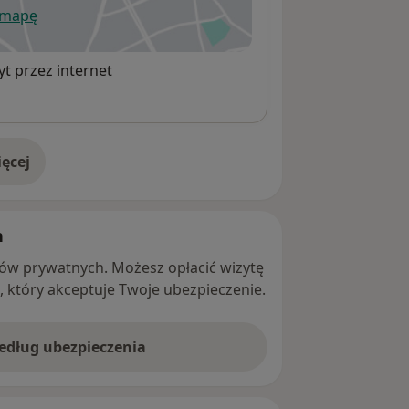
 mapę
wiera się w nowej karcie
t przez internet
ęcej
adresie
h
ntów prywatnych. Możesz opłacić wizytę
ę, który akceptuje Twoje ubezpieczenie.
według ubezpieczenia