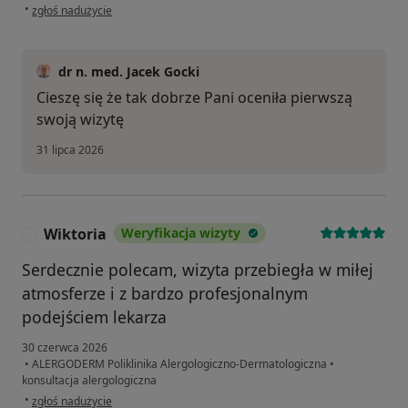
w opinii użytkownika Patrycja
•
zgłoś nadużycie
dr n. med. Jacek Gocki
Cieszę się że tak dobrze Pani oceniła pierwszą
swoją wizytę
31 lipca 2026
Wiktoria
Weryfikacja wizyty
W
Serdecznie polecam, wizyta przebiegła w miłej
atmosferze i z bardzo profesjonalnym
podejściem lekarza
30 czerwca 2026
•
ALERGODERM Poliklinika Alergologiczno-Dermatologiczna
•
konsultacja alergologiczna
w opinii użytkownika Wiktoria
•
zgłoś nadużycie