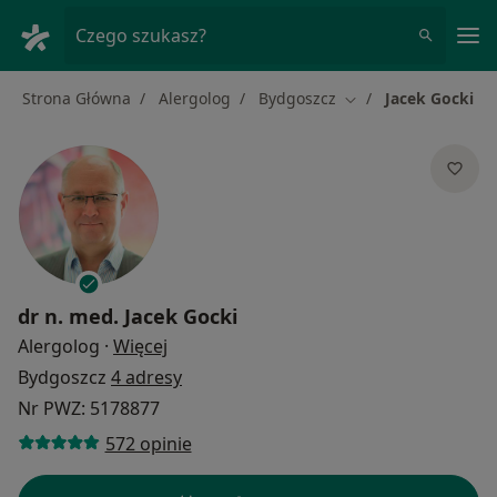
Me
Czego szukasz?
Strona Główna
Alergolog
Bydgoszcz
Jacek Gocki
Zmień miasto
dr n. med.
Jacek Gocki
O specjalizacjach
Alergolog
·
Więcej
Bydgoszcz
4 adresy
Nr PWZ: 5178877
572 opinie