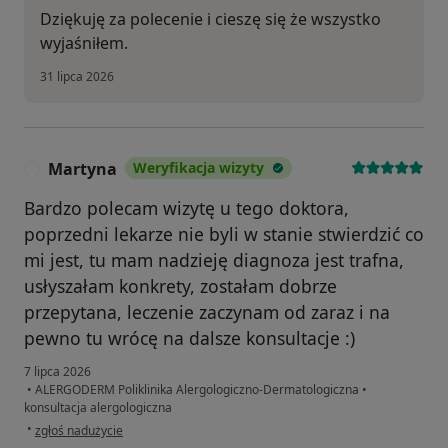
Dziękuję za polecenie i cieszę się że wszystko
wyjaśniłem.
31 lipca 2026
Martyna
Weryfikacja wizyty
M
Bardzo polecam wizytę u tego doktora,
poprzedni lekarze nie byli w stanie stwierdzić co
mi jest, tu mam nadzieję diagnoza jest trafna,
usłyszałam konkrety, zostałam dobrze
przepytana, leczenie zaczynam od zaraz i na
pewno tu wrócę na dalsze konsultacje :)
7 lipca 2026
•
ALERGODERM Poliklinika Alergologiczno-Dermatologiczna
•
konsultacja alergologiczna
w opinii użytkownika Martyna
•
zgłoś nadużycie