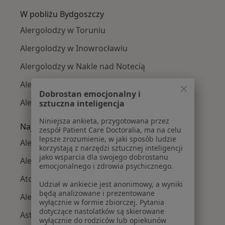
W pobliżu Bydgoszczy
Alergolodzy w Toruniu
Alergolodzy w Inowrocławiu
Alergolodzy w Nakle nad Notecią
Alergolodzy w Aleksandrowie Kujawskim
Dobrostan emocjonalny i
Alergolodzy w Osielsku
sztuczna inteligencja
Niniejsza ankieta, przygotowana przez
Najczęście leczone choroby
zespół Patient Care Doctoralia, ma na celu
lepsze zrozumienie, w jaki sposób ludzie
Alergia pokarmowa w Bydgoszczy
korzystają z narzędzi sztucznej inteligencji
jako wsparcia dla swojego dobrostanu
Alergia dróg oddechowych w Bydgoszczy
emocjonalnego i zdrowia psychicznego.
Atopowe zapalenie skóry w Bydgoszczy
Udział w ankiecie jest anonimowy, a wyniki
będą analizowane i prezentowane
Alergie skórne w Bydgoszczy
wyłącznie w formie zbiorczej. Pytania
dotyczące nastolatków są skierowane
Astma oskrzelowa w Bydgoszczy
wyłącznie do rodziców lub opiekunów