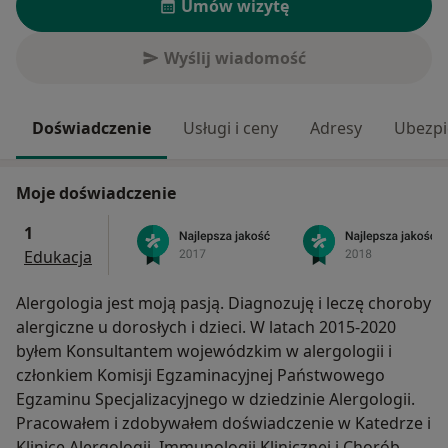
Umów wizytę
Wyślij wiadomość
Doświadczenie
Usługi i ceny
Adresy
Ubezpi
Moje doświadczenie
1
Edukacja
Alergologia jest moją pasją. Diagnozuję i leczę choroby
alergiczne u dorosłych i dzieci. W latach 2015-2020
byłem Konsultantem wojewódzkim w alergologii i
członkiem Komisji Egzaminacyjnej Państwowego
Egzaminu Specjalizacyjnego w dziedzinie Alergologii.
Pracowałem i zdobywałem doświadczenie w Katedrze i
Klinice Alergologii, Immunologii Klinicznej i Chorób