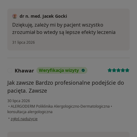
dr n. med. Jacek Gocki
Dziękuję, zależy mi by pacjent wszystko
zrozumiał bo wtedy są lepsze efekty leczenia
31 lipca 2026
Khawar
Weryfikacja wizyty
K
Jak zawsze Bardzo profesionalne podejście do
pacięta. Zawsze
30 lipca 2026
•
ALERGODERM Poliklinika Alergologiczno-Dermatologiczna
•
konsultacja alergologiczna
w opinii użytkownika Khawar
•
zgłoś nadużycie