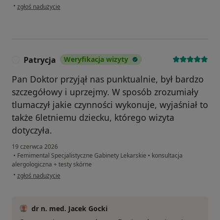
w opinii użytkownika Weronika
•
zgłoś nadużycie
Patrycja
Weryfikacja wizyty
P
Pan Doktor przyjął nas punktualnie, był bardzo
szczegółowy i uprzejmy. W sposób zrozumiały
tlumaczył jakie czynności wykonuje, wyjaśniał to
także 6letniemu dziecku, którego wizyta
dotyczyła.
19 czerwca 2026
•
Femimental Specjalistyczne Gabinety Lekarskie
•
konsultacja
alergologiczna + testy skórne
w opinii użytkownika Patrycja
•
zgłoś nadużycie
dr n. med. Jacek Gocki