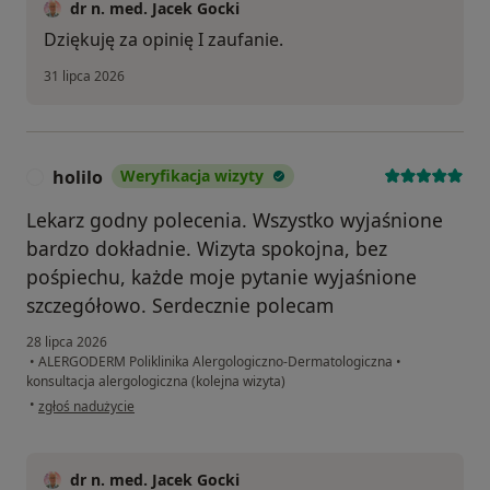
dr n. med. Jacek Gocki
Dziękuję za opinię I zaufanie.
31 lipca 2026
holilo
Weryfikacja wizyty
H
Lekarz godny polecenia. Wszystko wyjaśnione
bardzo dokładnie. Wizyta spokojna, bez
pośpiechu, każde moje pytanie wyjaśnione
szczegółowo. Serdecznie polecam
28 lipca 2026
•
ALERGODERM Poliklinika Alergologiczno-Dermatologiczna
•
konsultacja alergologiczna (kolejna wizyta)
w opinii użytkownika holilo
•
zgłoś nadużycie
dr n. med. Jacek Gocki