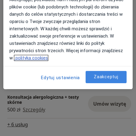
plików cookie (lub podobnych technologii) do zbierania
Konsultacja alergologiczna (kolejna
danych do celów statystycznych i dostarczania treści w
wizyta)
Umów wizytę
oparciu o Twoje zwyczaje przeglądania stron
180 zł
Szczegóły
internetowych. W każdej chwili możesz sprawdzić i
zaktualizować swoje preferencje w ustawieniach. W
ustawieniach znajdziesz również linki do polityk
Konsultacja alergologiczna dzieci
Umów wizytę
Od 250 zł
Szczegóły
prywatności stron trzecich. Więcej informacji znajdziesz
w
polityka cookies
Konsultacja alergologiczna (dzieci i
dorośli)
Umów wizytę
Zaakceptuj
Edytuj ustawienia
300 zł
Szczegóły
Konsultacja alergologiczna + testy
skórne
Umów wizytę
500 zł
Szczegóły
+ 6 usług