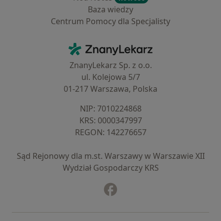
Baza wiedzy
Centrum Pomocy dla Specjalisty
Kontakt
ZnanyLekarz - Strona główna
ZnanyLekarz Sp. z o.o.
ul. Kolejowa 5/7
01-217 Warszawa, Polska
NIP: ⁠7010224868
KRS: ⁠0000347997
REGON: ⁠142276657
Sąd Rejonowy dla m.st. Warszawy w Warszawie XII
Wydział Gospodarczy KRS
Facebook
otwiera się w nowej karcie