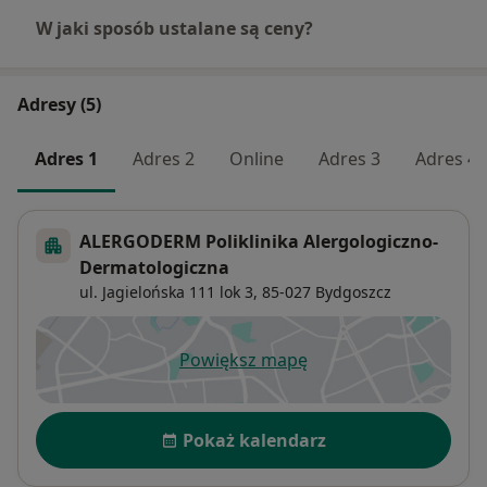
W jaki sposób ustalane są ceny?
Adresy (5)
Adres 1
Adres 2
Online
Adres 3
Adres 4
ALERGODERM Poliklinika Alergologiczno-
Dermatologiczna
ul. Jagielońska 111 lok 3,
85-027
Bydgoszcz
Powiększ mapę
otwiera się w nowej karcie
Dostępność
Pokaż kalendarz