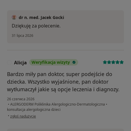
dr n. med. Jacek Gocki
Dziękuję za polecenie.
31 lipca 2026
Alicja
Weryfikacja wizyty
A
Bardzo miły pan doktor, super podejście do
dziecka. Wszystko wyjaśnione, pan doktor
wytłumaczył jakie są opcje leczenia i diagnozy.
26 czerwca 2026
•
ALERGODERM Poliklinika Alergologiczno-Dermatologiczna
•
konsultacja alergologiczna dzieci
w opinii użytkownika Alicja
•
zgłoś nadużycie