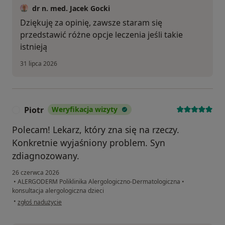
dr n. med. Jacek Gocki
Dziękuję za opinię, zawsze staram się
przedstawić różne opcje leczenia jeśli takie
istnieją
31 lipca 2026
Piotr
Weryfikacja wizyty
P
Polecam! Lekarz, który zna się na rzeczy.
Konkretnie wyjaśniony problem. Syn
zdiagnozowany.
26 czerwca 2026
•
ALERGODERM Poliklinika Alergologiczno-Dermatologiczna
•
konsultacja alergologiczna dzieci
w opinii użytkownika Piotr
•
zgłoś nadużycie