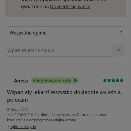
Dowiedz się więce
gwiazdek na
Dowiedz się więcej
Szukaj w opiniach
Aneta
Weryfikacja wizyty
A
Wspaniały lekarz! Wszystko dokładnie wyjaśnia,
polecam
31 lipca 2026
•
ALERGODERM Poliklinika Alergologiczno-Dermatologiczna
•
konsultacja alergologiczna (kolejna wizyta)
w opinii użytkownika Aneta
•
zgłoś nadużycie