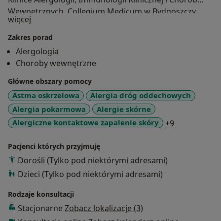
Wewnętrznych, Collegium Medicum w Bydgoszczy,
O mnie
więcej
Uniwersytetu im. Mikołaja Kopernika. Obok pracy
klinicznej zajmuję się również badaniami naukowymi,
Zakres porad
prowadziłem zajęcia dydaktyczne ze studentami, oraz
Alergologia
wykłady dla lekarzy. Jestem autorem kilkudziesięciu
Choroby wewnętrzne
prac naukowych i rozdziałów w podręcznikach
Główne obszary pomocy
alergologicznych. Jestem członkiem Europejskiej
Akademii Alergologii i Polskiego Towarzystwa
Astma oskrzelowa
Alergia dróg oddechowych
Alergologicznego
Alergia pokarmowa
Alergie skórne
a11y_sr_mor
Alergiczne kontaktowe zapalenie skóry
+9
Pacjenci których przyjmuję
Dorośli (Tylko pod niektórymi adresami)
Dzieci (Tylko pod niektórymi adresami)
Rodzaje konsultacji
Stacjonarne
Zobacz lokalizacje (3)