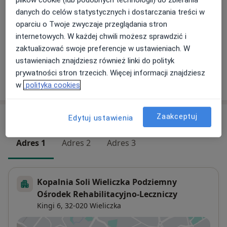
Usługi i ceny
danych do celów statystycznych i dostarczania treści w
oparciu o Twoje zwyczaje przeglądania stron
Konsultacja fizjoterapeutyczna
internetowych. W każdej chwili możesz sprawdzić i
Szczegóły
zaktualizować swoje preferencje w ustawieniach. W
ustawieniach znajdziesz również linki do polityk
prywatności stron trzecich. Więcej informacji znajdziesz
W jaki sposób ustalane są ceny?
w
polityka cookies
Zaakceptuj
Adresy (3)
Edytuj ustawienia
Adres 1
Adres 2
Adres 3
Kopalnia Soli Wieliczka Podziemny
Ośrodek Rehabilitacyjno-Leczniczy
Kingi 6,
32-020
Wieliczka