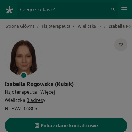
Me
Czego szukasz?
Strona Główna
Fizjoterapeuta
Wieliczka
Izabella R
Zmień miasto
Izabella Rogowska (Kubik)
O specjalizacjach
Fizjoterapeuta
·
Więcej
Wieliczka
3 adresy
Nr PWZ: 66865
Pokaż dane kontaktowe