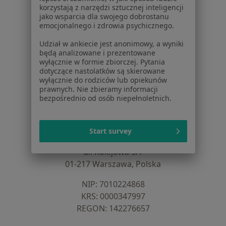
korzystają z narzędzi sztucznej inteligencji
Dla profesjonalistów
jako wsparcia dla swojego dobrostanu
emocjonalnego i zdrowia psychicznego.
Cennik
Udział w ankiecie jest anonimowy, a wyniki
Dla lekarzy
będą analizowane i prezentowane
Dla placówek medycznych
wyłącznie w formie zbiorczej. Pytania
Noa Notes
dotyczące nastolatków są skierowane
nowość
wyłącznie do rodziców lub opiekunów
Baza wiedzy
prawnych. Nie zbieramy informacji
Centrum Pomocy dla Specjalisty
bezpośrednio od osób niepełnoletnich.
Kontakt
ZnanyLekarz - Strona główna
Start survey
ZnanyLekarz Sp. z o.o.
ul. Kolejowa 5/7
01-217 Warszawa, Polska
NIP: ⁠7010224868
KRS: ⁠0000347997
REGON: ⁠142276657