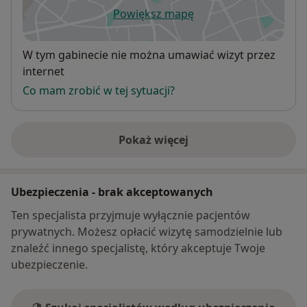
Powiększ mapę
otwiera się w nowej karcie
Dostępność
W tym gabinecie nie można umawiać wizyt przez
internet
Co mam zrobić w tej sytuacji?
Pokaż więcej
o adresie
Ubezpieczenia - brak akceptowanych
Ten specjalista przyjmuje wyłącznie pacjentów
prywatnych. Możesz opłacić wizytę samodzielnie lub
znaleźć innego specjalistę, który akceptuje Twoje
ubezpieczenie.