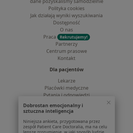
dane pozyskaliśmy samodzielnie
Polityka cookies
Jak działają wyniki wyszukiwania
Dostępność
O nas
Praca
Rekrutujemy!
Partnerzy
Centrum prasowe
Kontakt
Dla pacjentów
Lekarze
Placówki medyczne
Pytania i odpowiedzi
Usługi i zabiegi
Dobrostan emocjonalny i
Choroby
sztuczna inteligencja
Pomoc
Niniejsza ankieta, przygotowana przez
Aplikacje mobilne
zespół Patient Care Doctoralia, ma na celu
Blog dla pacjentów
lepsze zrozumienie, w jaki sposób ludzie