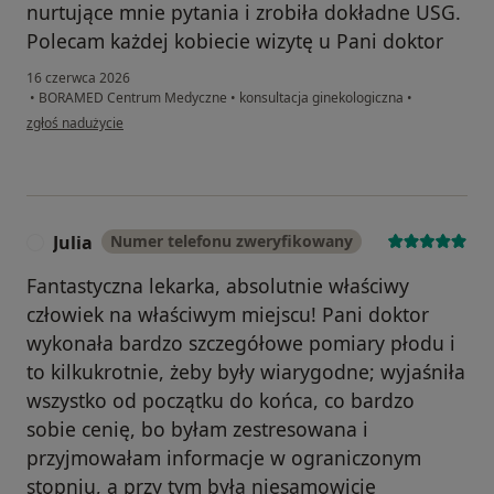
nurtujące mnie pytania i zrobiła dokładne USG.
Polecam każdej kobiecie wizytę u Pani doktor
16 czerwca 2026
•
BORAMED Centrum Medyczne
•
konsultacja ginekologiczna
•
w opinii użytkownika Kasia
zgłoś nadużycie
Julia
Numer telefonu zweryfikowany
J
Fantastyczna lekarka, absolutnie właściwy
człowiek na właściwym miejscu! Pani doktor
wykonała bardzo szczegółowe pomiary płodu i
to kilkukrotnie, żeby były wiarygodne; wyjaśniła
wszystko od początku do końca, co bardzo
sobie cenię, bo byłam zestresowana i
przyjmowałam informacje w ograniczonym
stopniu, a przy tym była niesamowicie