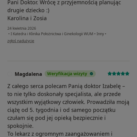
Pani Doktor. Wrócę z przyjemnością planując
drugie dziecko :)
Karolina i Zosia
24 kwietnia 2026
•
I Katedra i Klinika Położnictwa i Ginekologii WUM
•
Inny
•
w opinii użytkownika Karolina
zgłoś nadużycie
Magdalena
Weryfikacja wizyty
M
Z całego serca polecam Panią doktor Izabelę –
to nie tylko doskonały specjalista, ale przede
wszystkim wyjątkowy człowiek. Prowadziła moją
ciążę od 5. tygodnia i od samego początku
czułam się pod jej opieką bezpiecznie i
spokojnie.
To lekarz z ogromnym zaangażowaniem i