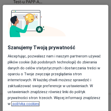
Test-u PAPP-A
USG „połówkowego" 18 – 22(+6) t.c.
Dowiedz się więcej
30/07/2026
ZAPRASZAMY NA BADANIA DO NASZYCH
PLACÓWEK
BORAMED KEN - ul. Beli Bartoka 8 lok. U/A;
Warszawa Ursynów
Szanujemy Twoją prywatność
BORAMED - ul. Bora-Komorowskiego 21 lok. 307;
Akceptując, pozwalasz nam i naszym partnerom używać
Warszawa Praga Południe
plików cookie (lub podobnych technologii) do zbierania
danych do celów statystycznych i dostarczania treści w
oparciu o Twoje zwyczaje przeglądania stron
internetowych. W każdej chwili możesz sprawdzić i
Pokaż więcej aktualności (2)
zaktualizować swoje preferencje w ustawieniach. W
ustawieniach znajdziesz również linki do polityk
prywatności stron trzecich. Więcej informacji znajdziesz
Usługi i ceny
w
polityka cookies