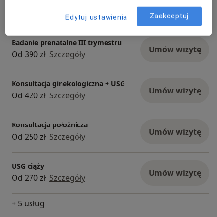
Konsultacja ginekologiczna
Umów wizytę
Od 250 zł
Szczegóły
Zaakceptuj
Edytuj ustawienia
Badanie prenatalne III trymestru
Umów wizytę
Od 390 zł
Szczegóły
Konsultacja ginekologiczna + USG
Umów wizytę
Od 420 zł
Szczegóły
Konsultacja położnicza
Umów wizytę
Od 250 zł
Szczegóły
USG ciąży
Umów wizytę
Od 270 zł
Szczegóły
+ 5 usług