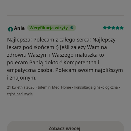
Ania
Weryfikacja wizyty
A
Najlepsza! Polecam z całego serca! Najlepszy
lekarz pod słońcem :) jeśli zależy Wam na
zdrowiu Waszym i Waszego maluszka to
polecam Panią doktor! Kompetentna i
empatyczna osoba. Polecam swoim najbliższym
i znajomym.
21 kwietnia 2026
•
Infemini Medi Home
•
konsultacja ginekologiczna
•
w opinii użytkownika Ania
zgłoś nadużycie
Zobacz więcej