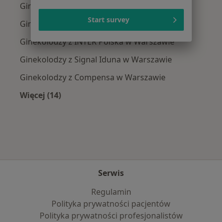
Ginekolodzy z Medicover w Warszawie
Start survey
Ginekolodzy z Allianz w Warszawie
Ginekolodzy z INTER Polska w Warszawie
Ginekolodzy z Signal Iduna w Warszawie
Ginekolodzy z Compensa w Warszawie
Więcej (14)
Więcej w kategorii: Najpopularniejsze ubezpi
Serwis
Regulamin
Polityka prywatności pacjentów
Polityka prywatności profesjonalistów