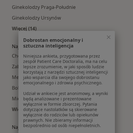
Ginekolodzy Praga-Południe
Ginekolodzy Ursynów
Więcej (14)
Więcej w kategorii: Ginekolodzy w pobliżu
Dobrostan emocjonalny i
sztuczna inteligencja
Najczęście leczone choroby
Choroby ginekologiczne w Warszawie
Niniejsza ankieta, przygotowana przez
zespół Patient Care Doctoralia, ma na celu
Zaburzenia miesiączkowania w Warszawie
lepsze zrozumienie, w jaki sposób ludzie
korzystają z narzędzi sztucznej inteligencji
Menopauza w Warszawie
jako wsparcia dla swojego dobrostanu
emocjonalnego i zdrowia psychicznego.
Bolesne miesiączkowanie w Warszawie
Udział w ankiecie jest anonimowy, a wyniki
Mięśniaki macicy w Warszawie
będą analizowane i prezentowane
wyłącznie w formie zbiorczej. Pytania
Więcej (15)
dotyczące nastolatków są skierowane
wyłącznie do rodziców lub opiekunów
Więcej w kategorii: Najczęście leczone chorob
prawnych. Nie zbieramy informacji
bezpośrednio od osób niepełnoletnich.
Najpopularniejsze ubezpieczenia