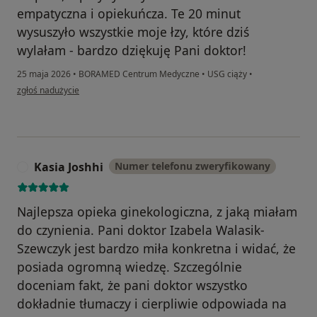
empatyczna i opiekuńcza. Te 20 minut
wysuszyło wszystkie moje łzy, które dziś
wylałam - bardzo dziękuję Pani doktor!
25 maja 2026
•
BORAMED Centrum Medyczne
•
USG ciąży
•
w opinii użytkownika Julia
zgłoś nadużycie
Kasia Joshhi
Numer telefonu zweryfikowany
K
Najlepsza opieka ginekologiczna, z jaką miałam
do czynienia. Pani doktor Izabela Walasik-
Szewczyk jest bardzo miła konkretna i widać, że
posiada ogromną wiedzę. Szczególnie
doceniam fakt, że pani doktor wszystko
dokładnie tłumaczy i cierpliwie odpowiada na