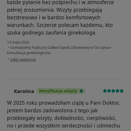
każde pytanie bez pośpiechu i w atmosferze
pełnej zrozumienia. Wizyty przebiegają
bezstresowo i w bardzo komfortowych
warunkach. Szczerze polecam każdemu, kto
szuka godnego zaufania ginekologa
13 maja 2026
•
Samodzielny Publiczny Zakład Opieki Zdrowotnej w Tarczynue
•
konsultacja ginekologiczna
w opinii użytkownika Kasia Joshhi
•
zgłoś nadużycie
Karolina
Weryfikacja wizyty
K
W 2025 roku prowadziłam ciążę u Pani Doktor,
jestem bardzo zadowolona z tego jak
przebiegały wizyty, dokładności, cierpliwości,
no i przede wszystkim serdeczności i uśmiechu