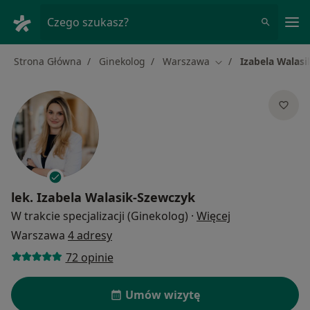
Me
Czego szukasz?
Strona Główna
Ginekolog
Warszawa
Izabela Walas
Zmień miasto
lek.
Izabela Walasik-Szewczyk
O specjalizacja
W trakcie specjalizacji (Ginekolog)
·
Więcej
Warszawa
4 adresy
72 opinie
Umów wizytę