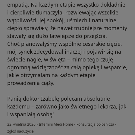
empatią. Na każdym etapie wszystko dokładnie
i cierpliwie tłumaczyła, rozwiewając wszelkie
wątpliwości. Jej spokój, uśmiech i naturalne
ciepło sprawiały, że nawet trudniejsze momenty
stawały się dużo łatwiejsze do przejścia.
Choć planowałyśmy wspólnie cesarskie cięcie,
mój synek zdecydował inaczej i pojawił się na
świecie nagle, w święta – mimo tego czuję
ogromną wdzięczność za całą opiekę i wsparcie,
jakie otrzymałam na każdym etapie
prowadzenia ciąży.
Panią doktor Izabelę polecam absolutnie
każdemu – zarówno jako świetnego lekarza, jak
i wspaniałą osobę!
22 kwietnia 2026
•
Infemini Medi Home
•
konsultacja położnicza
•
w opinii użytkownika Magdalena
zgłoś nadużycie