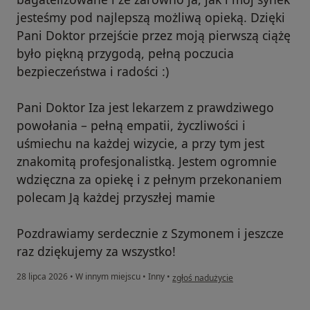
jesteśmy pod najlepszą możliwą opieką. Dzięki
Pani Doktor przejście przez moją pierwszą ciążę
było piękną przygodą, pełną poczucia
bezpieczeństwa i radości :)
Pani Doktor Iza jest lekarzem z prawdziwego
powołania – pełną empatii, życzliwości i
uśmiechu na każdej wizycie, a przy tym jest
znakomitą profesjonalistką. Jestem ogromnie
wdzięczna za opiekę i z pełnym przekonaniem
polecam Ją każdej przyszłej mamie
Pozdrawiamy serdecznie z Szymonem i jeszcze
raz dziękujemy za wszystko!
w opinii użytkownika Sylwia B.
28 lipca 2026
•
W innym miejscu
•
Inny
•
zgłoś nadużycie