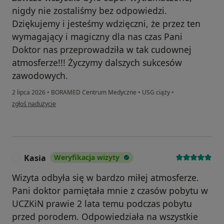
nigdy nie zostaliśmy bez odpowiedzi.
Dziękujemy i jesteśmy wdzięczni, że przez ten
wymagający i magiczny dla nas czas Pani
Doktor nas przeprowadziła w tak cudownej
atmosferze!!! Życzymy dalszych sukcesów
zawodowych.
2 lipca 2026
•
BORAMED Centrum Medyczne
•
USG ciąży
•
w opinii użytkownika Aleksandra
zgłoś nadużycie
Kasia
Weryfikacja wizyty
K
Wizyta odbyła się w bardzo miłej atmosferze.
Pani doktor pamiętała mnie z czasów pobytu w
UCZKiN prawie 2 lata temu podczas pobytu
przed porodem. Odpowiedziała na wszystkie