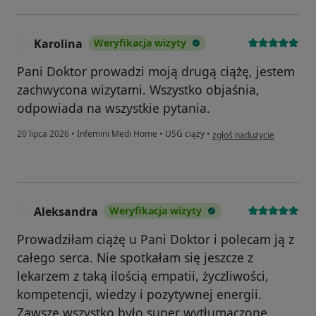
Karolina
Weryfikacja wizyty
K
Pani Doktor prowadzi moją drugą ciążę, jestem
zachwycona wizytami. Wszystko objaśnia,
odpowiada na wszystkie pytania.
w opinii użytkownika Karol
20 lipca 2026
•
Infemini Medi Home
•
USG ciąży
•
zgłoś nadużycie
Aleksandra
Weryfikacja wizyty
A
Prowadziłam ciążę u Pani Doktor i polecam ją z
całego serca. Nie spotkałam się jeszcze z
lekarzem z taką ilością empatii, życzliwości,
kompetencji, wiedzy i pozytywnej energii.
Zawsze wszystko było super wytłumaczone,