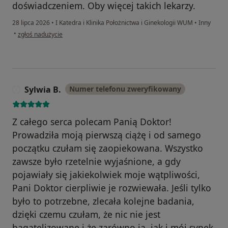
doświadczeniem. Oby więcej takich lekarzy.
28 lipca 2026
•
I Katedra i Klinika Położnictwa i Ginekologii WUM
•
Inny
w opinii użytkownika Sylwia Z.
•
zgłoś nadużycie
Sylwia B.
Numer telefonu zweryfikowany
S
Z całego serca polecam Panią Doktor!
Prowadziła moją pierwszą ciążę i od samego
początku czułam się zaopiekowana. Wszystko
zawsze było rzetelnie wyjaśnione, a gdy
pojawiały się jakiekolwiek moje wątpliwości,
Pani Doktor cierpliwie je rozwiewała. Jeśli tylko
było to potrzebne, zlecała kolejne badania,
dzięki czemu czułam, że nic nie jest
bagatelizowane i że zarówno ja, jak i mój synek