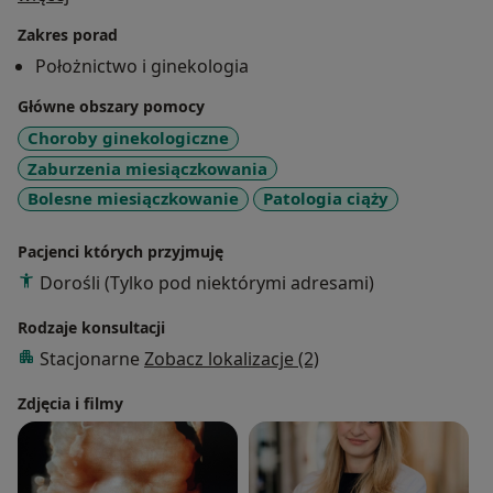
Asystent dydaktyczny w I Katedrze i Klinice
Zakres porad
Położnictwa i Ginekologii WUM. W ramach mojej pracy
Położnictwo i ginekologia
naukowej zajmuję się przede wszystkim tematyką
powikłań ciąż wielopłodowych.
Główne obszary pomocy
Choroby ginekologiczne
Uczestniczka licznych konferencji naukowych
Zaburzenia miesiączkowania
krajowych i zagranicznych z zakresu położnictwa,
Bolesne miesiączkowanie
Patologia ciąży
ginekologii, perinatologii oraz ultrasonografii.
Główne zainteresowania: patologia ciąży, ciąża mnoga,
Pacjenci których przyjmuję
ultrasonografia.
Dorośli (Tylko pod niektórymi adresami)
Certyfikat FMF Londyńskiej Fundacji Medycyny
Rodzaje konsultacji
Płodowej (Fetal Medicine Foundation).
Stacjonarne
Zobacz lokalizacje (2)
Należę do Polskiego Towarzystwa Ginekologów i
Położników.
Zdjęcia i filmy
Zajmuję się prowadzeniem ciąży fizjologicznej oraz
powikłanej, poradnictwem antykoncepcyjnym oraz