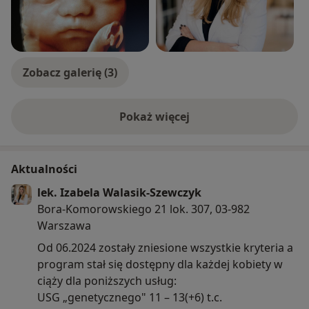
leczeniem infekcji.
Wiek przyjmowanych pacjentek: od 16 roku życia.
Moja praca to moja największa pasja.
Zobacz galerię (3)
Pokaż więcej
o doświadczeniu
Aktualności
lek. Izabela Walasik-Szewczyk
Bora-Komorowskiego 21 lok. 307, 03-982
Warszawa
Od 06.2024 zostały zniesione wszystkie kryteria a
program stał się dostępny dla każdej kobiety w
ciąży dla poniższych usług:
USG „genetycznego" 11 – 13(+6) t.c.