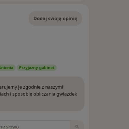
Dodaj swoją opinię
śnienia
Przyjazny gabinet
rujemy je zgodnie z naszymi
iach i sposobie obliczania gwiazdek
ięcej o opiniach
niach