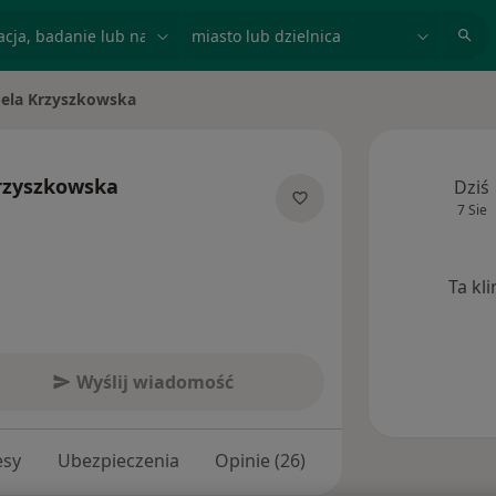
acja, badanie lub nazwisko
miasto lub dzielnica
bela Krzyszkowska
asto
rzyszkowska
Dziś
7 Sie
jalizacjach
Ta kl
Wyślij wiadomość
esy
Ubezpieczenia
Opinie (26)