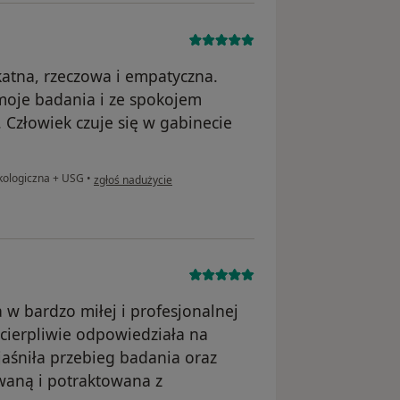
katna, rzeczowa i empatyczna.
moje badania i ze spokojem
 Człowiek czuje się w gabinecie
w opinii użytkownika Małgorzata
kologiczna + USG
•
zgłoś nadużycie
 w bardzo miłej i profesjonalnej
cierpliwie odpowiedziała na
jaśniła przebieg badania oraz
owaną i potraktowana z