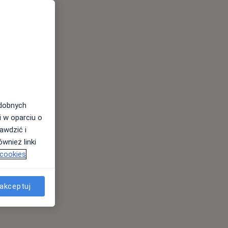
odobnych
i w oparciu o
awdzić i
wnież linki
 cookies
akceptuj