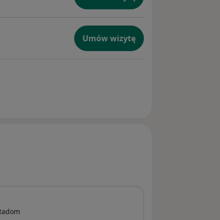
Umów wizytę
Radom