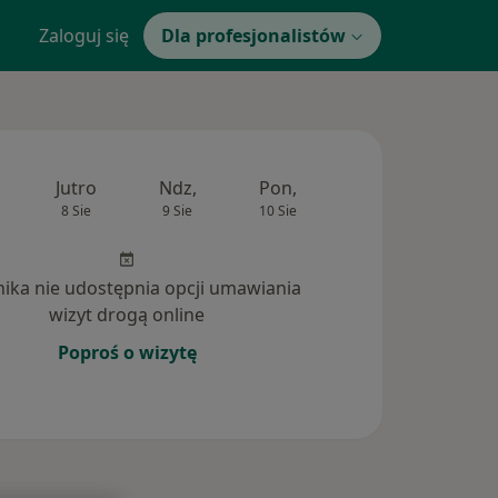
Zaloguj się
Dla profesjonalistów
Jutro
Ndz,
Pon,
Wt,
Śr,
8 Sie
9 Sie
10 Sie
11 Sie
12 Si
inika nie udostępnia opcji umawiania
wizyt drogą online
Poproś o wizytę