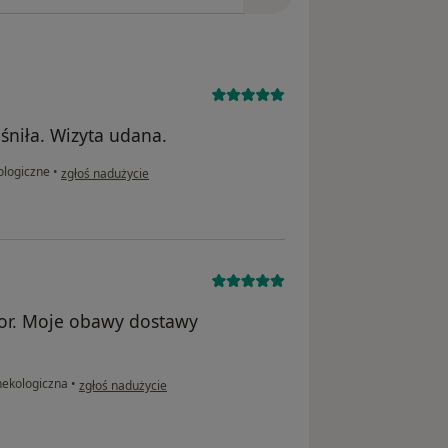
śniła. Wizyta udana.
w opinii użytkownika M
ologiczne
•
zgłoś nadużycie
tor. Moje obawy dostawy
w opinii użytkownika KW
nekologiczna
•
zgłoś nadużycie