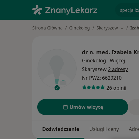
specjaliz
Strona Główna
Ginekolog
Skaryszew
Iza
Zmień mi
dr n. med.
Izabela K
O spec
Ginekolog
·
Więcej
Skaryszew
2 adresy
Nr PWZ: 6629210
26 opinii
Umów wizytę
Doświadczenie
Usługi i ceny
Adr