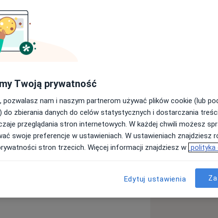
toku.
dycznych.
ołożnictwa oraz ginekologii
my Twoją prywatność
, pozwalasz nam i naszym partnerom używać plików cookie (lub p
wieloletniej pracy w osrodkach
) do zbierania danych do celów statystycznych i dostarczania treśc
stycznym, Radomskim Centrum
zaje przeglądania stron internetowych. W każdej chwili możesz spr
tycznym.
wać swoje preferencje w ustawieniach. W ustawieniach znajdziesz ró
prywatności stron trzecich. Więcej informacji znajdziesz w
polityka
kresu ginekologii, położnictwa oras
alną wiedzą, wspartą doświadczeniem
alnych oraza w gabinecie.
Za
Edytuj ustawienia