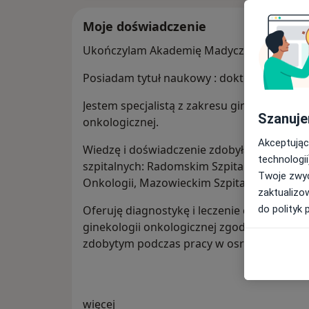
Moje doświadczenie
Ukończylam Akademię Madyczną w Bialyms
Posiadam tytuł naukowy : doktor nauk me
Jestem specjalistą z zakresu ginekologii i p
Szanuje
onkologicznej.
Akceptując
Wiedzę i doświadczenie zdobyłam podczas 
technologii
szpitalnych: Radomskim Szpitalu Specjali
Twoje zwyc
Onkologii, Mazowieckim Szpitalu Specjalis
zaktualizo
do polityk 
Oferuję diagnostykę i leczenie chorób z za
ginekologii onkologicznej zgodnie z aktu
zdobytym podczas pracy w osrodkach szpit
O mnie
więcej