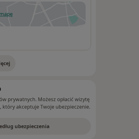
 mapę
wiera się w nowej karcie
ęcej
adresie
h
ntów prywatnych. Możesz opłacić wizytę
ę, który akceptuje Twoje ubezpieczenie.
według ubezpieczenia