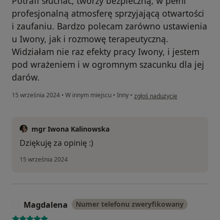
Potrafi słuchać, tworzy bezpieczną, w pełni
profesjonalną atmosferę sprzyjającą otwartości
i zaufaniu. Bardzo polecam zarówno ustawienia
u Iwony, jak i rozmowę terapeutyczną.
Widziałam nie raz efekty pracy Iwony, i jestem
pod wrażeniem i w ogromnym szacunku dla jej
darów.
w opinii użytkownika Maria
15 września 2024
•
W innym miejscu
•
Inny
•
zgłoś nadużycie
mgr Iwona Kalinowska
Dziękuję za opinię :)
15 września 2024
Magdalena
Numer telefonu zweryfikowany
M