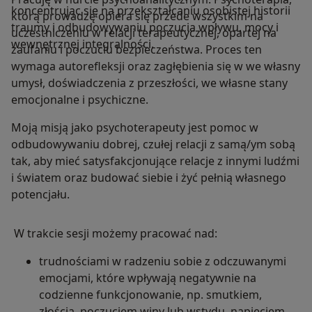
koncentrując się na przekształcaniu osobistej historii
którą prowadzę opiera się przede wszystkim na
traumy i odbudowywaniu poczucia wpływu, mocy i
uczestniczeniu w relacji terapeutycznej, opartej na
wewnętrznej integralności.
zaufaniu i poczuciu bezpieczeństwa. Proces ten
wymaga autorefleksji oraz zagłębienia się w we własny
umysł, doświadczenia z przeszłości, we własne stany
emocjonalne i psychiczne.
Moją misją jako psychoterapeuty jest pomoc w
odbudowywaniu dobrej, czułej relacji z samą/ym sobą
tak, aby mieć satysfakcjonujące relacje z innymi ludźmi
i światem oraz budować siebie i żyć pełnią własnego
potencjału.
W trakcie sesji możemy pracować nad:
trudnościami w radzeniu sobie z odczuwanymi
emocjami, które wpływają negatywnie na
codzienne funkcjonowanie, np. smutkiem,
złością, poczuciem winy lub wstydu, napięciem,