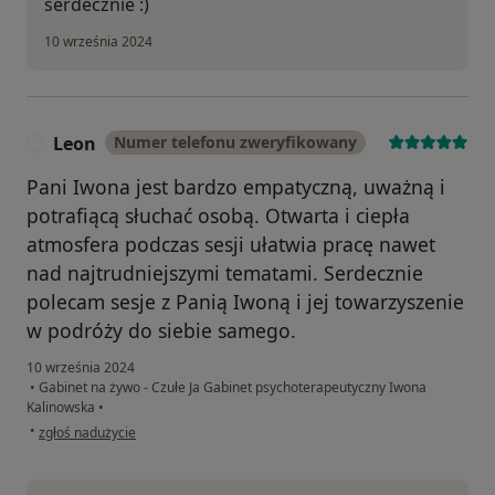
serdecznie :)
10 września 2024
Leon
Numer telefonu zweryfikowany
L
Pani Iwona jest bardzo empatyczną, uważną i
potrafiącą słuchać osobą. Otwarta i ciepła
atmosfera podczas sesji ułatwia pracę nawet
nad najtrudniejszymi tematami. Serdecznie
polecam sesje z Panią Iwoną i jej towarzyszenie
w podróży do siebie samego.
10 września 2024
•
Gabinet na żywo - Czułe Ja Gabinet psychoterapeutyczny Iwona
Kalinowska
•
w opinii użytkownika Leon
•
zgłoś nadużycie