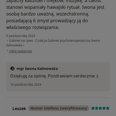
zapachy kadzideł i olejków, muzykę, a całość
stanowi wspaniały hawajski rytuał. Iwona jest
osobą bardzo uważną, wszechstronną,
posiadającą 6 zmysł prowadzący ją do
właściwego rozwiązania.
9 października 2024
•
Gabinet na żywo - Czułe Ja Gabinet psychoterapeutyczny Iwona
Kalinowska
•
w opinii użytkownika Kate
•
zgłoś nadużycie
mgr Iwona Kalinowska
Dziękuję za opinię. Pozdrawiam serdecznie :)
10 października 2024
Leszek
Numer telefonu zweryfikowany
L