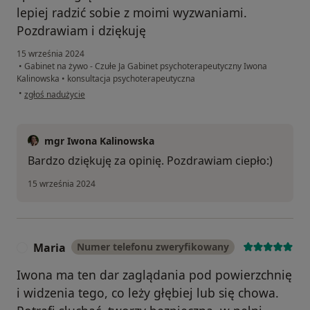
lepiej radzić sobie z moimi wyzwaniami.
Pozdrawiam i dziękuję
15 września 2024
•
Gabinet na żywo - Czułe Ja Gabinet psychoterapeutyczny Iwona
Kalinowska
•
konsultacja psychoterapeutyczna
w opinii użytkownika Magdalena
•
zgłoś nadużycie
mgr Iwona Kalinowska
Bardzo dziękuję za opinię. Pozdrawiam ciepło:)
15 września 2024
Maria
Numer telefonu zweryfikowany
M
Iwona ma ten dar zaglądania pod powierzchnię
i widzenia tego, co leży głębiej lub się chowa.