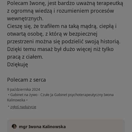
Polecam Iwonę, jest bardzo uważną terapeutką
z ogromną wiedzą i rozumieniem procesów
wewnętrznych.
Cieszę się, że trafiłem na taką mądrą, ciepłą i
otwartą osobę, z którą w bezpiecznej
przestrzeni można się podzielić swoją historią.
Dzięki temu masaż był dużo więcej niż tylko
pracą z ciałem.
Dziękuję
Polecam z serca
9 października 2024
•
Gabinet na żywo - Czułe Ja Gabinet psychoterapeutyczny Iwona
Kalinowska
•
w opinii użytkownika Leszek
•
zgłoś nadużycie
mgr Iwona Kalinowska