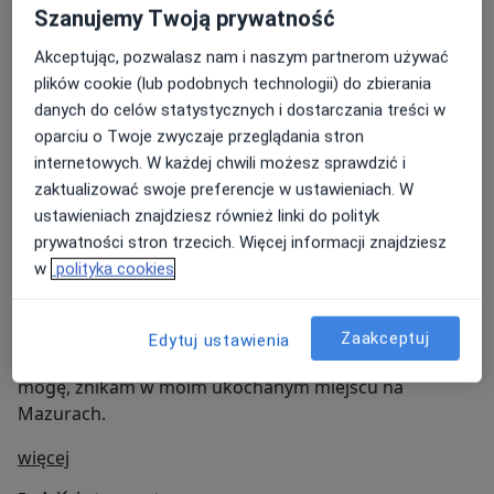
chęcią lepszego zrozumienia siebie, rozwoju,
zdecydowane na rozwój, zmianę, poprawę jakości
Szanujemy Twoją prywatność
pracy nad sobą i tworzenia nowych schematów
swojego życia.
jak wychodzić do życia i pozwalać sobie na więcej
Akceptując, pozwalasz nam i naszym partnerom używać
działania, radzenia sobie z wyzwaniami,
w życiu
plików cookie (lub podobnych technologii) do zbierania
Nie pracuję z osobami z:
konsekwencjami przeżytych doświadczeń
danych do celów statystycznych i dostarczania treści w
jak czuć swoją moc i sprawczość, by kreować
traumatycznych,
zaburzeniami psychotycznymi,
oparciu o Twoje zwyczaje przeglądania stron
swoje życie i żyć własnym życiem.
internetowych. W każdej chwili możesz sprawdzić i
i innymi tematami, które są dla Ciebie ważne i
tendencjami do samobójstwa (po próbie
zaktualizować swoje preferencje w ustawieniach. W
żywe…
samobójczej w ciągu ostatniego roku),
ustawieniach znajdziesz również linki do polityk
prywatności stron trzecich. Więcej informacji znajdziesz
aktywnymi, zagrażającymi życiu uzależnieniami.
w
polityka cookies
Prywatnie: Fascynuje mnie głębia, złożoność i
wielowymiarowość natury człowieka, kocham
Zaakceptuj
Edytuj ustawienia
wolność, przestrzeń, bycie i czucie, naturę… gdy tylko
mogę, znikam w moim ukochanym miejscu na
Mazurach.
O mnie
więcej