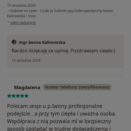
15 września 2024
•
Gabinet na żywo - Czułe Ja Gabinet psychoterapeutyczny Iwona
Kalinowska
•
Inny
w opinii użytkownika Ewelina B.
•
zgłoś nadużycie
mgr Iwona Kalinowska
Bardzo dziękuję za opinię. Pozdrawiam ciepło:)
15 września 2024
Magdalena
Numer telefonu zweryfikowany
M
Polecam sesje u p.Iwony profesjonalne
podejście , a przy tym ciepła i uważna osoba.
Współpraca z nią pozwala mi w bezpieczny
sposób zaglądać w trudne doświadczenia i