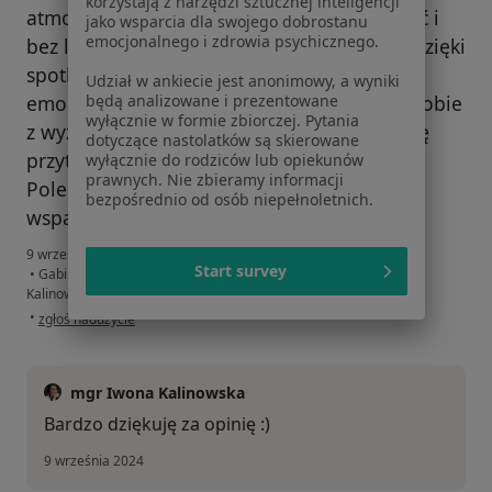
korzystają z narzędzi sztucznej inteligencji
atmosfera sprawiły, że mogłam się otworzyć i
jako wsparcia dla swojego dobrostanu
emocjonalnego i zdrowia psychicznego.
bez lęku rozmawiać o trudnych tematach. Dzięki
spotkaniom zaczęłam lepiej rozumieć swoje
Udział w ankiecie jest anonimowy, a wyniki
emocje i znalazłam narzędzia do radzenia sobie
będą analizowane i prezentowane
wyłącznie w formie zbiorczej. Pytania
z wyzwaniami, które wcześniej wydawały się
dotyczące nastolatków są skierowane
przytłaczające.
wyłącznie do rodziców lub opiekunów
prawnych. Nie zbieramy informacji
Polecam Panią Iwonę każdemu, kto szuka
bezpośrednio od osób niepełnoletnich.
wsparcia.
9 września 2024
Start survey
•
Gabinet na żywo - Czułe Ja Gabinet psychoterapeutyczny Iwona
Kalinowska
•
w opinii użytkownika U.M.
•
zgłoś nadużycie
mgr Iwona Kalinowska
Bardzo dziękuję za opinię :)
9 września 2024