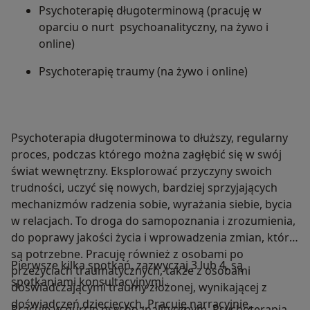
Psychoterapię długoterminową (pracuję w
oparciu o nurt psychoanalityczny, na żywo i
online)
Psychoterapię traumy (na żywo i online)
Psychoterapia długoterminowa to dłuższy, regularny
proces, podczas którego można zagłębić się w swój
świat wewnętrzny. Eksplorować przyczyny swoich
trudności, uczyć się nowych, bardziej sprzyjających
mechanizmów radzenia sobie, wyrażania siebie, bycia
w relacjach. To droga do samopoznania i zrozumienia,
do poprawy jakości życia i wprowadzenia zmian, które
są potrzebne. Pracuję również z osobami po
Pierwsze kilka spotkań, zazwyczaj 3 lub 4, są
przeżyciach traumatycznych, także z osobami
spotkaniami konsultacyjnymi.
doświadczającymi traumy złożonej, wynikającej z
doświadczeń dziecięcych. Pracuję narracyjnie,
Pracuję w nurcie psychoanalitycznym. Psychoterapia,