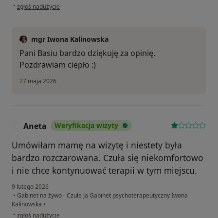
w opinii użytkownika Basia G
•
zgłoś nadużycie
mgr Iwona Kalinowska
Pani Basiu bardzo dziękuję za opinię.
Pozdrawiam ciepło :)
27 maja 2026
Aneta
Weryfikacja wizyty
A
Umówiłam mamę na wizytę i niestety była
bardzo rozczarowana. Czuła się niekomfortowo
i nie chce kontynuować terapii w tym miejscu.
9 lutego 2026
•
Gabinet na żywo - Czułe Ja Gabinet psychoterapeutyczny Iwona
Kalinowska
•
w opinii użytkownika Aneta
•
zgłoś nadużycie