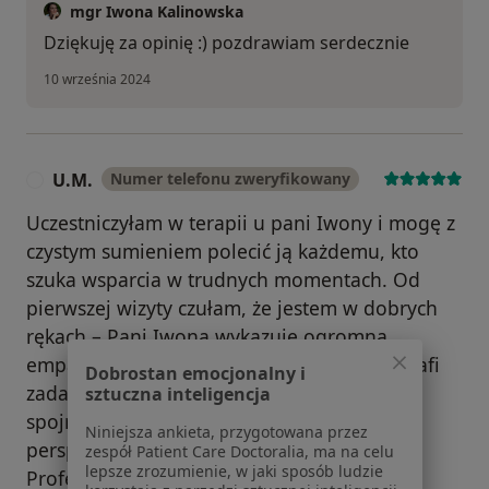
mgr Iwona Kalinowska
Dziękuję za opinię :) pozdrawiam serdecznie
10 września 2024
U.M.
Numer telefonu zweryfikowany
U
Uczestniczyłam w terapii u pani Iwony i mogę z
czystym sumieniem polecić ją każdemu, kto
szuka wsparcia w trudnych momentach. Od
pierwszej wizyty czułam, że jestem w dobrych
rękach – Pani Iwona wykazuje ogromną
empatię i zrozumienie, a jednocześnie potrafi
Dobrostan emocjonalny i
zadawać trafne pytania, które pomagają
sztuczna inteligencja
spojrzeć na swoje problemy z innej
Niniejsza ankieta, przygotowana przez
perspektywy.
zespół Patient Care Doctoralia, ma na celu
lepsze zrozumienie, w jaki sposób ludzie
Profesjonalizm, zaangażowanie oraz ciepła