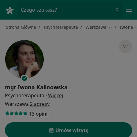
Me
Czego szukasz?
Strona Główna
Psychoterapeuta
Warszawa
Iwona K
Zmień miasto
mgr
Iwona Kalinowska
O specjalizacjach
Psychoterapeuta
·
Więcej
Warszawa
2 adresy
13 opinii
Umów wizytę