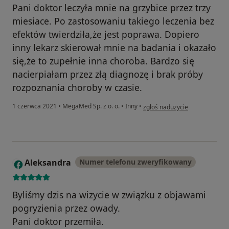
Pani doktor leczyła mnie na grzybice przez trzy
miesiace. Po zastosowaniu takiego leczenia bez
efektów twierdziła,że jest poprawa. Dopiero
inny lekarz skierował mnie na badania i okazało
się,że to zupełnie inna choroba. Bardzo się
nacierpiałam przez złą diagnozę i brak próby
rozpoznania choroby w czasie.
w opinii użytkownika WW
1 czerwca 2021
•
MegaMed Sp. z o. o.
•
Inny
•
zgłoś nadużycie
Aleksandra
Numer telefonu zweryfikowany
A
Byliśmy dzis na wizycie w związku z objawami
pogryzienia przez owady.
Pani doktor przemiła.