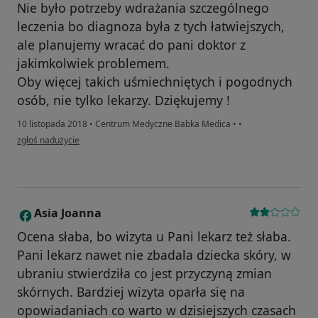
Nie było potrzeby wdrażania szczególnego
leczenia bo diagnoza była z tych łatwiejszych,
ale planujemy wracać do pani doktor z
jakimkolwiek problemem.
Oby więcej takich uśmiechniętych i pogodnych
osób, nie tylko lekarzy. Dziękujemy !
10 listopada 2018
•
Centrum Medyczne Babka Medica
•
•
w opinii użytkownika Aleksandra
zgłoś nadużycie
Asia Joanna
A
Ocena słaba, bo wizyta u Pani lekarz też słaba.
Pani lekarz nawet nie zbadala dziecka skóry, w
ubraniu stwierdziła co jest przyczyną zmian
skórnych. Bardziej wizyta oparła się na
opowiadaniach co warto w dzisiejszych czasach