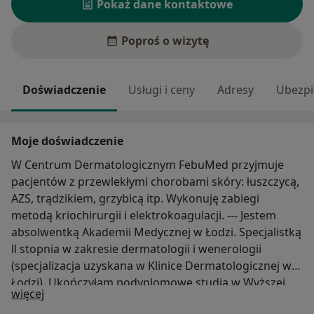
Pokaż dane kontaktowe
Poproś o wizytę
Doświadczenie
Usługi i ceny
Adresy
Ubezpi
Moje doświadczenie
W Centrum Dermatologicznym FebuMed przyjmuje
pacjentów z przewlekłymi chorobami skóry: łuszczycą,
AZS, trądzikiem, grzybicą itp. Wykonuję zabiegi
metodą kriochirurgii i elektrokoagulacji. --- Jestem
absolwentką Akademii Medycznej w Łodzi. Specjalistką
ll stopnia w zakresie dermatologii i wenerologii
(specjalizacja uzyskana w Klinice Dermatologicznej w
Łodzi). Ukończyłam podyplomowe studia w Wyższej
O mnie
więcej
Szkole Nauk Społecznych w Lublinie z kosmetologii.