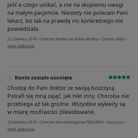
jeść a czego unikać, a nie na skupieniu uwagi
na małym pacjencie. Niestety nie polecam Pani
lekarz, bo tak na prawdę nic konkretnego nie
powiedziała.
23 czerwca 2018
•
Centrum Medyczne Babka Medica
•
Zmiany skóry
•
w opinii użytkownika Asia Joanna
zgłoś nadużycie
Konto zostało usunięte
Chodzę do Pani doktor ze swoją łuszczycą.
Potrafi się mną zająć, jak nikt inny. Choroba nie
przebiega aż tak groźne. Wszystkie wykwity są
w miarę możliwości zlikwidowane.
20 kwietnia 2018
•
Centrum Dermatologiczne FEBUMED
•
łuszczyca
•
w opinii użytkownika Konto zostało usunięte
zgłoś nadużycie