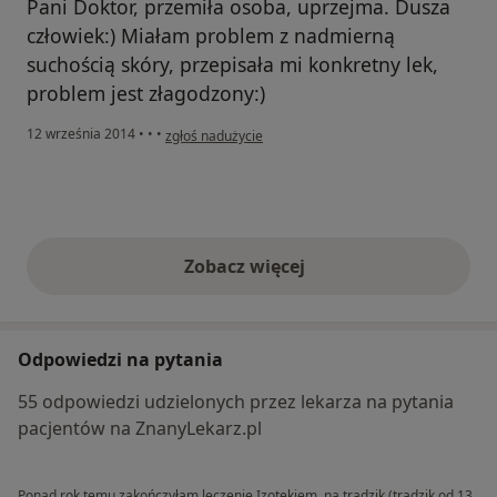
Pani Doktor, przemiła osoba, uprzejma. Dusza
człowiek:) Miałam problem z nadmierną
suchością skóry, przepisała mi konkretny lek,
problem jest złagodzony:)
w opinii użytkownika Konto zostało usunięte
12 września 2014
•
•
•
zgłoś nadużycie
Zobacz więcej
opinie powyżej
Odpowiedzi na pytania
55 odpowiedzi udzielonych przez lekarza na pytania
pacjentów na ZnanyLekarz.pl
Ponad rok temu zakończyłam leczenie Izotekiem, na trądzik (trądzik od 13