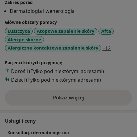
Uczestniczę w licznych kursach i szkoleniach dla
Zakres porad
lekarzy potwierdzonych certyfikatami z zakresu
Dermatologia i wenerologia
dermatologii, dermatologii estetycznej oraz
Główne obszary pomocy
alergologii.
Łuszczyca
Atopowe zapalenie skóry
Afta
Alergie skórne
a11y_sr_mo
Alergiczne kontaktowe zapalenie skóry
+12
Pacjenci których przyjmuję
Dorośli (Tylko pod niektórymi adresami)
Dzieci (Tylko pod niektórymi adresami)
Pokaż więcej
o doświadczeniu
Usługi i ceny
Konsultacja dermatologiczna