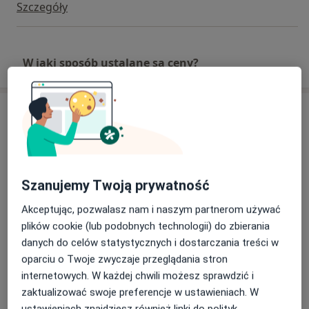
Szczegóły
W jaki sposób ustalane są ceny?
Adresy (4)
Adres 1
Adres 2
Adres 3
Adres 4
Szanujemy Twoją prywatność
Indywidualna Praktyka Lekarska
Akceptując, pozwalasz nam i naszym partnerom używać
ul. Targowa 2 pok. 8,
97-300
Piotrków Trybunalski
plików cookie (lub podobnych technologii) do zbierania
danych do celów statystycznych i dostarczania treści w
Powiększ mapę
oparciu o Twoje zwyczaje przeglądania stron
otwiera się w nowej karcie
internetowych. W każdej chwili możesz sprawdzić i
zaktualizować swoje preferencje w ustawieniach. W
Dostępność
W tym gabinecie nie można umawiać wizyt przez
ustawieniach znajdziesz również linki do polityk