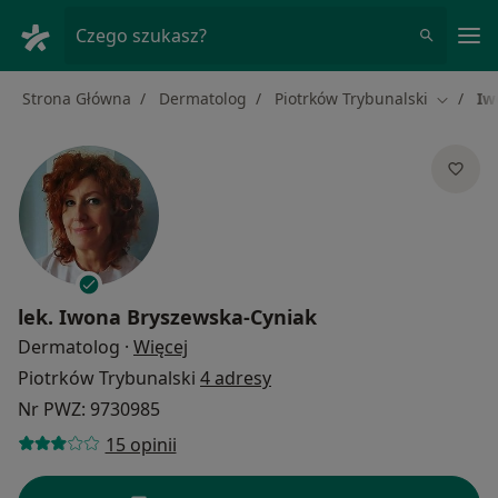
Me
Czego szukasz?
Strona Główna
Dermatolog
Piotrków Trybunalski
Iw
Zmień m
lek.
Iwona Bryszewska-Cyniak
O specjalizacjach
Dermatolog
·
Więcej
Piotrków Trybunalski
4 adresy
Nr PWZ: 9730985
15 opinii