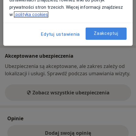
internet
prywatności stron trzecich. Więcej informacji znajdziesz
Co mam zrobić w tej sytuacji?
w
polityka cookies
Pokaż więcej
Zaakceptuj
Edytuj ustawienia
o adresie
Akceptowane ubezpieczenia
Ubezpieczenia są akceptowane, ale zakres zależy od
lokalizacji i usługi. Sprawdź podczas umawiania wizyty.
Zobacz wszystkie ubezpieczenia
Opinie
Dodaj swoją opinię