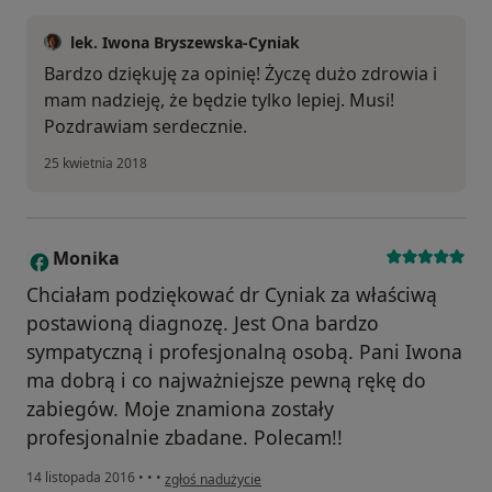
lek. Iwona Bryszewska-Cyniak
Bardzo dziękuję za opinię! Życzę dużo zdrowia i
mam nadzieję, że będzie tylko lepiej. Musi!
Pozdrawiam serdecznie.
25 kwietnia 2018
Monika
M
Chciałam podziękować dr Cyniak za właściwą
postawioną diagnozę. Jest Ona bardzo
sympatyczną i profesjonalną osobą. Pani Iwona
ma dobrą i co najważniejsze pewną rękę do
zabiegów. Moje znamiona zostały
profesjonalnie zbadane. Polecam!!
w opinii użytkownika Monika
14 listopada 2016
•
•
•
zgłoś nadużycie