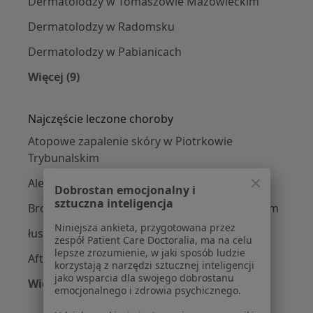
Dermatolodzy w Tomaszowie Mazowieckim
Dermatolodzy w Radomsku
Dermatolodzy w Pabianicach
Więcej (9)
Więcej w kategorii: W pobliżu Piotrkowa Tryb
Najczęście leczone choroby
Atopowe zapalenie skóry w Piotrkowie
Trybunalskim
Alergie skórne w Piotrkowie Trybunalskim
Dobrostan emocjonalny i
sztuczna inteligencja
Brodawki wirusowe w Piotrkowie Trybunalskim
Niniejsza ankieta, przygotowana przez
łuszczyca w Piotrkowie Trybunalskim
zespół Patient Care Doctoralia, ma na celu
lepsze zrozumienie, w jaki sposób ludzie
Afta w Piotrkowie Trybunalskim
korzystają z narzędzi sztucznej inteligencji
jako wsparcia dla swojego dobrostanu
Więcej (14)
emocjonalnego i zdrowia psychicznego.
Więcej w kategorii: Najczęście leczone chorob