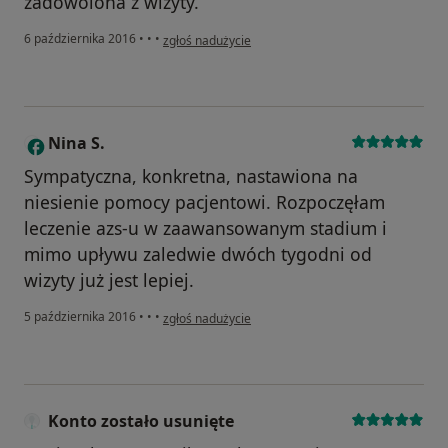
zadowolona z wizyty.
w opinii użytkownika Konto zostało usunięte
6 października 2016
•
•
•
zgłoś nadużycie
Nina S.
N
Sympatyczna, konkretna, nastawiona na
niesienie pomocy pacjentowi. Rozpoczęłam
leczenie azs-u w zaawansowanym stadium i
mimo upływu zaledwie dwóch tygodni od
wizyty już jest lepiej.
w opinii użytkownika Nina S.
5 października 2016
•
•
•
zgłoś nadużycie
Konto zostało usunięte