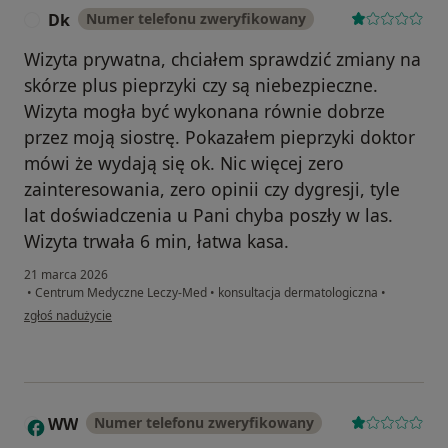
Dk
Numer telefonu zweryfikowany
D
Wizyta prywatna, chciałem sprawdzić zmiany na
skórze plus pieprzyki czy są niebezpieczne.
Wizyta mogła być wykonana równie dobrze
przez moją siostrę. Pokazałem pieprzyki doktor
mówi że wydają się ok. Nic więcej zero
zainteresowania, zero opinii czy dygresji, tyle
lat doświadczenia u Pani chyba poszły w las.
Wizyta trwała 6 min, łatwa kasa.
21 marca 2026
•
Centrum Medyczne Leczy-Med
•
konsultacja dermatologiczna
•
w opinii użytkownika Dk
zgłoś nadużycie
WW
Numer telefonu zweryfikowany
W