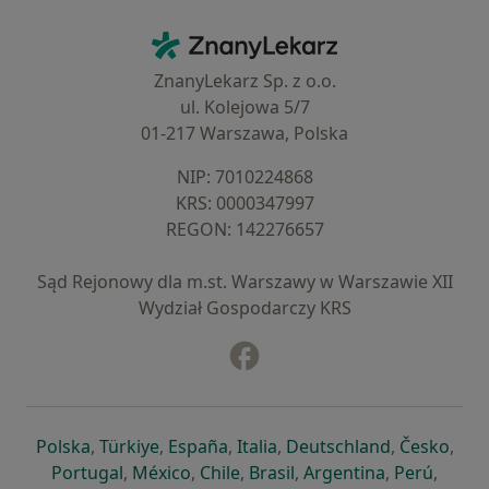
Kontakt
ZnanyLekarz - Strona główna
ZnanyLekarz Sp. z o.o.
ul. Kolejowa 5/7
01-217 Warszawa, Polska
NIP: ⁠7010224868
KRS: ⁠0000347997
REGON: ⁠142276657
Sąd Rejonowy dla m.st. Warszawy w Warszawie XII
Wydział Gospodarczy KRS
Facebook
otwiera się w nowej karcie
otwiera się w nowej karcie
otwiera się w nowej karcie
otwiera się w nowej karcie
otwiera się w nowej karci
otwiera się
otwi
Polska
,
Türkiye
,
España
,
Italia
,
Deutschland
,
Česko
,
otwiera się w nowej karcie
otwiera się w nowej karcie
otwiera się w nowej karcie
otwiera się w nowej kar
otwiera się 
otwier
Portugal
,
México
,
Chile
,
Brasil
,
Argentina
,
Perú
,