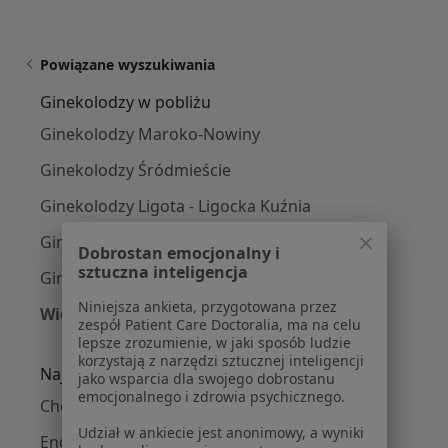
Powiązane wyszukiwania
Ginekolodzy w pobliżu
Ginekolodzy Maroko-Nowiny
Ginekolodzy Śródmieście
Ginekolodzy Ligota - Ligocka Kuźnia
Ginekolodzy Niedobczyce
Dobrostan emocjonalny i
sztuczna inteligencja
Ginekolodzy Smolna
Niniejsza ankieta, przygotowana przez
Więcej (2)
zespół Patient Care Doctoralia, ma na celu
Więcej w kategorii: Ginekolodzy w pobliżu
lepsze zrozumienie, w jaki sposób ludzie
korzystają z narzędzi sztucznej inteligencji
Najczęście leczone choroby
jako wsparcia dla swojego dobrostanu
emocjonalnego i zdrowia psychicznego.
Choroby ginekologiczne w Rybniku
Udział w ankiecie jest anonimowy, a wyniki
Endometrioza w Rybniku