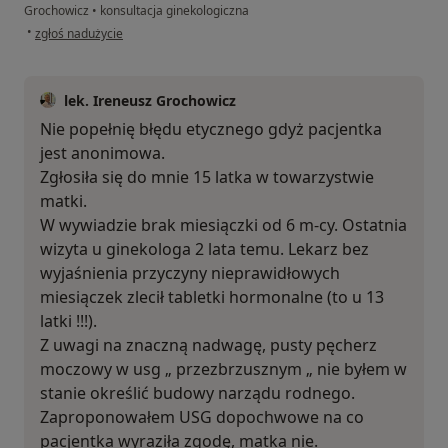
Grochowicz
•
konsultacja ginekologiczna
w opinii użytkownika Gosia
•
zgłoś nadużycie
lek. Ireneusz Grochowicz
Nie popełnię błędu etycznego gdyż pacjentka
jest anonimowa.
Zgłosiła się do mnie 15 latka w towarzystwie
matki.
W wywiadzie brak miesiączki od 6 m-cy. Ostatnia
wizyta u ginekologa 2 lata temu. Lekarz bez
wyjaśnienia przyczyny nieprawidłowych
miesiączek zlecił tabletki hormonalne (to u 13
latki !!!).
Z uwagi na znaczną nadwagę, pusty pęcherz
moczowy w usg „ przezbrzusznym „ nie byłem w
stanie określić budowy narządu rodnego.
Zaproponowałem USG dopochwowe na co
pacjentka wyraziła zgodę, matka nie.