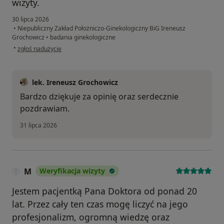
wizyty.
30 lipca 2026
•
Niepubliczny Zakład Położniczo-Ginekologiczny BiG Ireneusz
Grochowicz
•
badania ginekologiczne
w opinii użytkownika Patrycja
•
zgłoś nadużycie
lek. Ireneusz Grochowicz
Bardzo dziękuje za opinię oraz serdecznie
pozdrawiam.
31 lipca 2026
M
Weryfikacja wizyty
Jestem pacjentką Pana Doktora od ponad 20
lat. Przez cały ten czas mogę liczyć na jego
profesjonalizm, ogromną wiedzę oraz