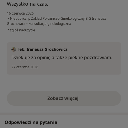
Wszystko na czas.
16 czerwca 2026
•
Niepubliczny Zakład Położniczo-Ginekologiczny BiG Ireneusz
Grochowicz
•
konsultacja ginekologiczna
w opinii użytkownika AF
•
zgłoś nadużycie
lek. Ireneusz Grochowicz
Dziękuje za opinię a także piękne pozdrawiam.
27 czerwca 2026
Zobacz więcej
opinie powyżej
Odpowiedzi na pytania