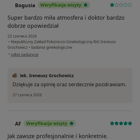
Bogusia
Weryfikacja wizyty
B
Super bardzo miła atmosfera i doktor bardzo
dobrze opowiedział
23 czerwca 2026
•
Niepubliczny Zakład Położniczo-Ginekologiczny BiG Ireneusz
Grochowicz
•
badania ginekologiczne
w opinii użytkownika Bogusia
•
zgłoś nadużycie
lek. Ireneusz Grochowicz
Dziękuje za opinię oraz serdecznie pozdrawiam.
27 czerwca 2026
AF
Weryfikacja wizyty
A
Jak zawsze profesjonalnie i konkretnie.