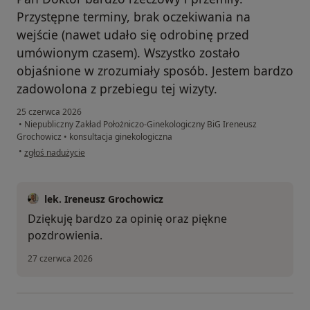
Przystępne terminy, brak oczekiwania na
wejście (nawet udało się odrobinę przed
umówionym czasem). Wszystko zostało
objaśnione w zrozumiały sposób. Jestem bardzo
zadowolona z przebiegu tej wizyty.
25 czerwca 2026
•
Niepubliczny Zakład Położniczo-Ginekologiczny BiG Ireneusz
Grochowicz
•
konsultacja ginekologiczna
w opinii użytkownika Weronika
•
zgłoś nadużycie
lek. Ireneusz Grochowicz
Dziękuję bardzo za opinię oraz piękne
pozdrowienia.
27 czerwca 2026