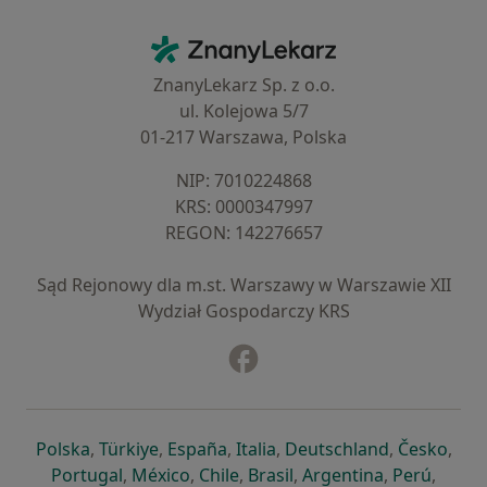
Kontakt
ZnanyLekarz - Strona główna
ZnanyLekarz Sp. z o.o.
ul. Kolejowa 5/7
01-217 Warszawa, Polska
NIP: ⁠7010224868
KRS: ⁠0000347997
REGON: ⁠142276657
Sąd Rejonowy dla m.st. Warszawy w Warszawie XII
Wydział Gospodarczy KRS
Facebook
otwiera się w nowej karcie
otwiera się w nowej karcie
otwiera się w nowej karcie
otwiera się w nowej karcie
otwiera się w nowej karci
otwiera się
otwi
Polska
,
Türkiye
,
España
,
Italia
,
Deutschland
,
Česko
,
otwiera się w nowej karcie
otwiera się w nowej karcie
otwiera się w nowej karcie
otwiera się w nowej kar
otwiera się 
otwier
Portugal
,
México
,
Chile
,
Brasil
,
Argentina
,
Perú
,