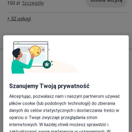
150 zł
Szczegóły
+ 32 usługi
W jaki sposób ustalane są ceny?
Adres
Niepubliczny Zakład Położniczo-
Ginekologiczny BiG Ireneusz Grochowicz
Szanujemy Twoją prywatność
ul. Ks. Henryka Jośki 60,
44-217
Rybnik
Akceptując, pozwalasz nam i naszym partnerom używać
plików cookie (lub podobnych technologii) do zbierania
Powiększ mapę
otwiera się w nowej karcie
danych do celów statystycznych i dostarczania treści w
oparciu o Twoje zwyczaje przeglądania stron
Dostępność
internetowych. W każdej chwili możesz sprawdzić i
Pokaż kalendarz
zaktualizować swoje preferencje w ustawieniach. W