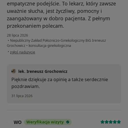
empatyczne podejście. To lekarz, który zawsze
uważnie słucha, jest życzliwy, pomocny i
zaangażowany w dobro pacjenta. Z pełnym
przekonaniem polecam.
28 lipca 2026
•
Niepubliczny Zakład Położniczo-Ginekologiczny BiG Ireneusz
Grochowicz
•
konsultacja ginekologiczna
w opinii użytkownika M
•
zgłoś nadużycie
lek. Ireneusz Grochowicz
Pięknie dziękuje za opinię a także serdecznie
pozdrawiam.
31 lipca 2026
WO
Weryfikacja wizyty
W