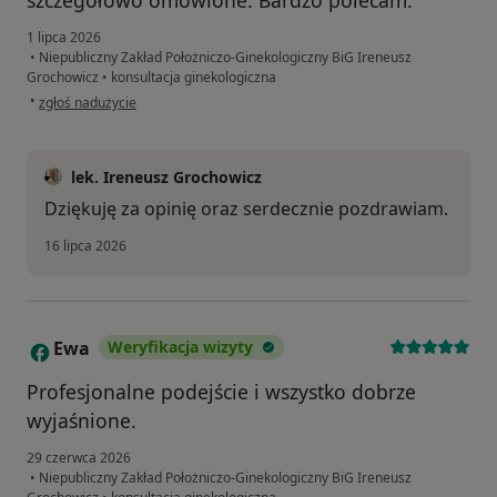
1 lipca 2026
•
Niepubliczny Zakład Położniczo-Ginekologiczny BiG Ireneusz
Grochowicz
•
konsultacja ginekologiczna
w opinii użytkownika Renata
•
zgłoś nadużycie
lek. Ireneusz Grochowicz
Dziękuję za opinię oraz serdecznie pozdrawiam.
16 lipca 2026
Ewa
Weryfikacja wizyty
E
Profesjonalne podejście i wszystko dobrze
wyjaśnione.
29 czerwca 2026
•
Niepubliczny Zakład Położniczo-Ginekologiczny BiG Ireneusz