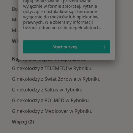
będą analizowane i prezentowane
wyłącznie w formie zbiorczej. Pytania
Bolesne miesiączkowanie w Rybniku
dotyczące nastolatków są skierowane
wyłącznie do rodziców lub opiekunów
Menopauza w Rybniku
prawnych. Nie zbieramy informacji
bezpośrednio od osób niepełnoletnich.
Mięśniaki macicy w Rybniku
Więcej (15)
Start survey
Więcej w kategorii: Najczęście leczone chorob
Najpopularniejsze ubezpieczenia
Ginekolodzy z TELEMEDI w Rybniku
Ginekolodzy z Świat Zdrowia w Rybniku
Ginekolodzy z Saltus w Rybniku
Ginekolodzy z POLMED w Rybniku
Ginekolodzy z Medicover w Rybniku
Więcej (2)
Więcej w kategorii: Najpopularniejsze ubezpie