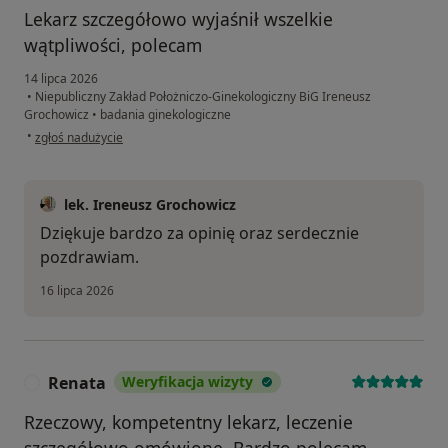
Lekarz szczegółowo wyjaśnił wszelkie
wątpliwości, polecam
14 lipca 2026
•
Niepubliczny Zakład Położniczo-Ginekologiczny BiG Ireneusz
Grochowicz
•
badania ginekologiczne
w opinii użytkownika WO
•
zgłoś nadużycie
lek. Ireneusz Grochowicz
Dziękuje bardzo za opinię oraz serdecznie
pozdrawiam.
16 lipca 2026
Renata
Weryfikacja wizyty
R
Rzeczowy, kompetentny lekarz, leczenie
szczegółowo omówione. Bardzo polecam.