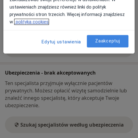
ustawieniach znajdziesz również linki do polityk
prywatności stron trzecich. Więcej informacji znajdziesz
Metody płatności (wizyty prywatne)
w
polityka cookies
Gotówka
Karta płatnicza
Zaakceptuj
Edytuj ustawienia
Pokaż więcej
o adresie
Ubezpieczenia - brak akceptowanych
Ten specjalista przyjmuje wyłącznie pacjentów
prywatnych. Możesz opłacić wizytę samodzielnie lub
znaleźć innego specjalistę, który akceptuje Twoje
ubezpieczenie.
Szukaj specjalistów według ubezpieczenia