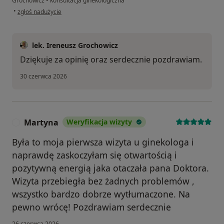
Grochowicz
•
konsultacja ginekologiczna
w opinii użytkownika Ewa
•
zgłoś nadużycie
lek. Ireneusz Grochowicz
Dziękuje za opinię oraz serdecznie pozdrawiam.
30 czerwca 2026
Martyna
Weryfikacja wizyty
M
Była to moja pierwsza wizyta u ginekologa i
naprawdę zaskoczyłam się otwartością i
pozytywną energią jaka otaczała pana Doktora.
Wizyta przebiegła bez żadnych problemów ,
wszystko bardzo dobrze wytłumaczone. Na
pewno wrócę! Pozdrawiam serdecznie
26 czerwca 2026