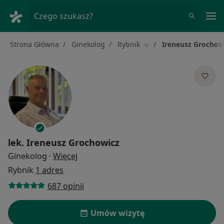
Me
Czego szukasz?
Strona Główna
Ginekolog
Rybnik
Ireneusz Grochow
Zmień miasto
lek.
Ireneusz Grochowicz
O specjalizacjach
Ginekolog
·
Więcej
Rybnik
1 adres
687 opinii
Umów wizytę