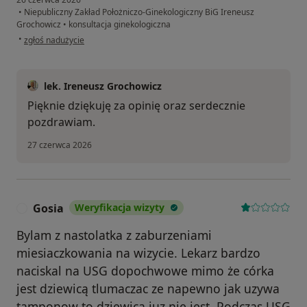
•
Niepubliczny Zakład Położniczo-Ginekologiczny BiG Ireneusz
Grochowicz
•
konsultacja ginekologiczna
w opinii użytkownika Martyna
•
zgłoś nadużycie
lek. Ireneusz Grochowicz
Pięknie dziękuję za opinię oraz serdecznie
pozdrawiam.
27 czerwca 2026
Gosia
Weryfikacja wizyty
G
Bylam z nastolatka z zaburzeniami
miesiaczkowania na wizycie. Lekarz bardzo
naciskal na USG dopochwowe mimo że córka
jest dziewicą tlumaczac ze napewno jak uzywa
tamponow to dziewica juz nie jest. Podczas USG