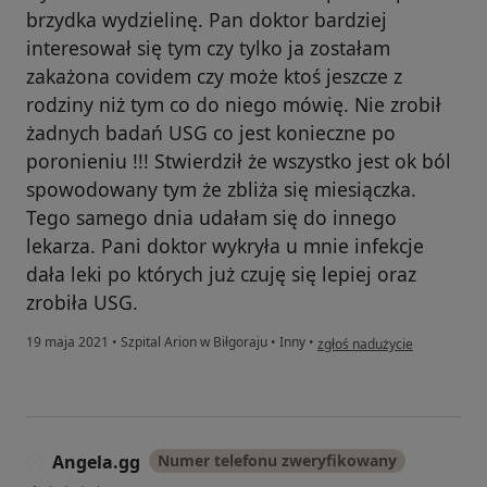
brzydka wydzielinę. Pan doktor bardziej
interesował się tym czy tylko ja zostałam
zakażona covidem czy może ktoś jeszcze z
rodziny niż tym co do niego mówię. Nie zrobił
żadnych badań USG co jest konieczne po
poronieniu !!! Stwierdził że wszystko jest ok ból
spowodowany tym że zbliża się miesiączka.
Tego samego dnia udałam się do innego
lekarza. Pani doktor wykryła u mnie infekcje
dała leki po których już czuję się lepiej oraz
zrobiła USG.
w opinii użytkownika Nie
19 maja 2021
•
Szpital Arion w Biłgoraju
•
Inny
•
zgłoś nadużycie
Angela.gg
Numer telefonu zweryfikowany
A