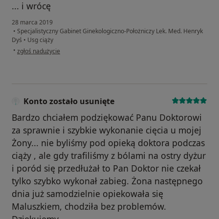
... i wrócę
28 marca 2019
•
Specjalistyczny Gabinet Ginekologiczno-Położniczy Lek. Med. Henryk
Dyś
•
Usg ciąży
w opinii użytkownika Konto zostało usunięte
•
zgłoś nadużycie
Konto zostało usunięte
Bardzo chciałem podziękować Panu Doktorowi
za sprawnie i szybkie wykonanie cięcia u mojej
Żony... nie byliśmy pod opieką doktora podczas
ciąży , ale gdy trafiliśmy z bólami na ostry dyżur
i poród się przedłużał to Pan Doktor nie czekał
tylko szybko wykonał zabieg. Żona następnego
dnia już samodzielnie opiekowała się
Maluszkiem, chodziła bez problemów.