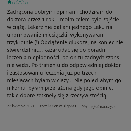
Zachęcona dobrymi opiniami chodziłam do
doktora przez 1 rok... moim celem było zajście
w ciążę. Lekarz nie dał ani jednego Leku na
unormowanie miesiączki, wykonywałam
trzykrotnie (!) Obciążenie glukoza, na koniec nie
stwierdził nic... kazał udać się do poradni
leczenia niepłodności, bo on tu żadnych szans
nie widzi. Po trafieniu do odpowiedniej doktor
i zastosowaniu leczenia już po trzech
miesiącach byłam w ciąży... Nie poleciłabym go
nikomu, byłam przerażona gdy jego opinie,
takie dobre zetkneły się z rzeczywistością.
w opinii użytkownika Ang
22 kwietnia 2021
•
Szpital Arion w Biłgoraju
•
Inny
•
zgłoś nadużycie