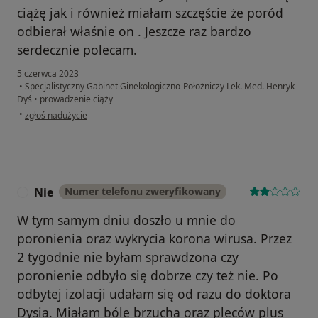
ciążę jak i również miałam szczęście że poród
odbierał właśnie on . Jeszcze raz bardzo
serdecznie polecam.
5 czerwca 2023
•
Specjalistyczny Gabinet Ginekologiczno-Położniczy Lek. Med. Henryk
Dyś
•
prowadzenie ciąży
w opinii użytkownika WŁ
•
zgłoś nadużycie
Nie
Numer telefonu zweryfikowany
N
W tym samym dniu doszło u mnie do
poronienia oraz wykrycia korona wirusa. Przez
2 tygodnie nie byłam sprawdzona czy
poronienie odbyło się dobrze czy też nie. Po
odbytej izolacji udałam się od razu do doktora
Dysia. Miałam bóle brzucha oraz pleców plus