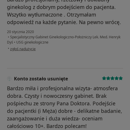
ginekolog z dobrym podejściem do pacjenta.
Wszytko wytłumaczone . Otrzymałam
odpowiedź na każde pytanie. Na pewno wrócę.
20 stycznia 2020
•
Specjalistyczny Gabinet Ginekologiczno-Położniczy Lek. Med. Henryk
Dyś
•
USG ginekologiczne
w opinii użytkownika Konto zostało usunięte
•
zgłoś nadużycie
Konto zostało usunięte
Bardzo miła i profesjonalna wizyta- atmosfera
dobra. Czysty i nowoczesny gabinet. Brak
pośpiechu ze strony Pana Doktora. Podejście
do pacjentki (i Męża) dobre - delikatne badanie,
zaangażowanie i duża wiedza- oceniam
całościowo 10+. Bardzo polecam!