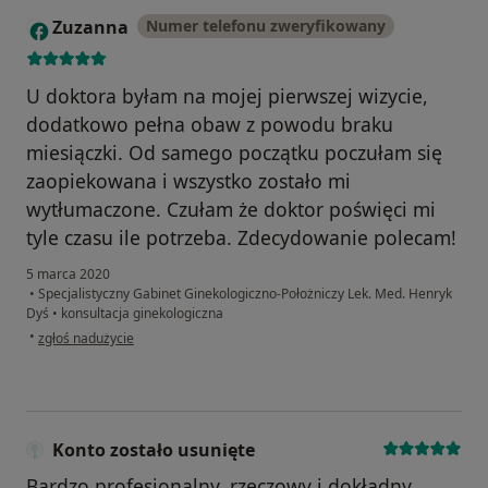
Zuzanna
Numer telefonu zweryfikowany
Z
U doktora byłam na mojej pierwszej wizycie,
dodatkowo pełna obaw z powodu braku
miesiączki. Od samego początku poczułam się
zaopiekowana i wszystko zostało mi
wytłumaczone. Czułam że doktor poświęci mi
tyle czasu ile potrzeba. Zdecydowanie polecam!
5 marca 2020
•
Specjalistyczny Gabinet Ginekologiczno-Położniczy Lek. Med. Henryk
Dyś
•
konsultacja ginekologiczna
w opinii użytkownika Zuzanna
•
zgłoś nadużycie
Konto zostało usunięte
Bardzo profesjonalny, rzeczowy i dokładny