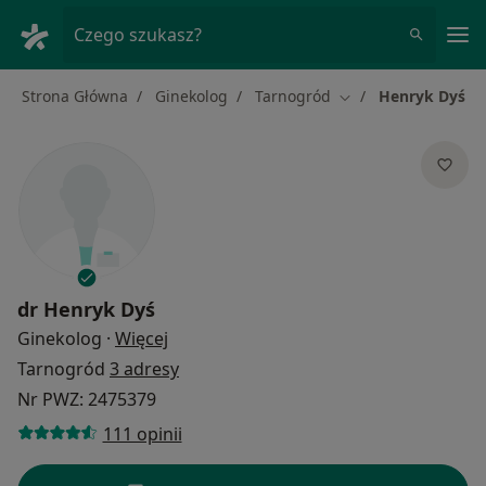
Me
Czego szukasz?
Strona Główna
Ginekolog
Tarnogród
Henryk Dyś
Zmień miasto
dr
Henryk Dyś
O specjalizacjach
Ginekolog
·
Więcej
Tarnogród
3 adresy
Nr PWZ: 2475379
111 opinii