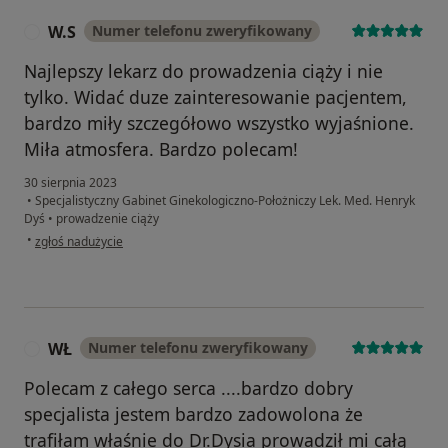
W.S
Numer telefonu zweryfikowany
W
Najlepszy lekarz do prowadzenia ciąży i nie
tylko. Widać duze zainteresowanie pacjentem,
bardzo miły szczegółowo wszystko wyjaśnione.
Miła atmosfera. Bardzo polecam!
30 sierpnia 2023
•
Specjalistyczny Gabinet Ginekologiczno-Położniczy Lek. Med. Henryk
Dyś
•
prowadzenie ciąży
w opinii użytkownika W.S
•
zgłoś nadużycie
WŁ
Numer telefonu zweryfikowany
W
Polecam z całego serca ....bardzo dobry
specjalista jestem bardzo zadowolona że
trafiłam właśnie do Dr.Dysia prowadził mi całą