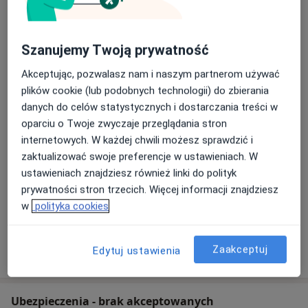
Poradnia Ginekologiczno-Położnicza
Szanujemy Twoją prywatność
ARION
Akceptując, pozwalasz nam i naszym partnerom używać
23-420 Tarnogród, ul. Rynek 85,
23-420
Tarnogród
plików cookie (lub podobnych technologii) do zbierania
danych do celów statystycznych i dostarczania treści w
Powiększ mapę
oparciu o Twoje zwyczaje przeglądania stron
otwiera się w nowej karcie
internetowych. W każdej chwili możesz sprawdzić i
zaktualizować swoje preferencje w ustawieniach. W
Dostępność
W tym gabinecie nie można umawiać wizyt przez
ustawieniach znajdziesz również linki do polityk
internet
prywatności stron trzecich. Więcej informacji znajdziesz
Co mam zrobić w tej sytuacji?
w
polityka cookies
Pokaż więcej
Zaakceptuj
Edytuj ustawienia
o adresie
Ubezpieczenia - brak akceptowanych