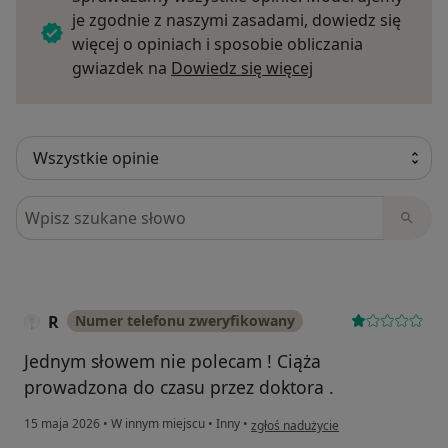
je zgodnie z naszymi zasadami, dowiedz się
więcej o opiniach i sposobie obliczania
Dowiedz się więce
gwiazdek na
Dowiedz się więcej
Szukaj w opiniach
R
Numer telefonu zweryfikowany
Jednym słowem nie polecam ! Ciąża
prowadzona do czasu przez doktora .
w opinii użytkownika R
15 maja 2026
•
W innym miejscu
•
Inny
•
zgłoś nadużycie