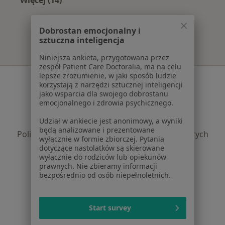
Więcej (14)
Więcej w kategorii: W pobliżu Tarnogrodu
Dobrostan emocjonalny i
sztuczna inteligencja
Niniejsza ankieta, przygotowana przez
zespół Patient Care Doctoralia, ma na celu
lepsze zrozumienie, w jaki sposób ludzie
Serwis
korzystają z narzędzi sztucznej inteligencji
jako wsparcia dla swojego dobrostanu
Regulamin
emocjonalnego i zdrowia psychicznego.
Polityka prywatności pacjentów
Udział w ankiecie jest anonimowy, a wyniki
Polityka prywatności profesjonalistów
będą analizowane i prezentowane
Polityka prywatności dla profesjonalistów, których
wyłącznie w formie zbiorczej. Pytania
dane pozyskaliśmy samodzielnie
dotyczące nastolatków są skierowane
wyłącznie do rodziców lub opiekunów
Polityka cookies
prawnych. Nie zbieramy informacji
Jak działają wyniki wyszukiwania
bezpośrednio od osób niepełnoletnich.
Dostępność
O nas
Praca
Rekrutujemy!
Start survey
Partnerzy