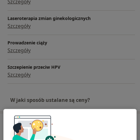
Szczegóły
Laseroterapia zmian ginekologicznych
Szczegóły
Prowadzenie ciąży
Szczegóły
Szczepienie przeciw HPV
Szczegóły
W jaki sposób ustalane są ceny?
Adresy (3)
Adres 1
Adres 2
Adres 3