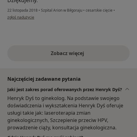
Dziękujemy.
22 listopada 2018
•
Szpital Arion w Biłgoraju
•
cesarskie cięcie
•
w opinii użytkownika Konto zostało usunięte
zgłoś nadużycie
Zobacz więcej
opinie powyżej
Najczęściej zadawane pytania
Jaki jest zakres porad oferowanych przez Henryk Dyś?
Henryk Dyś to ginekolog. Na podstawie swojego
doświadczenia i wykształcenia Henryk Dyś oferuje
usługi takie jak: laseroterapia zmian
ginekologicznych, Szczepienie przeciw HPV,
prowadzenie ciąży, konsultacja ginekologiczna.