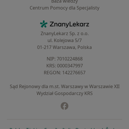
Baza wiedzy
Centrum Pomocy dla Specjalisty
Kontakt
ZnanyLekarz - Strona główna
ZnanyLekarz Sp. z o.o.
ul. Kolejowa 5/7
01-217 Warszawa, Polska
NIP: ⁠7010224868
KRS: ⁠0000347997
REGON: ⁠142276657
Sąd Rejonowy dla m.st. Warszawy w Warszawie XII
Wydział Gospodarczy KRS
Facebook
otwiera się w nowej karcie