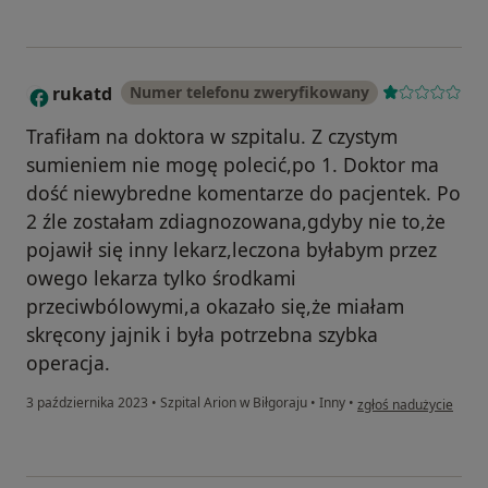
rukatd
Numer telefonu zweryfikowany
R
Trafiłam na doktora w szpitalu. Z czystym
sumieniem nie mogę polecić,po 1. Doktor ma
dość niewybredne komentarze do pacjentek. Po
2 źle zostałam zdiagnozowana,gdyby nie to,że
pojawił się inny lekarz,leczona byłabym przez
owego lekarza tylko środkami
przeciwbólowymi,a okazało się,że miałam
skręcony jajnik i była potrzebna szybka
operacja.
w opinii użytkownika 
3 października 2023
•
Szpital Arion w Biłgoraju
•
Inny
•
zgłoś nadużycie