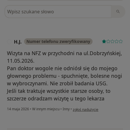
Szukaj w opiniach
H.J.
Numer telefonu zweryfikowany
H
Wizyta na NFZ w przychodni na ul.Dobrzyńskiej,
11.05.2026.
Pan doktor wogole nie odniósł się do mojego
głownego problemu - spuchnięte, bolesne nogi
w wybroczynami. Nie zrobił badania USG.
Jeśli tak traktuje wszystkie starsze osoby, to
szczerze odradzam wizytę u tego lekarza
w opinii użytkownika H.J.
14 maja 2026
•
W innym miejscu
•
Inny
•
zgłoś nadużycie