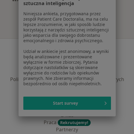
sztuczna inteligencja
Więcej w kategorii: Najczęście leczone chorob
Niniejsza ankieta, przygotowana przez
zespół Patient Care Doctoralia, ma na celu
lepsze zrozumienie, w jaki sposób ludzie
korzystają z narzędzi sztucznej inteligencji
jako wsparcia dla swojego dobrostanu
emocjonalnego i zdrowia psychicznego.
Serwis
Udział w ankiecie jest anonimowy, a wyniki
będą analizowane i prezentowane
Regulamin
wyłącznie w formie zbiorczej. Pytania
Polityka prywatności pacjentów
dotyczące nastolatków są skierowane
Polityka prywatności profesjonalistów
wyłącznie do rodziców lub opiekunów
prawnych. Nie zbieramy informacji
Polityka prywatności dla profesjonalistów, których
bezpośrednio od osób niepełnoletnich.
dane pozyskaliśmy samodzielnie
Polityka cookies
Jak działają wyniki wyszukiwania
Start survey
Dostępność
O nas
Praca
Rekrutujemy!
Partnerzy