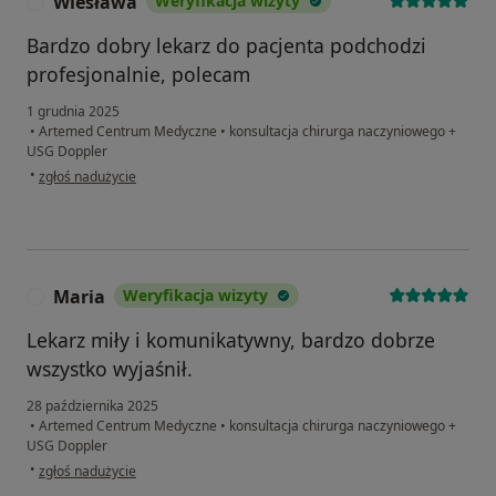
Wiesława
Weryfikacja wizyty
W
Bardzo dobry lekarz do pacjenta podchodzi
profesjonalnie, polecam
1 grudnia 2025
•
Artemed Centrum Medyczne
•
konsultacja chirurga naczyniowego +
USG Doppler
w opinii użytkownika Wiesława
•
zgłoś nadużycie
Maria
Weryfikacja wizyty
M
Lekarz miły i komunikatywny, bardzo dobrze
wszystko wyjaśnił.
28 października 2025
•
Artemed Centrum Medyczne
•
konsultacja chirurga naczyniowego +
USG Doppler
w opinii użytkownika Maria
•
zgłoś nadużycie