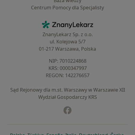
Baza wiedzy
Centrum Pomocy dla Specjalisty
Kontakt
ZnanyLekarz - Strona główna
ZnanyLekarz Sp. z o.o.
ul. Kolejowa 5/7
01-217 Warszawa, Polska
NIP: ⁠7010224868
KRS: ⁠0000347997
REGON: ⁠142276657
Sąd Rejonowy dla m.st. Warszawy w Warszawie XII
Wydział Gospodarczy KRS
Facebook
otwiera się w nowej karcie