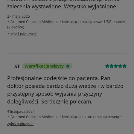
zalecenia wystawione. Wszystko wyjaśnione.
27 maja 2025
•
Artemed Centrum Medyczne
•
konsultacja naczyniowa+ USG doppler
(2 okolice)
w opinii użytkownika Magda
•
zgłoś nadużycie
ST
Weryfikacja wizyty
S
Profesjonalne podejście do pacjenta. Pan
doktor posiada bardzo dużą wiedzę i w bardzo
przystępny sposób wyjaśnia przyczyny
dolegliwości. Serdecznie polecam.
4 listopada 2024
•
Artemed Centrum Medyczne
•
konsultacja chirurga naczyniowego
•
w opinii użytkownika ST
zgłoś nadużycie