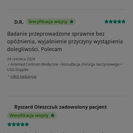
D.R.
Weryfikacja wizyty
D
Badanie przeprowadzone sprawnie bez
opóźnienia, wyjaśnienie przyczyny wystąpienia
dolegliwości. Polecam
24 czerwca 2024
•
Artemed Centrum Medyczne
•
konsultacja chirurga naczyniowego +
USG Doppler
w opinii użytkownika D.R.
•
zgłoś nadużycie
Ryszard Oleszczuk zadowolony pacjent
R
Weryfikacja wizyty