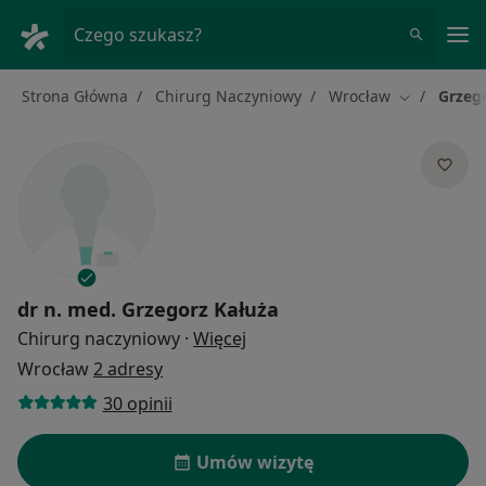
Me
Czego szukasz?
Strona Główna
Chirurg Naczyniowy
Wrocław
Grzeg
Zmień mias
dr n. med.
Grzegorz Kałuża
O specjalizacjach
Chirurg naczyniowy
·
Więcej
Wrocław
2 adresy
30 opinii
Umów wizytę