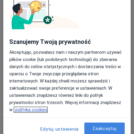
Konsultacja chirurga naczyniowego
+ USG Doppler
Umów wizytę
300 zł
Szczegóły
Konsultacja naczyniowa+ USG
Szanujemy Twoją prywatność
doppler (2 okolice)
Umów wizytę
400 zł
Szczegóły
Akceptując, pozwalasz nam i naszym partnerom używać
plików cookie (lub podobnych technologii) do zbierania
danych do celów statystycznych i dostarczania treści w
USG / doppler żył kończyn dolnych
Umów wizytę
oparciu o Twoje zwyczaje przeglądania stron
300 zł
Szczegóły
internetowych. W każdej chwili możesz sprawdzić i
zaktualizować swoje preferencje w ustawieniach. W
USG doppler tętnic szyjnych i
ustawieniach znajdziesz również linki do polityk
kręgowych
Umów wizytę
prywatności stron trzecich. Więcej informacji znajdziesz
300 zł
Szczegóły
w
polityka cookies
Zaakceptuj
Edytuj ustawienia
W jaki sposób ustalane są ceny?