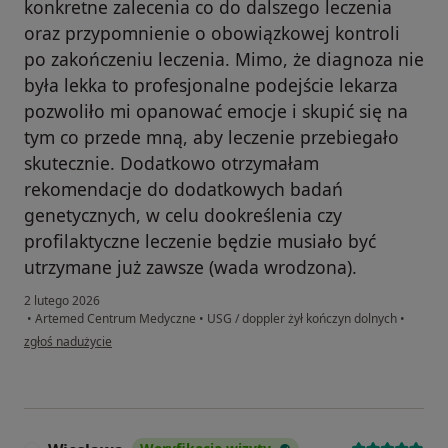
konkretne zalecenia co do dalszego leczenia
oraz przypomnienie o obowiązkowej kontroli
po zakończeniu leczenia. Mimo, że diagnoza nie
była lekka to profesjonalne podejście lekarza
pozwoliło mi opanować emocje i skupić się na
tym co przede mną, aby leczenie przebiegało
skutecznie. Dodatkowo otrzymałam
rekomendacje do dodatkowych badań
genetycznych, w celu dookreślenia czy
profilaktyczne leczenie będzie musiało być
utrzymane już zawsze (wada wrodzona).
2 lutego 2026
•
Artemed Centrum Medyczne
•
USG / doppler żył kończyn dolnych
•
w opinii użytkownika Agnieszka
zgłoś nadużycie