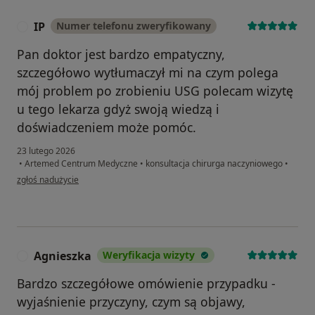
IP
Numer telefonu zweryfikowany
I
Pan doktor jest bardzo empatyczny,
szczegółowo wytłumaczył mi na czym polega
mój problem po zrobieniu USG polecam wizytę
u tego lekarza gdyż swoją wiedzą i
doświadczeniem może pomóc.
23 lutego 2026
•
Artemed Centrum Medyczne
•
konsultacja chirurga naczyniowego
•
w opinii użytkownika IP
zgłoś nadużycie
Agnieszka
Weryfikacja wizyty
A
Bardzo szczegółowe omówienie przypadku -
wyjaśnienie przyczyny, czym są objawy,