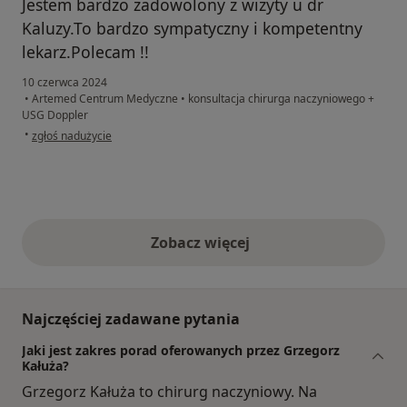
Jestem bardzo zadowolony z wizyty u dr
Kaluzy.To bardzo sympatyczny i kompetentny
lekarz.Polecam !!
10 czerwca 2024
•
Artemed Centrum Medyczne
•
konsultacja chirurga naczyniowego +
USG Doppler
w opinii użytkownika Ryszard Oleszczuk zadowolony pacjent
•
zgłoś nadużycie
Zobacz więcej
opinie powyżej
Najczęściej zadawane pytania
Jaki jest zakres porad oferowanych przez Grzegorz
Kałuża?
Grzegorz Kałuża to chirurg naczyniowy. Na