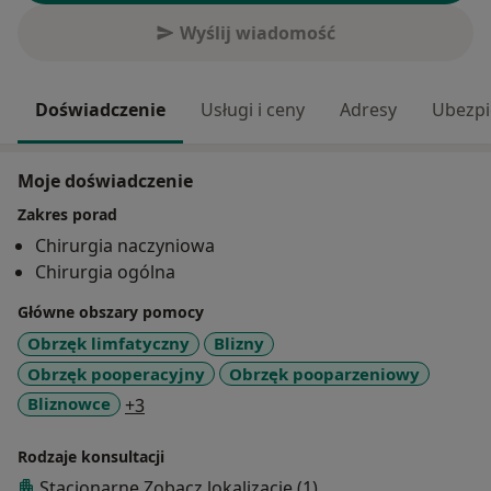
Wyślij wiadomość
Doświadczenie
Usługi i ceny
Adresy
Ubezpi
Moje doświadczenie
Zakres porad
Chirurgia naczyniowa
Chirurgia ogólna
Główne obszary pomocy
Obrzęk limfatyczny
Blizny
Obrzęk pooperacyjny
Obrzęk pooparzeniowy
a11y_sr_more_diseases
Bliznowce
+3
Rodzaje konsultacji
Stacjonarne
Zobacz lokalizacje (1)