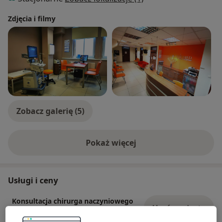
Zdjęcia i filmy
Zobacz galerię (5)
Pokaż więcej
o doświadczeniu
Usługi i ceny
Konsultacja chirurga naczyniowego
Umów wizytę
250 zł
Szczegóły