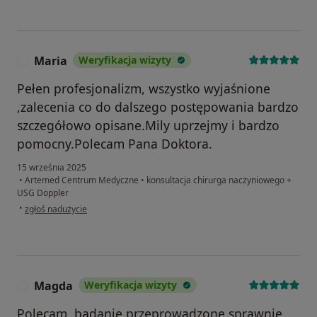
Maria
Weryfikacja wizyty
M
Pełen profesjonalizm, wszystko wyjaśnione
,zalecenia co do dalszego postępowania bardzo
szczegółowo opisane.Mily uprzejmy i bardzo
pomocny.Polecam Pana Doktora.
15 września 2025
•
Artemed Centrum Medyczne
•
konsultacja chirurga naczyniowego +
USG Doppler
w opinii użytkownika Maria
•
zgłoś nadużycie
Magda
Weryfikacja wizyty
M
Polecam, badanie przeprowadzone sprawnie,