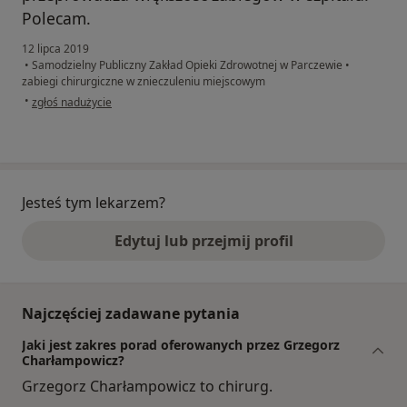
Polecam.
12 lipca 2019
•
Samodzielny Publiczny Zakład Opieki Zdrowotnej w Parczewie
•
zabiegi chirurgiczne w znieczuleniu miejscowym
w opinii użytkownika Konto zostało usunięte
•
zgłoś nadużycie
Jesteś tym lekarzem?
Edytuj lub przejmij profil
Najczęściej zadawane pytania
Jaki jest zakres porad oferowanych przez Grzegorz
Charłampowicz?
Grzegorz Charłampowicz to chirurg.