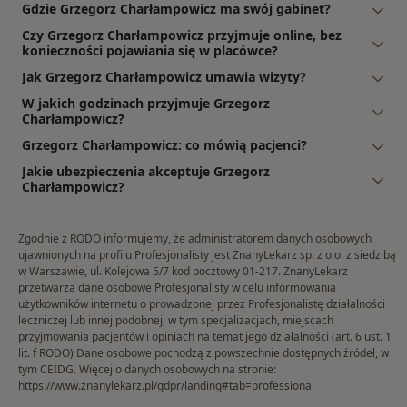
Gdzie Grzegorz Charłampowicz ma swój gabinet?
Czy Grzegorz Charłampowicz przyjmuje online, bez
konieczności pojawiania się w placówce?
Jak Grzegorz Charłampowicz umawia wizyty?
W jakich godzinach przyjmuje Grzegorz
Charłampowicz?
Grzegorz Charłampowicz: co mówią pacjenci?
Jakie ubezpieczenia akceptuje Grzegorz
Charłampowicz?
Zgodnie z RODO informujemy, że administratorem danych osobowych
ujawnionych na profilu Profesjonalisty jest ZnanyLekarz sp. z o.o. z siedzibą
w Warszawie, ul. Kolejowa 5/7 kod pocztowy 01-217. ZnanyLekarz
przetwarza dane osobowe Profesjonalisty w celu informowania
użytkowników internetu o prowadzonej przez Profesjonalistę działalności
leczniczej lub innej podobnej, w tym specjalizacjach, miejscach
przyjmowania pacjentów i opiniach na temat jego działalności (art. 6 ust. 1
lit. f RODO) Dane osobowe pochodzą z powszechnie dostępnych źródeł, w
tym CEIDG. Więcej o danych osobowych na stronie:
https://www.znanylekarz.pl/gdpr/landing#tab=professional