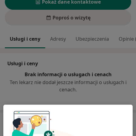
Pokaż dane kontaktowe
Poproś o wizytę
Usługi i ceny
Adresy
Ubezpieczenia
Opinie 
Usługi i ceny
Brak informacji o usługach i cenach
Ten lekarz nie dodał jeszcze informacji o usługach i
cenach.
Adres