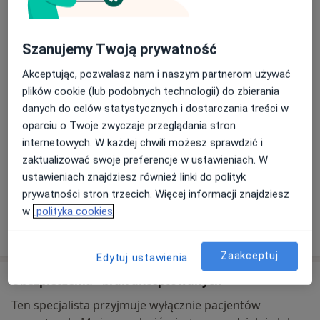
Samodzielny Publiczny Zakład
Podstawowej Opieki Zdrowotnej w
Parczewie
Szanujemy Twoją prywatność
Kościelna 136,
21-200
Parczew
Akceptując, pozwalasz nam i naszym partnerom używać
plików cookie (lub podobnych technologii) do zbierania
Powiększ mapę
otwiera się w nowej karcie
danych do celów statystycznych i dostarczania treści w
oparciu o Twoje zwyczaje przeglądania stron
Dostępność
W tym gabinecie nie można umawiać wizyt przez
internetowych. W każdej chwili możesz sprawdzić i
internet
zaktualizować swoje preferencje w ustawieniach. W
Co mam zrobić w tej sytuacji?
ustawieniach znajdziesz również linki do polityk
prywatności stron trzecich. Więcej informacji znajdziesz
w
polityka cookies
Pokaż więcej
o adresie
Zaakceptuj
Edytuj ustawienia
Ubezpieczenia - brak akceptowanych
Ten specjalista przyjmuje wyłącznie pacjentów