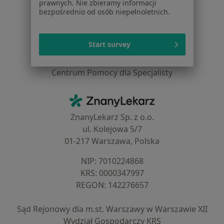
prawnych. Nie zbieramy informacji
bezpośrednio od osób niepełnoletnich.
Cennik
Dla lekarzy
Dla placówek medycznych
Start survey
Noa Notes
nowość
Baza wiedzy
Centrum Pomocy dla Specjalisty
Kontakt
ZnanyLekarz - Strona główna
ZnanyLekarz Sp. z o.o.
ul. Kolejowa 5/7
01-217 Warszawa, Polska
NIP: ⁠7010224868
KRS: ⁠0000347997
REGON: ⁠142276657
Sąd Rejonowy dla m.st. Warszawy w Warszawie XII
Wydział Gospodarczy KRS