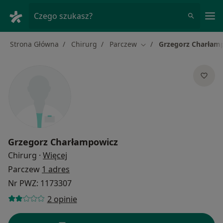
Me
Czego szukasz?
Strona Główna
Chirurg
Parczew
Grzegorz Charłam
Zmień miasto
Grzegorz Charłampowicz
O specjalizacjach
Chirurg
·
Więcej
Parczew
1 adres
Nr PWZ: 1173307
2 opinie