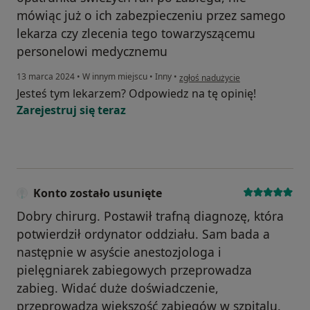
mówiąc już o ich zabezpieczeniu przez samego
lekarza czy zlecenia tego towarzyszącemu
personelowi medycznemu
w opinii użytkownika Pacjent
13 marca 2024
•
W innym miejscu
•
Inny
•
zgłoś nadużycie
Jesteś tym lekarzem? Odpowiedz na tę opinię!
Zarejestruj się teraz
Konto zostało usunięte
Dobry chirurg. Postawił trafną diagnozę, która
potwierdził ordynator oddziału. Sam bada a
następnie w asyście anestozjologa i
pielęgniarek zabiegowych przeprowadza
zabieg. Widać duże doświadczenie,
przeprowadza większość zabiegów w szpitalu.