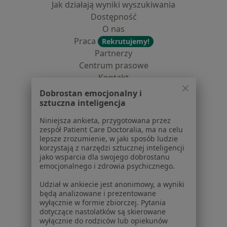
Jak działają wyniki wyszukiwania
Dostępność
O nas
Praca
Rekrutujemy!
Partnerzy
Centrum prasowe
Kontakt
Dobrostan emocjonalny i
Dla pacjentów
sztuczna inteligencja
Lekarze
Niniejsza ankieta, przygotowana przez
Placówki medyczne
zespół Patient Care Doctoralia, ma na celu
lepsze zrozumienie, w jaki sposób ludzie
Pytania i odpowiedzi
korzystają z narzędzi sztucznej inteligencji
Usługi i zabiegi
jako wsparcia dla swojego dobrostanu
Choroby
emocjonalnego i zdrowia psychicznego.
Pomoc
Udział w ankiecie jest anonimowy, a wyniki
Aplikacje mobilne
będą analizowane i prezentowane
Blog dla pacjentów
wyłącznie w formie zbiorczej. Pytania
dotyczące nastolatków są skierowane
Dla profesjonalistów
wyłącznie do rodziców lub opiekunów