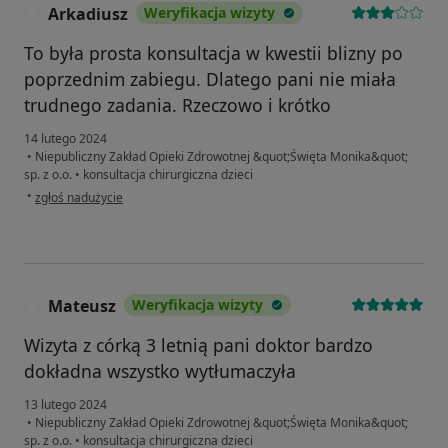
Arkadiusz
Weryfikacja wizyty
A
To była prosta konsultacja w kwestii blizny po
poprzednim zabiegu. Dlatego pani nie miała
trudnego zadania. Rzeczowo i krótko
14 lutego 2024
•
Niepubliczny Zakład Opieki Zdrowotnej &quot;Święta Monika&quot;
sp. z o.o.
•
konsultacja chirurgiczna dzieci
w opinii użytkownika Arkadiusz
•
zgłoś nadużycie
Mateusz
Weryfikacja wizyty
M
Wizyta z córką 3 letnią pani doktor bardzo
dokładna wszystko wytłumaczyła
13 lutego 2024
•
Niepubliczny Zakład Opieki Zdrowotnej &quot;Święta Monika&quot;
sp. z o.o.
•
konsultacja chirurgiczna dzieci