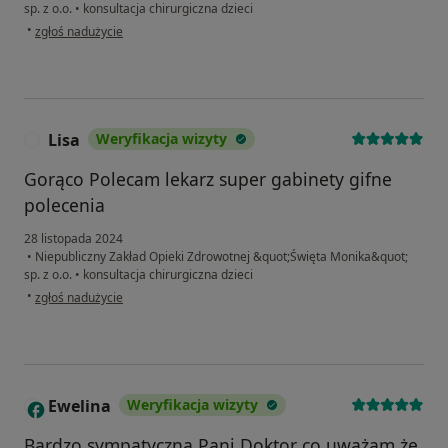
sp. z o.o.
•
konsultacja chirurgiczna dzieci
w opinii użytkownika Ilona
•
zgłoś nadużycie
Lisa
Weryfikacja wizyty
L
Gorąco Polecam lekarz super gabinety gifne
polecenia
28 listopada 2024
•
Niepubliczny Zakład Opieki Zdrowotnej &quot;Święta Monika&quot;
sp. z o.o.
•
konsultacja chirurgiczna dzieci
w opinii użytkownika Lisa
•
zgłoś nadużycie
Ewelina
Weryfikacja wizyty
E
Bardzo sympatyczna Pani Doktor co uważam że