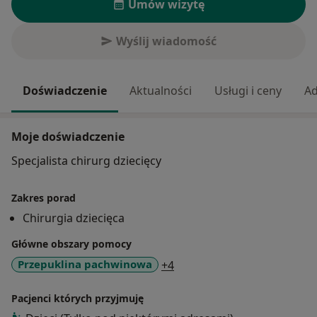
Umów wizytę
Wyślij wiadomość
Doświadczenie
Aktualności
Usługi i ceny
Ad
Moje doświadczenie
Specjalista chirurg dziecięcy
Zakres porad
Chirurgia dziecięca
Główne obszary pomocy
a11y_sr_more_diseases
Przepuklina pachwinowa
+4
Pacjenci których przyjmuję