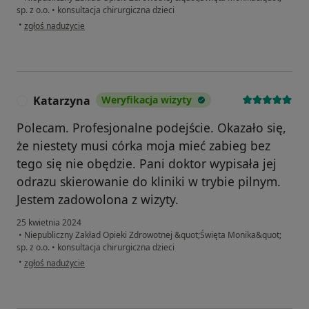
sp. z o.o.
•
konsultacja chirurgiczna dzieci
w opinii użytkownika E.Dz.
•
zgłoś nadużycie
Katarzyna
Weryfikacja wizyty
K
Polecam. Profesjonalne podejście. Okazało się,
że niestety musi córka moja mieć zabieg bez
tego się nie obędzie. Pani doktor wypisała jej
odrazu skierowanie do kliniki w trybie pilnym.
Jestem zadowolona z wizyty.
25 kwietnia 2024
•
Niepubliczny Zakład Opieki Zdrowotnej &quot;Święta Monika&quot;
sp. z o.o.
•
konsultacja chirurgiczna dzieci
w opinii użytkownika Katarzyna
•
zgłoś nadużycie