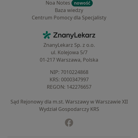
Noa Notes
nowość
Baza wiedzy
Centrum Pomocy dla Specjalisty
Kontakt
ZnanyLekarz - Strona główna
ZnanyLekarz Sp. z o.o.
ul. Kolejowa 5/7
01-217 Warszawa, Polska
NIP: ⁠7010224868
KRS: ⁠0000347997
REGON: ⁠142276657
Sąd Rejonowy dla m.st. Warszawy w Warszawie XII
Wydział Gospodarczy KRS
Facebook
otwiera się w nowej karcie