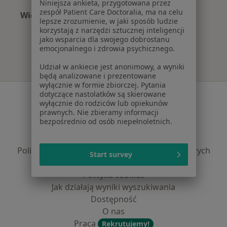
Niniejsza ankieta, przygotowana przez
zespół Patient Care Doctoralia, ma na celu
Więcej (3)
lepsze zrozumienie, w jaki sposób ludzie
Więcej w kategorii: Najczęście leczone choroby
korzystają z narzędzi sztucznej inteligencji
jako wsparcia dla swojego dobrostanu
emocjonalnego i zdrowia psychicznego.
Udział w ankiecie jest anonimowy, a wyniki
będą analizowane i prezentowane
wyłącznie w formie zbiorczej. Pytania
Serwis
dotyczące nastolatków są skierowane
wyłącznie do rodziców lub opiekunów
prawnych. Nie zbieramy informacji
Regulamin
bezpośrednio od osób niepełnoletnich.
Polityka prywatności pacjentów
Polityka prywatności profesjonalistów
Polityka prywatności dla profesjonalistów, których
Start survey
dane pozyskaliśmy samodzielnie
Polityka cookies
Jak działają wyniki wyszukiwania
Dostępność
O nas
Praca
Rekrutujemy!