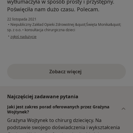
wytłumaczyła w sposób prosty i przystępny.
Poświęciła nam dużo czasu. Polecam.
22 listopada 2021
•
Niepubliczny Zakład Opieki Zdrowotnej &quot;Święta Monika&quot;
sp. z o.o.
•
konsultacja chirurgiczna dzieci
w opinii użytkownika Agnieszka
•
zgłoś nadużycie
Zobacz więcej
opinie powyżej
Najczęściej zadawane pytania
Jaki jest zakres porad oferowanych przez Grażyna
Wojtynek?
Grażyna Wojtynek to chirurg dziecięcy. Na
podstawie swojego doświadczenia i wykształcenia