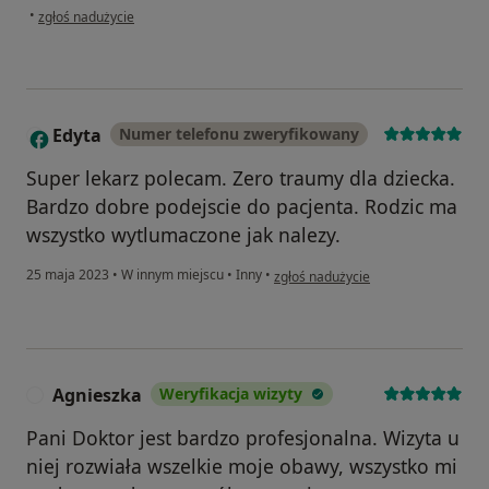
w opinii użytkownika Mateusz
•
zgłoś nadużycie
Edyta
Numer telefonu zweryfikowany
E
Super lekarz polecam. Zero traumy dla dziecka.
Bardzo dobre podejscie do pacjenta. Rodzic ma
wszystko wytlumaczone jak nalezy.
w opinii użytkownika Edyta
25 maja 2023
•
W innym miejscu
•
Inny
•
zgłoś nadużycie
Agnieszka
Weryfikacja wizyty
A
Pani Doktor jest bardzo profesjonalna. Wizyta u
niej rozwiała wszelkie moje obawy, wszystko mi