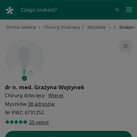
Me
Czego szukasz?
Strona Główna
Chirurg Dziecięcy
Myszków
Grażyna
Zmień miasto
dr n. med.
Grażyna Wojtynek
O specjalizacjach
Chirurg dziecięcy
·
Więcej
Myszków
38 adresów
Nr PWZ: 6731252
20 opinii