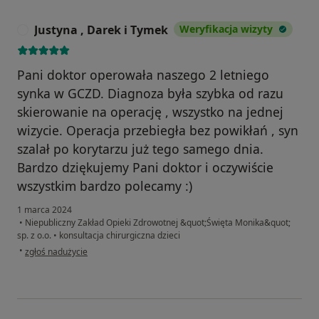
Justyna , Darek i Tymek
Weryfikacja wizyty
J
Pani doktor operowała naszego 2 letniego
synka w GCZD. Diagnoza była szybka od razu
skierowanie na operację , wszystko na jednej
wizycie. Operacja przebiegła bez powikłań , syn
szalał po korytarzu już tego samego dnia.
Bardzo dziękujemy Pani doktor i oczywiście
wszystkim bardzo polecamy :)
1 marca 2024
•
Niepubliczny Zakład Opieki Zdrowotnej &quot;Święta Monika&quot;
sp. z o.o.
•
konsultacja chirurgiczna dzieci
w opinii użytkownika Justyna , Darek i Tymek
•
zgłoś nadużycie