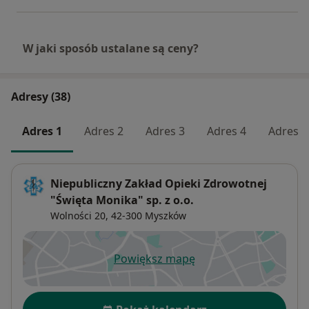
budowania miejsca, w którym profesjonalizm
łączy się z troską i życzliwością.
W jaki sposób ustalane są ceny?
Sukces, to nie tylko cyfry, to ludzie i wspólna
praca.
Adresy (38)
Z wyrazami szacunku i wdzięczności
Adres 1
Adres 2
Adres 3
Adres 4
Adres 5
Prezes Zarządu
Joanna Molga
Niepubliczny Zakład Opieki Zdrowotnej
"Święta Monika" sp. z o.o.
Wolności 20,
42-300
Myszków
Powiększ mapę
otwiera się w nowej karcie
Dostępność