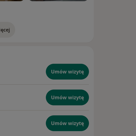
ęcej
doświadczeniu
Umów wizytę
Umów wizytę
Umów wizytę