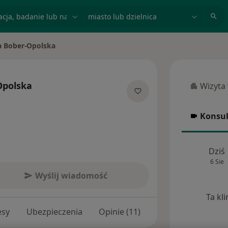
acja, badanie lub nazwisko
miasto lub dzielnica
a Bober-Opolska
o
Opolska
Wizyta
Wizyta w
cjalizacjach
Konsul
Konsulta
Dziś
6 Sie
Wyślij wiadomość
Ta kl
esy
Ubezpieczenia
Opinie (11)