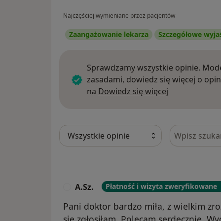
Najczęściej wymieniane przez pacjentów
Zaangażowanie lekarza
Szczegółowe wyja
Sprawdzamy wszystkie opinie. Mode
zasadami, dowiedz się więcej o opin
Dowiedz się w
na
Dowiedz się więcej
Szukaj w opi
A.Sz.
Płatność i wizyta zweryfikowane
A
Pani doktor bardzo miła, z wielkim z
się zgłosiłam. Polecam serdecznie. 