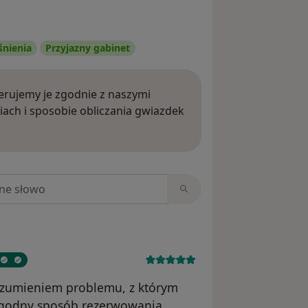
śnienia
Przyjazny gabinet
rujemy je zgodnie z naszymi
iach i sposobie obliczania gwiazdek
ięcej o opiniach
niach
rozumieniem problemu, z którym
Wygodny sposób rezerwowania