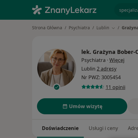
specjaliz
Strona Główna
Psychiatra
Lublin
Grażyn
Zmień miast
lek.
Grażyna Bober-
O spe
Psychiatra
·
Więcej
Lublin
2 adresy
Nr PWZ: 3005454
11 opinii
Umów wizytę
Doświadczenie
Usługi i ceny
Adr