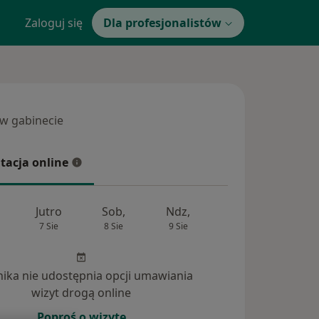
Zaloguj się
Dla profesjonalistów
 w gabinecie
 gabinecie
tacja online
cja online
Jutro
Sob,
Ndz,
Pon,
Wt,
7 Sie
8 Sie
9 Sie
10 Sie
11 Si
inika nie udostępnia opcji umawiania
wizyt drogą online
Poproś o wizytę