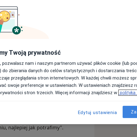
jentom kompleksową ocenę stanu
wiad, badanie stanu psychicznego
 razie potrzeby proponuję
 i dostosowuję do indywidualnych
 skuteczność i bezpieczeństwo.
my Twoją prywatność
, pozwalasz nam i naszym partnerom używać plików cookie (lub p
psychospołecznym — oznacza to, że
) do zbierania danych do celów statystycznych i dostarczania treśc
am dużą uwagę na inne formy
zaje przeglądania stron internetowych. W każdej chwili możesz spr
ia z pomocy psychologicznej i terapii
wać swoje preferencje w ustawieniach. W ustawieniach znajdziesz ró
ze efekty daje całościowe podejście
prywatności stron trzecich. Więcej informacji znajdziesz w
polityka
bami bliskimi moich pacjentów, jeśli
Za
es zdrowienia. W swojej pracy bliskie
Edytuj ustawienia
nie stanowi problemu, który należy
iu, najlepiej jak potrafimy".