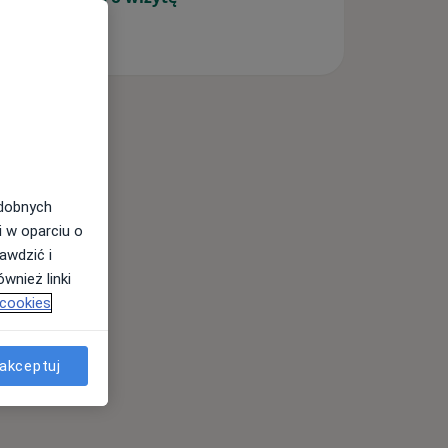
odobnych
i w oparciu o
awdzić i
wnież linki
 cookies
akceptuj