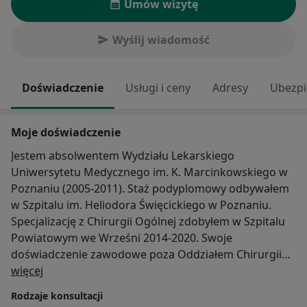
Umów wizytę
Wyślij wiadomość
Doświadczenie
Usługi i ceny
Adresy
Ubezpi
Moje doświadczenie
Jestem absolwentem Wydziału Lekarskiego
Uniwersytetu Medycznego im. K. Marcinkowskiego w
Poznaniu (2005-2011). Staż podyplomowy odbywałem
w Szpitalu im. Heliodora Święcickiego w Poznaniu.
Specjalizację z Chirurgii Ogólnej zdobyłem w Szpitalu
Powiatowym we Wrześni 2014-2020. Swoje
doświadczenie zawodowe poza Oddziałem Chirurgii
O mnie
Ogólnej poszerzałem w ramach Szpitalnego Oddziału
więcej
Ratunkowego. Tytuł specjalisty z dziedziny chirurgii
Rodzaje konsultacji
ogólnej uzyskałem w 2020 roku. Od roku 2020 pracuję