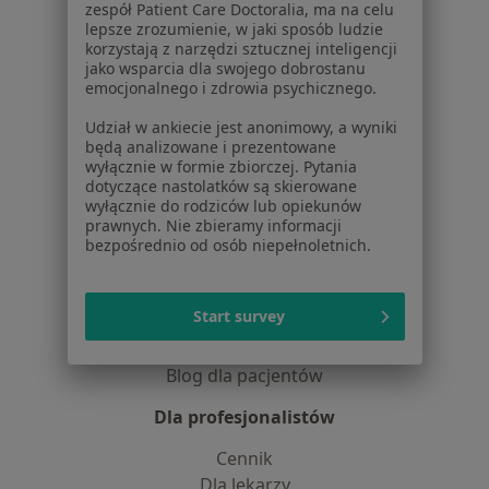
O nas
zespół Patient Care Doctoralia, ma na celu
Praca
lepsze zrozumienie, w jaki sposób ludzie
Rekrutujemy!
korzystają z narzędzi sztucznej inteligencji
Partnerzy
jako wsparcia dla swojego dobrostanu
Centrum prasowe
emocjonalnego i zdrowia psychicznego.
Kontakt
Udział w ankiecie jest anonimowy, a wyniki
będą analizowane i prezentowane
Dla pacjentów
wyłącznie w formie zbiorczej. Pytania
dotyczące nastolatków są skierowane
Lekarze
wyłącznie do rodziców lub opiekunów
Placówki medyczne
prawnych. Nie zbieramy informacji
Pytania i odpowiedzi
bezpośrednio od osób niepełnoletnich.
Usługi i zabiegi
Choroby
Start survey
Pomoc
Aplikacje mobilne
Blog dla pacjentów
Dla profesjonalistów
Cennik
Dla lekarzy