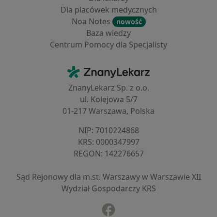
Dla placówek medycznych
Noa Notes
nowość
Baza wiedzy
Centrum Pomocy dla Specjalisty
Kontakt
ZnanyLekarz - Strona główna
ZnanyLekarz Sp. z o.o.
ul. Kolejowa 5/7
01-217 Warszawa, Polska
NIP: ⁠7010224868
KRS: ⁠0000347997
REGON: ⁠142276657
Sąd Rejonowy dla m.st. Warszawy w Warszawie XII
Wydział Gospodarczy KRS
Facebook
otwiera się w nowej karcie