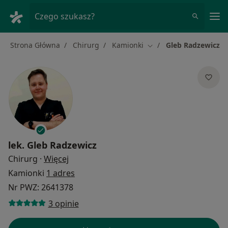
Me
Czego szukasz?
Strona Główna
Chirurg
Kamionki
Gleb Radzewicz
Zmień miasto
lek.
Gleb Radzewicz
O specjalizacjach
Chirurg
·
Więcej
Kamionki
1 adres
Nr PWZ: 2641378
3 opinie