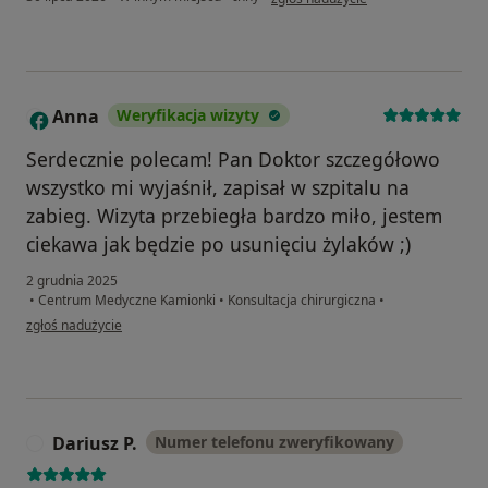
Anna
Weryfikacja wizyty
A
Serdecznie polecam! Pan Doktor szczegółowo
wszystko mi wyjaśnił, zapisał w szpitalu na
zabieg. Wizyta przebiegła bardzo miło, jestem
ciekawa jak będzie po usunięciu żylaków ;)
2 grudnia 2025
•
Centrum Medyczne Kamionki
•
Konsultacja chirurgiczna
•
w opinii użytkownika Anna
zgłoś nadużycie
Dariusz P.
Numer telefonu zweryfikowany
D