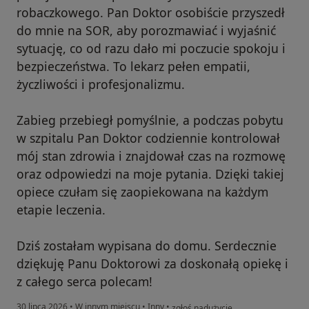
robaczkowego. Pan Doktor osobiście przyszedł
do mnie na SOR, aby porozmawiać i wyjaśnić
sytuację, co od razu dało mi poczucie spokoju i
bezpieczeństwa. To lekarz pełen empatii,
życzliwości i profesjonalizmu.
Zabieg przebiegł pomyślnie, a podczas pobytu
w szpitalu Pan Doktor codziennie kontrolował
mój stan zdrowia i znajdował czas na rozmowę
oraz odpowiedzi na moje pytania. Dzięki takiej
opiece czułam się zaopiekowana na każdym
etapie leczenia.
Dziś zostałam wypisana do domu. Serdecznie
dziękuję Panu Doktorowi za doskonałą opiekę i
z całego serca polecam!
w opinii użytkownika Julia
30 lipca 2026
•
W innym miejscu
•
Inny
•
zgłoś nadużycie