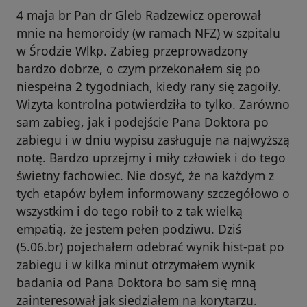
4 maja br Pan dr Gleb Radzewicz operował
mnie na hemoroidy (w ramach NFZ) w szpitalu
w Środzie Wlkp. Zabieg przeprowadzony
bardzo dobrze, o czym przekonałem się po
niespełna 2 tygodniach, kiedy rany się zagoiły.
Wizyta kontrolna potwierdziła to tylko. Zarówno
sam zabieg, jak i podejście Pana Doktora po
zabiegu i w dniu wypisu zasługuje na najwyższą
notę. Bardzo uprzejmy i miły człowiek i do tego
świetny fachowiec. Nie dosyć, że na każdym z
tych etapów byłem informowany szczegółowo o
wszystkim i do tego robił to z tak wielką
empatią, że jestem pełen podziwu. Dziś
(5.06.br) pojechałem odebrać wynik hist-pat po
zabiegu i w kilka minut otrzymałem wynik
badania od Pana Doktora bo sam się mną
zainteresował jak siedziałem na korytarzu.