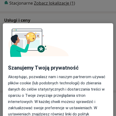
Stacjonarne
Zobacz lokalizacje (1)
jako członek zespołu lekarskiego na Oddziale
Chirurgicznym Ogólnym Szpitala Powiatowego w
Środzie Wielkopolskiej. Od 2022 pełnię dodatkowo
Usługi i ceny
funkcję koordynatora Oddziału Chirurgicznego II z
pododdziałem Onkologicznym.
Konsultacja chirurgiczna
Umów wizytę
Od 200 zł
Szczegóły
Od 2016r. jestem członkiem Polskiego Towarzystwa
Chirurgicznego, regularnie uczestniczę w spotkaniach
Konsultacja chirurgiczna + USG
oraz zjazdach naukowych celem poszerzenia aktualnej
Umów wizytę
Od 250 zł
Szczegóły
wiedzy oraz doświadczenia. Do każdego pacjenta
podchodzę indywidulanie, starając się dogłębnie
Szanujemy Twoją prywatność
zbadać problem oraz trafnie postawić diagnozę i
Akceptując, pozwalasz nam i naszym partnerom używać
zastosować odpowiednie leczenie zgodnie z
W jaki sposób ustalane są ceny?
plików cookie (lub podobnych technologii) do zbierania
najnowszymi wytycznymi naukowymi.
danych do celów statystycznych i dostarczania treści w
oparciu o Twoje zwyczaje przeglądania stron
Zainteresowania: Choroby pęcherzyka żółciowego,
Adres
internetowych. W każdej chwili możesz sprawdzić i
dróg żółciowych, przepukliny brzuszne, diagnostyka
zaktualizować swoje preferencje w ustawieniach. W
oraz leczenie nowotworów jelita grubego.
Centrum Medyczne Kamionki
ustawieniach znajdziesz również linki do polityk