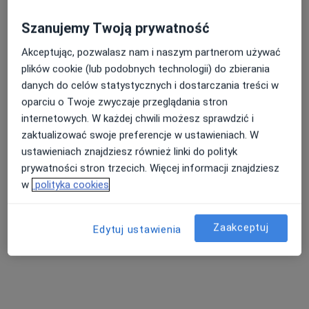
Strona Główna
Ginekolog
Łódź
Świat Zdrowia
Zmień miasto
Zmień 
Szanujemy Twoją prywatność
Nasza średnia ocena na App Store to 4.9 i 4.1 na
Akceptując, pozwalasz nam i naszym partnerom używać
Google Play Store
plików cookie (lub podobnych technologii) do zbierania
danych do celów statystycznych i dostarczania treści w
oparciu o Twoje zwyczaje przeglądania stron
internetowych. W każdej chwili możesz sprawdzić i
zaktualizować swoje preferencje w ustawieniach. W
ustawieniach znajdziesz również linki do polityk
prywatności stron trzecich. Więcej informacji znajdziesz
w
polityka cookies
Zaakceptuj
Edytuj ustawienia
Nie znaleźliśmy specjalistów spełniających
podane kryteria