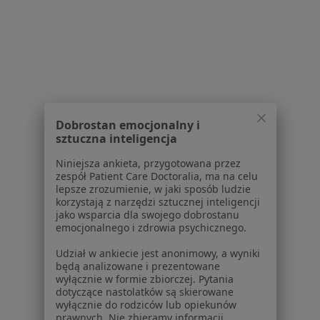
Dla lekarzy
Dla placówek medycznych
Noa Notes
nowość
Baza wiedzy
Centrum Pomocy dla Specjalisty
Kontakt
ZnanyLekarz - Strona główna
Dobrostan emocjonalny i
sztuczna inteligencja
ZnanyLekarz Sp. z o.o.
ul. Kolejowa 5/7
Niniejsza ankieta, przygotowana przez
01-217 Warszawa, Polska
zespół Patient Care Doctoralia, ma na celu
lepsze zrozumienie, w jaki sposób ludzie
korzystają z narzędzi sztucznej inteligencji
NIP: ⁠7010224868
jako wsparcia dla swojego dobrostanu
KRS: ⁠0000347997
emocjonalnego i zdrowia psychicznego.
REGON: ⁠142276657
Udział w ankiecie jest anonimowy, a wyniki
będą analizowane i prezentowane
Sąd Rejonowy dla m.st. Warszawy w Warszawie XII
wyłącznie w formie zbiorczej. Pytania
Wydział Gospodarczy KRS
dotyczące nastolatków są skierowane
wyłącznie do rodziców lub opiekunów
Facebook
otwiera się w nowej karcie
prawnych. Nie zbieramy informacji