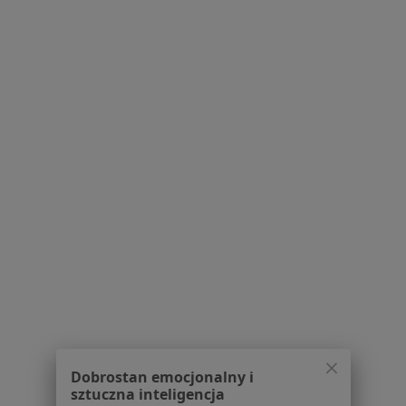
O nas
Praca
Rekrutujemy!
Partnerzy
Centrum prasowe
Kontakt
Dla pacjentów
Lekarze
Placówki medyczne
Pytania i odpowiedzi
Usługi i zabiegi
Choroby
Pomoc
Aplikacje mobilne
Blog dla pacjentów
Dla profesjonalistów
Dobrostan emocjonalny i
Cennik
sztuczna inteligencja