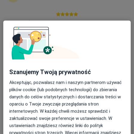
INTER-MED BĘDZIN
·
Więcej
Gastrologia, Interna, Chirurgia
2301 opinii
Nasza średnia ocena na App Store to 4.9 i 4.1 na
Ignacego Krasickiego 14, Będzin
•
Mapa
Google Play Store
Konsultacja gastrologiczna (kolejna wizyta)
250 zł
Pokaż więcej usług
Brak dostępnych specjalistów z wolnymi terminami w tym centrum medycznym.
Pokaż profil
Szanujemy Twoją prywatność
Akceptując, pozwalasz nam i naszym partnerom używać
plików cookie (lub podobnych technologii) do zbierania
danych do celów statystycznych i dostarczania treści w
oparciu o Twoje zwyczaje przeglądania stron
internetowych. W każdej chwili możesz sprawdzić i
zaktualizować swoje preferencje w ustawieniach. W
ustawieniach znajdziesz również linki do polityk
prywatności stron trzecich. Więcej informacji znajdziesz