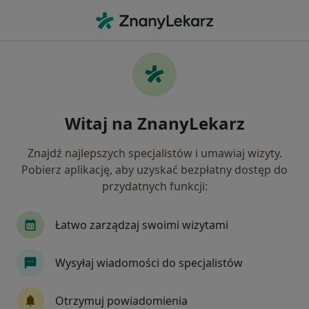
Me
Gastrolog • Dąbrowa Górnicza, śląskie
Filtry
Ubezpieczenie:
Allianz
20 polecanych gastrologów w Dąbrowie
Witaj na ZnanyLekarz
Górniczej z Allianz
Jak działają wyniki wyszukiwania
Znajdź najlepszych specjalistów i umawiaj wizyty.
Pobierz aplikację, aby uzyskać bezpłatny dostęp do
przydatnych funkcji:
Łatwo zarządzaj swoimi wizytami
Wysyłaj wiadomości do specjalistów
Bezpieczne płatności
Otrzymuj powiadomienia