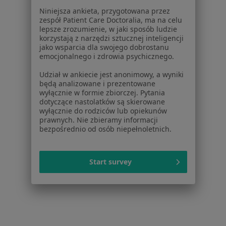
Dla lekarzy
Niniejsza ankieta, przygotowana przez
Dla placówek medycznych
zespół Patient Care Doctoralia, ma na celu
Noa Notes
nowość
lepsze zrozumienie, w jaki sposób ludzie
korzystają z narzędzi sztucznej inteligencji
Baza wiedzy
jako wsparcia dla swojego dobrostanu
Centrum Pomocy dla Specjalisty
emocjonalnego i zdrowia psychicznego.
Kontakt
Udział w ankiecie jest anonimowy, a wyniki
ZnanyLekarz - Strona główna
będą analizowane i prezentowane
wyłącznie w formie zbiorczej. Pytania
ZnanyLekarz Sp. z o.o.
dotyczące nastolatków są skierowane
ul. Kolejowa 5/7
wyłącznie do rodziców lub opiekunów
01-217 Warszawa, Polska
prawnych. Nie zbieramy informacji
bezpośrednio od osób niepełnoletnich.
NIP: ⁠7010224868
KRS: ⁠0000347997
Start survey
REGON: ⁠142276657
Sąd Rejonowy dla m.st. Warszawy w Warszawie XII
Wydział Gospodarczy KRS
Facebook
otwiera się w nowej karcie