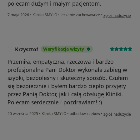
polecam dużym i małym pacjentom.
w opinii użytkownika
7 maja 2026
•
Klinika SMYLO
•
leczenie zachowawcze
•
zgłoś nadużycie
Krzysztof
Weryfikacja wizyty
K
Przemiła, empatyczna, rzeczowa i bardzo
profesjonalna Pani Doktor wykonała zabieg w
szybki, bezbolesny i skuteczny sposób. Czułem
się bezpiecznie i byłem bardzo ciepło przyjęty
przez Panią Doktor, jak i całą obsługę Kliniki.
Polecam serdecznie i pozdrawiam! :)
w opinii użytkownika 
20 września 2025
•
Klinika SMYLO
•
odbudowa zębów
•
zgłoś nadużycie