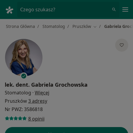
Me
Czego szukasz?
Strona Główna
Stomatolog
Pruszków
Gabriela Gro
Zmień miasto
lek. dent.
Gabriela Grochowska
O specjalizacjach
Stomatolog
·
Więcej
Pruszków
3 adresy
Nr PWZ: 3586818
8 opinii