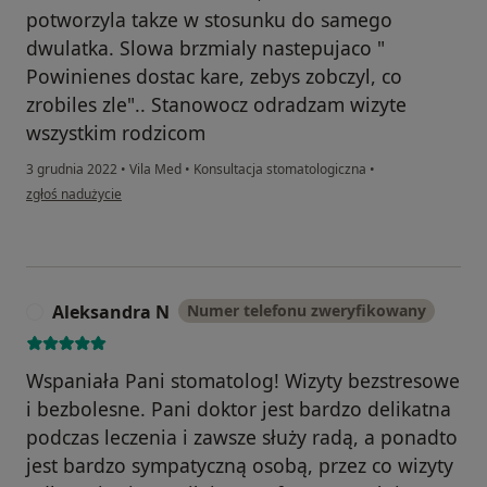
potworzyla takze w stosunku do samego
dwulatka. Slowa brzmialy nastepujaco "
Powinienes dostac kare, zebys zobczyl, co
zrobiles zle".. Stanowocz odradzam wizyte
wszystkim rodzicom
3 grudnia 2022
•
Vila Med
•
Konsultacja stomatologiczna
•
w opinii użytkownika A.S
zgłoś nadużycie
Aleksandra N
Numer telefonu zweryfikowany
A
Wspaniała Pani stomatolog! Wizyty bezstresowe
i bezbolesne. Pani doktor jest bardzo delikatna
podczas leczenia i zawsze służy radą, a ponadto
jest bardzo sympatyczną osobą, przez co wizyty