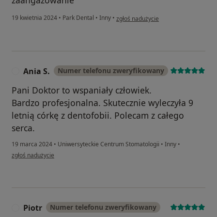
zaangażowanie
w opinii użytkownika Ewelina
19 kwietnia 2024
•
Park Dental
•
Inny
•
zgłoś nadużycie
Ania S.
Numer telefonu zweryfikowany
A
Pani Doktor to wspaniały człowiek.
Bardzo profesjonalna. Skutecznie wyleczyła 9
letnią córkę z dentofobii. Polecam z całego
serca.
19 marca 2024
•
Uniwersyteckie Centrum Stomatologii
•
Inny
•
w opinii użytkownika Ania S.
zgłoś nadużycie
Piotr
Numer telefonu zweryfikowany
P