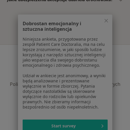
Dobrostan emocjonalny i
sztuczna inteligencja
Niniejsza ankieta, przygotowana przez
zespół Patient Care Doctoralia, ma na celu
lepsze zrozumienie, w jaki sposób ludzie
Serwis
korzystają z narzędzi sztucznej inteligencji
jako wsparcia dla swojego dobrostanu
Regulamin
emocjonalnego i zdrowia psychicznego.
Polityka prywatności pacjentów
Udział w ankiecie jest anonimowy, a wyniki
Polityka prywatności profesjonalistów
będą analizowane i prezentowane
Polityka prywatności dla profesjonalistów, których
wyłącznie w formie zbiorczej. Pytania
dane pozyskaliśmy samodzielnie
dotyczące nastolatków są skierowane
wyłącznie do rodziców lub opiekunów
Polityka cookies
prawnych. Nie zbieramy informacji
Jak działają wyniki wyszukiwania
bezpośrednio od osób niepełnoletnich.
Dostępność
O nas
Praca
Start survey
Rekrutujemy!