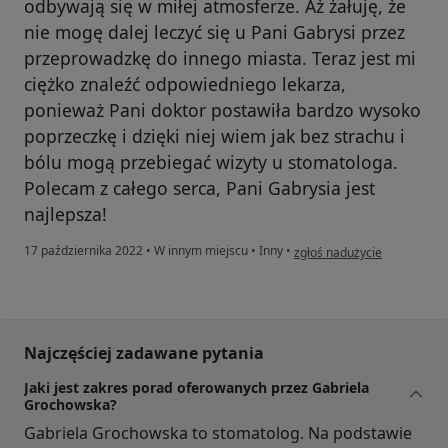
odbywają się w miłej atmosferze. Aż żałuję, że
nie mogę dalej leczyć się u Pani Gabrysi przez
przeprowadzkę do innego miasta. Teraz jest mi
ciężko znaleźć odpowiedniego lekarza,
ponieważ Pani doktor postawiła bardzo wysoko
poprzeczkę i dzięki niej wiem jak bez strachu i
bólu mogą przebiegać wizyty u stomatologa.
Polecam z całego serca, Pani Gabrysia jest
najlepsza!
w opinii użytkownika Aleks
17 października 2022
•
W innym miejscu
•
Inny
•
zgłoś nadużycie
Najczęściej zadawane pytania
Jaki jest zakres porad oferowanych przez Gabriela
Grochowska?
Gabriela Grochowska to stomatolog. Na podstawie