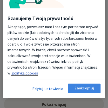
Pacjenci których przyjmuję
Dorośli (Tylko pod niektórymi adresami)
Dzieci (Tylko pod niektórymi adresami)
Szanujemy Twoją prywatność
Akceptując, pozwalasz nam i naszym partnerom używać
Rodzaje konsultacji
plików cookie (lub podobnych technologii) do zbierania
Stacjonarne
Zobacz lokalizacje (1)
danych do celów statystycznych i dostarczania treści w
Zdjęcia i filmy
oparciu o Twoje zwyczaje przeglądania stron
internetowych. W każdej chwili możesz sprawdzić i
zaktualizować swoje preferencje w ustawieniach. W
ustawieniach znajdziesz również linki do polityk
prywatności stron trzecich. Więcej informacji znajdziesz
w
polityka cookies
Zaakceptuj
Zobacz galerię (4)
Edytuj ustawienia
Pokaż więcej
o doświadczeniu