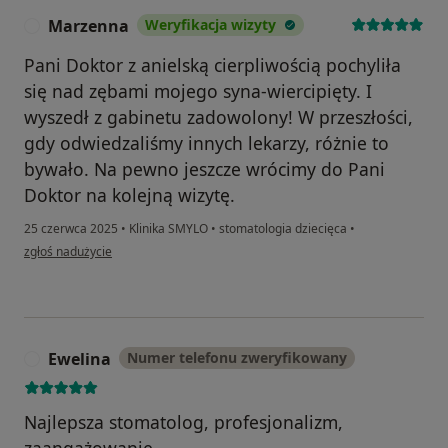
Marzenna
Weryfikacja wizyty
M
Pani Doktor z anielską cierpliwością pochyliła
się nad zębami mojego syna-wiercipięty. I
wyszedł z gabinetu zadowolony! W przeszłości,
gdy odwiedzaliśmy innych lekarzy, różnie to
bywało. Na pewno jeszcze wrócimy do Pani
Doktor na kolejną wizytę.
25 czerwca 2025
•
Klinika SMYLO
•
stomatologia dziecięca
•
w opinii użytkownika Marzenna
zgłoś nadużycie
Ewelina
Numer telefonu zweryfikowany
E
Najlepsza stomatolog, profesjonalizm,