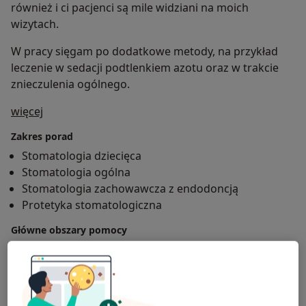
również i ci pacjenci są mile widziani na moich
wizytach.
W pracy sięgam po dodatkowe metody, na przykład
leczenie w sedacji podtlenkiem azotu oraz w trakcie
znieczulenia ogólnego.
O mnie
więcej
Zakres porad
Stomatologia dziecięca
Stomatologia ogólna
Stomatologia zachowawcza z endodoncją
Protetyka stomatologiczna
Główne obszary pomocy
Choroby błon śluzowych
Dentofobia
Zapalenie dziąseł
Próchnica
Ruchomość zębów
a11y_sr_more_diseases
+20