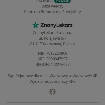
Noa Notes
nowość
Baza wiedzy
Centrum Pomocy dla Specjalisty
Kontakt
ZnanyLekarz - Strona główna
ZnanyLekarz Sp. z o.o.
ul. Kolejowa 5/7
01-217 Warszawa, Polska
NIP: ⁠7010224868
KRS: ⁠0000347997
REGON: ⁠142276657
Sąd Rejonowy dla m.st. Warszawy w Warszawie XII
Wydział Gospodarczy KRS
Facebook
otwiera się w nowej karcie