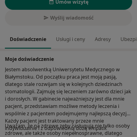
Umów wizytę
Wyślij wiadomość
Doświadczenie
Usługi i ceny
Adresy
Ubezpi
Moje doświadczenie
Jestem absolwentką Uniwersytetu Medycznego w
Białymstoku. Od początku praca jest moją pasją,
dlatego stale rozwijam się w kolejnych dziedzinach
stomatologii. Zajmuję się leczeniem zarówno dzieci jak
i dorosłych. W gabinecie najważniejszy jest dla mnie
pacjent, przedstawiam możliwe metody leczenia i
wspólnie z pacjentem podejmujemy najlepszą decyzję.
Każdy pacjent jest traktowany przeze mnie
Uważam, że na zdrowe zęby zasługują nie tylko osoby
indywidualnie i z odpowiednią dozą empatii.
zdrowe, ale także osoby niepełnosprawne, dlatego