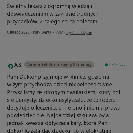
Świetny lekarz z ogromną wiedzą i
doświadczeniem w zakresie trudnych
przypadków. Z całego serca polecam!
w opinii użytkownika Piotr
6 lutego 2023
•
Park Dental
•
Inny
•
zgłoś nadużycie
A.S
Numer telefonu zweryfikowany
A
Pani Doktor przyjmuje w klinice, gdzie na
wizyte przychodza dzieci niepelnosprawne.
Przyszlismy ze zdroqym dwulatkiem, ktory boi
sie dentysty. dziecko usylyszalo, ze to rodzic
decyduje o leczeniu, a nie ono i nie ma prawa
powiedziec nie. Najbardziej szkujaca byla
jednak kwestia dotyczaca kary, ktora Pani
doktor kazala dac dziecku, co wielokrotnie