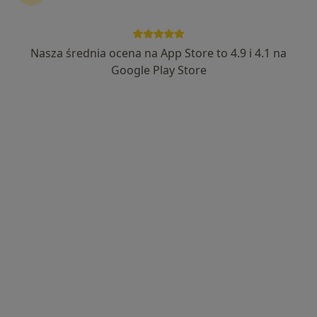
mgr Aneta Lach
·
Więcej
Fizjoterapeuta
Nasza średnia ocena na App Store to 4.9 i 4.1 na
22 opinie
Google Play Store
Cegielniana 14, Rybnik
•
Mapa
LiftMed
Konsultacja fizjoterapeutyczna
220 zł
Specjalista nie oferuje umawiania online pod tym adresem.
Poproś o wizytę