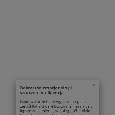
ul. Chełmońskiego 1, Rybnik
•
Mapa
Origo Studio
Konsultacja fizjoterapeutyczna
Brak ceny
Specjalista nie oferuje umawiania online pod tym adresem.
Poproś o wizytę
Dobrostan emocjonalny i
sztuczna inteligencja
Andrzej Krzywonos
Niniejsza ankieta, przygotowana przez
Fizjoterapeuta, Osteopata
zespół Patient Care Doctoralia, ma na celu
16 opinii
lepsze zrozumienie, w jaki sposób ludzie