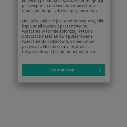
korzystają z narzędzi sztucznej inteligencji
Cegielniana 20, Rybnik
•
Mapa
jako wsparcia dla swojego dobrostanu
Gabinet Lekarski
emocjonalnego i zdrowia psychicznego.
Specjalista nie oferuje umawiania online pod tym adresem.
Udział w ankiecie jest anonimowy, a wyniki
będą analizowane i prezentowane
Poproś o wizytę
wyłącznie w formie zbiorczej. Pytania
dotyczące nastolatków są skierowane
wyłącznie do rodziców lub opiekunów
prawnych. Nie zbieramy informacji
bezpośrednio od osób niepełnoletnich.
Start survey
Tomasz Buczek
Fizjoterapeuta
4 opinie
Wyzwolenia 11, Rybnik
•
Mapa
FizjoMedical Tomasz Buczek Indywidualna Praktyka Fizjoterapeutyczna