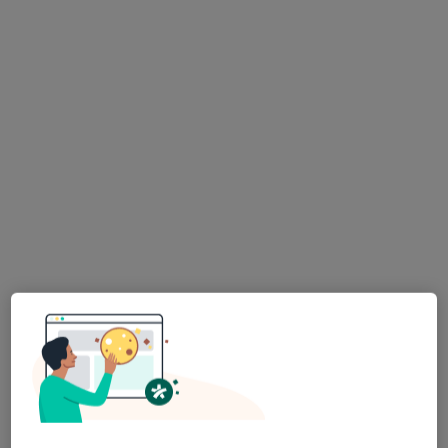
Konsultacja fizjoterapeutyczna (pierwsza wizyta)
100 zł
Specjalista nie oferuje umawiania online pod tym adresem.
Poproś o wizytę
Bezpieczne płatności
mgr Adam Trzyna
·
Więcej
Fizjoterapeuta
7 opinii
Gliwicka 109, Rybnik
•
Mapa