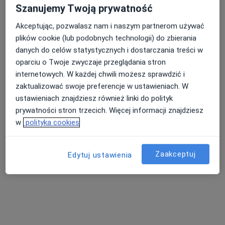
Szanujemy Twoją prywatność
Adam Trzyna Fizjoterapia
Konsultacja fizjoterapeutyczna
180 zł
Akceptując, pozwalasz nam i naszym partnerom używać
Specjalista nie oferuje umawiania online pod tym adresem.
plików cookie (lub podobnych technologii) do zbierania
danych do celów statystycznych i dostarczania treści w
Poproś o wizytę
oparciu o Twoje zwyczaje przeglądania stron
internetowych. W każdej chwili możesz sprawdzić i
zaktualizować swoje preferencje w ustawieniach. W
ustawieniach znajdziesz również linki do polityk
prywatności stron trzecich. Więcej informacji znajdziesz
w
polityka cookies
Zaakceptuj
Edytuj ustawienia
mgr Tatiana Grabowska
·
Więcej
Fizjoterapeuta
74 opinie
Strzelców Bytomskich 11, Rydułtowy
•
Mapa