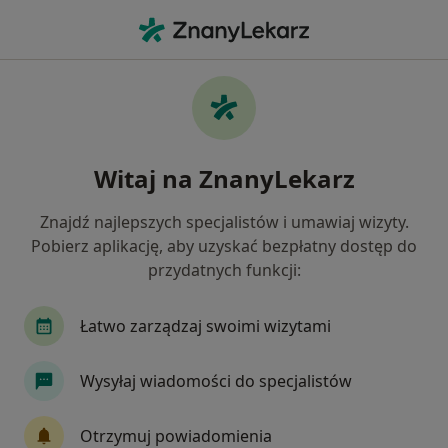
Me
Fizjoterapeuta • Śródmieście, Rybnik, śląskie
Filtry
Ubezpieczenie
Mapa
Fizjoterapeuci Rybnik Śródmieście
Witaj na ZnanyLekarz
Jak działają wyniki wyszukiwania
Znajdź najlepszych specjalistów i umawiaj wizyty.
Pobierz aplikację, aby uzyskać bezpłatny dostęp do
Wybierz swoje ubezpieczenie
przydatnych funkcji:
Łatwo zarządzaj swoimi wizytami
Wysyłaj wiadomości do specjalistów
Otrzymuj powiadomienia