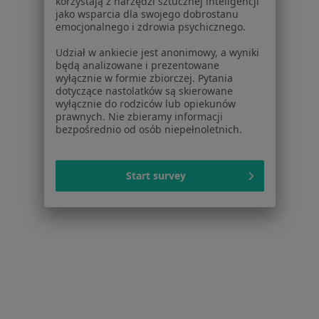
korzystają z narzędzi sztucznej inteligencji
jako wsparcia dla swojego dobrostanu
emocjonalnego i zdrowia psychicznego.
mgr Krzysztof Jakubiak
Udział w ankiecie jest anonimowy, a wyniki
będą analizowane i prezentowane
·
Więcej
Fizjoterapeuta
wyłącznie w formie zbiorczej. Pytania
163 opinie
dotyczące nastolatków są skierowane
wyłącznie do rodziców lub opiekunów
Ruda Śląska
•
Mapa
prawnych. Nie zbieramy informacji
bezpośrednio od osób niepełnoletnich.
Fizjoterapia Krzysztof Jakubiak
Konsultacja fizjoterapeutyczna
Brak ceny
Specjalista nie oferuje umawiania online pod tym adresem.
Start survey
Poproś o wizytę