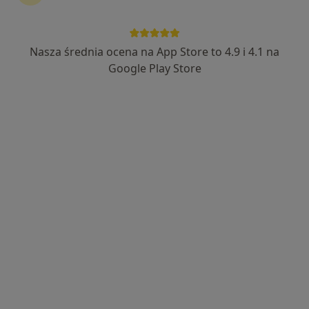
Nasza średnia ocena na App Store to 4.9 i 4.1 na
Wyróżniony
Google Play Store
mgr Artur Golda
·
Więcej
Fizjoterapeuta
241 opinii
rondo Solidarności 12, Ruda Śląska
•
Mapa
FIZJO-KINETIC Centrum Rehabilitacji i Terapii Manualnej
Konsultacja fizjoterapeutyczna
180 zł
Specjalista nie oferuje umawiania online pod tym adresem.
Poproś o wizytę