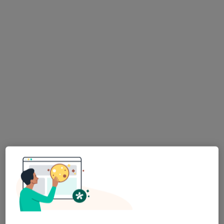
Piastów 8, Katowice
•
Mapa
Silesia Physio
Konsultacja fizjoterapeutyczna (pierwsza wizyta)
200 zł
Specjalista nie oferuje umawiania online pod tym adresem.
Poproś o wizytę
Bezpieczne płatności
mgr Urszula Ułamek
·
Więcej
Fizjoterapeuta