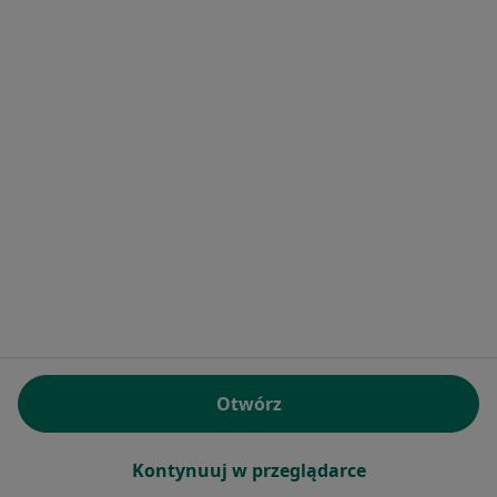
mgr Paweł Pludra
Fizjoterapeuta
18 opinii
1 Maja 35, Ruda Śląska
•
Mapa
Fizjo-TAKtyka Paweł Pludra- fizjoterapia i rehabilitacja Ruda Śląska
Konsultacja fizjoterapeutyczna
od 150 zł
Specjalista nie oferuje umawiania online pod tym adresem.
Poproś o wizytę
Otwórz
Kontynuuj w przeglądarce