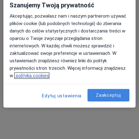
29 opinii
Szanujemy Twoją prywatność
Porcelanowa 23 bud. S, Katowice
•
Mapa
Akceptując, pozwalasz nam i naszym partnerom używać
OdnovaClinic - Centrum Kompleksowej Fizjoterapii i Rehabilitacji
plików cookie (lub podobnych technologii) do zbierania
Konsultacja fizjoterapeutyczna
220 zł
danych do celów statystycznych i dostarczania treści w
oparciu o Twoje zwyczaje przeglądania stron
Specjalista nie oferuje umawiania online pod tym adresem.
internetowych. W każdej chwili możesz sprawdzić i
zaktualizować swoje preferencje w ustawieniach. W
Poproś o wizytę
ustawieniach znajdziesz również linki do polityk
prywatności stron trzecich. Więcej informacji znajdziesz
w
polityka cookies
Zaakceptuj
Edytuj ustawienia
Bezpieczne płatności
mgr Paweł Siedlok