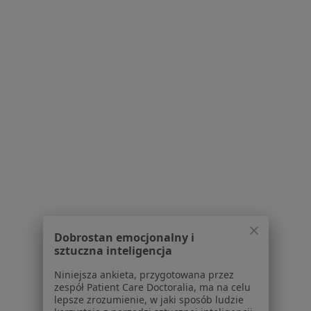
299 opinii
rondo Solidarności 12, Ruda Śląska
•
Mapa
Konsultacja fizjoterapeutyczna
180 zł
Pokaż więcej usług
mgr Artur Golda
mgr Hanna Opiołka
fizjoterapeuta
fizjoterapeuta
Brak dostępnych specjalistów z wolnymi terminami w tym centrum medycznym.
Pokaż profil
Dobrostan emocjonalny i
sztuczna inteligencja
Niniejsza ankieta, przygotowana przez
zespół Patient Care Doctoralia, ma na celu
lepsze zrozumienie, w jaki sposób ludzie