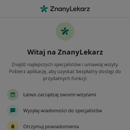
Me
Fizjoterapeuta • Halemba, Ruda Śląska, śląskie
Filtry
Ubezpieczenie
Mapa
Fizjoterapeuci Ruda Śląska Halemba
Witaj na ZnanyLekarz
Jak działają wyniki wyszukiwania
Znajdź najlepszych specjalistów i umawiaj wizyty.
Pobierz aplikację, aby uzyskać bezpłatny dostęp do
Wybierz swoje ubezpieczenie
przydatnych funkcji:
Enel-med
Signal Iduna
TU Zdrowie
Łatwo zarządzaj swoimi wizytami
Wysyłaj wiadomości do specjalistów
Otrzymuj powiadomienia