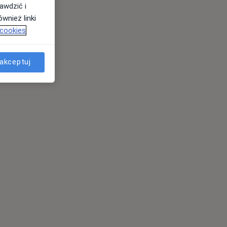
awdzić i
wnież linki
 cookies
akceptuj