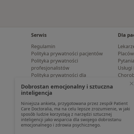
Serwis
Dla pa
Regulamin
Lekarz
Polityka prywatności pacjentów
Placów
Polityka prywatności
Pytani
profesjonalistów
Usługi 
Polityka prywatności dla
Choro
profesjonalistów, których dane
Pomoc
Dobrostan emocjonalny i sztuczna
pozyskaliśmy samodzielnie
Aplika
inteligencja
Polityka cookies
Blog d
Niniejsza ankieta, przygotowana przez zespół Patient
Jak działają wyniki wyszukiwania
Care Doctoralia, ma na celu lepsze zrozumienie, w jaki
Dostępność
sposób ludzie korzystają z narzędzi sztucznej
O nas
inteligencji jako wsparcia dla swojego dobrostanu
emocjonalnego i zdrowia psychicznego.
Praca
Rekrutujemy!
Partnerzy