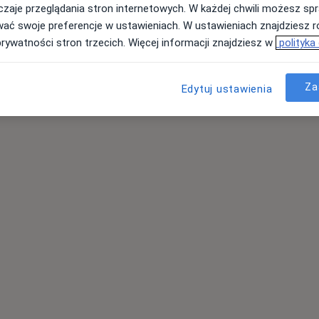
 fizjoterapeutyczna (pierwsza wizyta)
300 zł
zaje przeglądania stron internetowych. W każdej chwili możesz spr
wać swoje preferencje w ustawieniach. W ustawieniach znajdziesz ró
prywatności stron trzecich. Więcej informacji znajdziesz w
polityka
Za
Edytuj ustawienia