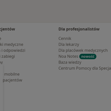
cjentów
Dla profesjonalistów
e
Cennik
ki medyczne
Dla lekarzy
a i odpowiedzi
Dla placówek medycznych
i zabiegi
Noa Notes
nowość
by
Baza wiedzy
Centrum Pomocy dla Specjal
cje mobilne
la pacjentów