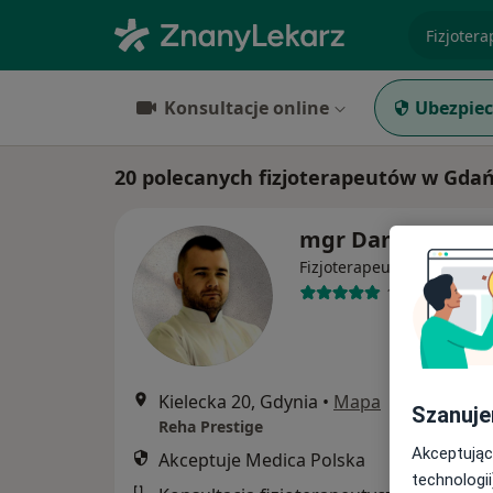
specjaliz
Konsultacje online
Ubezpiec
20 polecanych fizjoterapeutów w Gdań
mgr Damian Kloc
·
Więcej
Fizjoterapeuta
11 opinii
Kielecka 20, Gdynia
•
Mapa
Szanuje
Reha Prestige
Akceptując
Akceptuje Medica Polska
technologii