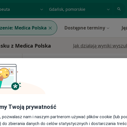
acja, badanie lub nazwisko
miasto lub dzielnica
zenie:
Medica Polska
Dostępne terminy
Ję
sku z Medica Polska
Jak działają wyniki wysz
Dziś
Jutro
Ndz,
Pon,
7 Sie
8 Sie
9 Sie
10 Sie
Brak kalendarza w Twojej lokalizacji.
Pokaż adresy z kalendarzem
my Twoją prywatność
, pozwalasz nam i naszym partnerom używać plików cookie (lub p
) do zbierania danych do celów statystycznych i dostarczania treśc