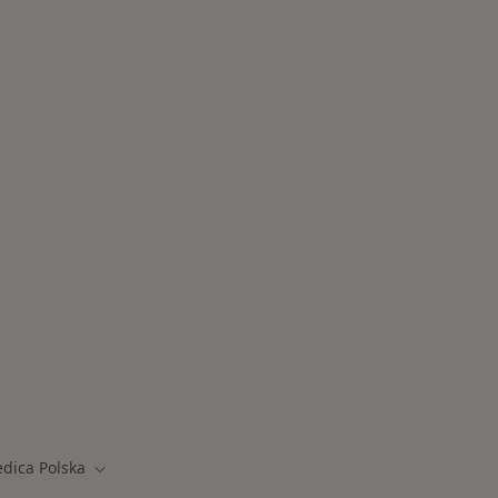
one choroby
dica Polska
miasto
Zmień miasto