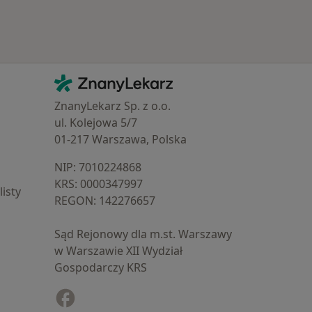
Kontakt
ZnanyLekarz - Strona główna
ZnanyLekarz Sp. z o.o.
ul. Kolejowa 5/7
01-217 Warszawa, Polska
NIP: ⁠7010224868
KRS: ⁠0000347997
isty
REGON: ⁠142276657
Sąd Rejonowy dla m.st. Warszawy
w Warszawie XII Wydział
Gospodarczy KRS
Facebook
otwiera się w nowej karcie