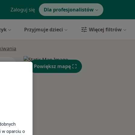
Zaloguj się
Dla profesjonalistów
zyk
Przyjmuje dzieci
Więcej filtrów
ukiwania
Wt,
Śr,
Czw,
Powiększ mapę
11 Sie
12 Sie
13 Sie
odobnych
i w oparciu o