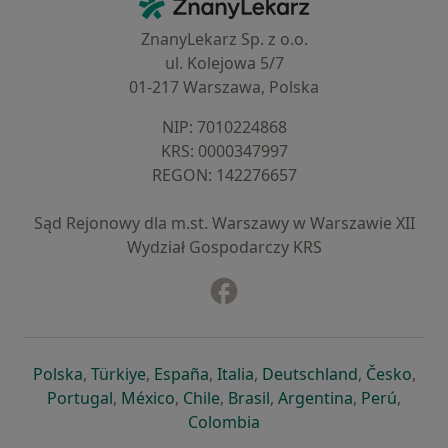
ZnanyLekarz - Strona główna
ZnanyLekarz Sp. z o.o.
ul. Kolejowa 5/7
01-217 Warszawa, Polska
NIP: ⁠7010224868
KRS: ⁠0000347997
REGON: ⁠142276657
Sąd Rejonowy dla m.st. Warszawy w Warszawie XII
Wydział Gospodarczy KRS
Facebook
otwiera się w nowej karcie
otwiera się w nowej karcie
otwiera się w nowej karcie
otwiera się w nowej karcie
otwiera się w nowej karci
otwiera się
otwi
Polska
,
Türkiye
,
España
,
Italia
,
Deutschland
,
Česko
,
otwiera się w nowej karcie
otwiera się w nowej karcie
otwiera się w nowej karcie
otwiera się w nowej kar
otwiera się 
otwier
Portugal
,
México
,
Chile
,
Brasil
,
Argentina
,
Perú
,
otwiera się w nowej karc
Colombia