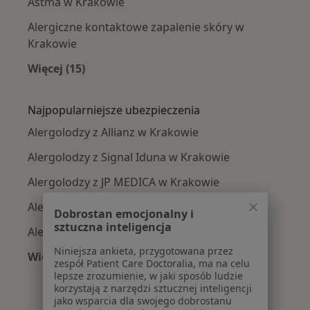
Astma w Krakowie
Alergiczne kontaktowe zapalenie skóry w
Krakowie
Więcej (15)
Więcej w kategorii: Najczęście leczone chorob
Najpopularniejsze ubezpieczenia
Alergolodzy z Allianz w Krakowie
Alergolodzy z Signal Iduna w Krakowie
Alergolodzy z JP MEDICA w Krakowie
Alergolodzy z TU Zdrowie w Krakowie
Dobrostan emocjonalny i
sztuczna inteligencja
Alergolodzy z Świat Zdrowia w Krakowie
Niniejsza ankieta, przygotowana przez
Więcej (5)
zespół Patient Care Doctoralia, ma na celu
Więcej w kategorii: Najpopularniejsze ubezpie
lepsze zrozumienie, w jaki sposób ludzie
korzystają z narzędzi sztucznej inteligencji
jako wsparcia dla swojego dobrostanu