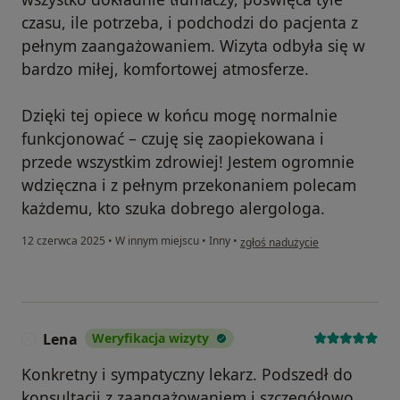
czasu, ile potrzeba, i podchodzi do pacjenta z
pełnym zaangażowaniem. Wizyta odbyła się w
bardzo miłej, komfortowej atmosferze.
Dzięki tej opiece w końcu mogę normalnie
funkcjonować – czuję się zaopiekowana i
przede wszystkim zdrowiej! Jestem ogromnie
wdzięczna i z pełnym przekonaniem polecam
każdemu, kto szuka dobrego alergologa.
w opinii użytkownika ABG
12 czerwca 2025
•
W innym miejscu
•
Inny
•
zgłoś nadużycie
Lena
Weryfikacja wizyty
L
Konkretny i sympatyczny lekarz. Podszedł do
konsultacji z zaangażowaniem i szczegółowo