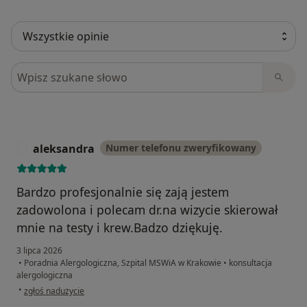
Szukaj w opiniach
aleksandra
Numer telefonu zweryfikowany
A
Bardzo profesjonalnie się zają jestem
zadowolona i polecam dr.na wizycie skierował
mnie na testy i krew.Badzo dziękuję.
3 lipca 2026
•
Poradnia Alergologiczna, Szpital MSWiA w Krakowie
•
konsultacja
alergologiczna
w opinii użytkownika aleksandra
•
zgłoś nadużycie