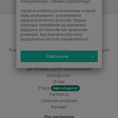
emocjonalnego i zdrowia psychicznego.
Udział w ankiecie jest anonimowy, a wyniki
będą analizowane i prezentowane
wyłącznie w formie zbiorczej. Pytania
Serwis
dotyczące nastolatków są skierowane
wyłącznie do rodziców lub opiekunów
Regulamin
prawnych. Nie zbieramy informacji
Polityka prywatności pacjentów
bezpośrednio od osób niepełnoletnich.
Polityka prywatności profesjonalistów
Polityka prywatności dla profesjonalistów, których
dane pozyskaliśmy samodzielnie
Start survey
Polityka cookies
Jak działają wyniki wyszukiwania
Dostępność
O nas
Praca
Rekrutujemy!
Partnerzy
Centrum prasowe
Kontakt
Dla pacjentów