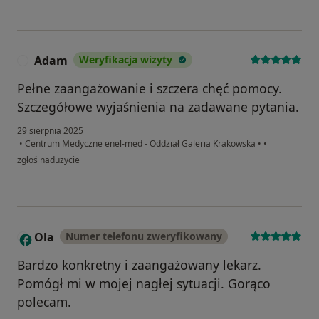
Adam
Weryfikacja wizyty
A
Pełne zaangażowanie i szczera chęć pomocy.
Szczegółowe wyjaśnienia na zadawane pytania.
29 sierpnia 2025
•
Centrum Medyczne enel-med - Oddział Galeria Krakowska
•
•
w opinii użytkownika Adam
zgłoś nadużycie
Ola
Numer telefonu zweryfikowany
O
Bardzo konkretny i zaangażowany lekarz.
Pomógł mi w mojej nagłej sytuacji. Gorąco
polecam.