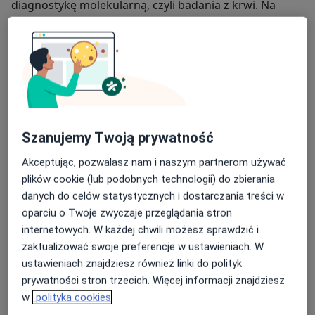
diagnostykę molekularną, czyli badania z krwi. Na
podstawie wyników kwalifikuję pacjentów do
immunoterapii, zwanej potocznie odczulaniem, i
prowadzę ich przez cały cykl leczenia.
Do każdego pacjenta podchodzę indywidualnie,
starając się wspólnie ustalić dalsze postępowanie i
plan leczenia, uwzględniając zarówno preferencje
pacjenta, jak i aktualne wytyczne medyczne. Moim
Szanujemy Twoją prywatność
celem jest zapewnienie skutecznej i bezpiecznej opieki,
Akceptując, pozwalasz nam i naszym partnerom używać
która poprawi komfort życia moich pacjentów.
plików cookie (lub podobnych technologii) do zbierania
O mnie
więcej
danych do celów statystycznych i dostarczania treści w
oparciu o Twoje zwyczaje przeglądania stron
Zakres porad
internetowych. W każdej chwili możesz sprawdzić i
Alergologia
zaktualizować swoje preferencje w ustawieniach. W
ustawieniach znajdziesz również linki do polityk
Pacjenci których przyjmuję
prywatności stron trzecich. Więcej informacji znajdziesz
Dorośli (Tylko pod niektórymi adresami)
w
polityka cookies