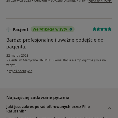
28 czerwca 2023
•
Centrum Medyczne UNIMED
•
Inny
•
zgłoś nadużycie
Pacjent
Weryfikacja wizyty
Bardzo profesjonalne i uważne podejście do
pacjenta.
22 marca 2023
•
Centrum Medyczne UNIMED
•
konsultacja alergologiczna (kolejna
wizyta)
w opinii użytkownika Pacjent
•
zgłoś nadużycie
Najczęściej zadawane pytania
Jaki jest zakres porad oferowanych przez Filip
Ratusznik?