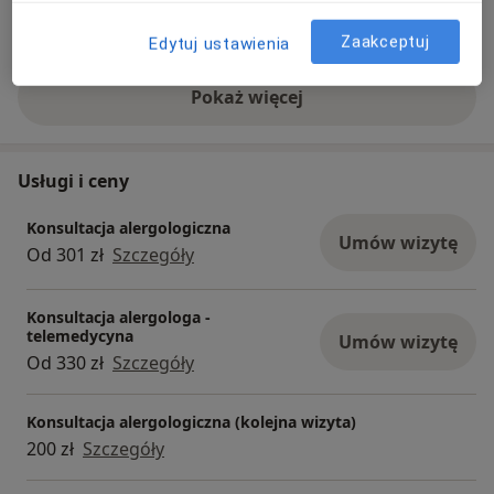
Rodzaje konsultacji
Stacjonarne
Zobacz lokalizacje (2)
Zaakceptuj
Edytuj ustawienia
Pokaż więcej
o doświadczeniu
Usługi i ceny
Konsultacja alergologiczna
Umów wizytę
Od 301 zł
Szczegóły
Konsultacja alergologa -
telemedycyna
Umów wizytę
Od 330 zł
Szczegóły
Konsultacja alergologiczna (kolejna wizyta)
200 zł
Szczegóły