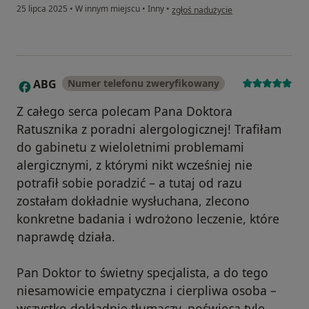
w opinii użytkownika Ola
25 lipca 2025
•
W innym miejscu
•
Inny
•
zgłoś nadużycie
ABG
Numer telefonu zweryfikowany
A
Z całego serca polecam Pana Doktora
Ratusznika z poradni alergologicznej! Trafiłam
do gabinetu z wieloletnimi problemami
alergicznymi, z którymi nikt wcześniej nie
potrafił sobie poradzić – a tutaj od razu
zostałam dokładnie wysłuchana, zlecono
konkretne badania i wdrożono leczenie, które
naprawdę działa.
Pan Doktor to świetny specjalista, a do tego
niesamowicie empatyczna i cierpliwa osoba –
wszystko dokładnie tłumaczy, poświęca tyle