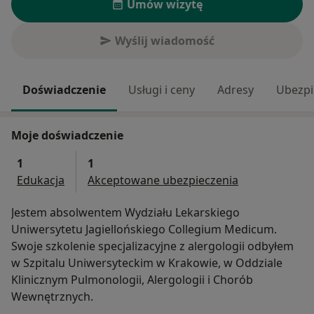
Umów wizytę
Wyślij wiadomość
Doświadczenie
Usługi i ceny
Adresy
Ubezpi
Moje doświadczenie
1
1
Edukacja
Akceptowane ubezpieczenia
Jestem absolwentem Wydziału Lekarskiego
Uniwersytetu Jagiellońskiego Collegium Medicum.
Swoje szkolenie specjalizacyjne z alergologii odbyłem
w Szpitalu Uniwersyteckim w Krakowie, w Oddziale
Klinicznym Pulmonologii, Alergologii i Chorób
Wewnętrznych.