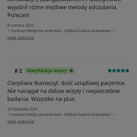
wyjaśnił różne możliwe metody odczulania.
Polecam.
8 czerwca 2025
•
Centrum Medyczne enel-med - Oddział Galeria Krakowska
•
•
w opinii użytkownika Lena
zgłoś nadużycie
R Z
Weryfikacja wizyty
R
Cierpliwie tłumaczył, dość uciążliwej pacjentce.
Nie naciągał na dalsze wizyty i niepotrzebne
badania. Wszystko na plus.
20 listopada 2024
•
Centrum Medyczne enel-med - Oddział Galeria Krakowska
•
•
w opinii użytkownika R Z
zgłoś nadużycie