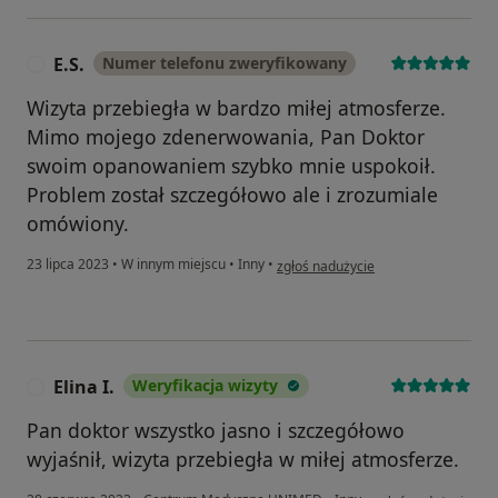
E.S.
Numer telefonu zweryfikowany
E
Wizyta przebiegła w bardzo miłej atmosferze.
Mimo mojego zdenerwowania, Pan Doktor
swoim opanowaniem szybko mnie uspokoił.
Problem został szczegółowo ale i zrozumiale
omówiony.
w opinii użytkownika E.S.
23 lipca 2023
•
W innym miejscu
•
Inny
•
zgłoś nadużycie
Elina I.
Weryfikacja wizyty
E
Pan doktor wszystko jasno i szczegółowo
wyjaśnił, wizyta przebiegła w miłej atmosferze.
w opinii użytkownika 