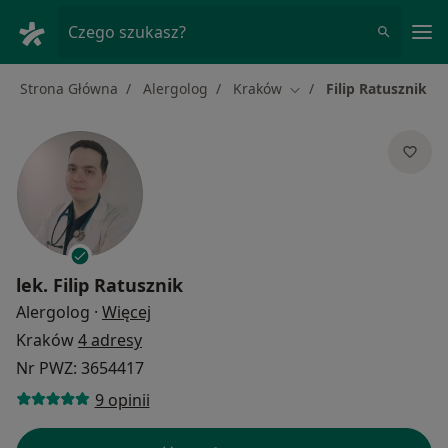
Me
Czego szukasz?
Strona Główna
Alergolog
Kraków
Filip Ratusznik
Zmień miasto
lek.
Filip Ratusznik
O specjalizacjach
Alergolog
·
Więcej
Kraków
4 adresy
Nr PWZ: 3654417
9 opinii