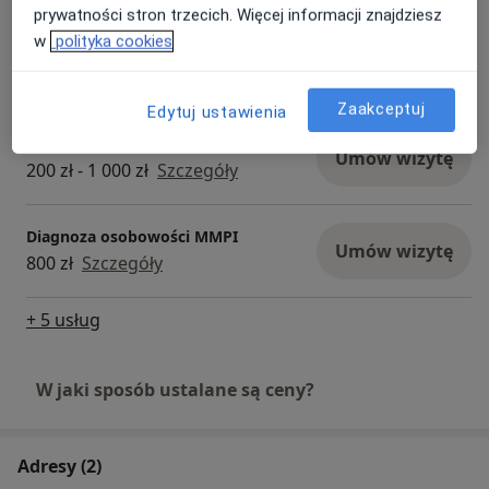
prywatności stron trzecich. Więcej informacji znajdziesz
w
polityka cookies
Konsultacja psychologiczna
Umów wizytę
250 zł
Szczegóły
Zaakceptuj
Edytuj ustawienia
Diagnoza ADHD dla dorosłych
Umów wizytę
200 zł - 1 000 zł
Szczegóły
Diagnoza osobowości MMPI
Umów wizytę
800 zł
Szczegóły
+ 5 usług
W jaki sposób ustalane są ceny?
Adresy (2)