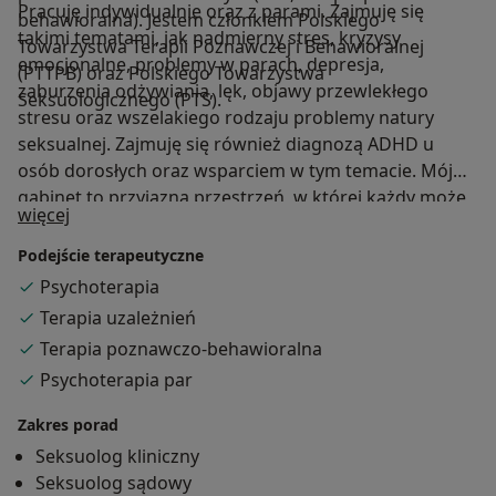
Pracuję indywidualnie oraz z parami. Zajmuję się
behawioralna). Jestem członkiem Polskiego
takimi tematami, jak nadmierny stres, kryzysy
Towarzystwa Terapii Poznawczej i Behawioralnej
emocjonalne, problemy w parach, depresja,
(PTTPB) oraz Polskiego Towarzystwa
zaburzenia odżywiania, lęk, objawy przewlekłego
Seksuologicznego (PTS).
stresu oraz wszelakiego rodzaju problemy natury
seksualnej. Zajmuję się również diagnozą ADHD u
osób dorosłych oraz wsparciem w tym temacie. Mój
gabinet to przyjazna przestrzeń, w której każdy może
O mnie
więcej
poczuć się swobodnie i bezpiecznie, niezależnie od
tego, jakie problemy spotkały Cię w Twoim życiu. Moje
Podejście terapeutyczne
podejście opiera się na szacunku, zrozumieniu i
Psychoterapia
profesjonalizmie. Zapraszam do mojego gabinetu,
Terapia uzależnień
gdzie wspólnie będziemy pracować nad osiągnięciem
Terapia poznawczo-behawioralna
Twoich celów i poprawą jakości życia.
Psychoterapia par
Zakres porad
Seksuolog kliniczny
Seksuolog sądowy