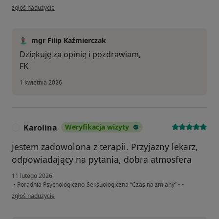
w opinii użytkownika Iwona
zgłoś nadużycie
mgr Filip Kaźmierczak
Dziękuję za opinię i pozdrawiam,
FK
1 kwietnia 2026
Karolina
Weryfikacja wizyty
K
Jestem zadowolona z terapii. Przyjazny lekarz,
odpowiadający na pytania, dobra atmosfera
11 lutego 2026
•
Poradnia Psychologiczno-Seksuologiczna “Czas na zmiany”
•
•
w opinii użytkownika Karolina
zgłoś nadużycie