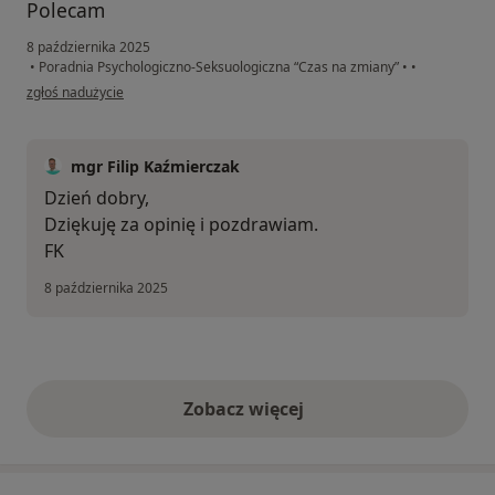
Polecam
8 października 2025
•
Poradnia Psychologiczno-Seksuologiczna “Czas na zmiany”
•
•
w opinii użytkownika A.M.
zgłoś nadużycie
mgr Filip Kaźmierczak
Dzień dobry,
Dziękuję za opinię i pozdrawiam.
FK
8 października 2025
Zobacz więcej
opinie powyżej