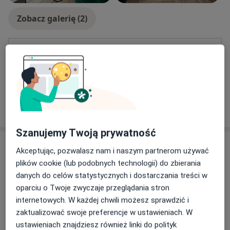
Zobacz galerię (2)
Płatność online akceptowana
Oszczędź swój czas przed wizytą.
Pokaż więcej
o doświadczeniu
Szanujemy Twoją prywatność
Usługi i ceny
Akceptując, pozwalasz nam i naszym partnerom używać
plików cookie (lub podobnych technologii) do zbierania
Konsultacja seksuologiczna
Umów wizytę
danych do celów statystycznych i dostarczania treści w
250 zł
Szczegóły
oparciu o Twoje zwyczaje przeglądania stron
internetowych. W każdej chwili możesz sprawdzić i
Psychoterapia
zaktualizować swoje preferencje w ustawieniach. W
Umów wizytę
250 zł
Szczegóły
ustawieniach znajdziesz również linki do polityk