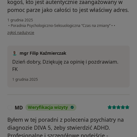
kogoś, kto jest autentycznie zaangażowany w
pomoc parze jako całości to jest właściwy adres.
1 grudnia 2025
•
Poradnia Psychologiczno-Seksuologiczna “Czas na zmiany”
•
•
w opinii użytkownika DK
zgłoś nadużycie
mgr Filip Kaźmierczak
Dzień dobry, Dziękuję za opinię i pozdrawiam.
FK
1 grudnia 2025
MD
Weryfikacja wizyty
M
Byłem w tej poradni z polecenia psychiatry na
diagnozie DIVA 5, żeby stwierdzić ADHD.
Profesjonalne i szczegółowe podejście -