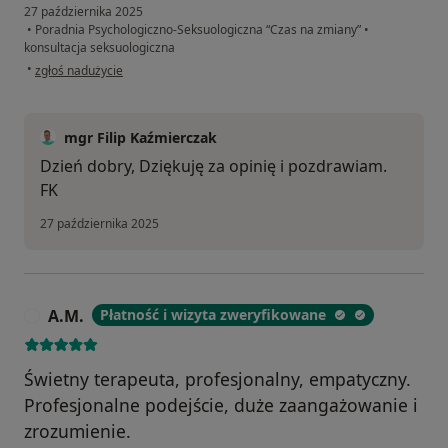
27 października 2025
•
Poradnia Psychologiczno-Seksuologiczna “Czas na zmiany”
•
konsultacja seksuologiczna
w opinii użytkownika T.
•
zgłoś nadużycie
mgr Filip Kaźmierczak
Dzień dobry, Dziękuję za opinię i pozdrawiam.
FK
27 października 2025
A.M.
Płatność i wizyta zweryfikowane
A
Świetny terapeuta, profesjonalny, empatyczny.
Profesjonalne podejście, duże zaangażowanie i
zrozumienie.