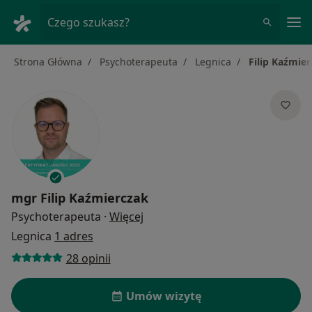
Me
Czego szukasz?
Strona Główna
Psychoterapeuta
Legnica
Filip Kaźmie
mgr
Filip Kaźmierczak
O specjalizacjach
Psychoterapeuta
·
Więcej
Legnica
1 adres
28 opinii
Umów wizytę