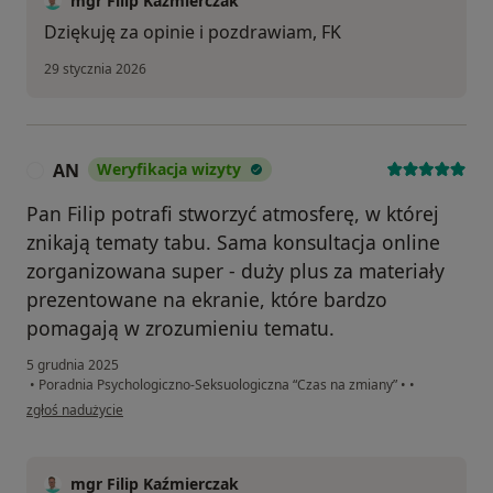
mgr Filip Kaźmierczak
Dziękuję za opinie i pozdrawiam, FK
29 stycznia 2026
AN
Weryfikacja wizyty
A
Pan Filip potrafi stworzyć atmosferę, w której
znikają tematy tabu. Sama konsultacja online
zorganizowana super - duży plus za materiały
prezentowane na ekranie, które bardzo
pomagają w zrozumieniu tematu.
5 grudnia 2025
•
Poradnia Psychologiczno-Seksuologiczna “Czas na zmiany”
•
•
w opinii użytkownika AN
zgłoś nadużycie
mgr Filip Kaźmierczak