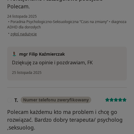
Polecam.
24 listopada 2025
•
Poradnia Psychologiczno-Seksuologiczna “Czas na zmiany”
•
diagnoza
ADHD dla dorosłych
w opinii użytkownika MD
•
zgłoś nadużycie
mgr Filip Kaźmierczak
Dziękuję za opinie i pozdrawiam, FK
25 listopada 2025
T.
Numer telefonu zweryfikowany
T
Polecam każdemu kto ma problem i chcę go
rozwiązać. Bardzo dobry terapeuta/ psycholog
,seksuolog.