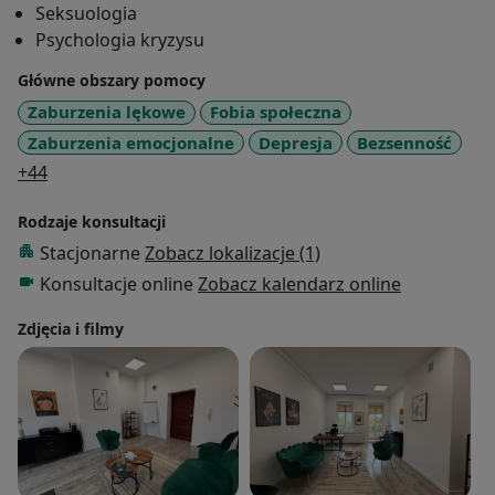
Seksuologia
Psychologia kryzysu
Główne obszary pomocy
Zaburzenia lękowe
Fobia społeczna
Zaburzenia emocjonalne
Depresja
Bezsenność
a11y_sr_more_diseases
+44
Rodzaje konsultacji
Stacjonarne
Zobacz lokalizacje (1)
Konsultacje online
Zobacz kalendarz online
Zdjęcia i filmy