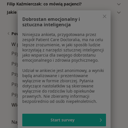
Filip Kaźmierczak: co mówią pacjenci?
Jakie ubezpieczenia akceptuje Filip Kaźmierczak?
Dobrostan emocjonalny i
sztuczna inteligencja
Powiązane wyszukiwania
Niniejsza ankieta, przygotowana przez
zespół Patient Care Doctoralia, ma na celu
W pobliżu Legnicy
lepsze zrozumienie, w jaki sposób ludzie
korzystają z narzędzi sztucznej inteligencji
Psychoterapeuci w Świdnicy
jako wsparcia dla swojego dobrostanu
emocjonalnego i zdrowia psychicznego.
Psychoterapeuci w Lubinie
Udział w ankiecie jest anonimowy, a wyniki
Psychoterapeuci w Jeleniej Górze
będą analizowane i prezentowane
wyłącznie w formie zbiorczej. Pytania
Psychoterapeuci w Wałbrzychu
dotyczące nastolatków są skierowane
wyłącznie do rodziców lub opiekunów
Psychoterapeuci w Bolesławcu
prawnych. Nie zbieramy informacji
bezpośrednio od osób niepełnoletnich.
Więcej (13)
Więcej w kategorii: W pobliżu Legnicy
Start survey
Najczęście leczone choroby