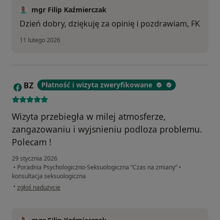
mgr Filip Kaźmierczak
Dzień dobry, dziękuję za opinię i pozdrawiam, FK
11 lutego 2026
BZ
Płatność i wizyta zweryfikowane
B
Wizyta przebiegła w milej atmosferze,
zangazowaniu i wyjsnieniu podloza problemu.
Polecam !
29 stycznia 2026
•
Poradnia Psychologiczno-Seksuologiczna “Czas na zmiany”
•
konsultacja seksuologiczna
w opinii użytkownika BZ
•
zgłoś nadużycie