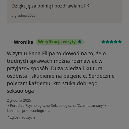
Dziękuję za opinię i pozdrawiam, FK
5 grudnia 2025
Wronika
Weryfikacja wizyty
W
Wizyta u Pana Filipa to dowód na to, że o
trudnych sprawach można rozmawiać w
przyjazny sposób. Duża wiedza i kultura
osobista i skupienie na pacjencie. Serdecznie
polecam każdemu, kto szuka dobrego
seksuologa
2 grudnia 2025
•
Poradnia Psychologiczno-Seksuologiczna “Czas na zmiany”
•
konsultacja seksuologiczna
w opinii użytkownika Wronika
•
zgłoś nadużycie