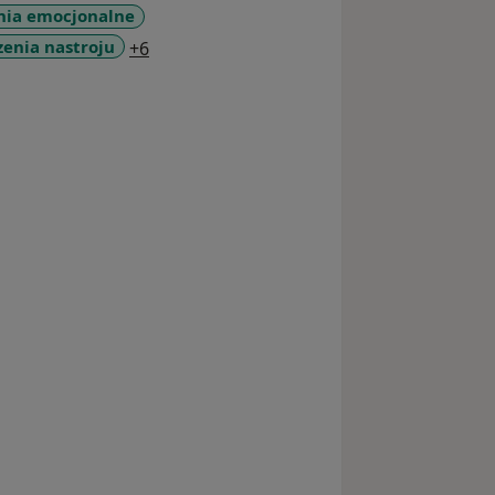
nia emocjonalne
a11y_sr_more_diseases
enia nastroju
+6