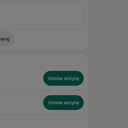
ęcej
doświadczeniu
Umów wizytę
Umów wizytę