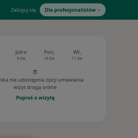
Zaloguj się
Dla profesjonalistów
Jutro
Pon,
Wt,
Śr,
Czw
9 Sie
10 Sie
11 Sie
12 Sie
13 Si
inika nie udostępnia opcji umawiania
wizyt drogą online
Poproś o wizytę