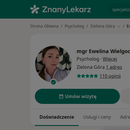
specjaliz
Strona Główna
Psycholog
Zielona Góra
E
Zmień 
mgr
Ewelina Wielgo
O spec
Psycholog
·
Więcej
Zielona Góra
1 adres
110 opinii
Umów wizytę
Doświadczenie
Usługi i ceny
Adr