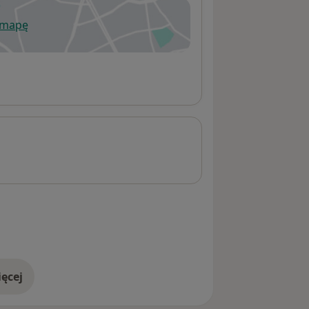
 mapę
wiera się w nowej karcie
ęcej
adresie