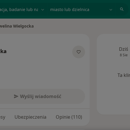
acja, badanie lub nazwisko
miasto lub dzielnica
welina Wielgocka
miasto
Dziś
cka
8 Sie
jalizacjach
Ta kl
Wyślij wiadomość
esy
Ubezpieczenia
Opinie (110)