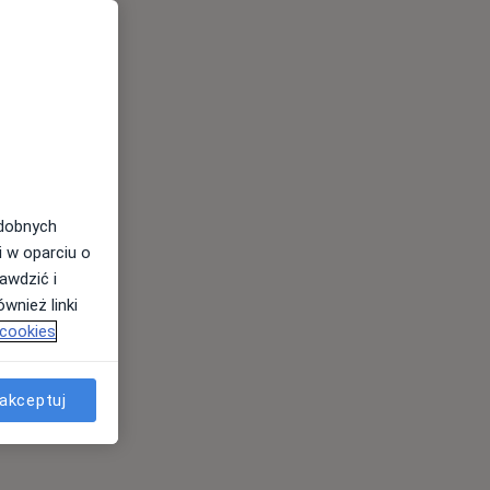
odobnych
i w oparciu o
awdzić i
wnież linki
 cookies
akceptuj