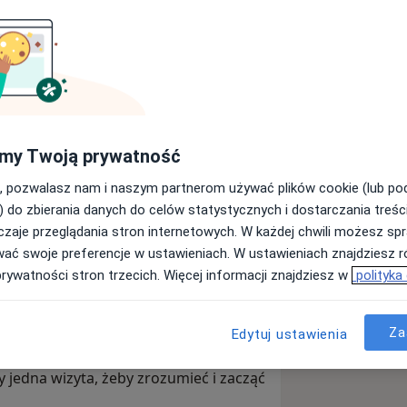
ychologiem, psychoterapeutą
pb nr 982) i oligofrenopedagogiem -
my Twoją prywatność
Państwa do wglądu w gabinecie.
, pozwalasz nam i naszym partnerom używać plików cookie (lub p
) do zbierania danych do celów statystycznych i dostarczania treśc
kie z psychologii klinicznej na
zaje przeglądania stron internetowych. W każdej chwili możesz spr
 czynnie w zawodzie psychologa.
wać swoje preferencje w ustawieniach. W ustawieniach znajdziesz ró
apię indywidualną osób dorosłych.
prywatności stron trzecich. Więcej informacji znajdziesz w
polityka
prawnymi i ich rodzinami. Swoją pracę
 oraz grupowej. Terapię prowadzę w
ale moje umiejętności szkoląc się
Za
Edytuj ustawienia
ię skonsultować. Żaden powód nie jest
zy jedna wizyta, żeby zrozumieć i zacząć