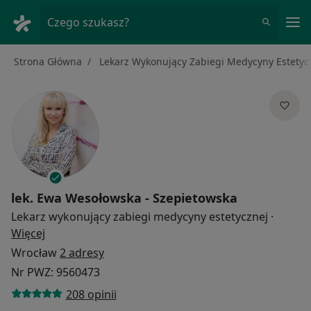
Me
Czego szukasz?
Strona Główna
Lekarz Wykonujący Zabiegi Medycyny Estetyc
lek.
Ewa Wesołowska - Szepietowska
Lekarz wykonujący zabiegi medycyny estetycznej
·
O specjalizacjach
Więcej
Wrocław
2 adresy
Nr PWZ: 9560473
208 opinii