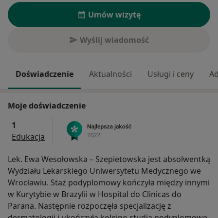
Umów wizytę
Wyślij wiadomość
Doświadczenie
Aktualności
Usługi i ceny
Ad
Moje doświadczenie
1
Edukacja
Lek. Ewa Wesołowska – Szepietowska jest absolwentką
Wydziału Lekarskiego Uniwersytetu Medycznego we
Wrocławiu. Staż podyplomowy kończyła między innymi
w Kurytybie w Brazylii w Hospital do Clinicas do
Parana. Następnie rozpoczęła specjalizację z
dermatologii i ukończyła kolejno studia podyplomowe