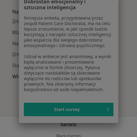
Więcej w kategorii: Lekarze wykonujący zabie
Dobrostan emocjonalny i
sztuczna inteligencja
Najczęście leczone choroby
Niniejsza ankieta, przygotowana przez
Zmarszczki w Wrocławiu
zespół Patient Care Doctoralia, ma na celu
lepsze zrozumienie, w jaki sposób ludzie
Blizny w Wrocławiu
korzystają z narzędzi sztucznej inteligencji
jako wsparcia dla swojego dobrostanu
Nadpotliwość w Wrocławiu
emocjonalnego i zdrowia psychicznego.
Zmiany skórne w Wrocławiu
Udział w ankiecie jest anonimowy, a wyniki
będą analizowane i prezentowane
Starzenie się skóry w Wrocławiu
wyłącznie w formie zbiorczej. Pytania
dotyczące nastolatków są skierowane
Więcej (15)
wyłącznie do rodziców lub opiekunów
Więcej w kategorii: Najczęście leczone chorob
prawnych. Nie zbieramy informacji
bezpośrednio od osób niepełnoletnich.
Start survey
Serwis
Regulamin