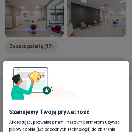
Park).
Zobacz galerię (17)
Pokaż więcej
o doświadczeniu
Aktualności
lek. Ewa Wesołowska - Szepietowska
ul. Sarnia 2, Centrum Medyczne Magnolia
Szanujemy Twoją prywatność
Jagodno, 52-129 Wrocław
Gabinet znajduje się w budynku Sarnia Point na I
Akceptując, pozwalasz nam i naszym partnerom używać
piętrze.
plików cookie (lub podobnych technologii) do zbierania