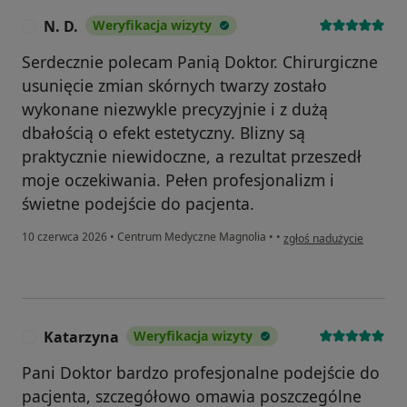
N. D.
Weryfikacja wizyty
N
Serdecznie polecam Panią Doktor. Chirurgiczne
usunięcie zmian skórnych twarzy zostało
wykonane niezwykle precyzyjnie i z dużą
dbałością o efekt estetyczny. Blizny są
praktycznie niewidoczne, a rezultat przeszedł
moje oczekiwania. Pełen profesjonalizm i
świetne podejście do pacjenta.
w opinii użytkownika N. 
10 czerwca 2026
•
Centrum Medyczne Magnolia
•
•
zgłoś nadużycie
Katarzyna
Weryfikacja wizyty
K
Pani Doktor bardzo profesjonalne podejście do
pacjenta, szczegółowo omawia poszczególne