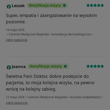
Leszek
Weryfikacja wizyty
L
Super, empatia i zaangażowanie na wysokim
poziomie.
16 maja 2026
•
Centrum Medyczne Magnolia
•
konsultacja dermatologiczna
•
w opinii użytkownika Leszek
zgłoś nadużycie
Joanna
Weryfikacja wizyty
J
Świetna Pani Doktor, dobre podejscie do
pacjenta, to moja kolejna wizyta, na pewno
wrócę na kolejny zabieg.
12 maja 2026
•
Centrum Medyczne Magnolia
•
leczenie nadpotliwości
•
w opinii użytkownika Joanna
zgłoś nadużycie