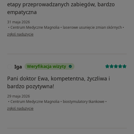
etapy przeprowadzanych zabiegów, bardzo
empatyczna
31 maja 2026
•
Centrum Medyczne Magnolia
•
laserowe usunięcie zmian skórnych
•
w opinii użytkownika Katarzyna
zgłoś nadużycie
Iga
Weryfikacja wizyty
I
Pani doktor Ewa, kompetentna, życzliwa i
bardzo pozytywna!
29 maja 2026
•
Centrum Medyczne Magnolia
•
biostymulatory tkankowe
•
w opinii użytkownika Iga
zgłoś nadużycie