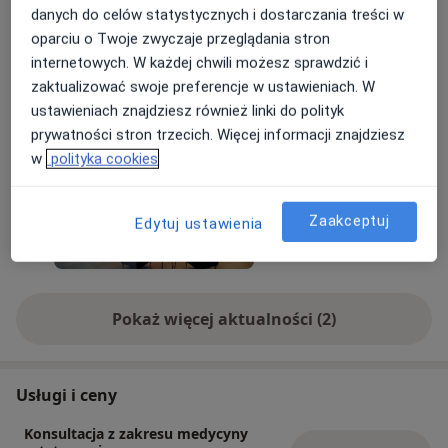
Dojazd autobusami 110, 145 od głównego
danych do celów statystycznych i dostarczania treści w
dworca kolejowego, wysiadamy na przystanku
oparciu o Twoje zwyczaje przeglądania stron
autobusowym Vivaldiego przy budynku Sarnia
internetowych. W każdej chwili możesz sprawdzić i
Point, wejście od strony dyskontu Biedronka.
Dowiedz się więcej
zaktualizować swoje preferencje w ustawieniach. W
Pacjentów prosimy o posiadanie dokumentu
ustawieniach znajdziesz również linki do polityk
18/05/2026
tożsamości, który należy okazać przed wizytą w
prywatności stron trzecich. Więcej informacji znajdziesz
rejestracji.
w
polityka cookies
Zaakceptuj
Edytuj ustawienia
Pokaż więcej aktualności (2)
Usługi i ceny
Konsultacja z zakresu medycyny