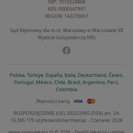
NIP: ⁠7010224868
KRS: ⁠0000347997
REGON: ⁠142276657
Sąd Rejonowy dla m.st. Warszawy w Warszawie XII
Wydział Gospodarczy KRS
Facebook
otwiera się w nowej karcie
otwiera się w nowej karcie
otwiera się w nowej karcie
otwiera się w nowej karcie
otwiera się w nowej karci
otwiera się
otwi
Polska
,
Türkiye
,
España
,
Italia
,
Deutschland
,
Česko
,
otwiera się w nowej karcie
otwiera się w nowej karcie
otwiera się w nowej karcie
otwiera się w nowej kar
otwiera się 
otwier
Portugal
,
México
,
Chile
,
Brasil
,
Argentina
,
Perú
,
otwiera się w nowej karc
Colombia
Płatności kartą
ROZPORZĄDZENIE (UE) 2022/2065 (DSA) art. 24:
15.395.179 użytkowników/miesiąc - Czerwiec 2026
www.znanylekarz.pl © 2026 - Znajdź lekarza i umów