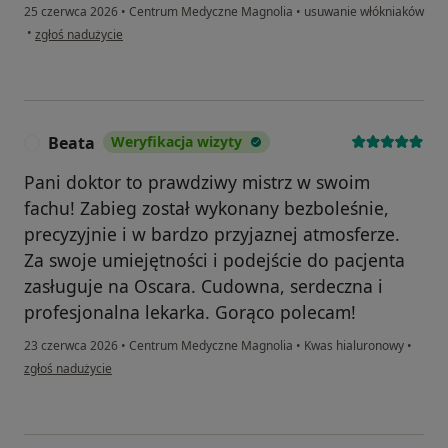
25 czerwca 2026
•
Centrum Medyczne Magnolia
•
usuwanie włókniaków
w opinii użytkownika Kamila
•
zgłoś nadużycie
Beata
Weryfikacja wizyty
B
Pani doktor to prawdziwy mistrz w swoim
fachu! Zabieg został wykonany bezboleśnie,
precyzyjnie i w bardzo przyjaznej atmosferze.
Za swoje umiejętności i podejście do pacjenta
zasługuje na Oscara. Cudowna, serdeczna i
profesjonalna lekarka. Gorąco polecam!
23 czerwca 2026
•
Centrum Medyczne Magnolia
•
Kwas hialuronowy
•
w opinii użytkownika Beata
zgłoś nadużycie