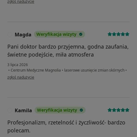
zgłoś nadużycie
Magda
Weryfikacja wizyty
M
Pani doktor bardzo przyjemna, godna zaufania,
świetne podejście, miła atmosfera
3 lipca 2026
•
Centrum Medyczne Magnolia
•
laserowe usunięcie zmian skórnych
•
w opinii użytkownika Magda
zgłoś nadużycie
Kamila
Weryfikacja wizyty
K
Profesjonalizm, rzetelność i życzliwość- bardzo
polecam.