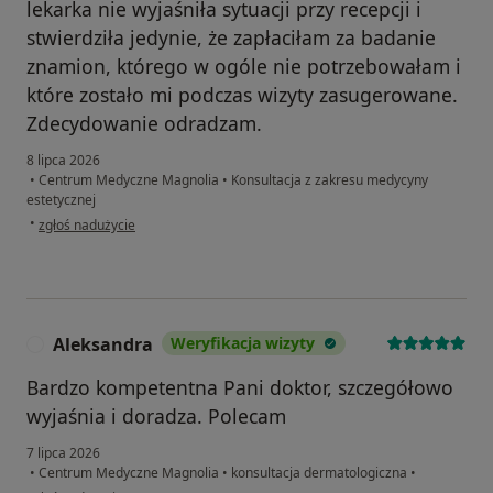
lekarka nie wyjaśniła sytuacji przy recepcji i
stwierdziła jedynie, że zapłaciłam za badanie
znamion, którego w ogóle nie potrzebowałam i
które zostało mi podczas wizyty zasugerowane.
Zdecydowanie odradzam.
8 lipca 2026
•
Centrum Medyczne Magnolia
•
Konsultacja z zakresu medycyny
estetycznej
w opinii użytkownika Daria Konior
•
zgłoś nadużycie
Aleksandra
Weryfikacja wizyty
A
Bardzo kompetentna Pani doktor, szczegółowo
wyjaśnia i doradza. Polecam
7 lipca 2026
•
Centrum Medyczne Magnolia
•
konsultacja dermatologiczna
•
w opinii użytkownika Aleksandra