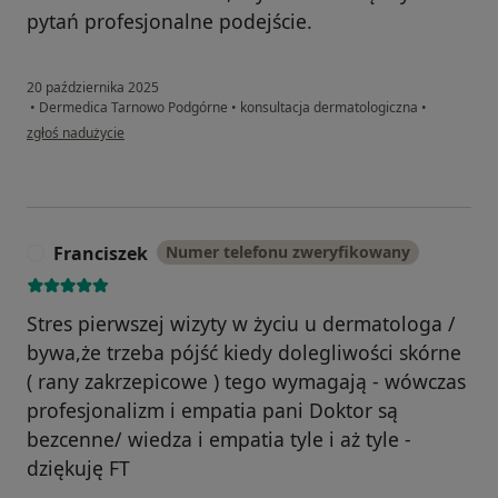
pytań profesjonalne podejście.
20 października 2025
•
Dermedica Tarnowo Podgórne
•
konsultacja dermatologiczna
•
w opinii użytkownika Krystian
zgłoś nadużycie
Franciszek
Numer telefonu zweryfikowany
F
Stres pierwszej wizyty w życiu u dermatologa /
bywa,że trzeba pójść kiedy dolegliwości skórne
( rany zakrzepicowe ) tego wymagają - wówczas
profesjonalizm i empatia pani Doktor są
bezcenne/ wiedza i empatia tyle i aż tyle -
dziękuję FT