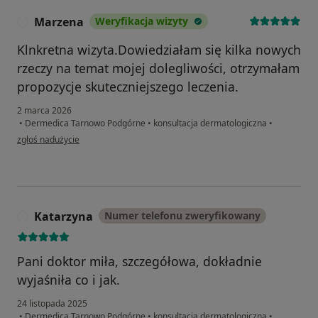
Marzena
Weryfikacja wizyty
M
Klnkretna wizyta.Dowiedziałam się kilka nowych
rzeczy na temat mojej dolegliwości, otrzymałam
propozycje skuteczniejszego leczenia.
2 marca 2026
•
Dermedica Tarnowo Podgórne
•
konsultacja dermatologiczna
•
w opinii użytkownika Marzena
zgłoś nadużycie
Katarzyna
Numer telefonu zweryfikowany
K
Pani doktor miła, szczegółowa, dokładnie
wyjaśniła co i jak.
24 listopada 2025
•
Dermedica Tarnowo Podgórne
•
konsultacja dermatologiczna
•