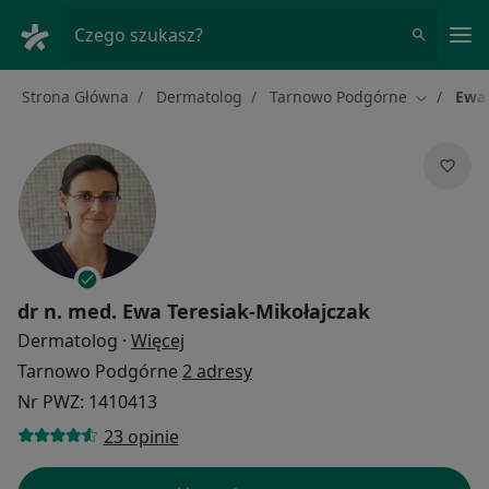
Me
Czego szukasz?
Strona Główna
Dermatolog
Tarnowo Podgórne
Ewa 
Zmień mia
dr n. med.
Ewa Teresiak-Mikołajczak
O specjalizacjach
Dermatolog
·
Więcej
Tarnowo Podgórne
2 adresy
Nr PWZ: 1410413
23 opinie