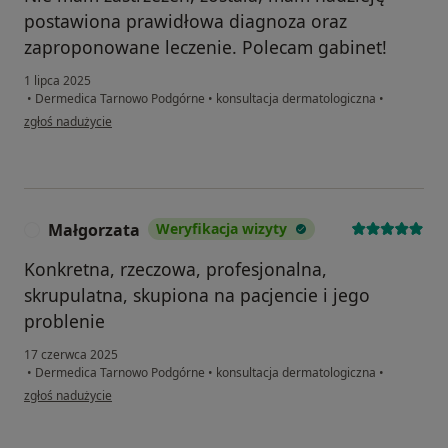
postawiona prawidłowa diagnoza oraz
zaproponowane leczenie. Polecam gabinet!
1 lipca 2025
•
Dermedica Tarnowo Podgórne
•
konsultacja dermatologiczna
•
w opinii użytkownika WS
zgłoś nadużycie
Małgorzata
Weryfikacja wizyty
M
Konkretna, rzeczowa, profesjonalna,
skrupulatna, skupiona na pacjencie i jego
problenie
17 czerwca 2025
•
Dermedica Tarnowo Podgórne
•
konsultacja dermatologiczna
•
w opinii użytkownika Małgorzata
zgłoś nadużycie