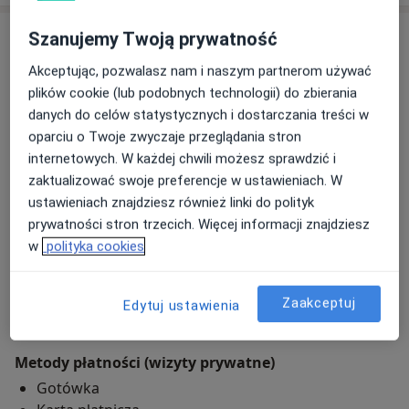
Adresy (2)
Szanujemy Twoją prywatność
Akceptując, pozwalasz nam i naszym partnerom używać
Adres 1
Adres 2
plików cookie (lub podobnych technologii) do zbierania
danych do celów statystycznych i dostarczania treści w
oparciu o Twoje zwyczaje przeglądania stron
Dermedica Tarnowo Podgórne
internetowych. W każdej chwili możesz sprawdzić i
Ks. Z. Sasa 4/11,
62-080
Tarnowo Podgórne
zaktualizować swoje preferencje w ustawieniach. W
ustawieniach znajdziesz również linki do polityk
prywatności stron trzecich. Więcej informacji znajdziesz
Powiększ mapę
otwiera się w nowej karcie
w
polityka cookies
Dostępność
Pokaż kalendarz
Zaakceptuj
Edytuj ustawienia
Metody płatności (wizyty prywatne)
Gotówka