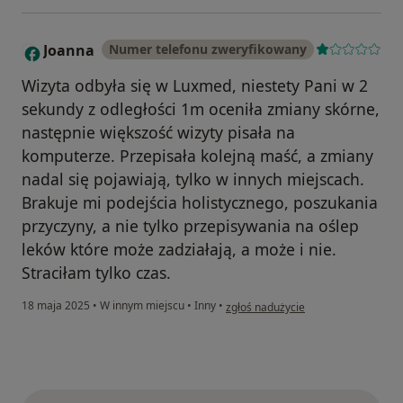
Joanna
Numer telefonu zweryfikowany
J
Wizyta odbyła się w Luxmed, niestety Pani w 2
sekundy z odległości 1m oceniła zmiany skórne,
następnie większość wizyty pisała na
komputerze. Przepisała kolejną maść, a zmiany
nadal się pojawiają, tylko w innych miejscach.
Brakuje mi podejścia holistycznego, poszukania
przyczyny, a nie tylko przepisywania na oślep
leków które może zadziałają, a może i nie.
Straciłam tylko czas.
w opinii użytkownika Joanna
18 maja 2025
•
W innym miejscu
•
Inny
•
zgłoś nadużycie