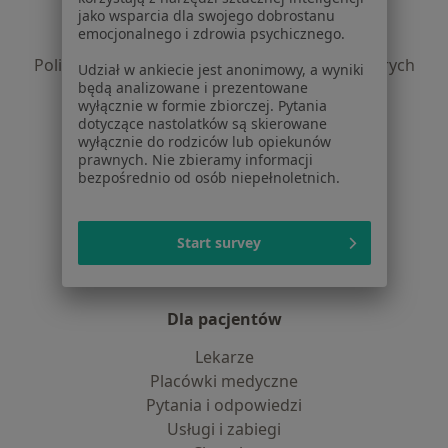
jako wsparcia dla swojego dobrostanu
Polityka prywatności pacjentów
emocjonalnego i zdrowia psychicznego.
Polityka prywatności profesjonalistów
Polityka prywatności dla profesjonalistów, których
Udział w ankiecie jest anonimowy, a wyniki
będą analizowane i prezentowane
dane pozyskaliśmy samodzielnie
wyłącznie w formie zbiorczej. Pytania
Polityka cookies
dotyczące nastolatków są skierowane
Jak działają wyniki wyszukiwania
wyłącznie do rodziców lub opiekunów
prawnych. Nie zbieramy informacji
Dostępność
bezpośrednio od osób niepełnoletnich.
O nas
Praca
Rekrutujemy!
Partnerzy
Start survey
Centrum prasowe
Kontakt
Dla pacjentów
Lekarze
Placówki medyczne
Pytania i odpowiedzi
Usługi i zabiegi