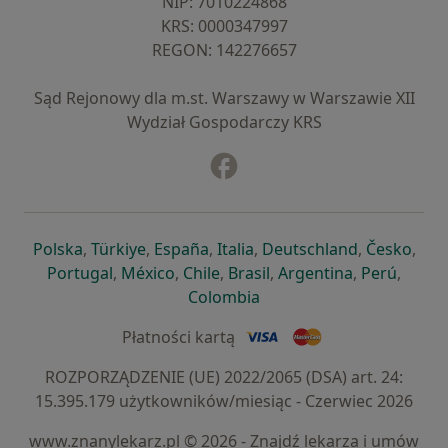
NIP: ⁠7010224868
KRS: ⁠0000347997
REGON: ⁠142276657
Sąd Rejonowy dla m.st. Warszawy w Warszawie XII
Wydział Gospodarczy KRS
Facebook
otwiera się w nowej karcie
otwiera się w nowej karcie
otwiera się w nowej karcie
otwiera się w nowej karcie
otwiera się w nowej karci
otwiera się
otwi
Polska
,
Türkiye
,
España
,
Italia
,
Deutschland
,
Česko
,
otwiera się w nowej karcie
otwiera się w nowej karcie
otwiera się w nowej karcie
otwiera się w nowej kar
otwiera się 
otwier
Portugal
,
México
,
Chile
,
Brasil
,
Argentina
,
Perú
,
otwiera się w nowej karc
Colombia
Płatności kartą
ROZPORZĄDZENIE (UE) 2022/2065 (DSA) art. 24:
15.395.179 użytkowników/miesiąc - Czerwiec 2026
www.znanylekarz.pl © 2026 - Znajdź lekarza i umów