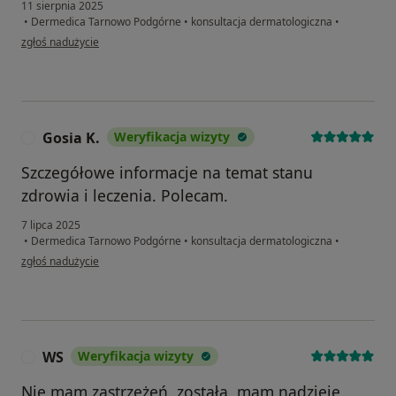
11 sierpnia 2025
•
Dermedica Tarnowo Podgórne
•
konsultacja dermatologiczna
•
w opinii użytkownika Franciszek
zgłoś nadużycie
Gosia K.
Weryfikacja wizyty
G
Szczegółowe informacje na temat stanu
zdrowia i leczenia. Polecam.
7 lipca 2025
•
Dermedica Tarnowo Podgórne
•
konsultacja dermatologiczna
•
w opinii użytkownika Gosia K.
zgłoś nadużycie
WS
Weryfikacja wizyty
W
Nie mam zastrzeżeń, została, mam nadzieję