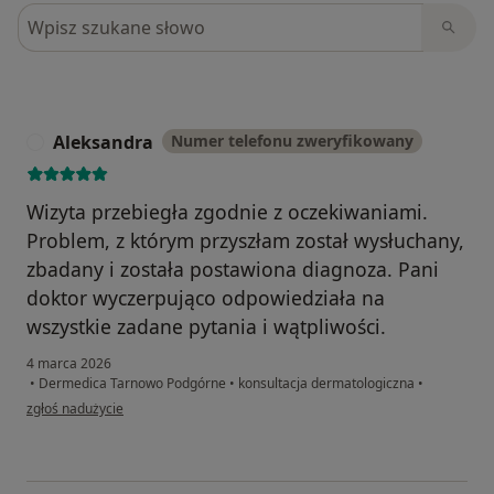
Szukaj w opiniach
Aleksandra
Numer telefonu zweryfikowany
A
Wizyta przebiegła zgodnie z oczekiwaniami.
Problem, z którym przyszłam został wysłuchany,
zbadany i została postawiona diagnoza. Pani
doktor wyczerpująco odpowiedziała na
wszystkie zadane pytania i wątpliwości.
4 marca 2026
•
Dermedica Tarnowo Podgórne
•
konsultacja dermatologiczna
•
w opinii użytkownika Aleksandra
zgłoś nadużycie