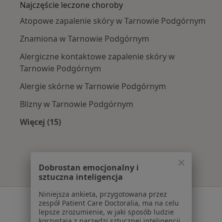
Najczęście leczone choroby
Atopowe zapalenie skóry w Tarnowie Podgórnym
Znamiona w Tarnowie Podgórnym
Alergiczne kontaktowe zapalenie skóry w
Tarnowie Podgórnym
Alergie skórne w Tarnowie Podgórnym
Blizny w Tarnowie Podgórnym
Więcej (15)
Więcej w kategorii: Najczęście leczone chorob
Dobrostan emocjonalny i
sztuczna inteligencja
Niniejsza ankieta, przygotowana przez
Serwis
zespół Patient Care Doctoralia, ma na celu
lepsze zrozumienie, w jaki sposób ludzie
Regulamin
korzystają z narzędzi sztucznej inteligencji