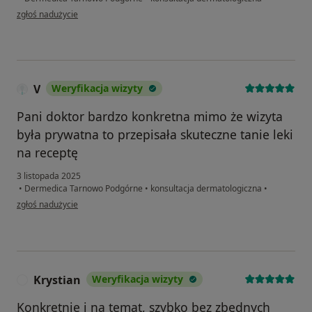
w opinii użytkownika Katarzyna
zgłoś nadużycie
V
Weryfikacja wizyty
Pani doktor bardzo konkretna mimo że wizyta
była prywatna to przepisała skuteczne tanie leki
na receptę
3 listopada 2025
•
Dermedica Tarnowo Podgórne
•
konsultacja dermatologiczna
•
w opinii użytkownika V
zgłoś nadużycie
Krystian
Weryfikacja wizyty
K
Konkretnie i na temat, szybko bez zbędnych