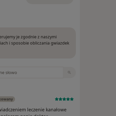
rujemy je zgodnie z naszymi
iach i sposobie obliczania gwiazdek
ięcej o opiniach
niach
ikowany
wiadczeniem leczenie kanałowe