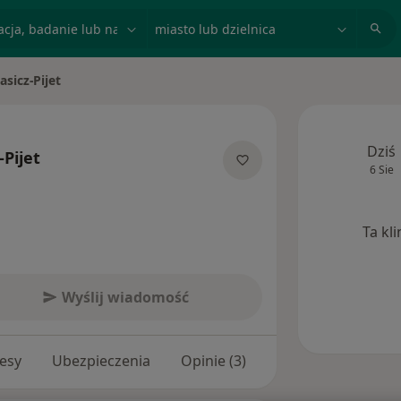
acja, badanie lub nazwisko
miasto lub dzielnica
asicz-Pijet
sto
Dziś
-Pijet
6 Sie
ecjalizacjach
Ta kl
Wyślij wiadomość
esy
Ubezpieczenia
Opinie (3)