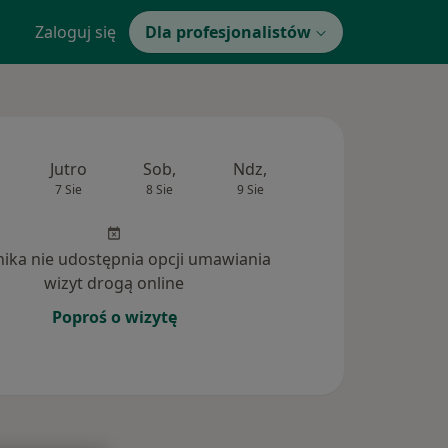
Zaloguj się
Dla profesjonalistów
Jutro
Sob,
Ndz,
Pon,
Wt,
7 Sie
8 Sie
9 Sie
10 Sie
11 Si
inika nie udostępnia opcji umawiania
wizyt drogą online
Poproś o wizytę