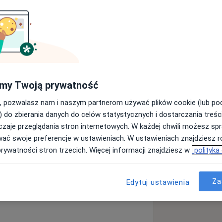
ycznej w Katowicach, gdzie w roku
ii
owym), Stomatologii estetycznej.
my Twoją prywatność
, pozwalasz nam i naszym partnerom używać plików cookie (lub p
ą
) do zbierania danych do celów statystycznych i dostarczania treśc
zaje przeglądania stron internetowych. W każdej chwili możesz spr
wać swoje preferencje w ustawieniach. W ustawieniach znajdziesz ró
prywatności stron trzecich. Więcej informacji znajdziesz w
polityka
Choroby miazgi
Ubytki zębów
s
Za
Edytuj ustawienia