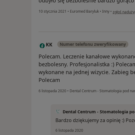
odbyło się bezboleśnie bardzo gorąco
w opinii użyt
10 stycznia 2021
•
Euromed Baryluk
•
Inny
•
zgłoś naduży
KK
Numer telefonu zweryfikowany
K
Polecam. Leczenie kanałowe wykonane 
bezbolesny. Profesjonalistka :) Pole
wykonane na jednej wizycie. Zabieg bez
Polecam
6 listopada 2020
•
Dental Centrum - Stomatologia pod n
Dental Centrum - Stomatologia p
Bardzo dziękujemy za opinię :) Po
6 listopada 2020