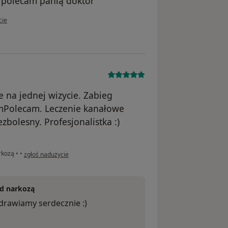
 polecam panią doktor
kownika Piotr Jaskuła
cie
na jednej wizycie. Zabieg
camPolecam. Leczenie kanałowe
bolesny. Profesjonalistka :)
w opinii użytkownika KK
arkozą
•
•
zgłoś nadużycie
od narkozą
zdrawiamy serdecznie :)