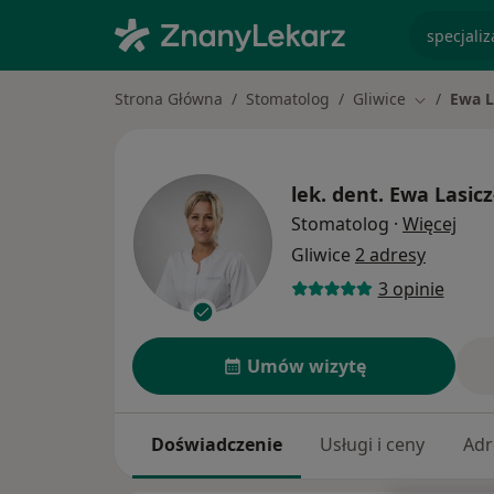
specjaliz
Strona Główna
Stomatolog
Gliwice
Ewa L
Zmień mia
lek. dent.
Ewa Lasicz
O sp
Stomatolog
·
Więcej
Gliwice
2 adresy
3 opinie
Umów wizytę
Doświadczenie
Usługi i ceny
Adr