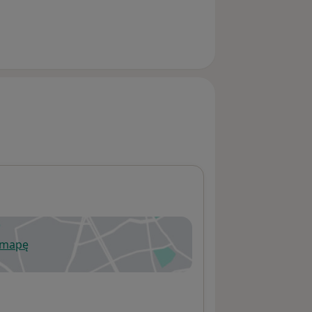
 mapę
wiera się w nowej karcie