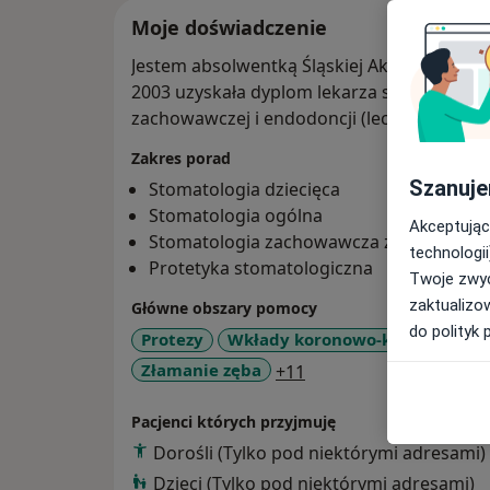
Moje doświadczenie
Jestem absolwentką Śląskiej Akademii Med
2003 uzyskała dyplom lekarza stomatologa. Specjalizuje się w: Stomatolog
zachowawczej i endodoncji (leczeniu kanał
Zakres porad
Szanuje
Stomatologia dziecięca
Stomatologia ogólna
Akceptując
Stomatologia zachowawcza z endodoncj
technologii
Protetyka stomatologiczna
Twoje zwyc
zaktualizo
Główne obszary pomocy
do polityk 
Protezy
Wkłady koronowo-korzeniowe
a11y_sr_more_disease
Złamanie zęba
+11
Pacjenci których przyjmuję
Dorośli (Tylko pod niektórymi adresami)
Dzieci (Tylko pod niektórymi adresami)