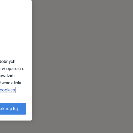
odobnych
i w oparciu o
awdzić i
wnież linki
 cookies
akceptuj