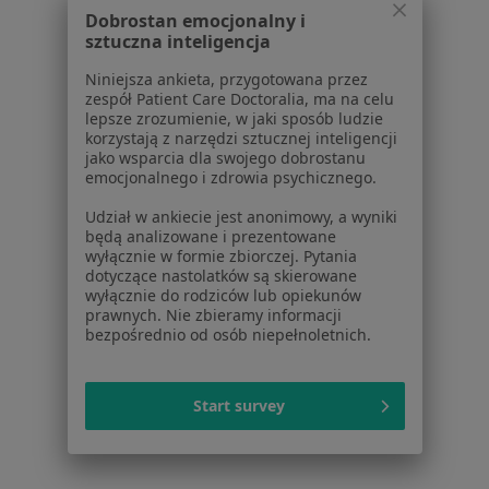
Centrum Pomocy dla Specjalisty
Dobrostan emocjonalny i
sztuczna inteligencja
Kontakt
ZnanyLekarz - Strona główna
Niniejsza ankieta, przygotowana przez
zespół Patient Care Doctoralia, ma na celu
ZnanyLekarz Sp. z o.o.
lepsze zrozumienie, w jaki sposób ludzie
ul. Kolejowa 5/7
korzystają z narzędzi sztucznej inteligencji
01-217 Warszawa, Polska
jako wsparcia dla swojego dobrostanu
emocjonalnego i zdrowia psychicznego.
NIP: ⁠7010224868
Udział w ankiecie jest anonimowy, a wyniki
KRS: ⁠0000347997
będą analizowane i prezentowane
REGON: ⁠142276657
wyłącznie w formie zbiorczej. Pytania
dotyczące nastolatków są skierowane
wyłącznie do rodziców lub opiekunów
Sąd Rejonowy dla m.st. Warszawy w Warszawie XII
prawnych. Nie zbieramy informacji
Wydział Gospodarczy KRS
bezpośrednio od osób niepełnoletnich.
Facebook
otwiera się w nowej karcie
Start survey
otwiera się w nowej karcie
otwiera się w nowej karcie
otwiera się w nowej karcie
otwiera się w nowej karci
otwiera się
otwi
Polska
,
Türkiye
,
España
,
Italia
,
Deutschland
,
Česko
,