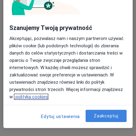
8 opinii
Miłosza 3, Rumia
•
Mapa
Nasza średnia ocena na App Store to 4.9 i 4.1 na
Gabinet Endokrynologiczny NZOZ nr1 Rumia
Szanujemy Twoją prywatność
Google Play Store
Akceptuje POLMED
Akceptując, pozwalasz nam i naszym partnerom używać
Konsultacja endokrynologiczna
250 zł
plików cookie (lub podobnych technologii) do zbierania
Specjalista nie oferuje umawiania online pod tym adresem.
danych do celów statystycznych i dostarczania treści w
oparciu o Twoje zwyczaje przeglądania stron
Poproś o wizytę
internetowych. W każdej chwili możesz sprawdzić i
zaktualizować swoje preferencje w ustawieniach. W
ustawieniach znajdziesz również linki do polityk
prywatności stron trzecich. Więcej informacji znajdziesz
Powiązane wyszukiwania
w
polityka cookies
Specjaliści w ramach POLMED
Ortopedzi z POLMED w Wejherowie
Zaakceptuj
Edytuj ustawienia
Lekarze rodzinni z POLMED w Wejherowie
Ginekolodzy z POLMED w Wejherowie