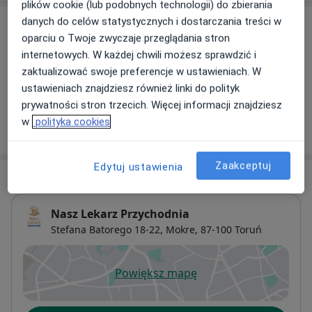
plików cookie (lub podobnych technologii) do zbierania
danych do celów statystycznych i dostarczania treści w
Usługi i ceny
oparciu o Twoje zwyczaje przeglądania stron
Konsultacja dietetyczna
internetowych. W każdej chwili możesz sprawdzić i
Umów wizytę
170 zł
Szczegóły
zaktualizować swoje preferencje w ustawieniach. W
ustawieniach znajdziesz również linki do polityk
prywatności stron trzecich. Więcej informacji znajdziesz
w
polityka cookies
W jaki sposób ustalane są ceny?
Zaakceptuj
Edytuj ustawienia
Adres
Nasz Lekarz Przychodnia
Stefana Batorego 18-22,
Mokre
, 87-100
Toruń
Powiększ mapę
otwiera się w nowej karcie