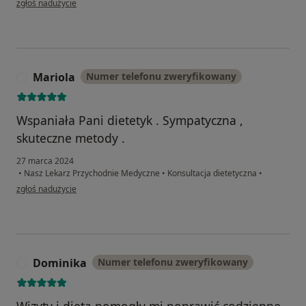
zgłoś nadużycie
Mariola
Numer telefonu zweryfikowany
M
Wspaniała Pani dietetyk . Sympatyczna ,
skuteczne metody .
27 marca 2024
•
Nasz Lekarz Przychodnie Medyczne
•
Konsultacja dietetyczna
•
w opinii użytkownika Mariola
zgłoś nadużycie
Dominika
Numer telefonu zweryfikowany
D
Wizyty i dieta pomogły mi poprawić codzienne