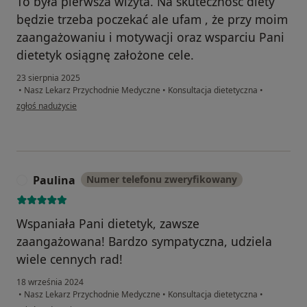
To była pierwsza wizyta. Na skuteczność diety
będzie trzeba poczekać ale ufam , że przy moim
zaangażowaniu i motywacji oraz wsparciu Pani
dietetyk osiągnę założone cele.
23 sierpnia 2025
•
Nasz Lekarz Przychodnie Medyczne
•
Konsultacja dietetyczna
•
w opinii użytkownika Robert
zgłoś nadużycie
Paulina
Numer telefonu zweryfikowany
P
Wspaniała Pani dietetyk, zawsze
zaangażowana! Bardzo sympatyczna, udziela
wiele cennych rad!
18 września 2024
•
Nasz Lekarz Przychodnie Medyczne
•
Konsultacja dietetyczna
•
w opinii użytkownika Paulina