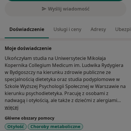
Wyślij wiadomość
Doświadczenie
Usługi i ceny
Adresy
Ubezpi
Moje doświadczenie
Ukończyłam studia na Uniwersytecie Mikołaja
Kopernika Collegium Medicum im. Ludwika Rydygiera
w Bydgoszczy na kierunku zdrowie publiczne ze
specjalnością dietetyka oraz studia podyplomowe w
Szkole Wyższej Psychologii Społecznej w Warszawie na
kierunku psychodietetyka. Pracuję z osobami z
nadwagą i otyłością, ale także z dziećmi z alergiami
O mnie
pokarmowymi i z dorosłymi z innymi chorobami
więcej
dietozależnymi.
Główne obszary pomocy
Otyłość
Choroby metaboliczne