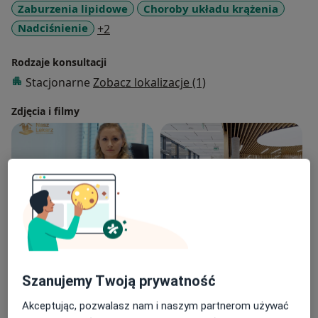
Zaburzenia lipidowe
Choroby układu krążenia
a11y_sr_more_diseases
Nadciśnienie
+2
Rodzaje konsultacji
Stacjonarne
Zobacz lokalizacje (1)
Zdjęcia i filmy
Zobacz galerię (6)
Szanujemy Twoją prywatność
Pokaż więcej
o doświadczeniu
Akceptując, pozwalasz nam i naszym partnerom używać