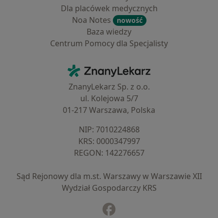
Dla placówek medycznych
Noa Notes
nowość
Baza wiedzy
Centrum Pomocy dla Specjalisty
Kontakt
ZnanyLekarz - Strona główna
ZnanyLekarz Sp. z o.o.
ul. Kolejowa 5/7
01-217 Warszawa, Polska
NIP: ⁠7010224868
KRS: ⁠0000347997
REGON: ⁠142276657
Sąd Rejonowy dla m.st. Warszawy w Warszawie XII
Wydział Gospodarczy KRS
Facebook
otwiera się w nowej karcie