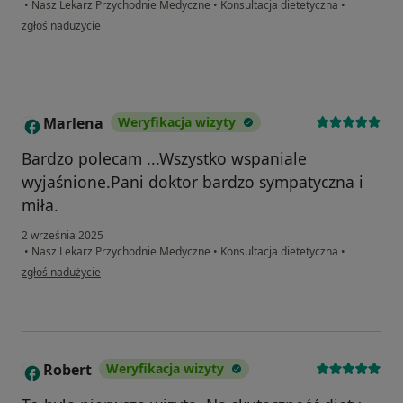
•
Nasz Lekarz Przychodnie Medyczne
•
Konsultacja dietetyczna
•
w opinii użytkownika Marta
zgłoś nadużycie
Marlena
Weryfikacja wizyty
M
Bardzo polecam ...Wszystko wspaniale
wyjaśnione.Pani doktor bardzo sympatyczna i
miła.
2 września 2025
•
Nasz Lekarz Przychodnie Medyczne
•
Konsultacja dietetyczna
•
w opinii użytkownika Marlena
zgłoś nadużycie
Robert
Weryfikacja wizyty
R