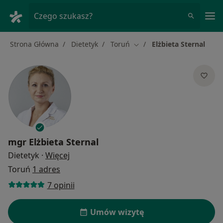
Me
Czego szukasz?
Strona Główna
Dietetyk
Toruń
Elżbieta Sternal
Zmień miasto
mgr
Elżbieta Sternal
O specjalizacjach
Dietetyk
·
Więcej
Toruń
1 adres
7 opinii
Umów wizytę