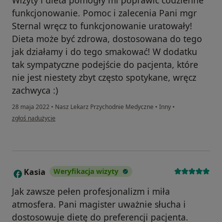
funkcjonowanie. Pomoc i zalecenia Pani mgr
Sternal wręcz to funkcjonowanie uratowały!
Dieta może być zdrowa, dostosowana do tego
jak działamy i do tego smakować! W dodatku
tak sympatyczne podejście do pacjenta, które
nie jest niestety zbyt często spotykane, wręcz
zachwyca :)
28 maja 2022
•
Nasz Lekarz Przychodnie Medyczne
•
Inny
•
w opinii użytkownika Dominika
zgłoś nadużycie
Kasia
Weryfikacja wizyty
K
Jak zawsze pełen profesjonalizm i miła
atmosfera. Pani magister uważnie słucha i
dostosowuje dietę do preferencji pacjenta.