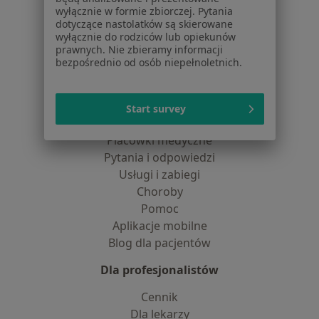
O nas
wyłącznie w formie zbiorczej. Pytania
Praca
Rekrutujemy!
dotyczące nastolatków są skierowane
Partnerzy
wyłącznie do rodziców lub opiekunów
prawnych. Nie zbieramy informacji
Centrum prasowe
bezpośrednio od osób niepełnoletnich.
Kontakt
Dla pacjentów
Start survey
Lekarze
Placówki medyczne
Pytania i odpowiedzi
Usługi i zabiegi
Choroby
Pomoc
Aplikacje mobilne
Blog dla pacjentów
Dla profesjonalistów
Cennik
Dla lekarzy