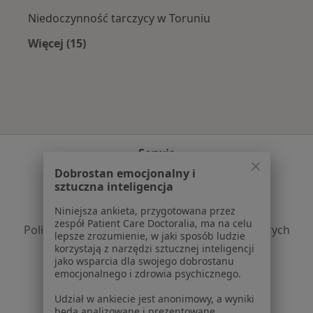
Niedoczynność tarczycy w Toruniu
Więcej (15)
Więcej w kategorii: Najczęście leczone chorob
Serwis
Dobrostan emocjonalny i
Regulamin
sztuczna inteligencja
Polityka prywatności pacjentów
Niniejsza ankieta, przygotowana przez
Polityka prywatności profesjonalistów
zespół Patient Care Doctoralia, ma na celu
Polityka prywatności dla profesjonalistów, których
lepsze zrozumienie, w jaki sposób ludzie
dane pozyskaliśmy samodzielnie
korzystają z narzędzi sztucznej inteligencji
jako wsparcia dla swojego dobrostanu
Polityka cookies
emocjonalnego i zdrowia psychicznego.
Jak działają wyniki wyszukiwania
Dostępność
Udział w ankiecie jest anonimowy, a wyniki
będą analizowane i prezentowane