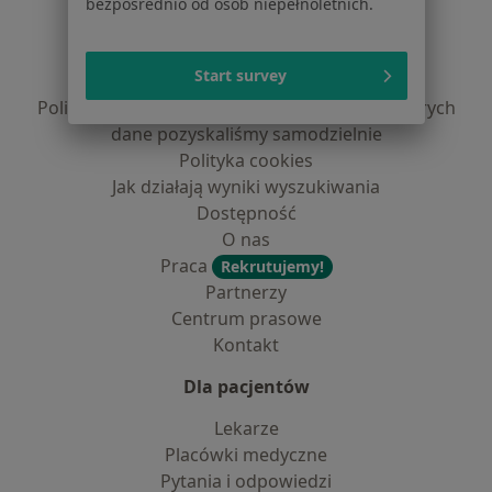
bezpośrednio od osób niepełnoletnich.
Regulamin
Polityka prywatności pacjentów
Start survey
Polityka prywatności profesjonalistów
Polityka prywatności dla profesjonalistów, których
dane pozyskaliśmy samodzielnie
Polityka cookies
Jak działają wyniki wyszukiwania
Dostępność
O nas
Praca
Rekrutujemy!
Partnerzy
Centrum prasowe
Kontakt
Dla pacjentów
Lekarze
Placówki medyczne
Pytania i odpowiedzi