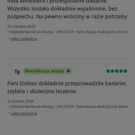
miła atmosfera i profesjonalne badanie.
Wszystko zostało dokładnie wyjaśnione, bez
pośpiechu. Na pewno wrócimy w razie potrzeby
22 czerwca 2026
•
Elżbieta Karolczuk-Matyja - OKULISTA
•
konsultacja okulistyczna dzieci
w opinii użytkownika Magda
•
zgłoś nadużycie
Tg
Weryfikacja wizyty
T
Pani Doktor dokładnie przeprowadziła badanie,
szybkie i skuteczne leczenie.
3 czerwca 2026
•
Elżbieta Karolczuk-Matyja - OKULISTA
•
konsultacja okulistyczna dzieci
w opinii użytkownika Tg
•
zgłoś nadużycie