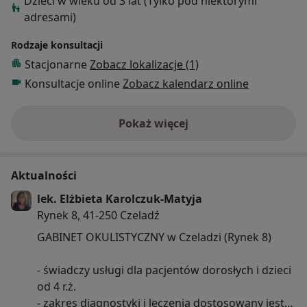
Dzieci w wieku od 3 lat (Tylko pod niektórymi
adresami)
Rodzaje konsultacji
Stacjonarne
Zobacz lokalizacje (1)
Konsultacje online
Zobacz kalendarz online
Pokaż więcej
o doświadczeniu
Aktualności
lek. Elżbieta Karolczuk-Matyja
Rynek 8, 41-250 Czeladź
GABINET OKULISTYCZNY w Czeladzi (Rynek 8)
- świadczy usługi dla pacjentów dorosłych i dzieci
od 4 r.ż.
- zakres diagnostyki i leczenia dostosowany jest