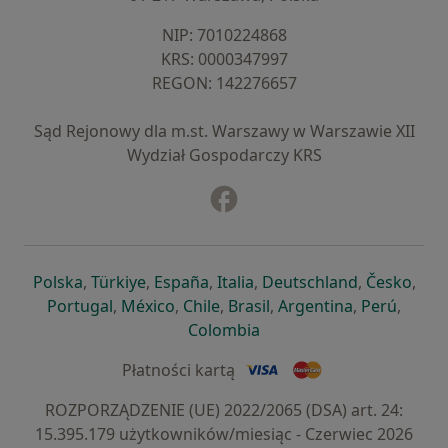
NIP: ⁠7010224868
KRS: ⁠0000347997
REGON: ⁠142276657
Sąd Rejonowy dla m.st. Warszawy w Warszawie XII
Wydział Gospodarczy KRS
Facebook
otwiera się w nowej karcie
otwiera się w nowej karcie
otwiera się w nowej karcie
otwiera się w nowej karcie
otwiera się w nowej karci
otwiera się
otwi
Polska
,
Türkiye
,
España
,
Italia
,
Deutschland
,
Česko
,
otwiera się w nowej karcie
otwiera się w nowej karcie
otwiera się w nowej karcie
otwiera się w nowej kar
otwiera się 
otwier
Portugal
,
México
,
Chile
,
Brasil
,
Argentina
,
Perú
,
otwiera się w nowej karc
Colombia
Płatności kartą
ROZPORZĄDZENIE (UE) 2022/2065 (DSA) art. 24:
15.395.179 użytkowników/miesiąc - Czerwiec 2026