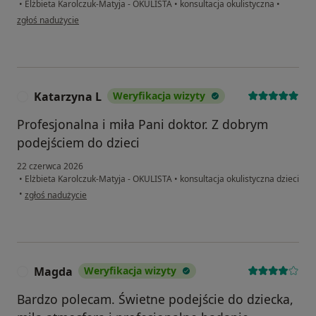
•
Elżbieta Karolczuk-Matyja - OKULISTA
•
konsultacja okulistyczna
•
w opinii użytkownika DO
zgłoś nadużycie
Katarzyna L
Weryfikacja wizyty
K
Profesjonalna i miła Pani doktor. Z dobrym
podejściem do dzieci
22 czerwca 2026
•
Elżbieta Karolczuk-Matyja - OKULISTA
•
konsultacja okulistyczna dzieci
w opinii użytkownika Katarzyna L
•
zgłoś nadużycie
Magda
Weryfikacja wizyty
M
Bardzo polecam. Świetne podejście do dziecka,