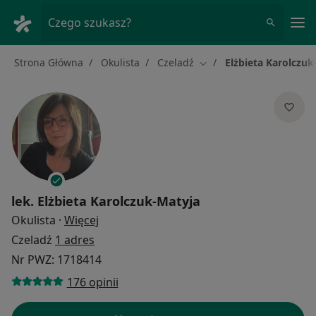
Me
Czego szukasz?
Strona Główna
Okulista
Czeladź
Elżbieta Karolczuk
Zmień miasto
lek.
Elżbieta Karolczuk-Matyja
O specjalizacjach
Okulista
·
Więcej
Czeladź
1 adres
Nr PWZ: 1718414
176 opinii