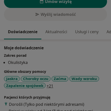
Umów wizytę
Wyślij wiadomość
Doświadczenie
Aktualności
Usługi i ceny
Ad
Moje doświadczenie
Zakres porad
Okulistyka
Główne obszary pomocy
Jaskra
Choroby oczu
Zaćma
Wady wzroku
a11y_sr_more_diseases
Zapalenie spojówek
+21
Pacjenci których przyjmuję
Dorośli (Tylko pod niektórymi adresami)