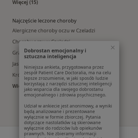
Więcej (15)
Więcej w kategorii: W pobliżu Czeladzi
Najczęście leczone choroby
Alergiczne choroby oczu w Czeladzi
Choroby oczu w Czeladzi
Dobrostan emocjonalny i
Gradówka w Czeladzi
sztuczna inteligencja
Jaskra w Czeladzi
Niniejsza ankieta, przygotowana przez
zespół Patient Care Doctoralia, ma na celu
Krótkowzroczność w Czeladzi
lepsze zrozumienie, w jaki sposób ludzie
korzystają z narzędzi sztucznej inteligencji
Więcej (15)
jako wsparcia dla swojego dobrostanu
Więcej w kategorii: Najczęście leczone chorob
emocjonalnego i zdrowia psychicznego.
Udział w ankiecie jest anonimowy, a wyniki
będą analizowane i prezentowane
wyłącznie w formie zbiorczej. Pytania
dotyczące nastolatków są skierowane
wyłącznie do rodziców lub opiekunów
prawnych. Nie zbieramy informacji
Serwis