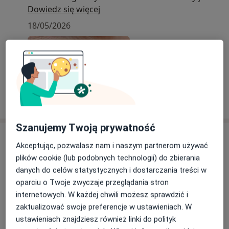
do indywidualnych potrzeb pacjenta :
Dowiedz się więcej
*dobór korekcji w wadach wzroku u dorosłych i
18/05/2026
dzieci
*leczenie zeza i niedowidzenia
*diagnostyka i leczenie ostrych i przewlekłych
chorób oczu
*urazy oczu
*badania z zakresu medycyny pracy(badania
okresowe,do prawa jazdy,do pozwolenia na broń)
Szanujemy Twoją prywatność
Usługi i ceny
Akceptując, pozwalasz nam i naszym partnerom używać
Konsultacja okulistyczna
plików cookie (lub podobnych technologii) do zbierania
Umów wizytę
300 zł
Szczegóły
danych do celów statystycznych i dostarczania treści w
oparciu o Twoje zwyczaje przeglądania stron
internetowych. W każdej chwili możesz sprawdzić i
Konsultacja okulistyczna dzieci
zaktualizować swoje preferencje w ustawieniach. W
Umów wizytę
Od 300 zł
Szczegóły
ustawieniach znajdziesz również linki do polityk