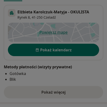
Elżbieta Karolczuk-Matyja - OKULISTA
Rynek 8,
41-250
Czeladź
Powiększ mapę
otwiera się w nowej karcie
Dostępność
Pokaż kalendarz
Metody płatności (wizyty prywatne)
Gotówka
Blik
Pokaż więcej
o adresie