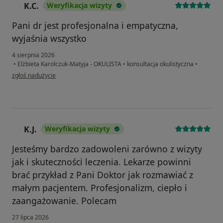
K.C.
Weryfikacja wizyty
K
Pani dr jest profesjonalna i empatyczna,
wyjaśnia wszystko
4 sierpnia 2026
•
Elżbieta Karolczuk-Matyja - OKULISTA
•
konsultacja okulistyczna
•
w opinii użytkownika K.C.
zgłoś nadużycie
K.J.
Weryfikacja wizyty
K
Jesteśmy bardzo zadowoleni zarówno z wizyty
jak i skuteczności leczenia. Lekarze powinni
brać przykład z Pani Doktor jak rozmawiać z
małym pacjentem. Profesjonalizm, ciepło i
zaangażowanie. Polecam
27 lipca 2026