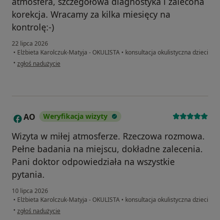
atmosfera, szczegółowa diagnostyka i zalecona
korekcja. Wracamy za kilka miesięcy na
kontrolę:-)
22 lipca 2026
•
Elżbieta Karolczuk-Matyja - OKULISTA
•
konsultacja okulistyczna dzieci
w opinii użytkownika Marta
•
zgłoś nadużycie
AO
Weryfikacja wizyty
A
Wizyta w miłej atmosferze. Rzeczowa rozmowa.
Pełne badania na miejscu, dokładne zalecenia.
Pani doktor odpowiedziała na wszystkie
pytania.
10 lipca 2026
•
Elżbieta Karolczuk-Matyja - OKULISTA
•
konsultacja okulistyczna dzieci
w opinii użytkownika AO
•
zgłoś nadużycie