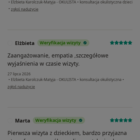
•
Elżbieta Karolczuk-Matyja - OKULISTA
•
konsultacja okulistyczna dzieci
w opinii użytkownika K.J.
•
zgłoś nadużycie
Elżbieta
Weryfikacja wizyty
E
Zaangażowanie, empatia ,szczegółowe
wyjaśnienia w czasie wizyty.
27 lipca 2026
•
Elżbieta Karolczuk-Matyja - OKULISTA
•
konsultacja okulistyczna
•
w opinii użytkownika Elżbieta
zgłoś nadużycie
Marta
Weryfikacja wizyty
M
Pierwsza wizyta z dzieckiem, bardzo przyjazna