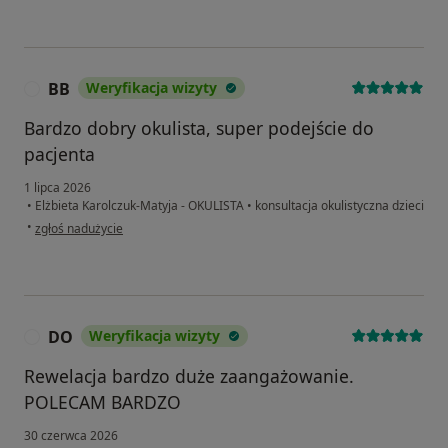
BB
Weryfikacja wizyty
B
Bardzo dobry okulista, super podejście do
pacjenta
1 lipca 2026
•
Elżbieta Karolczuk-Matyja - OKULISTA
•
konsultacja okulistyczna dzieci
w opinii użytkownika BB
•
zgłoś nadużycie
DO
Weryfikacja wizyty
D
Rewelacja bardzo duże zaangażowanie.
POLECAM BARDZO
30 czerwca 2026