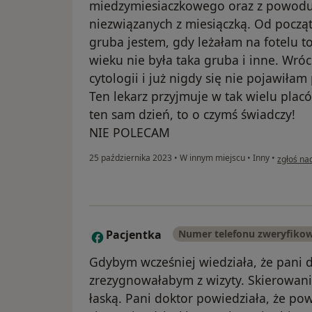
miedzymiesiaczkowego oraz z powodu
niezwiązanych z miesiączką. Od początk
gruba jestem, gdy leżałam na fotelu t
wieku nie była taka gruba i inne. Wróc
cytologii i już nigdy się nie pojawiła
Ten lekarz przyjmuje w tak wielu plac
ten sam dzień, to o czymś świadczy!
NIE POLECAM
w opinii 
25 października 2023
•
W innym miejscu
•
Inny
•
zgłoś na
Pacjentka
Numer telefonu zweryfiko
P
Gdybym wcześniej wiedziała, że pani d
zrezygnowałabym z wizyty. Skierowani
łaską. Pani doktor powiedziała, że p