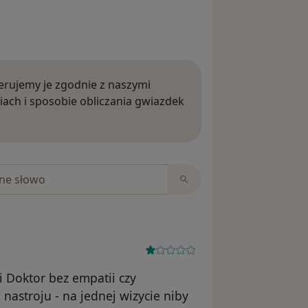
rujemy je zgodnie z naszymi
iach i sposobie obliczania gwiazdek
ięcej o opiniach
niach
i Doktor bez empatii czy
nastroju - na jednej wizycie niby