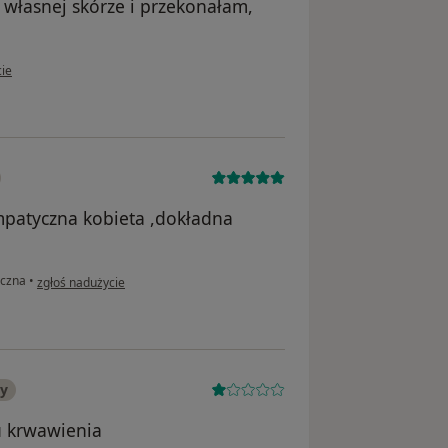
a własnej skórze i przekonałam,
kownika Judyta
cie
mpatyczna kobieta ,dokładna
w opinii użytkownika Edyta
iczna
•
zgłoś nadużycie
ny
u krwawienia