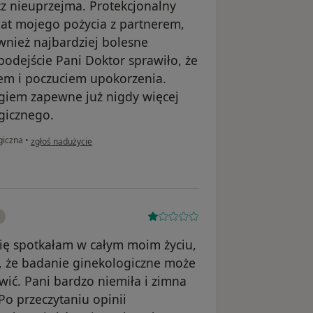
cz nieuprzejma. Protekcjonalny
at mojego pożycia z partnerem,
ównież najbardziej bolesne
odejście Pani Doktor sprawiło, że
zem i poczuciem upokorzenia.
iem zapewne już nigdy więcej
gicznego.
w opinii użytkownika N.M
giczna
•
zgłoś nadużycie
się spotkałam w całym moim życiu,
ę, że badanie ginekologiczne może
wić. Pani bardzo niemiła i zimna
Po przeczytaniu opinii