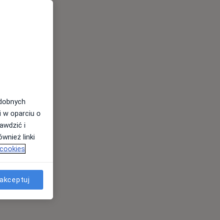
odobnych
i w oparciu o
awdzić i
wnież linki
 cookies
akceptuj