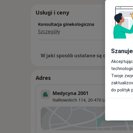
Usługi i ceny
Konsultacja ginekologiczna
Szczegóły
Szanuje
W jaki sposób ustalane są ceny?
Akceptując
technologii
Twoje zwyc
Adres
zaktualizo
do polityk 
Medycyna 2001
Nałkowskich 114,
20-470
Lublin
Powiększ
ot