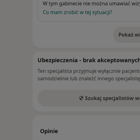
Dostępność
W tym gabinecie nie można umawiać wizy
Co mam zrobić w tej sytuacji?
Pokaż wi
o 
Ubezpieczenia - brak akceptowanyc
Ten specjalista przyjmuje wyłącznie pacje
samodzielnie lub znaleźć innego specjalist
Szukaj specjalistów 
Opinie