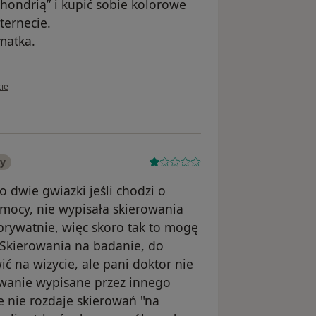
hondrią” i kupić sobie kolorowe
ternecie.
matka.
kownika Pacjentka
cie
ny
 dwie gwiazki jeśli chodzi o
mocy, nie wypisała skierowania
 prywatnie, więc skoro tak to mogę
 Skierowania na badanie, do
ć na wizycie, ale pani doktor nie
owanie wypisane przez innego
że nie rozdaje skierowań "na