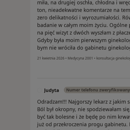
miła, na drugiej oschła, chłodna i wrę
ton, nieadekwatne komentarze na tem
zero delikatności i wyrozumiałości. R
badanie w całym moim życiu. Ogólne p
na pięć wizyt z dwóch wyszłam z płac
Gdyby była moim pierwszym ginekolog
bym nie wróciła do gabinetu ginekolo
21 kwietnia 2026
•
Medycyna 2001
•
konsultacja ginekolo
Judyta
Numer telefonu zweryfikowany
J
Odradzam!!! Najgorszy lekarz z jakim 
Ból był okropny, nie spodziewałam si
być tak bolesne i że będę po nim krwa
już od przekroczenia progu gabinetu. 