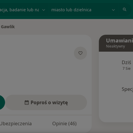
acja, badanie lub nazwisko
miasto lub dzielnica
a Gawlik
o
Umawiani
Nieaktywny
jalizacjach
Dziś
7 Sie
Spec
Poproś o wizytę
Ubezpieczenia
Opinie (46)