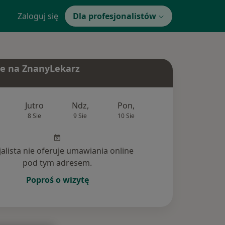
Zaloguj się
Dla profesjonalistów
e na ZnanyLekarz
Jutro
Ndz,
Pon,
Wt,
Śr,
8 Sie
9 Sie
10 Sie
11 Sie
12 Si
jalista nie oferuje umawiania online
pod tym adresem.
Poproś o wizytę