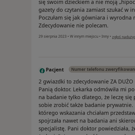
się swoim dzieckiem a nie moją „hipoc
gazety do czytania zamiast szukać w in
Poczułam się jak gówniara i wyrodna 
Zdecydowanie nie polecam.
w opinii użyt
29 sierpnia 2023
•
W innym miejscu
•
Inny
•
zgłoś naduży
Pacjent
Numer telefonu zweryfikowa
2 gwiazdki to zdecydowanie ZA DUŻO o
Panią doktor. Lekarka odmówiła mi po
na badanie tylko dlatego, że leczę się
sobie zrobić także badanie prywatnie.
którego wskazania chciałam przedstawi
spojrzała nawet na badania ani skier
specjalistę. Pani doktor powiedziała, 