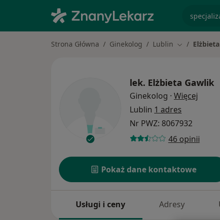
specjaliz
Strona Główna
Ginekolog
Lublin
Elżbiet
Zmień miast
lek.
Elżbieta Gawlik
O spec
Ginekolog
·
Więcej
Lublin
1 adres
Nr PWZ: 8067932
46 opinii
Pokaż dane kontaktowe
Usługi i ceny
Adresy