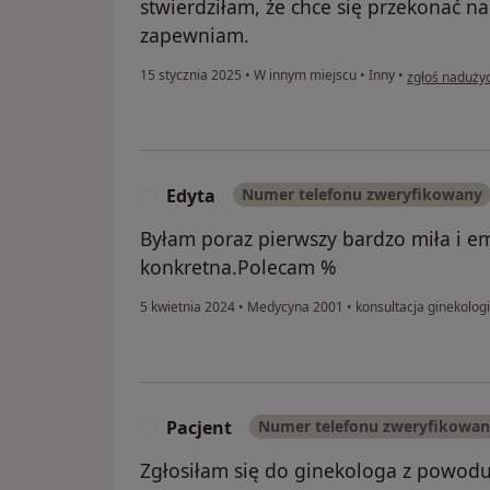
stwierdziłam, że chce się przekonać n
zapewniam.
w opinii użyt
15 stycznia 2025
•
W innym miejscu
•
Inny
•
zgłoś naduży
Edyta
Numer telefonu zweryfikowany
E
Byłam poraz pierwszy bardzo miła i e
konkretna.Polecam %
5 kwietnia 2024
•
Medycyna 2001
•
konsultacja ginekolog
Pacjent
Numer telefonu zweryfikowa
P
Zgłosiłam się do ginekologa z powod