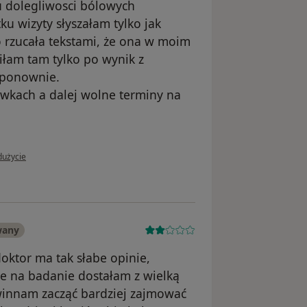
 dolegliwosci bólowych
u wizyty słyszałam tylko jak
o rzucała tekstami, że ona w moim
iłam tam tylko po wynik z
m ponownie.
ówkach a dalej wolne terminy na
użytkownika Pacjent
dużycie
wany
oktor ma tak słabe opinie,
e na badanie dostałam z wielką
owinnam zacząć bardziej zajmować