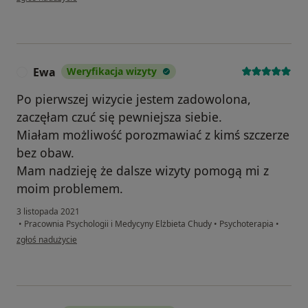
Ewa
Weryfikacja wizyty
E
Po pierwszej wizycie jestem zadowolona,
zaczęłam czuć się pewniejsza siebie.
Miałam możliwość porozmawiać z kimś szczerze
bez obaw.
Mam nadzieję że dalsze wizyty pomogą mi z
moim problemem.
3 listopada 2021
•
Pracownia Psychologii i Medycyny Elżbieta Chudy
•
Psychoterapia
•
w opinii użytkownika Ewa
zgłoś nadużycie