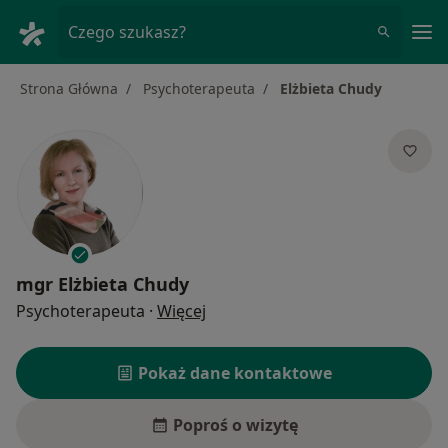
Me
Czego szukasz?
Strona Główna
Psychoterapeuta
Elżbieta Chudy
mgr
Elżbieta Chudy
O specjalizacjach
Psychoterapeuta
·
Więcej
Pokaż dane kontaktowe
Poproś o wizytę