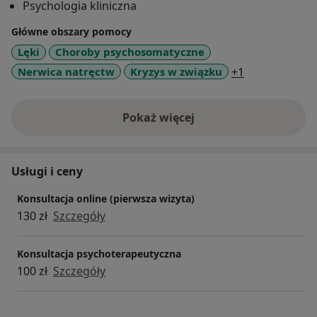
Psychologia kliniczna
Główne obszary pomocy
Lęki
Choroby psychosomatyczne
a11y_sr_more
Nerwica natręctw
Kryzys w związku
+1
Pokaż więcej
o doświadczeniu
Usługi i ceny
Konsultacja online (pierwsza wizyta)
130 zł
Szczegóły
Konsultacja psychoterapeutyczna
100 zł
Szczegóły