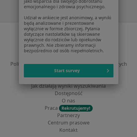
jako wsparcia dla swojego dobrostanu
emocjonalnego i zdrowia psychicznego.
Udział w ankiecie jest anonimowy, a wyniki
będą analizowane i prezentowane
wyłącznie w formie zbiorczej. Pytania
Serwis
dotyczące nastolatków są skierowane
wyłącznie do rodziców lub opiekunów
Regulamin
prawnych. Nie zbieramy informacji
Polityka prywatności pacjentów
bezpośrednio od osób niepełnoletnich.
Polityka prywatności profesjonalistów
Polityka prywatności dla profesjonalistów, których
Start survey
dane pozyskaliśmy samodzielnie
Polityka cookies
Jak działają wyniki wyszukiwania
Dostępność
O nas
Praca
Rekrutujemy!
Partnerzy
Centrum prasowe
Kontakt