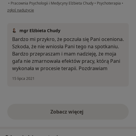
•
Pracownia Psychologii i Medycyny Elżbieta Chudy
•
Psychoterapia
•
w opinii użytkownika Anna
zgłoś nadużycie
mgr Elżbieta Chudy
Bardzo mi przykro, że poczuła się Pani oceniona.
Szkoda, że nie wniosła Pani tego na spotkaniu.
Bardzo przepraszam i mam nadzieję, że moja
gafa nie zmarnowała efektów pracy, którą Pani
wykonała w procesie terapii. Pozdrawiam
15 lipca 2021
Zobacz więcej
opinie powyżej