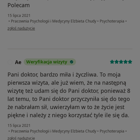
Polecam
15 lipca 2021
•
Pracownia Psychologii i Medycyny Elżbieta Chudy
•
Psychoterapia
•
w opinii użytkownika DOROTA
zgłoś nadużycie
Ae
Weryfikacja wizyty
A
Pani doktor, bardzo miła i życzliwa. To moja
pierwsza wizyta, ale już wiem, że na następną
wizytę też udam się do Pani doktor, ponieważ 8
lat temu, to Pani doktor przyczyniła się do tego
że nabrałam sił, uwierzyłam w to że życie jest
piękne i należy z niego korzystać tyle ile się da.
15 lipca 2021
•
Pracownia Psychologii i Medycyny Elżbieta Chudy
•
Psychoterapia
•
w opinii użytkownika Ae
zgłoś nadużycie