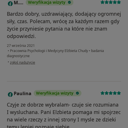
M….
Weryfikacja wizyty
M
Bardzo dobry, uzdrawiający, dodający ogromnej
siły, czas. Polecam, wrócę za każdym razem gdy
życie przyniesie pytania na które nie znam
odpowiedzi.
27 września 2021
•
Pracownia Psychologii i Medycyny Elżbieta Chudy
•
badania
diagnostyczne
w opinii użytkownika M….
•
zgłoś nadużycie
Paulina
Weryfikacja wizyty
P
Czyje ze dobrze wybralam- czuje sie rozumiana
I wysluchana. Pani Elzbieta pomaga mi spojrzec
na wiele rzeczy z innej strony I mysle ze dzieki
temu lepiej poznaje siebie.