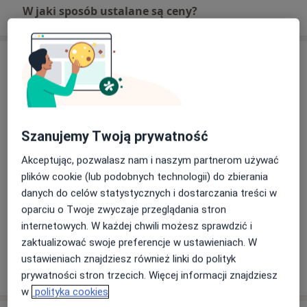
W jaki sposób ustalane są ceny?
Adres
Konsultacja online
Szanujemy Twoją prywatność
Akceptując, pozwalasz nam i naszym partnerom używać
plików cookie (lub podobnych technologii) do zbierania
Dostępność
W tym gabinecie nie można umawiać wizyt przez
danych do celów statystycznych i dostarczania treści w
internet
oparciu o Twoje zwyczaje przeglądania stron
Co mam zrobić w tej sytuacji?
internetowych. W każdej chwili możesz sprawdzić i
zaktualizować swoje preferencje w ustawieniach. W
ustawieniach znajdziesz również linki do polityk
Pokaż więcej
o adresie
prywatności stron trzecich. Więcej informacji znajdziesz
w
polityka cookies