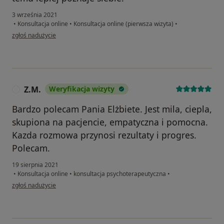
3 września 2021
•
Konsultacja online
•
Konsultacja online (pierwsza wizyta)
•
w opinii użytkownika Paulina
zgłoś nadużycie
Z.M.
Weryfikacja wizyty
Z
Bardzo polecam Pania Elżbiete. Jest mila, ciepla,
skupiona na pacjencie, empatyczna i pomocna.
Kazda rozmowa przynosi rezultaty i progres.
Polecam.
19 sierpnia 2021
•
Konsultacja online
•
konsultacja psychoterapeutyczna
•
w opinii użytkownika Z.M.
zgłoś nadużycie