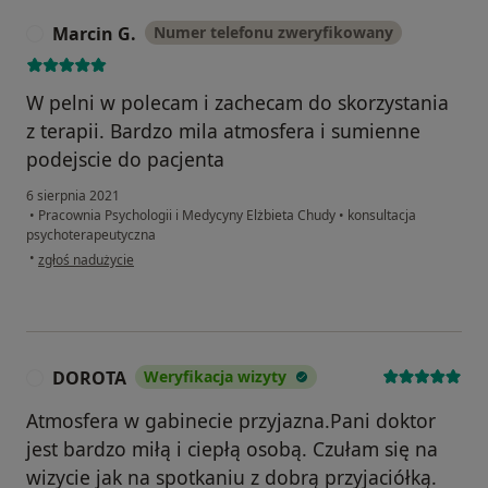
Marcin G.
Numer telefonu zweryfikowany
M
W pelni w polecam i zachecam do skorzystania
z terapii. Bardzo mila atmosfera i sumienne
podejscie do pacjenta
6 sierpnia 2021
•
Pracownia Psychologii i Medycyny Elżbieta Chudy
•
konsultacja
psychoterapeutyczna
w opinii użytkownika Marcin G.
•
zgłoś nadużycie
DOROTA
Weryfikacja wizyty
D
Atmosfera w gabinecie przyjazna.Pani doktor
jest bardzo miłą i ciepłą osobą. Czułam się na
wizycie jak na spotkaniu z dobrą przyjaciółką.