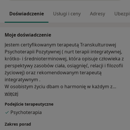
Doświadczenie
Usługi i ceny
Adresy
Ubezpi
Moje doświadczenie
Jestem certyfikowanym terapeutą Transkulturowej
Psychoterapii Pozytywnej ( nurt terapii integratywnej,
krótko- i średnioterminowej, która opisuje człowieka z
perspektywy zasobów ciała, osiągnięć, relacji i filozofii
życiowej) oraz rekomendowanym terapeutą
integratywnym .
W osobistym życiu dbam o harmonię w każdym z
O mnie
wymienionych obszarów.
więcej
Psychoterapię rozumiem jako okazję do osobistego
Podejście terapeutyczne
rozwoju, który czasami wymaga wspólnego pokonania
Psychoterapia
kilku przeszkód ( objawów ). Lęki, zmienne nastroje,
niechęć do życia, problemy w relacjach z innymi, to
Zakres porad
najczęstsze obszary mojej pracy z klientami.