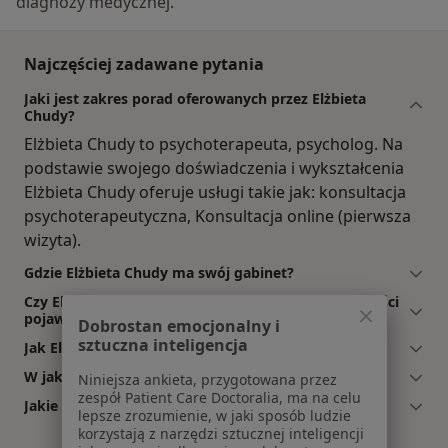
diagnozy medycznej.
Najczęściej zadawane pytania
Jaki jest zakres porad oferowanych przez Elżbieta
Chudy?
Elżbieta Chudy to psychoterapeuta, psycholog. Na
podstawie swojego doświadczenia i wykształcenia
Elżbieta Chudy oferuje usługi takie jak: konsultacja
psychoterapeutyczna, Konsultacja online (pierwsza
wizyta).
Gdzie Elżbieta Chudy ma swój gabinet?
Czy Elżbieta Chudy przyjmuje online, bez konieczności
pojawiania się w placówce?
Dobrostan emocjonalny i
sztuczna inteligencja
Jak Elżbieta Chudy umawia wizyty?
W jakich godzinach przyjmuje Elżbieta Chudy?
Niniejsza ankieta, przygotowana przez
zespół Patient Care Doctoralia, ma na celu
Jakie ubezpieczenia akceptuje Elżbieta Chudy?
lepsze zrozumienie, w jaki sposób ludzie
korzystają z narzędzi sztucznej inteligencji