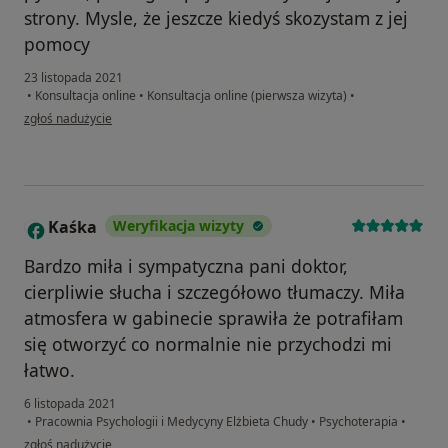
strony. Mysle, że jeszcze kiedyś skozystam z jej
pomocy
23 listopada 2021
•
Konsultacja online
•
Konsultacja online (pierwsza wizyta)
•
w opinii użytkownika K.
zgłoś nadużycie
Kaśka
Weryfikacja wizyty
K
Bardzo miła i sympatyczna pani doktor,
cierpliwie słucha i szczegółowo tłumaczy. Miła
atmosfera w gabinecie sprawiła że potrafiłam
się otworzyć co normalnie nie przychodzi mi
łatwo.
6 listopada 2021
•
Pracownia Psychologii i Medycyny Elżbieta Chudy
•
Psychoterapia
•
w opinii użytkownika Kaśka
zgłoś nadużycie