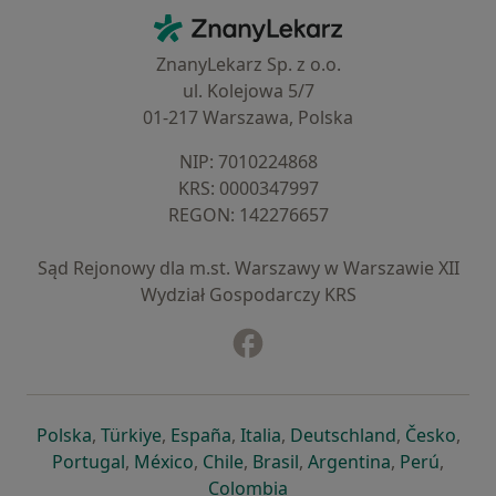
Kontakt
ZnanyLekarz - Strona główna
ZnanyLekarz Sp. z o.o.
ul. Kolejowa 5/7
01-217 Warszawa, Polska
NIP: ⁠7010224868
KRS: ⁠0000347997
REGON: ⁠142276657
Sąd Rejonowy dla m.st. Warszawy w Warszawie XII
Wydział Gospodarczy KRS
Facebook
otwiera się w nowej karcie
otwiera się w nowej karcie
otwiera się w nowej karcie
otwiera się w nowej karcie
otwiera się w nowej karci
otwiera się
otwi
Polska
,
Türkiye
,
España
,
Italia
,
Deutschland
,
Česko
,
otwiera się w nowej karcie
otwiera się w nowej karcie
otwiera się w nowej karcie
otwiera się w nowej kar
otwiera się 
otwier
Portugal
,
México
,
Chile
,
Brasil
,
Argentina
,
Perú
,
otwiera się w nowej karc
Colombia