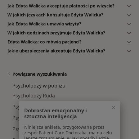
Jak Edyta Walicka akceptuje płatności po wizycie?
W jakich językach konsultuje Edyta Walicka?
Jak Edyta Walicka umawia wizyty?
W jakich godzinach przyjmuje Edyta Walicka?
Edyta Walicka: co mówią pacjenci?
Jakie ubezpieczenia akceptuje Edyta Walicka?
Powiązane wyszukiwania
Psycholodzy w pobliżu
Psycholodzy Ruda
Psycholodzy Halemba
Dobrostan emocjonalny i
sztuczna inteligencja
Psycholodzy Kochłowice
Niniejsza ankieta, przygotowana przez
Psycholodzy Orzegów
zespół Patient Care Doctoralia, ma na celu
lepsze zrozumienie, w jaki sposób ludzie