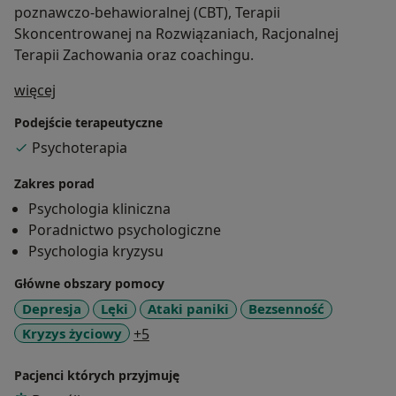
poznawczo-behawioralnej (CBT), Terapii
Skoncentrowanej na Rozwiązaniach, Racjonalnej
Terapii Zachowania oraz coachingu.
O mnie
więcej
Podejście terapeutyczne
Psychoterapia
Zakres porad
Psychologia kliniczna
Poradnictwo psychologiczne
Psychologia kryzysu
Główne obszary pomocy
Depresja
Lęki
Ataki paniki
Bezsenność
a11y_sr_more_diseases
Kryzys życiowy
+5
Pacjenci których przyjmuję