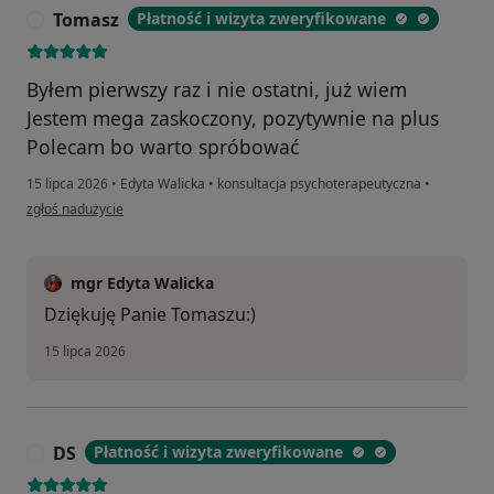
Tomasz
Płatność i wizyta zweryfikowane
T
Byłem pierwszy raz i nie ostatni, już wiem
Jestem mega zaskoczony, pozytywnie na plus
Polecam bo warto spróbować
15 lipca 2026
•
Edyta Walicka
•
konsultacja psychoterapeutyczna
•
w opinii użytkownika Tomasz
zgłoś nadużycie
mgr Edyta Walicka
Dziękuję Panie Tomaszu:)
15 lipca 2026
DS
Płatność i wizyta zweryfikowane
D