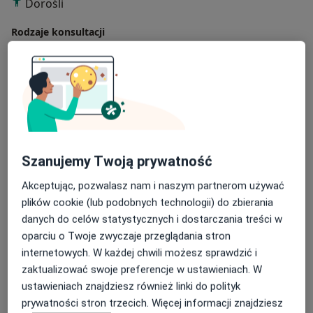
Dorośli
Rodzaje konsultacji
Stacjonarne
Zobacz lokalizacje (1)
Konsultacje online
Zobacz kalendarz online
Zdjęcia i filmy
Szanujemy Twoją prywatność
Akceptując, pozwalasz nam i naszym partnerom używać
plików cookie (lub podobnych technologii) do zbierania
danych do celów statystycznych i dostarczania treści w
Zobacz galerię (7)
oparciu o Twoje zwyczaje przeglądania stron
internetowych. W każdej chwili możesz sprawdzić i
zaktualizować swoje preferencje w ustawieniach. W
Płatność online akceptowana
ustawieniach znajdziesz również linki do polityk
Oszczędź swój czas przed wizytą.
prywatności stron trzecich. Więcej informacji znajdziesz