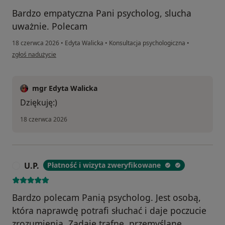
Bardzo empatyczna Pani psycholog, slucha
uważnie. Polecam
18 czerwca 2026
•
Edyta Walicka
•
Konsultacja psychologiczna
•
w opinii użytkownika DS
zgłoś nadużycie
mgr Edyta Walicka
Dziękuję:)
18 czerwca 2026
U.P.
Płatność i wizyta zweryfikowane
U
Bardzo polecam Panią psycholog. Jest osobą,
która naprawdę potrafi słuchać i daje poczucie
zrozumienia. Zadaje trafne, przemyślane