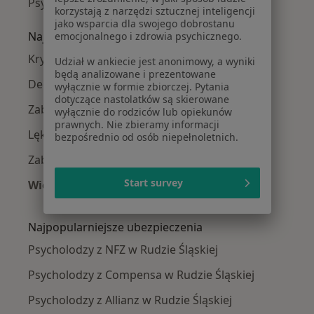
Psycholodzy Wirek
korzystają z narzędzi sztucznej inteligencji
jako wsparcia dla swojego dobrostanu
Najczęście leczone choroby
emocjonalnego i zdrowia psychicznego.
Kryzys emocjonalny w Rudzie Śląskiej
Udział w ankiecie jest anonimowy, a wyniki
będą analizowane i prezentowane
Depresja w Rudzie Śląskiej
wyłącznie w formie zbiorczej. Pytania
dotyczące nastolatków są skierowane
Zaburzenia emocjonalne w Rudzie Śląskiej
wyłącznie do rodziców lub opiekunów
prawnych. Nie zbieramy informacji
Lęki w Rudzie Śląskiej
bezpośrednio od osób niepełnoletnich.
Zaburzenia lękowe w Rudzie Śląskiej
Start survey
Więcej (15)
Więcej w kategorii: Najczęście leczone chorob
Najpopularniejsze ubezpieczenia
Psycholodzy z NFZ w Rudzie Śląskiej
Psycholodzy z Compensa w Rudzie Śląskiej
Psycholodzy z Allianz w Rudzie Śląskiej