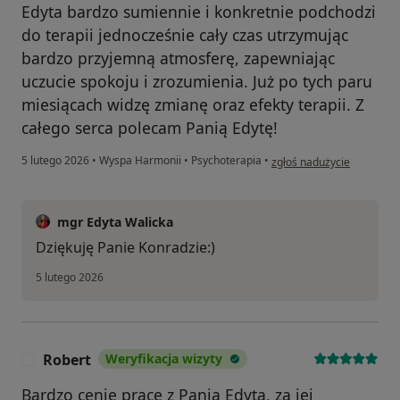
Edyta bardzo sumiennie i konkretnie podchodzi
do terapii jednocześnie cały czas utrzymując
bardzo przyjemną atmosferę, zapewniając
uczucie spokoju i zrozumienia. Już po tych paru
miesiącach widzę zmianę oraz efekty terapii. Z
całego serca polecam Panią Edytę!
w opinii użytkownika Konr
5 lutego 2026
•
Wyspa Harmonii
•
Psychoterapia
•
zgłoś nadużycie
mgr Edyta Walicka
Dziękuję Panie Konradzie:)
5 lutego 2026
Robert
Weryfikacja wizyty
R
Bardzo cenię pracę z Panią Edytą, za jej