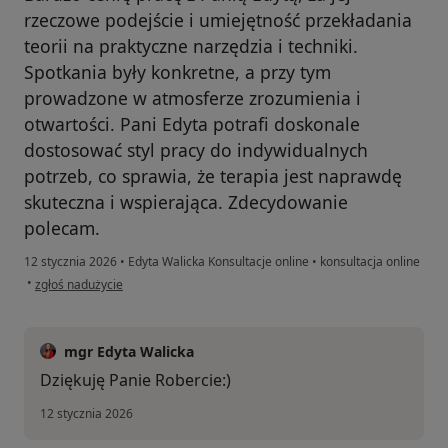
rzeczowe podejście i umiejętność przekładania
teorii na praktyczne narzędzia i techniki.
Spotkania były konkretne, a przy tym
prowadzone w atmosferze zrozumienia i
otwartości. Pani Edyta potrafi doskonale
dostosować styl pracy do indywidualnych
potrzeb, co sprawia, że terapia jest naprawdę
skuteczna i wspierająca. Zdecydowanie
polecam.
12 stycznia 2026
•
Edyta Walicka Konsultacje online
•
konsultacja online
w opinii użytkownika Robert
•
zgłoś nadużycie
mgr Edyta Walicka
Dziękuję Panie Robercie:)
12 stycznia 2026