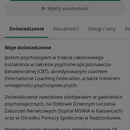
Wyślij wiadomość
Doświadczenie
Aktualności
Usługi i ceny
Ad
Moje doświadczenie
Jestem psychologiem w trakcie całościowego
kształcenia w zakresie psychoterapii poznawczo-
behawioralnej (CBT), akredytowanym coachem
International Coaching Federation, a także trenerem
umiejętności psychospołecznych.
Doświadczenie zawodowe zdobywałam w gabinetach
psychologicznych, na Oddziale Dziennym Leczenia
Zaburzeń Nerwicowych (Szpital MSWiA w Katowicach)
oraz w Ośrodku Pomocy Społecznej w Radzionkowie.
Wspieram osoby dorosłe oraz młodzież powyżej 18.