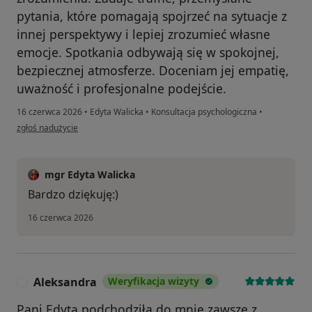
pytania, które pomagają spojrzeć na sytuacje z
innej perspektywy i lepiej zrozumieć własne
emocje. Spotkania odbywają się w spokojnej,
bezpiecznej atmosferze. Doceniam jej empatię,
uważność i profesjonalne podejście.
16 czerwca 2026
•
Edyta Walicka
•
Konsultacja psychologiczna
•
w opinii użytkownika U.P.
zgłoś nadużycie
mgr Edyta Walicka
Bardzo dziękuję:)
16 czerwca 2026
Aleksandra
Weryfikacja wizyty
A
Pani Edyta podchodziła do mnie zawsze z