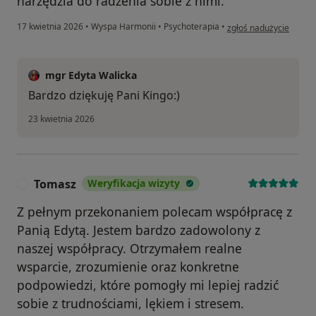
narzędzia do radzenia sobie z nimi.
w opinii użytkownika K
17 kwietnia 2026
•
Wyspa Harmonii
•
Psychoterapia
•
zgłoś nadużycie
mgr Edyta Walicka
Bardzo dziękuję Pani Kingo:)
23 kwietnia 2026
Tomasz
Weryfikacja wizyty
T
Z pełnym przekonaniem polecam współpracę z
Panią Edytą. Jestem bardzo zadowolony z
naszej współpracy. Otrzymałem realne
wsparcie, zrozumienie oraz konkretne
podpowiedzi, które pomogły mi lepiej radzić
sobie z trudnościami, lękiem i stresem.