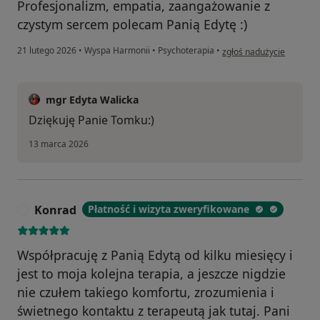
Profesjonalizm, empatia, zaangażowanie z
czystym sercem polecam Panią Edytę :)
w opinii użytkownika To
21 lutego 2026
•
Wyspa Harmonii
•
Psychoterapia
•
zgłoś nadużycie
mgr Edyta Walicka
Dziękuję Panie Tomku:)
13 marca 2026
Konrad
Płatność i wizyta zweryfikowane
K
Współpracuję z Panią Edytą od kilku miesięcy i
jest to moja kolejna terapia, a jeszcze nigdzie
nie czułem takiego komfortu, zrozumienia i
świetnego kontaktu z terapeutą jak tutaj. Pani