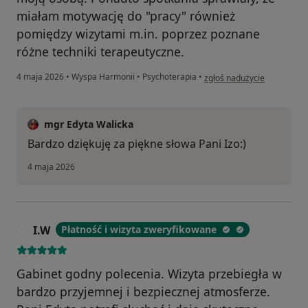
miałam motywację do "pracy" również
pomiędzy wizytami m.in. poprzez poznane
różne techniki terapeutyczne.
w opinii użytkownika Izabel
4 maja 2026
•
Wyspa Harmonii
•
Psychoterapia
•
zgłoś nadużycie
mgr Edyta Walicka
Bardzo dziękuję za piękne słowa Pani Izo:)
4 maja 2026
I.W
Płatność i wizyta zweryfikowane
I
Gabinet godny polecenia. Wizyta przebiegła w
bardzo przyjemnej i bezpiecznej atmosferze.