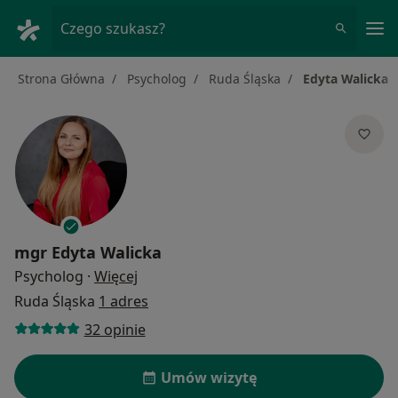
Me
Czego szukasz?
Strona Główna
Psycholog
Ruda Śląska
Edyta Walicka
mgr
Edyta Walicka
O specjalizacjach
Psycholog
·
Więcej
Ruda Śląska
1 adres
32 opinie
Umów wizytę