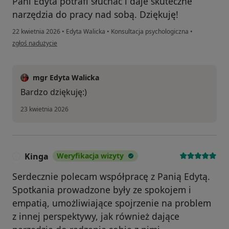
Pani Edyta potrafi słuchać i daje skuteczne
narzędzia do pracy nad sobą. Dziękuję!
22 kwietnia 2026
•
Edyta Walicka
•
Konsultacja psychologiczna
•
w opinii użytkownika I.W
zgłoś nadużycie
mgr Edyta Walicka
Bardzo dziękuję:)
23 kwietnia 2026
Kinga
Weryfikacja wizyty
K
Serdecznie polecam współpracę z Panią Edytą.
Spotkania prowadzone były ze spokojem i
empatią, umożliwiające spojrzenie na problem
z innej perspektywy, jak również dające