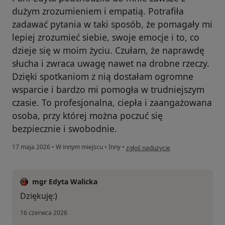
dużym zrozumieniem i empatią. Potrafiła
zadawać pytania w taki sposób, że pomagały mi
lepiej zrozumieć siebie, swoje emocje i to, co
dzieje się w moim życiu. Czułam, że naprawdę
słucha i zwraca uwagę nawet na drobne rzeczy.
Dzięki spotkaniom z nią dostałam ogromne
wsparcie i bardzo mi pomogła w trudniejszym
czasie. To profesjonalna, ciepła i zaangażowana
osoba, przy której można poczuć się
bezpiecznie i swobodnie.
w opinii użytkownika Aleksandra
17 maja 2026
•
W innym miejscu
•
Inny
•
zgłoś nadużycie
mgr Edyta Walicka
Dziękuję:)
16 czerwca 2026