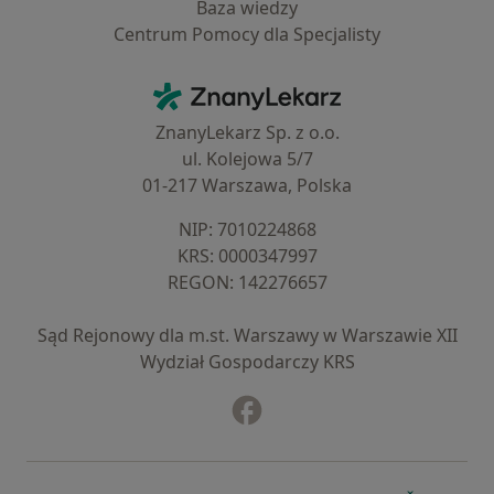
Baza wiedzy
Centrum Pomocy dla Specjalisty
Kontakt
ZnanyLekarz - Strona główna
ZnanyLekarz Sp. z o.o.
ul. Kolejowa 5/7
01-217 Warszawa, Polska
NIP: ⁠7010224868
KRS: ⁠0000347997
REGON: ⁠142276657
Sąd Rejonowy dla m.st. Warszawy w Warszawie XII
Wydział Gospodarczy KRS
Facebook
otwiera się w nowej karcie