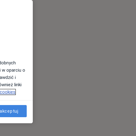
odobnych
i w oparciu o
awdzić i
wnież linki
 cookies
akceptuj