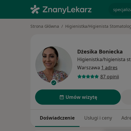
specjaliz
Strona Główna
Higienistka/Higienista Stomatolo
Dżesika Boniecka
Higienistka/higienista 
Warszawa
1 adres
87 opinii
Umów wizytę
Doświadczenie
Usługi i ceny
Adr