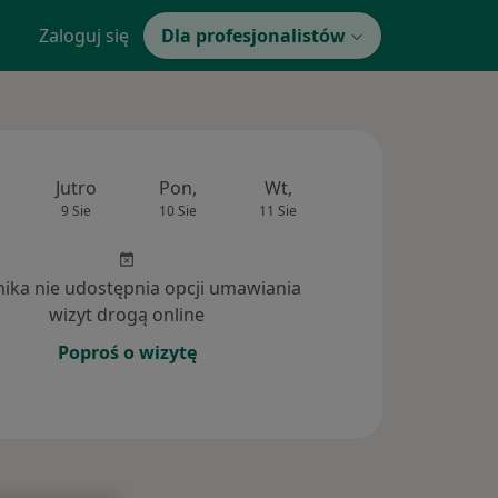
Zaloguj się
Dla profesjonalistów
Jutro
Pon,
Wt,
Śr,
Czw
9 Sie
10 Sie
11 Sie
12 Sie
13 Si
inika nie udostępnia opcji umawiania
wizyt drogą online
Poproś o wizytę