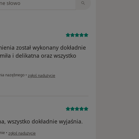
ienia został wykonany dokładnie
 miła i delikatna oraz wszystko
w opinii użytkownika Anna
nia nazębnego
•
zgłoś nadużycie
na, wszystko dokładnie wyjaśnia.
w opinii użytkownika Dominika
nie
•
zgłoś nadużycie