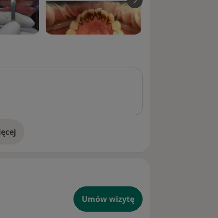
ęcej
doświadczeniu
Umów wizytę