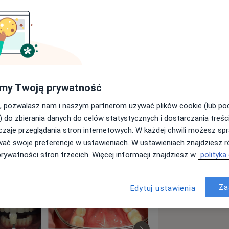
iczną . W gabinecie zajmuje się
 wybielaniem zębów oraz asystowaniem
icznych. Higienistka, która
ój, zawsze uśmiechnięta, z dużym
my Twoją prywatność
, pozwalasz nam i naszym partnerom używać plików cookie (lub p
) do zbierania danych do celów statystycznych i dostarczania treśc
a11y_sr_more_diseases
+11
zaje przeglądania stron internetowych. W każdej chwili możesz spr
wać swoje preferencje w ustawieniach. W ustawieniach znajdziesz ró
prywatności stron trzecich. Więcej informacji znajdziesz w
polityka
Za
Edytuj ustawienia