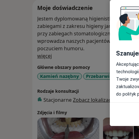
Moje doświadczenie
Jestem dyplomowaną higienistką stomatolog
zabiegami z zakresu higieny jamy ustnej,
przy zabiegach stomatologicznych i chirurg
wprowadza naszych pacjentów w miły nastr
poczuciem humoru.
Szanuje
O mnie
więcej
Akceptując
Główne obszary pomocy
technologii
Kamień nazębny
Przebarwienia zębów
Twoje zwyc
zaktualizo
Rodzaje konsultacji
do polityk 
Stacjonarne
Zobacz lokalizacje (1)
Zdjęcia i filmy