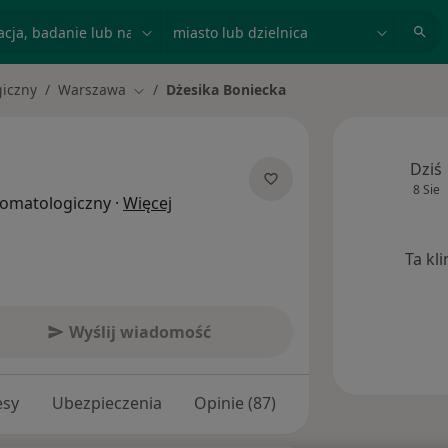
acja, badanie lub nazwisko
miasto lub dzielnica
giczny
Warszawa
Dżesika Boniecka
Zmień miasto
Dziś
8 Sie
O specjalizacjach
stomatologiczny
·
Więcej
Ta kl
Wyślij wiadomość
esy
Ubezpieczenia
Opinie (87)