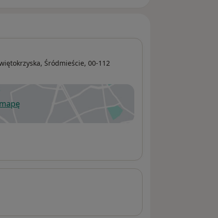
więtokrzyska,
Śródmieście
, 00-112
 mapę
wiera się w nowej karcie